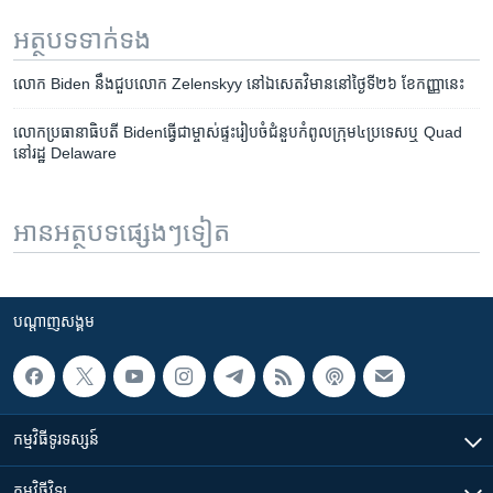
អត្ថបទ​ទាក់ទង
លោក Biden នឹង​ជួប​លោក Zelenskyy នៅឯ​សេតវិមាន​នៅ​ថ្ងៃ​ទី២៦ ខែ​កញ្ញា​នេះ
លោក​ប្រធានាធិបតី Bidenធ្វើ​ជា​ម្ចាស់​ផ្ទះ​រៀបចំ​ជំនួប​កំពូល​ក្រុម៤ប្រទេស​ឬ Quad
នៅ​រដ្ឋ Delaware
អានអត្ថបទផ្សេងៗទៀត
បណ្តាញ​សង្គម
កម្មវិធី​ទូរទស្សន៍
កម្មវិធី​វិទ្យុ