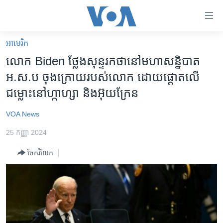
ភ្ជាប់​
ទៅ​
គេហទំព័រ​
អាមេរិក​
កម្ពុជា
ទាក់ទង
លោក Biden ថ្លែង​សុន្ទរកថានៅ​ម​ហាសន្និបាត
រំលង​
អន្តរជាតិ
អ.ស.ប ​​ចុងក្រោយ​របស់លោក ដោយ​ផ្តោត​លើ​
និង​
អាមេរិក
ជម្លោះ​នៅ​ហ្កាហ្សា និង​អ៊ុយក្រែន
ចូល​
ទៅ​​
ចិន
VOA News
ទំព័រ​
ហេឡូវីអូអេ
ព័ត៌មាន​​
25 កញ្ញា 2024
តែ​
កម្ពុជាច្នៃប្រតិដ្ឋ
ម្តង
ចែករំលែក
ព្រឹត្តិការណ៍ព័ត៌មាន
រំលង​
និង​
ទូរទស្សន៍ / វីដេអូ​
ចូល​
វិទ្យុ / ផតខាសថ៍
ទៅ​
ទំព័រ​
កម្មវិធីទាំងអស់