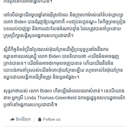
ការទូត​នៅ​តែ​អាច​ធ្វើ​ទៅ​បាន​។
នៅ​លើ​ជម្លោះ​ជិត​មួយ​ឆ្នាំ​រវាង​អ៊ីស្រាអែល និងក្រុមហាម៉ាស់​នៅតំបន់​ហ្កាហ្សា
លោក Biden បាន​ជំរុញ​ឱ្យ​បណ្តា​ភាគី «បញ្ចប់លក្ខខណ្ឌ» នៃ​កិច្ចព្រមព្រៀង​
បទ​ឈប់បាញ់​គ្នា និង​ការដោះលែង​ចំណាប់ខ្មាំង​ ដែល​ត្រូវ​បាន​គាំទ្រដោយ​
ក្រុមប្រឹក្សា​សន្តិសុខ​អង្គការ​សហប្រជាជាតិ។
ស្តី​ពី​កិច្ចខិត​ខំប្រឹងប្រែង​របស់​អ៊ុយក្រែន​ដើម្បី​ប្រយុទ្ធ​ប្រឆាំង​នឹង​ការ
ឈ្លានពាន​របស់រុស្ស៊ី លោក Biden បាន​និយាយ​ថា «យើង​មិន​អាច​ធុញ​
ទ្រាន់​បានទេ។ យើង​មិន​អាច​ងាក​មុខ​ចេញ​បាន​ទេ ហើយ​យើង​នឹង​មិន​
បោះបង់​ការ​គាំទ្រ​របស់​យើង​ចំពោះ​អ៊ុយក្រែន​ឡើយ រហូត​ទាល់​តែ​អ៊ុយក្រែន​
ឈ្នះ​ដោយ​សន្តិភាព​ដ៏​ត្រឹមត្រូវ និង​យូរអង្វែង»។
សុន្ទរកថា​របស់​ លោក Biden កើត​ឡើង​ចំពេលវេលាសំខាន់។ នេះ​បើ​យោង​
តាម​ អ្នកស្រី Linda Thomas-Greenfield ឯកអគ្គរដ្ឋទូត​សហរដ្ឋ​អាមេរិក​
ប្រចាំ​នៅ​អង្គការ​សហប្រជាជាតិ៕
ចែករំលែក
Follow us