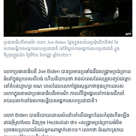
រចនា
សម្ព័ន្ធ​
Khmer English
រំលង​
និង​
បណ្តាញ​សង្គម
ចូល​
ទៅ​
ប្រធានាធិបតីអាមេរិក លោក Joe Biden ថ្លែងក្នុងសម័យប្រជុំលើកទី៧៩ នៃ
កាន់​
មហាសន្និបាតអង្គការសហប្រជាជាតិ នៅទីស្នាក់ការអង្គការសហប្រជាជាតិ ក្នុង
ទំព័រ​
ទីក្រុងញូវយ៉ក ថ្ងៃទី២៤ ខែកញ្ញា ឆ្នាំ២០២៤។
ភាសា
ស្វែង​
រក
លោក​ប្រធានាធិបតី Joe Biden បាន​ព្រមាន​ប្រឆាំង​នឹង​សង្គ្រាម​ទ្រង់ទ្រាយ​
ធំ​នៅក្នុង​ប្រទេស​លីបង់ ហើយ​និយាយ​ថា វា​ដល់​ពេល​ដែល​ត្រូវ​បញ្ចប់​ជម្លោះ​
នៅ​តំបន់​ហ្កាហ្សា ខណៈពេល​ដែល​លោក​ថ្លែង​សុន្ទរកថា​ចុងក្រោយ​របស់
លោកក្នុងនាម​ជា​ប្រធានាធិបតី​អាមេរិក​ កាល​ពី​ថ្ងៃ​អង្គារ​ទៅ​កាន់​មេដឹកនាំ​
រាប់រយនាក់​នៅ​ឯមហាសន្និបាត​អង្គការ​សហប្រជាជាតិ។
លោក Biden បាន​និយាយ​ដោយ​សំដៅ​ទៅ​លើ​ជម្លោះ​ដែល​កំពុង​កើន​ឡើង​
រវាង​អ៊ីស្រាអែល និង​ក្រុម Hezbollah ថា​៖ «​សង្គ្រាម​ទ្រង់ទ្រាយ​ធំមិន​
ហុចផលប្រយោជន៍​ដល់អ្នក​ណា​ម្នាក់​នោះ​ទេ។ លោក​ថា ដំណោះស្រាយ​