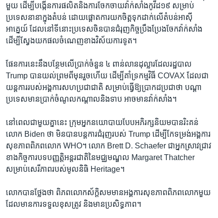
មួយ ​ដើម្បីបង្កើនការ​ផលិត​និង​ការចែកចាយវ៉ាក់សាំង​កូវីដ​១៩​ សម្រាប់​
ប្រទេស​នានាក្នុង​តំបន់​ ដោយ​ផ្តោត​ការ​យក​ចិត្តទុកដាក់​លើតំបន់អាស៊ី​
អាគ្នេយ៍ ​ដែល​នៅ​ទី​នោះប្រទេស​ចិន​បាន​ជំរុញ​កិច្ច​ប្រឹងប្រែង​ចែក​វ៉ាក់សាំង​
ដើម្បីស្វែង​យក​ផល​ចំណេញ​ខាង​វិស័យ​ការទូត។
ផែនការនេះ​នឹង​បន្ថែម​លើ​ប្រាក់​ចំនួន ​៤ ពាន់​លាន​ដុល្លារ​ដែល​រដ្ឋបាល
Trump បាន​យល់ព្រម​ពី​មុន​រួច​ហើយ ​ដើម្បី​គាំទ្រកម្មវិធី COVAX ​ដែលជា
យន្តការ​របស់​អង្គការ​សហប្រជាជាតិ​ សម្រាប់​ធ្វើ​ឱ្យ​ប្រាកដ​ប្រជា​ថា ​បណ្តា
ប្រទេសមានប្រាក់​ចំណូល​កណ្តាល​និង​ទាប អាចមាន​វ៉ាក់សាំង​។
នៅ​ពេលជា​មួយ​គ្នា​នេះ ​ក្រុមអ្នកនយោបាយបែប​អភិរក្សនិយមបានរិះគន់​
លោក Biden ថា​ មិនបាន​បន្ត​ការ​ជំរុញ​របស់ Trump ដើម្បី​កែទម្រង់អង្គការ
សុខភាព​ពិភពលោក WHO។ លោក Brett D. Schaefer ជា​អ្នកស្រាវជ្រា​វ
ខាងកិច្ចការបទបញ្ញត្តិ​អន្តរជាតិនៃមជ្ឈមណ្ឌល Margaret Thatcher
សម្រាប់​សេរីភាព​របស់​មូលនិធិ​ Heritage។
លោកបាន​ថ្លែង​ថា ពិភពលោក​ស័ក្តិសម​មានអង្គការ​សុខភាពពិភពលោក​មួយ
​ដែល​មានការ​ទទួលខុសត្រូវ​ និង​មាន​ប្រសិទ្ធភាព។