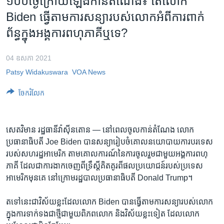
១០០​ថ្ងៃ​ក្រោយ​ឡើង​កាន់​តំណែង៖​ តើ​លោក​
រចនា
សម្ព័ន្ធ​
Biden ធ្វើ​តាម​ការ​សន្យា​របស់​លោក​អំពី​ការ​ពាក់​
Khmer English
រំលង​
ព័ន្ធក្នុង​អង្គការ​ពហុភាគី​ឬ​ទេ?
និង​
បណ្តាញ​សង្គម
ចូល​
04 ឧសភា 2021
ទៅ​
Patsy Widakuswara
VOA News
កាន់​
ទំព័រ​
ភាសា
ចែករំលែក
ស្វែង​
រក
សេតវិមាន រដ្ឋធានីវ៉ាស៊ីនតោន — នៅ​ពេល​ចូលកាន់​តំណែង លោក​
ប្រធានាធិបតី Joe Biden បាន​សន្យា​រៀប​ចំ​គោល​នយោបាយការ​បរទេស​
របស់​សហរដ្ឋ​អាមេរិក តាមគោលការណ៍​នៃការ​ចូល​រួម​ជាមួយ​អង្គការ​ពហុ
ភាគី​ ដែល​ជា​ការ​ងាក​ចេញ​ពី​ទ្រឹស្តី​គិតគូរ​ពី​ផលប្រយោជន៍​របស់​ប្រទេស​
អាមេរិកមុនគេ​ នៅ​ក្រោមរដ្ឋបាលប្រធានាធិបតី Donald Trump។
ត​ទៅនេះ​ជា​វិស័យ​ខ្លះដែលលោក Biden បាន​ធ្វើតាមការ​សន្យា​របស់​លោក
ក្នុងការ​ទាក់ទង​ជា​ថ្មីជា​មួយពិភពលោក និង​វិស័យ​ខ្លះ​ទៀត ដែល​លោក​