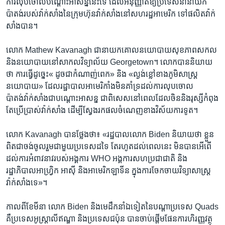
ការ​លុបចោលបណ្តោះ​អាសន្ននេះ​ទេ ​ដែលអនុញ្ញាត​ឱ្យ​ប្រទេស​នានា​យក​
ប៉ាតង់​របស់​វ៉ាក់សាំង​នៃក្រុមហ៊ុន​វ៉ាក់សាំង​នៅសហរដ្ឋអាមេរិក ទៅផលិត​វ៉ាក់
សាំង​បាន។
លោក Mathew Kavanagh ជា​នាយក​គោលនយោបាយ​សុខភាពសកល
និង​នយោបាយ​នៅ​សាកលវិទ្យាល័យ Georgetown។​ លោក​បាន​និយាយ​
ថា ​ការ​ធ្វើដូច្នេះ« ​ដូច​ជាកំណាញ់​ពេក» ​និង​ «​ល្ងង់ខ្លៅ​ខាងភូមិសាស្ត្រ​
នយោបាយ» ដែលរដ្ឋាបាល​អាមេរិកាំង​មិន​គាំទ្រ​ដល់​ការ​លុបចោល
ប៉ាតង់វ៉ាក់សាំងជា​បណ្តោះអាសន្ន​ ជា​ពិសេស​នៅពេលដែល​ចិន​និង​រុស្សី​កំពុង​
តែ​ប្រើប្រាស់​វ៉ាក់សាំង ​ដើម្បីស្វែង​រក​ផល​ចំណេញ​ខាង​វិស័យ​ការទូត។
លោក Kavanagh បា​ន​ថ្លែង​ថា៖ ​«រដ្ឋបាល​លោក Biden និយាយ​ថា​ ខ្លួន​
ពិត​ជា​ចង់​ចូលរួម​ជាមួយ​ប្រទេស​ដទៃ តែ​រហូត​ដល់​ពេល​នេះ មិន​បានអើពើ​
ដល់​ការ​អំពាវនាវ​របស់​អង្គការ WHO អង្គការ​សហប្រជាជាតិ​ និង​
រដ្ឋាភិបាលអាហ្វ្រិក​ អាស៊ី​ និងអាមេរិក​ឡាទីន ក្នុង​ការចែកចាយ​វិទ្យាសាស្ត្រ​
វ៉ាក់សាំង​ទេ»។
កាល​ពី​ខែ​មីនា​ លោក​ Biden និងមេដឹកនាំ​ឯ​ទៀត​នៃ​បណ្តា​ប្រទេស Quads
គឺ​ប្រទេស​អូស្ត្រាលី​ឥណ្ឌា និងប្រទេស​ជប៉ុន​ បានចាប់​ផ្តើម​ផែនការហិរញ្ញវត្ថុ