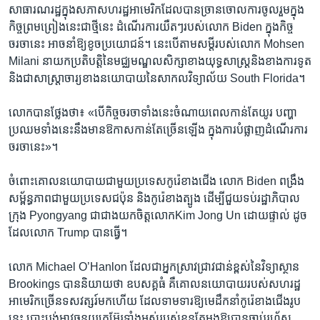
សាធារណរដ្ឋក្នុង​សភា​សហរដ្ឋ​អាមេរិក​ដែល​បាន​ច្រាន​ចោលការ​ចូលរួម​ក្នុង​
កិច្ច​ព្រមព្រៀងនេះ​ជា​ថ្មីនេះ ដំណើរការ​យឺតៗ​របស់​លោក Biden ក្នុងកិច្ច
ចរចានេះ អាច​នាំ​ឱ្យខូច​ប្រយោជន៍។ នេះបើ​តាម​សម្តី​របស់លោក Mohsen
Milani នាយក​ប្រតិបត្តិ​នៃ​មជ្ឈមណ្ឌលសិក្សាខាង​យុទ្ធសាស្ត្រ​និង​ខាង​ការទូត
​និង​ជា​សាស្ត្រាចារ្យខាង​នយោបាយនៃ​សាកលវិទ្យាល័យ​ South Florida។
លោក​បាន​ថ្លែង​ថា៖ ​«​បើ​កិច្ចចរចា​ទាំង​នេះចំណាយពេល​កាន់តែ​យូរ បញ្ហា
ប្រឈម​ទាំង​នេះ​នឹង​មានឱកាស​កាន់តែ​ច្រើនឡើង ​ក្នុង​ការបំផ្លាញ​ដំណើរ​ការ​
ចរចានេះ»។
ចំពោះ​គោលនយោបាយជាមួយប្រទេស​កូរ៉េ​ខាង​ជើង លោក Biden​ ពង្រឹង
សម្ព័ន្ធភាពជា​មួយប្រទេស​ជប៉ុន និង​កូរ៉េខាង​ត្បូង ​ដើម្បី​ជួយទប់​រដ្ឋាភិបាល​
ក្រុង Pyongyang ជាជាង​យក​ចិត្តលោក​Kim Jong Un ដោយផ្ទាល់​ ដូច​
ដែលលោក Trump បានធ្វើ។
លោក Michael O’Hanlon ​ដែល​ជាអ្នក​ស្រាវជ្រាវជាន់​ខ្ពស់នៃ​វិទ្យាស្ថាន
Brookings​ បាន​និយាយ​ថា ឧបសគ្គធំ គឺ​គោលនយោបាយ​របស់​សហរដ្ឋ​
អាមេរិក​ច្រើន​ទសវត្សរ៍​មក​ហើយ ដែល​ទាមទារ​ឱ្យ​មេដឹកនាំ​កូរ៉េខាង​ជើងរូប​
នេះ បោះបង់​អាវុធ​នុយក្លេអ៊ែរ​ទាំង​អស់​របស់​ខ្លួនតែម្តង​ឱ្យ​បាន​ឆាប់រហ័ស​