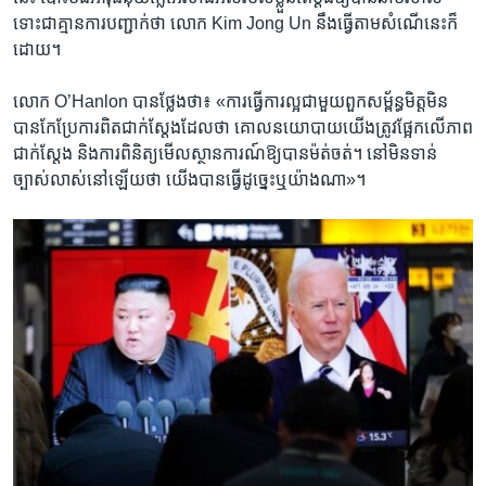
ទោះ​ជា​គ្មាន​ការ​បញ្ជាក់ថា លោក​ Kim Jong Un នឹង​ធ្វើ​តាម​សំណើ​នេះ​ក៏​
ដោយ។
លោក O’Hanlon បានថ្លែង​ថា៖ «ការ​ធ្វើការ​ល្អ​ជា​មួយ​ពួក​សម្ព័ន្ធមិត្តមិន​
បានកែ​ប្រែ​ការពិត​ជាក់​ស្តែង​ដែលថា​ គោលនយោបាយយើងត្រូវ​ផ្អែកលើ​ភាព​
ជាក់ស្តែង និង​ការពិនិត្យ​មើល​ស្ថានការណ៍​ឱ្យ​បានម៉ត់ចត់​។ នៅ​មិន​ទាន់
ច្បាស់លាស់​នៅ​ឡើយ​ថា​ យើង​បានធ្វើ​ដូច្នេះឬយ៉ាងណា»។