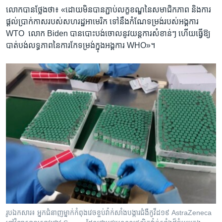
​លោក​បានថ្លែងថា៖ «ដោយ​មិនបាន​ភ្ជាប់​លក្ខខណ្ឌ​នៃ​សមាជិកភាព ​និង​ការ​
ផ្តល់ប្រាក់​កាសរបស់​សហរដ្ឋ​អាមេរិក ទៅ​នឹង​កំណែទម្រង់​របស់​អង្គការ
WTO ​ លោក Biden បាន​បោះបង់ចោល​នូវយន្តការ​សំខាន់ៗ ហើយ​ធ្វើឱ្យ
បាត់បង់​លទ្ធភាព​នៃ​ការកែទម្រង់​ក្នុង​អង្គការ WHO»។
រូបឯកសារ៖ អ្នកជំនាញម្នាក់កំពុងវេចខ្ចប់វ៉ាក់សាំងបង្ការជំងឺកូវីដ១៩ AstraZeneca