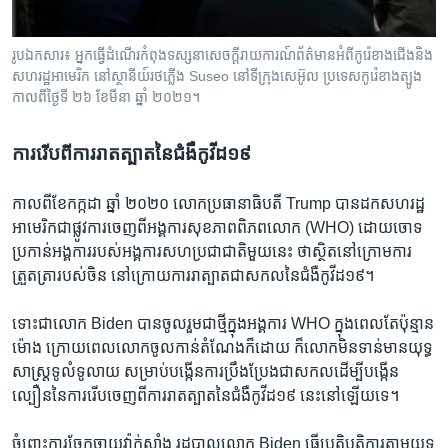
រូបឯកសារ៖ អ្នកធ្វើដំណើរកំពុងទស្សនាសេចក្តីរាយការណ៍ព័ត៌មានអំពីកូរ៉េខាងជើងនិង
សហរដ្ឋអាមេរិក នៅស្ថានីយ៍រថភ្លើង Suseo នៅទីក្រុងសេអ៊ូល ប្រទេសកូរ៉េខាងត្បូង
កាលពីថ្ងៃទី ២៦ ខែមីនា ឆ្នាំ ២០២១។
ការ​រើបពីការ​រាតត្បាតនៃជំងឺ​កូវីដ១៩
កាល​ពី​ខែ​កក្កដា ​ឆ្នាំ​ ២០២០ លោកប្រធានាធិបតី​ Trump បានដក​សហរដ្ឋ​
អាមេរិកជា​ផ្លូវការចេញ​ពីអង្គការសុខភាពពិភពលោក (WHO) ​ដោយ​ចោទ
ប្រកាន់​អង្គការ​របស់​អង្គការ​សហប្រជាជាតិមួយនេះ​ ថាស្ថិត​នៅ​ក្រោមការ
ត្រួតត្រា​របស់​ចិន នៅ​ក្រោយការរាត្បាតជាសកល​នៃ​ជំងឺ​កូវីដ១៩។
ទោះជា​លោក Biden បាន​ចូល​រួម​ជា​ថ្មី​ក្នុង​អង្គការ​ WHO​ ក្នុងពេល​តែ​ប៉ុន្មាន
ម៉ោង ​ក្រោយ​ពេល​លោក​ចូល​កាន់​តំណែងក៏​ដោយ ​ក៏​លោក​មិន​ទាន់មាន​យុទ្ធ
សាស្ត្រទូលំទូលាយ​ សម្រាប់​បង្កើន​ការប្រឹងប្រែងជាសកល​ដើម្បីបង្កើន​
ល្បឿន​នៃ​ការរើប​ចេញ​ពីការរាតត្បាតនៃជំងឺកូវីដ១៩ នេះ​នៅ​ឡើយ​ទេ។
ចំពោះ​ការ​ចែកចាយ​វ៉ាក់សាំង ​រដ្ឋបាល​លោក Biden ​ធ្វើ​ប្រតិបត្តិការតាម​យុទ្ធ