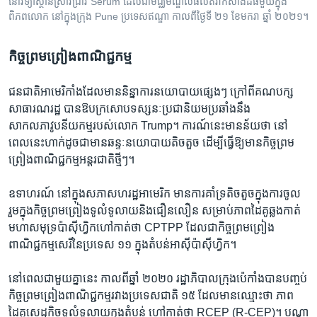
នៅវិទ្យាស្ថានស្រាវជ្រាវ Serum ដែលជាមជ្ឈមណ្ឌលផលិតវ៉ាក់សាំងដ៏ធំមួយក្នុង
ពិភពលោក នៅក្នុងក្រុង Pune ប្រទេសឥណ្ឌា កាលពីថ្ងៃទី ២១ ខែមករា ឆ្នាំ ២០២១។
កិច្ចព្រមព្រៀង​ពាណិជ្ជកម្ម
ជនជាតិ​អាមេរិកាំង​ដែល​មាននិន្នាការ​នយោបាយ​ផ្សេងៗ​ ក្រៅពី​គណបក្ស​
សាធារណរដ្ឋ បាន​ឱបក្រសោប​ទស្សនៈ​ប្រជានិយម​ប្រឆាំង​នឹង​
សាកលភាវូបនីយកម្មរបស់លោក Trump។ ការណ៍​នេះ​មាន​ន័យ​ថា នៅ​
ពេល​នេះហាក់​ដូចជា​មាន​ឆន្ទៈ​នយោបាយតិចតួច ​ដើម្បី​ធ្វើ​ឱ្យ​មានកិច្ចព្រម
ព្រៀងពាណិជ្ជកម្ម​អន្តរជាតិ​ថ្មីៗ។
ឧទាហរណ៍​ នៅ​ក្នុង​សភា​សហរដ្ឋ​អាមេរិក មាន​ការគាំទ្រ​តិចតួច​ក្នុង​ការ​ចូល
រួម​ក្នុង​កិច្ចព្រមព្រៀង​ទូលំ​ទូលាយនិង​ជឿន​លឿន ​សម្រាប់​ភាព​ដៃគូ​ឆ្លងកាត់​
មហាសមុទ្រប៉ាស៊ីហ្វិក​ហៅកាត់​ថា CPTPP ដែល​ជា​កិច្ចព្រមព្រៀង
ពាណិជ្ជកម្ម​សេរីនៃ​ប្រទេស ​១១ ​ក្នុង​តំបន់​អាស៊ី​ប៉ាស៊ីហ្វិក។
នៅពេលជា​មួយ​គ្នា​នេះ កាល​ពី​ឆ្នាំ​ ២០២០ ​រដ្ឋាភិបាល​ក្រុង​ប៉េកាំង​បានបញ្ចប់
កិច្ចព្រមព្រៀង​ពាណិជ្ជកម្ម​រវាង​ប្រទេស​ជាតិ ១៥ ​ដែល​មានឈ្មោះ​ថា ភាព​
ដៃគូ​សេដ្ឋកិច្ចទូលំទូលាយ​ក្នុង​តំបន់​ ហៅ​កាត់​ថា RCEP (R-CEP)។​ បណ្តា​