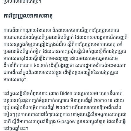
ប្រហែល​ជា​មិន​កែប្រែ។
ការ​ប្រែ​ប្រួល​អាកាសធាតុ
កាលពី​ពាក់កណ្តាល​ខែ​មេសា ពិភពលោក​បានឃើញ​ការ​ប្រែប្រួល​គោល
នយោបាយ​យ៉ាងធំ​មួយ​ពី​ប្រធានាធិបតី​ម្នាក់ ​ដែល​ដក​សហរដ្ឋ​អាមេរិក​ចេញ​ពី​
ការសន្យា​ក្នុង​កិច្ច​ព្រមព្រៀងក្រុងប៉ារីស ស្តីពីការប្រែប្រួលអាកាសធាតុ​ ទៅ
ប្រធានាធិបតី​ម្នាក់​ទៀត ដែល​បានកោះ​ប្រជុំ​សន្និសិទ​កំពូលស្តីពីការប្រែប្រួល
អាកាសធាតុ​ដែលធ្វើឡើងតាម​អនឡាញ ដោយមាន​ការ​ចូលរួម​របស់​មេ
ដឹកនាំ​ពិភពលោក ៤០​ នាក់ ដើម្បីបង្ហាញ​ថា សហរដ្ឋ​អាមេរិកចង់​អះអាងភាព​
ជា​មេដឹកនាំ​ក្នុង​ពិភពលោករបស់ខ្លួន ​ដើម្បី​ប​ន្ថយល្បឿន​នៃ​ការ​ប្រែ​ប្រួល​
អាកាសធាតុ។
នៅ​ក្នុង​សន្និសីទ​កំពូល​នោះ​ លោក Biden បានប្រកាស​ថា លោកនឹង​កាត់​
បន្ថយ​ឧស្ម័នផ្ទះ​កញ្ចក់​ចំនួន​ពាក់កណ្តាល​ មិន​ហួស​ពី​ឆ្នាំ ២០៣០ ទេ​ ដោយ​
ប្រៀប​ធៀបនឹង​កម្រិត​កាល​ពី​ឆ្នាំ ២០០៥។ ​ហើយ​លោក​បានឱ្យ​មេដឹកនាំ​ឯ​
ទៀតៗ ​ប្រកាស​គោលដៅ​ធំៗ​របស់​ពួក​គេ​ នៅ​មុន​សន្និសីទ​អង្គការ​សហប្រជា
ជាតិ ស្តីពីអាកាស​ធាតុ​នៅ​ទីក្រុង Glasgow ប្រទេសស្តុតឡែន ដែលនឹងធ្វើ
នៅ​ចុង​ឆ្នាំ​នេះ។