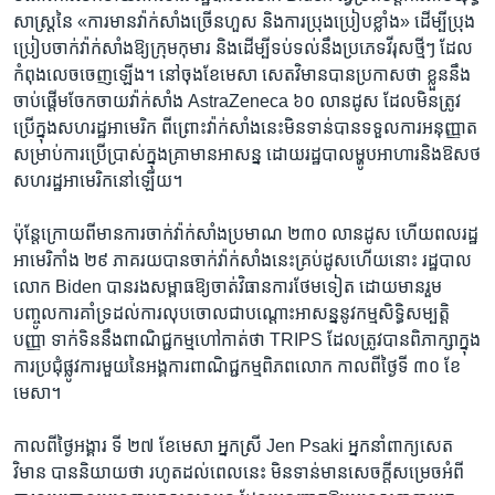
សាស្ត្រនៃ «ការ​មានវ៉ាក់សាំង​ច្រើនហួស និង​ការប្រុង​ប្រៀប​ខ្លាំង»​ ដើម្បី​ប្រុង
ប្រៀប​ចាក់​វ៉ាក់សាំងឱ្យក្រុម​កុមារ និងដើម្បីទប់ទល់នឹងប្រភេទវីរុសថ្មីៗ​ ដែល​
កំពុងលេចចេញឡើង។ នៅចុងខែមេសា សេតវិមាន​បាន​ប្រកាស​ថា ​ខ្លួននឹង​
ចាប់​ផ្តើម​ចែក​ចាយ​វ៉ាក់សាំង ​AstraZeneca ៦០ លាន​ដូស ដែល​មិន​ត្រូវ​
ប្រើក្នុង​សហរដ្ឋអាមេរិក ពីព្រោះ​វ៉ាក់សាំង​នេះ​មិន​ទាន់បានទទួល​ការ​អនុញ្ញាត
សម្រាប់ការ​ប្រើប្រាស់ក្នុង​គ្រា​មានអាសន្ន​ ដោយរដ្ឋបាលម្ហូបអាហារ​និង​ឱសថ​
សហរដ្ឋ​អាមេរិក​នៅ​ឡើយ។
ប៉ុន្តែ​ក្រោយពី​មានការ​ចាក់​វ៉ាក់សាំងប្រមាណ​ ២៣០ លានដូស​ ហើយពលរដ្ឋ​
អាមេរិកាំង​ ២៩ ភាគរយ​បាន​ចាក់​វ៉ាក់សាំង​នេះ​គ្រប់​ដូស​ហើយ​នោះ រដ្ឋបាល
លោក Biden បាន​រង​សម្ពាធឱ្យ​ចាត់វិធានការថែម​ទៀត ​ដោយ​មានរួម​
បញ្ចូលការគាំទ្រ​ដល់​ការលុបចោល​ជា​បណ្តោះអាសន្ន​នូវ​កម្មសិទ្ធិ​សម្បត្តិ​
បញ្ញា​ ទាក់ទិន​នឹងពាណិជ្ជកម្ម​ហៅកាត់​ថា ​TRIPS ដែល​ត្រូវ​បានពិភាក្សា​ក្នុង
ការប្រជុំផ្លូវការ​មួយនៃ​អង្គការពាណិជ្ជកម្មពិភពលោក ​កាល​ពី​ថ្ងៃទី ៣០ ខែ​
មេសា។
កាល​ពី​ថ្ងៃអង្គារ ​ទី​ ២៧ ខែមេសា អ្នកស្រី Jen Psaki អ្នកនាំ​ពាក្យ​សេត
វិមាន​ បាន​និយាយថា រហូត​ដល់​ពេល​នេះ មិន​ទាន់​មានសេចក្តី​សម្រេច​អំពី​