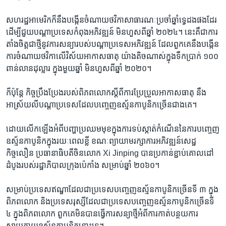
សហរដ្ឋអាមេរិក​ក៏​នឹងបង្កើន​ចំណាយថវិកាសាធារណៈ​ប្រចាំ​ឆ្នាំ​ទ្វេដង​ផងដែរ ​
ដើម្បី​ជួយ​បណ្តា​ប្រទេស​កំពុង​អភិវឌ្ឍ​ន៍ មិនហួស​ពី​ឆ្នាំ ២០២៤។ នេះគឺជាការ
តាំង​ចិត្ត​ជា​ថ្មីនូវ​ការ​សន្យា​របស់​បណ្តា​ប្រទេស​អភិវឌ្ឍន៍​ ដែល​ពួកគេនឹងបង្កើន
ការចំណាយថវិកាលើវិស័យ​អាកាសធាតុ យ៉ាង​តិច​ណាស់ក្នុងទឹកប្រាក់ ​១០០
ពាន់​លាន​ដុល្លារ ​ក្នុងមួយ​ឆ្នាំ​ មិន​ហួស​ពី​ឆ្នាំ ២០២០។
ក៏​ប៉ុន្តែ ​កិច្ច​ប្រឹងប្រែង​របស់​ពិភពលោក​ស្តីពីការ​ប្រែ​ប្រួលអាកាសធាតុ​ ​នឹង​
អាស្រ័យ​លី​បណ្តា​ប្រទេស​ដែល​បញ្ចេញឧស្ម័នកាបូនិកច្រើន​ជាងគេ។
ដោយលើកឡើង​អំពីបញ្ហាប្រឈមមុខ​ក្នុងការទប់ស្កាត់​កំណើន​នៃ​ការបញ្ចេញ​
ឧស្ម័ន​កាបូនិក​ក្នុង​រយៈពេល​ខ្លី​ ខណៈព្យាយាម​រក្សា​ការអភិវឌ្ឍន៍​សេដ្ឋ
កិច្ចលឿន​ ប្រធានាធិបតីចិនលោក​ Xi Jinping បានប្រកាន់​ខ្ជាប់​គោលដៅ​
ដំបូងរបស់រដ្ឋាភិបាលក្រុង​ប៉េកាំង សម្រាប់​ឆ្នាំ ​២០៦០។
សម្រាប់ប្រទេស​ឥណ្ឌា​ដែលជា​ប្រទេសបញ្ចេញ​ឧស្ម័ន​កាបូនិក​ច្រើន​ទី​ ៣ ក្នុង​
ពិភពលោក ​និងប្រទេសរុស្សី​ដែល​ជា​ប្រទេស​បញ្ចេញ​ឧស្ម័ន​កាបូនិក​ច្រើន​ទី​
៤ ​ក្នុងពិភពលោក ​ពួកគេមិន​បានធ្វើ​ការ​សន្យា​ថ្មីអំពី​ការកាត់​បន្ថយការ
សាយភាយ​ឧស្ម័ន​កាបូនិក​នោះទេ។