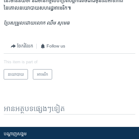
នេះ​មានន័យ​ថា ​នឹង​មាន​កិច្ចសហប្រតិបត្តិការ​តិចជាង​មុនលើ​អាទិភាព​
នៃគោលនយោបាយ​សហរដ្ឋ​អាមេរិក៕
ប្រែសម្រួលដោយលោក ឈឹម សុមេធ
ចែករំលែក
Follow us
This item is part of
នយោបាយ
អាមេរិក​
អានអត្ថបទផ្សេងៗទៀត
បណ្តាញ​សង្គម