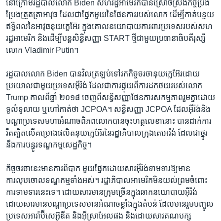
នៅក្រោម​រដ្ឋបាលលោក Biden សហរដ្ឋ​អាមេរិក​បាន​ស្រោចស្រង់​កិច្ច​ប្រឹង
ប្រែង​ត្រួតត្រា​អាវុធ ដែលជាផ្នែក​មួយ​នៃ​ផែនការរបស់​លោក ​ដើម្បី​កាត់បន្ថយ​
ឥទ្ធិពល​នៃ​អាវុធ​នុយក្លេអ៊ែរ ក្នុង​គោលនយោបាយ​ការពារ​ប្រទេសរបស់​សហ
រដ្ឋ​អាមេរិក ​និងដើម្បីបន្តសិន្ធិសញ្ញា ​START ថ្មីជា​មួយ​ប្រធានាធិបតី​រុស្សី
លោក ​Vladimir Putin។
រដ្ឋបាលលោក Biden ​បាន​វិល​ត្រឡប់​ទៅ​រក​កិច្ច​ចរចា​នុយក្លេអ៊ែរដោយ​
ប្រយោល​ជា​មួយ​ប្រទេសអ៊ីរ៉ង់​ ដែល​ជា​ការផ្ទុយ​ពី​ការ​ដកថយរបស់​លោក
Trump កាល​ពី​ឆ្នាំ ២០១៨​ ចេញ​ពីសន្ធិសញ្ញាផែនការ​សកម្មភាព​រួម​គ្នា​ដោយ​
ទូលំទូលាយ ឬហៅ​កាត់​ថា JCPOA។ សន្ធិសញ្ញា JCPOA ដែល​អ៊ីរ៉ង់​និង​
បណ្តា​ប្រទេស​មហា​អំណាចពិភពលោក​បានចុះ​ហត្ថលេខា​នោះ បាន​ដាក់​ការ​
រឹតត្បិតលើ​គម្រោងផលិត​នុយក្លេអ៊ែរ​នៃ​រដ្ឋាភិបាល​ក្រុង​តេអេរ៉ង់​ ដែលជា​ថ្នូរ
នឹង​ការ​បន្ធូរ​ទណ្ឌកម្ម​សេដ្ឋកិច្ច។
កិច្ច​ចរចា​នេះមានការ​ពិបាក មួយផ្នែកដោយសារ​អ៊ីរ៉ង់​ទាមទារ​ឱ្យ​មាន​
ការលុបចោល​ទណ្ឌកម្ម​ទាំង​អស់។ ​រដ្ឋាភិបាលអាមេរិកមិន​យល់ព្រម​ចំពោះ​
ការទាមទារ​នេះទេ។ ដោយសារ​មាន​ក្រុមច្រើនក្នុង​ឆាកនយោបាយ​អ៊ីរ៉ង់​
ដោយសារ​មាន​បណ្តា​ប្រទេស​មាន​អំណាច​ខ្លាំង​ក្នុង​តំបន់​ ដែល​មាន​រួម​បញ្ចូល
ប្រទេសអារ៉ាប៊ីសេអ៊ូឌីត ​និងអ៊ីស្រាអែលផង និង​ដោយសារ​គណបក្ស​