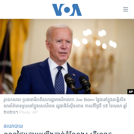
ភ្ជាប់​
ទៅ​
គេហទំព័រ​
កម្ពុជា
ទាក់ទង
រំលង​
អន្តរជាតិ
និង​
អាមេរិក
ចូល​
ទៅ​​
ចិន
ទំព័រ​
ហេឡូវីអូអេ
ព័ត៌មាន​​
តែ​
កម្ពុជាច្នៃប្រតិដ្ឋ
ម្តង
ព្រឹត្តិការណ៍ព័ត៌មាន
រំលង​
រូបឯកសារ៖ ប្រធានាធិបតីសហរដ្ឋអាមេរិកលោក Joe Biden ថ្លែងនៅក្នុងសន្និសីទ
និង​
សារព័ត៌មានមួយនៅក្នុងសេតវិមាន រដ្ឋធានីវ៉ាស៊ីនតោន កាលពីថ្ងៃទី ១៥ ខែមេសា ឆ្នាំ
ទូរទស្សន៍ / វីដេអូ​
២០២១។
Photo: AP
ចូល​
វិទ្យុ / ផតខាសថ៍
ទៅ​
នយោបាយ
ទំព័រ​
កម្មវិធីទាំងអស់