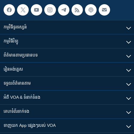
កម្មវិធី​ទូរទស្សន៍
កម្មវិធី​វិទ្យុ
ព័ត៌មាន​តាមប្រធានបទ​
រៀន​​អង់គ្លេស
ទទួល​ព័ត៌មាន​តាម
អំពី​ VOA & ទំនាក់ទំនង
គេហទំព័រ​​ទាក់ទង
ទាញយក​ App ផ្សេងៗ​របស់​ VOA