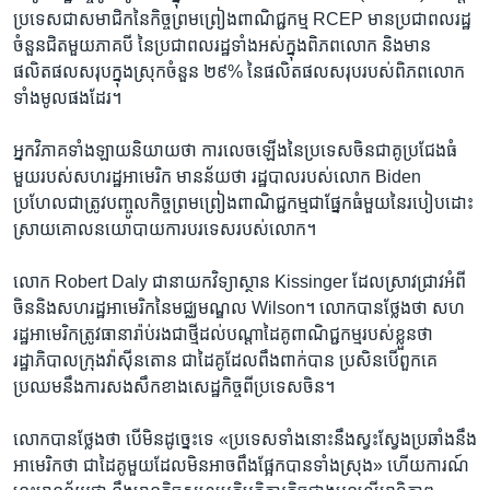
ប្រទេស​ជាសមាជិក​នៃ​កិច្ចព្រមព្រៀង​ពាណិជ្ជកម្ម RCEP មាន​ប្រជាពលរដ្ឋ​
ចំនួន​ជិត​មួយ​ភាគបី នៃ​ប្រជាពលរដ្ឋ​ទាំងអស់​ក្នុង​ពិភពលោក ​និង​មាន
ផលិតផលសរុប​ក្នុង​ស្រុក​ចំនួន​ ២៩% ​នៃ​ផលិតផល​សរុប​របស់ពិភពលោក​
ទាំងមូល​ផង​ដែរ។
អ្នក​វិភាគ​ទាំងឡាយ​និយាយ​ថា ការលេច​ឡើង​នៃ​ប្រទេស​ចិន​ជា​គូ​ប្រជែងធំ
មួយ​របស់​សហរដ្ឋ​អាមេរិក មានន័យ​ថា ​រដ្ឋបាលរបស់លោក Biden
ប្រហែល​ជាត្រូវ​បញ្ចូល​កិច្ច​ព្រមព្រៀង​ពាណិជ្ជកម្មជា​ផ្នែក​ធំមួយ​នៃរបៀប​ដោះ
ស្រាយ​គោលនយោបាយ​ការ​បរទេសរបស់លោក​។
លោក​ Robert Daly ជានាយកវិទ្យាស្ថាន Kissinger ដែល​ស្រាវជ្រាវ​អំពី​
ចិននិង​សហរដ្ឋ​អាមេរិក​នៃមជ្ឈមណ្ឌល Wilson។ លោក​បាន​ថ្លែង​ថា ​សហ
រដ្ឋ​អាមេរិក​ត្រូវធានារ៉ាប់រង​ជាថ្មីដល់បណ្តា​ដៃគូ​ពាណិជ្ជកម្ម​របស់​ខ្លួនថា
រដ្ឋាភិបាល​ក្រុង​វ៉ាស៊ីនតោន ជាដៃគូ​ដែល​ពឹងពាក់បាន ​ប្រសិនបើពួក​គេ​
ប្រឈមនឹងការសងសឹក​ខាង​សេដ្ឋកិច្ចពី​ប្រទេស​ចិន។
លោក​បានថ្លែង​ថា បើមិន​ដូច្នេះ​ទេ​ «ប្រទេស​ទាំង​នោះ​នឹងស្វះស្វែង​ប្រឆាំង​នឹង
អាមេរិក​ថា ​ជា​ដៃគូ​មួយ​ដែលមិនអាច​ពឹងផ្អែក​បាន​ទាំង​ស្រុង»​ ហើយការណ៍​