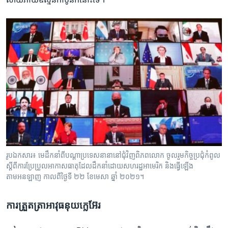
រូបឯកសារ៖ មេដឹកនាំពីបណ្តាប្រទេសនានានៅជុំវិញពិភពលោក ចូលរួមកិច្ចប្រជុំកំពូល
ស្តីពីការប្រែប្រួលអាកាសធាតុដែលដឹកនាំដោយសហរដ្ឋអាមេរិក និងធ្វើឡើង
តាមអនឡាញ កាលពីថ្ងៃទី ២២ ខែមេសា ឆ្នាំ ២០២១។
ការ​ត្រួតត្រាអាវុធ​នុយក្លេអ៊ែរ