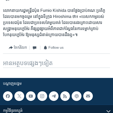
លោក​នាយក​រដ្ឋមន្ត្រី​ជប៉ុន Fumio Kishida ​បាន​ថ្លែងប្រាប់​គណៈ​ប្រតិភូ​
ដែលបាន​មក​ចូលរួម​ នៅក្នុង​ទីក្រុង Hiroshima ​ថា៖​ «បេសកកម្ម​របស់​
ប្រទេស​ជប៉ុន ​ដែលជា​ប្រទេស​តែមួយ​គត់ ​ដែល​បាន​រងគ្រោះ​ដោយសារ​
សង្គ្រាម​នុយក្លេអ៊ែរ​ គឺ​ផ្សព្វផ្សាយ​អំពី​ភាពជាក់ស្តែង​នៃ​ការទម្លាក់​គ្រាប់
បែកនុយក្លេអ៊ែរ​ ឱ្យ​មនុស្ស​ជំនាន់​ក្រោយ​បាន​ដឹង​ឮ‍»៕
ចែករំលែក
Follow us
អានអត្ថបទផ្សេងៗទៀត
បណ្តាញ​សង្គម
កម្មវិធី​ទូរទស្សន៍