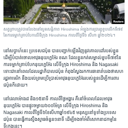
រចនា
សម្ព័ន្ធ​
Khmer English
រំលង​
និង​
បណ្តាញ​សង្គម
ចូល​
សត្វព្រាប​ត្រូវបាន​លែង​នៅ​សួន​សន្តិភាព​ Hiroshima អំឡុងការប្រារព្ធខួប​លើកទី​៧៩​
ទៅ​
នៃ​ការទម្លាក់គ្រាប់បែក​លើទីក្រុង Hiroshima កាលពីថ្ងៃទី​៦ សីហា ឆ្នាំ២០២៤។
កាន់​
ទំព័រ​
នៅសប្តាហ៍​នេះ ​ប្រទេស​ជប៉ុន ​បាន​បញ្ជាក់​ឡើងវិញ​នូវ​គោលដៅ​របស់​ខ្លួន ​
ភាសា
ស្វែង​
ដើម្បី​បំបាត់ចោល​អាវុធ​នុយក្លេអ៊ែរ​ ខណៈដែល​ខ្លួន​កត់សម្គាល់​ខួប​ទី​៧៩​នៃ​
រក
ការទម្លាក់​គ្រាប់បែក​នុយក្លេអ៊ែរ​ លើ​ទីក្រុង Hiroshima ​និង​ Nagasaki ​
ទោះជា​នៅពេលដែល​រដ្ឋាភិបាល​ជប៉ុន ​កំពុង​ស្វែងរក​ការធានារ៉ាបរង​ថា​សហ
រដ្ឋ​អាមេរិក ​នឹង​យល់ព្រម​ប្រើប្រាស់​អាវុធ​នុយក្លេអ៊ែររបស់ខ្លួន​ដើម្បី​ការពារ​
ជប៉ុន​ក៏ដោយ។
នៅវេលាម៉ោង​៨ ​និង​១៥នាទី ​កាលពី​ថ្ងៃអង្គារ ​គឺនៅ​ចំពេល​ដែល​អាវុធ​
នុយក្លេអ៊ែរ​ បានផ្ទុះ​ចម្ងាយ​៦០០​ម៉ែត្រ​ លើ​ទីក្រុង Hiroshima និង​
Nagasaki ​កាលពី​ថ្ងៃទី​៦​ខែសីហា​ឆ្នាំ១៩៤៥ ​មនុស្ស​នៅ​ទូទាំង​ប្រទេស​
ជប៉ុន ​បានធ្វើការ​ស្មឹងស្មាធ​ចំនួន​១នាទី ​ដើម្បី​ចងចាំ​អំពី​សោកនាដកម្ម​នៃ​
ទីក្រុង​នេះ។