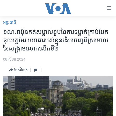
ភ្ជាប់​
ទៅ​
គេហទំព័រ​
អន្តរជាតិ
កម្ពុជា
ទាក់ទង
ខណៈ​ជប៉ុន​កត់សម្គាល់​ខួប​នៃ​ការទម្លាក់​គ្រាប់បែក​
រំលង​
អន្តរជាតិ
នុយក្លេអ៊ែរ​ យោធា​របស់ខ្លួន​ងើបចេញ​ពី​ស្រមោល​
និង​
អាមេរិក
នៃ​សង្គ្រាម​លោកលើកទី២
ចូល​
ទៅ​​
ចិន
08 សីហា 2024
ទំព័រ​
ហេឡូវីអូអេ
ព័ត៌មាន​​
ចែករំលែក
តែ​
កម្ពុជាច្នៃប្រតិដ្ឋ
ម្តង
ព្រឹត្តិការណ៍ព័ត៌មាន
រំលង​
និង​
ទូរទស្សន៍ / វីដេអូ​
ចូល​
វិទ្យុ / ផតខាសថ៍
ទៅ​
ទំព័រ​
កម្មវិធីទាំងអស់