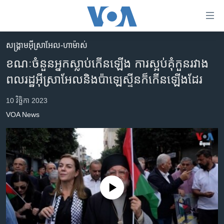
ភ្ជាប់​
ទៅ​
គេហទំព័រ​
សង្គ្រាម​អ៊ីស្រាអែល-ហាម៉ាស់
កម្ពុជា
ទាក់ទង
ខណៈ​ចំនួន​អ្នក​ស្លាប់​កើនឡើង ការ​ស្អប់​គុំកួន​រវាង​
រំលង​
អន្តរជាតិ
ពលរដ្ឋ​អ៊ីស្រាអែល​និង​ប៉ាឡេស្ទីន​ក៏​កើន​ឡើង​​ដែរ
និង​
អាមេរិក
ចូល​
10 វិច្ឆិកា 2023
ទៅ​​
ចិន
VOA News
ទំព័រ​
ហេឡូវីអូអេ
ព័ត៌មាន​​
តែ​
កម្ពុជាច្នៃប្រតិដ្ឋ
ម្តង
ព្រឹត្តិការណ៍ព័ត៌មាន
រំលង​
និង​
ទូរទស្សន៍ / វីដេអូ​
No media source currently available
ចូល​
វិទ្យុ / ផតខាសថ៍
ទៅ​
ទំព័រ​
កម្មវិធីទាំងអស់