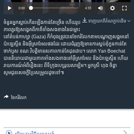
រចនា
សម្ព័ន្ធ​
0:00
4:33
Khmer English
រំលង​
ទាញ​យក​ពី​តំណភ្ជាប់​ដើម
ចំនួន​អ្នក​ស្លាប់​កើនឡើង​កាន់​តែ​ច្រើន ហើយ​រូប
និង​
បណ្តាញ​សង្គម
ភាព​គួរ​ឱ្យ​សង្វេគ​ពី​ភាគី​ទាំងសងខាង​នៃ​ជម្លោះ​
ចូល​
នៅ​តំបន់​កាហ្សា (Gaza) ក៏​កំពុង​ត្រូវ​បាន​ចែករំលែក​តាម​បណ្តាញ​សង្គម​នៅ​
ទៅ​
ប៉ាឡេស្ទីន និង​អ៊ីស្រាអែល​ផង​ដែរ ដោយ​ជំរុញ​ឱ្យ​មាន​ការ​ស្អប់​គុំកួន​​កាន់​តែ​
កាន់​
ចាក់ឫស​ ខណៈ​វិបត្តិ​មាន​សភាព​កាន់​តែ​ដុនដាប។ លោក Yan Boechat
ទំព័រ​
ភាសា
បាន​និយាយ​ជាមួយ​ភាគទាំង​សង​ខាង​នៅ​អ៊ីស្រាអែល និង​ប៉ាឡេស្ទីន ហើយ​
ស្វែង​
រាយការណ៍​អំពី​រឿង​នេះ ពី​ទីក្រុង​ហ្សេរុយសាឡិម។ អ្នកស្រី ហុង​ ចិន្តា​
រក
សូមជូន​សេចក្តីប្រែសម្រួល​ដូច​ទៅ៕
ចែករំលែក