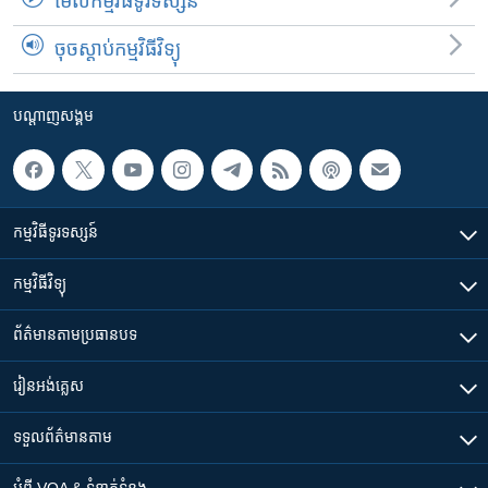
មើល​កម្មវិធី​ទូរទស្សន៍
ចុចស្តាប់កម្មវិធីវិទ្យុ
បណ្តាញ​សង្គម
កម្មវិធី​ទូរទស្សន៍
កម្មវិធី​វិទ្យុ
ព័ត៌មាន​តាមប្រធានបទ​
រៀន​​អង់គ្លេស
ទទួល​ព័ត៌មាន​តាម
អំពី​ VOA & ទំនាក់ទំនង