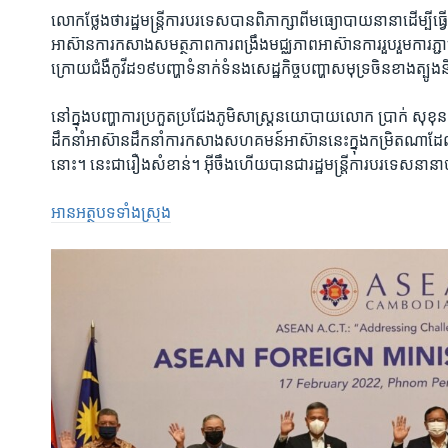
លោក​ថ្លែង​ថា​រដ្ឋមន្រ្តី​ការបរទេស​បាន​ពិភាក្សា​ពី​មធ្យោបាយ​នានា​ដើម្បី​ធ្វ
អាស៊ាន​ការ​កសាង​សមត្ថភាព​ការ​ពង្រឹង​មជ្ឈភាព​អាស៊ាន​ការ​រួបរួម​ការ​ភ្ជា
ក្រោយ​ជំងឺ​កូវីដ១៩​បញ្ហា​ទំនាក់ទំនង​សេដ្ឋកិច្ច​បញ្ហា​សមុទ្រ​ចិន​ខាង​ត្បូង
នៅ​ក្នុង​បញ្ហា​ការ​ប្រកួត​ប្រជែង​ភូមិសាស្រ្ត​នយោបាយ​លោក​ ប្រាក់ សុខុន​ បាន
ដឹកនាំ​អាស៊ាន​ដឹកនាំ​ការ​កសាង​សហគមន៍​អាស៊ាន​នេះ​ក្នុង​កម្រិត​ណា​ដែល​មិ
នោះ។​ នេះ​ជា​រឿង​សំខាន់។​ អ៊ីចឹង​ហើយ​បាន​ជា​រដ្ឋមន្រ្តី​ការ​បរទេស​នាន
អានអត្ថបទទាំងស្រុង