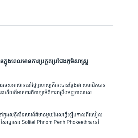
ន​ក្នុង​ពេល​មាន​ការ​ប្រកួតប្រជែង​ភូមិសាស្រ្ត​
្តី​ការ​បរទេស​អាស៊ាន​នៅ​ថ្ងៃ​ព្រហស្បតិ៍​នេះ​បាន​ថ្លែង​ថា​ សមាជិក​បាន​
៊ាន​ហើយ​ក៏​មាន​ការ​ពិភាក្សា​អំពី​ការ​ពង្រឹង​មជ្ឈភាព​របស់​
េះ​នៅ​ក្នុង​សន្និសីទ​សារព័ត៌មាន​មួយ​ដែល​ធ្វើ​ឡើង​កាល​ពី​រសៀល​
េស​អាស៊ាន​នៅ​សណ្ឋាគារ​ Sofitel Phnom Penh Phokeethra នៅ​