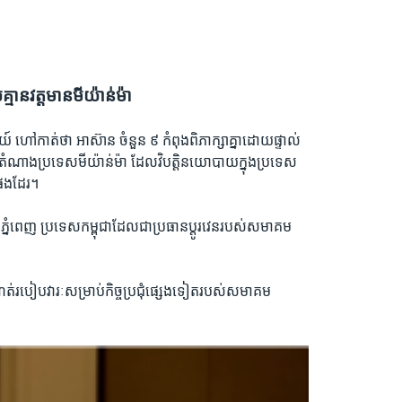
គ្មានវត្តមានមីយ៉ាន់ម៉ា
៍ ហៅកាត់ថា អាស៊ាន ចំនួន ៩ កំពុងពិភាក្សាគ្នាដោយផ្ទាល់
តំណាងប្រទេសមីយ៉ាន់ម៉ា ដែលវិបត្តិនយោបាយក្នុងប្រទេស
េះផងដែរ។
រាជធានីភ្នំពេញ ប្រទេសកម្ពុជាដែលជាប្រធានប្តូរវេនរបស់សមាគម
្បីកំណត់​របៀប​វារៈសម្រាប់​កិច្ច​ប្រជុំ​ផ្សេង​ទៀត​របស់​សមាគម​