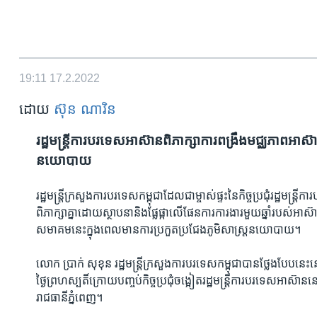
19:11
17.2.2022
ដោយ
ស៊ុន ណារិន
រដ្ឋមន្រ្តី​ការបរទេស​អាស៊ាន​ពិភាក្សា​ការ​ពង្រឹង​មជ្ឈភាព​អាស៊ា
នយោបាយ​
រដ្ឋមន្រ្តី​ក្រសួង​ការ​បរទេស​កម្ពុជា​ដែល​ជា​ម្ចាស់​ផ្ទះ​នៃ​កិច្ច​ប្រជុំ​រដ្ឋមន្រ
ពិភាក្សា​គ្នា​ដោយ​ស្ថាបនា​និង​ផ្លែផ្កា​លើ​ផែនការ​ការងារ​មួយ​ឆ្នាំ​របស់​អាស
សមាគម​នេះ​ក្នុង​ពេល​មាន​ការ​ប្រកួត​ប្រជែង​ភូមិ​សាស្រ្ត​នយោបាយ។​
លោក ​ប្រាក់ សុខុន​ រដ្ឋមន្រ្តី​ក្រសួង​ការ​បរទេស​កម្ពុជា​បាន​ថ្លែង​បែប​ន
ថ្ងៃ​ព្រហស្បតិ៍​ក្រោយ​បញ្ចប់​កិច្ច​ប្រជុំ​ចង្អៀត​រដ្ឋមន្រ្តី​ការ​បរទ
រាជធានី​ភ្នំពេញ។​