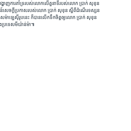
ហាញ​ការ​គាំទ្រ​របស់​លោក​លើ​តួនាទី​របស់​លោក ប្រាក់ សុខុន
​សេចក្តី​ប្រកាស​របស់​លោក ប្រាក់ សុខុន ស្តី​ពី​ដំណើរ​ទស្សន
រទេស​ម៉ាឡេស៊ី​រូបនេះ ក៏​បាន​លើក​ទឹកចិត្ត​ឲ្យលោក ប្រាក់ សុខុន
ុង​ប្រទេស​មីយ៉ាន់ម៉ា៕