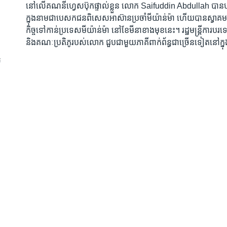
នៅ​លើ​គណនី​ហ្វេសប៊ុក​ផ្ទាល់​ខ្លួន លោក Saifuddin Abdullah បានបង្
ក្នុង​នាម​ជា​បេសកជន​ពិសេស​អាស៊ាន​ប្រចាំ​មីយ៉ាន់ម៉ា ហើយ​បានស្វាគមន៍
កិច្ច​ទៅ​កាន់​ប្រទេស​មីយ៉ាន់ម៉ា នៅ​ខែ​មីនា​ខាង​មុខ​នេះ។ រដ្ឋមន្ត្រី​ការប
និង​គណៈប្រតិភូ​របស់​លោក ជួប​ជាមួយ​ភាគី​ពាក់ព័ន្ធ​ជា​ច្រើន​ទៀត​នៅ​ក្ន
​
​