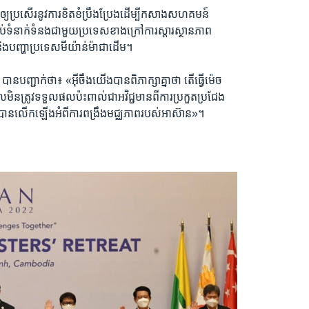
ើ​ឲ្យ​ប្រសើរ​នូវ​ការ​ខិតខំ​ប្រឹង​ប្រែង​ដើម្បី​កសាង​សហគមន៍​
ប់​ទំនាក់ទំនង​ជាមួយ​ប្រទេស​ខាង​ក្រៅ​ការ​ស្តារ​ស្ថានភាព​
​និង​បញ្ហា​ប្រទេស​មីយ៉ាន់ម៉ា​ជា​ដើម។
​បញ្ជាក់​ថា៖​ «អ៊ីចឹង​យើង​បាន​ពិភាក្សា​គ្នា​ថា​ តើ​ធ្វើ​ម៉េច ​
ន​ត្រូវ​ទទួល​ផល​ប៉ះពាល់​ជា​អវិជ្ជមាន​ពី​ការ​ប្រកួត​ប្រជែង​
ា​បាន​លើក​ឡើង​អំពី​ការ​ពង្រឹង​មជ្ឈភាព​របស់​អាស៊ាន»។​