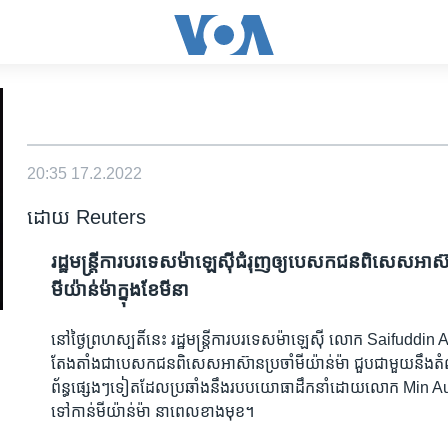
20:35
17.2.2022
ដោយ Reuters
រដ្ឋ​មន្ត្រី​ការបរទេស​ម៉ាឡេស៊ី​ជំរុញ​ឲ្យ​បេសកជន​ពិសេស​អាស៊ាន
មីយ៉ាន់ម៉ា​ក្នុង​ខែ​មីនា
នៅ​ថ្ងៃ​ព្រហស្បតិ៍​នេះ រដ្ឋមន្ត្រី​ការបរទេស​ម៉ាឡេស៊ី លោក Saifuddin 
តែងតាំង​ជា​បេសកជន​ពិសេស​អាស៊ាន​ប្រចាំ​មីយ៉ាន់ម៉ា ជួប​ជាមួយ​នឹង​តំណ
ព័ន្ធផ្សេងៗទៀតដែលប្រឆាំងនឹងរបបយោធាដឹកនាំដោយលោក Min Aung Hl
ទៅ​កាន់​មីយ៉ាន់ម៉ា នា​ពេល​ខាង​មុខ។​