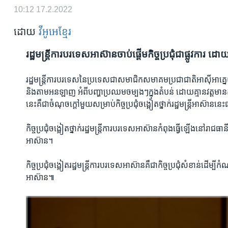
10:12
17.2.2022
ដោយ
វីអូអេខ្មែរ
រដ្ឋមន្ត្រីការបរទេសអាស៊ានចាប់ផ្តើមកិច្ចប្រជុំជាផ្លូវការ ដោយ
រដ្ឋមន្ត្រីការបរទេសនៃប្រទេសជាសមាជិកសមាគមប្រជាជាតិអាស៊ីអាគ្នេយ
និងតាមអនឡាញ អំពីបញ្ហាប្រឈមចម្បងៗក្នុងតំបន់ ដោយគ្មានវត្តមាន
នេះគឺជាចំណុចក្តៅមួយសម្រាប់​កិច្ច​ប្រជុំ​ចង្អៀត​ថ្នាក់​រដ្ឋ​មន្ត្រី​អាស៊ានន
កិច្ច​ប្រជុំ​ចង្អៀត​ថ្នាក់​រដ្ឋ​មន្ត្រី​ការបរទេសអាស៊ានកំពុងធ្វើឡើងនៅ
អាស៊ាន។
កិច្ច​ប្រជុំ​ចង្អៀត​រដ្ឋមន្រ្តី​ការបរទេស​អាស៊ាន​គឺ​ជា​កិច្ច​ប្រជុំ​សំខាន់​ដើម
អាស៊ាន៕