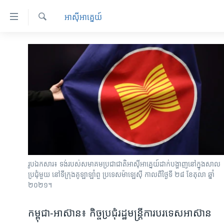
ភ្ជាប់​
អាស៊ី​អាគ្នេយ៍
ទៅ​
គេហទំព័រ​
ស្វែង​
កម្ពុជា
រក
ទាក់ទង
អន្តរជាតិ
រំលង​
និង​
អាមេរិក
ចូល​
ចិន
ទៅ​​
ទំព័រ​
ហេឡូវីអូអេ
ព័ត៌មាន​​
កម្ពុជាច្នៃប្រតិដ្ឋ
តែ​
ម្តង
ព្រឹត្តិការណ៍ព័ត៌មាន
រូបឯកសារ៖ ទង់របស់សមាគមប្រជាជាតិអាស៊ីអាគ្នេយ៍ដាក់បង្ហាញនៅក្នុងសាល
រំលង​
ទូរទស្សន៍ / វីដេអូ​
ប្រជុំមួយ នៅទីក្រុងគូឡាឡាំពួ ប្រទេសម៉ាឡេស៊ី កាលពីថ្ងៃទី ២៨ ខែតុលា ឆ្នាំ
និង​
២០២១។
ចូល​
វិទ្យុ / ផតខាសថ៍
ទៅ​
កម្មវិធីទាំងអស់
កម្ពុជា-អាស៊ាន៖ កិច្ចប្រជុំរដ្ឋមន្ត្រីការបរទេសអាស៊ាន
ទំព័រ​