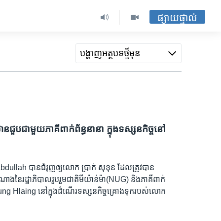
ផ្សាយផ្ទាល់
បង្ហាញ​អត្ថបទ​ថ្មី​មុន
​ជួប​ជាមួយ​ភាគី​ពាក់ព័ន្ធ​នានា ក្នុង​ទស្សនកិច្ច​នៅ​
Abdullah បាន​ជំរុញ​ឲ្យ​លោក ប្រាក់ សុខុន ដែល​ត្រូវបាន​
ាង​នៃរដ្ឋាភិបាល​រួប​រួម​ជាតិ​មីយ៉ាន់ម៉ា​(NUG) និងភាគីពាក់
aing នៅ​ក្នុង​ដំណើរ​ទស្សនកិច្ច​គ្រោង​ទុក​របស់​លោក​