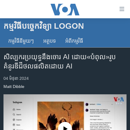
ភ្ជាប់​
ទៅ​
គេហទំព័រ​
កម្មវិធីបច្ចេកវិទ្យា LOGON
កម្ពុជា
ទាក់ទង
រំលង​
កម្មវិធី​នីមួយៗ
អត្ថបទ​
អំពី​កម្មវិធី​
អន្តរជាតិ
និង​
អាមេរិក
ចូល​
សិល្បករប្រយុទ្ធនឹងចោរ AI ដោយ«បំពុល»រូប
ទៅ​​
ចិន
គំនូរឌីជីថលផលិតដោយ AI
ទំព័រ​
ហេឡូវីអូអេ
ព័ត៌មាន​​
04 មិថុនា 2024
តែ​
កម្ពុជាច្នៃប្រតិដ្ឋ
Matt Dibble
ម្តង
ព្រឹត្តិការណ៍ព័ត៌មាន
រំលង​
និង​
ទូរទស្សន៍ / វីដេអូ​
ចូល​
វិទ្យុ / ផតខាសថ៍
ទៅ​
ទំព័រ​
កម្មវិធីទាំងអស់
No media source currently available