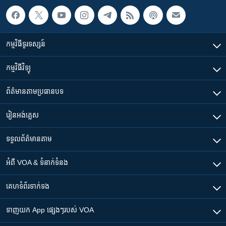
កម្មវិធី​ទូរទស្សន៍
កម្មវិធី​វិទ្យុ
ព័ត៌មាន​តាមប្រធានបទ​
រៀន​​អង់គ្លេស
ទទួល​ព័ត៌មាន​តាម
អំពី​ VOA & ទំនាក់ទំនង
គេហទំព័រ​​ទាក់ទង
ទាញយក​ App ផ្សេងៗ​របស់​ VOA