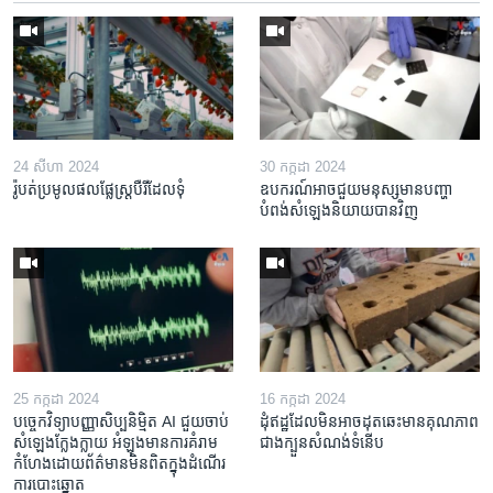
24 សីហា 2024
30 កក្កដា 2024
រ៉ូបត់​ប្រមូល​ផល​​ផ្លែស្ត្របឺរី​ដែល​ទុំ
ឧបករណ៍​អាច​ជួយ​មនុស្ស​មាន​បញ្ហា​
បំពង់​សំឡេង​និយាយ​បាន​វិញ
25 កក្កដា 2024
16 កក្កដា 2024
បច្ចេក​វិទ្យា​បញ្ញា​សិប្បនិម្មិត AI ជួយ​ចាប់​
ដុំឥដ្ឋ​ដែល​មិន​អាច​ដុត​ឆេះ​មាន​គុណភាព​
សំឡេង​ក្លែងក្លាយ អំឡុង​មាន​ការ​គំរាម​
ជាង​ក្បួន​សំណង់​ទំនើប
កំហែង​ដោយ​ព័ត៌មាន​មិនពិត​ក្នុង​ដំណើរ
ការ​បោះឆ្នោត