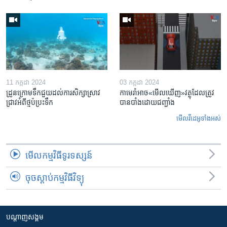
11 កក្កដា 2024
03 កក្កដា 2024
ដ្រូនក្រោមទឹកជួយដល់ការសិក្សាស្រាវ
កាមេរ៉ា​អាច«មើលឃើញ»​វត្ថុ​ដែលត្រូវ
ជ្រាវអំពីថ្មប៉ប្រះទឹក
បាន​បាំងដោយ​ជញ្ជាំង
មើល​វីដេអូ​ទាំង​អស់
មើល​កម្មវិធី​ទូរទស្សន៍
ចុចស្តាប់កម្មវិធីវិទ្យុ
បណ្តាញ​សង្គម