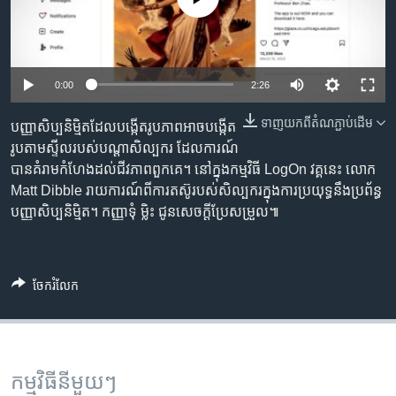
រចនា
សម្ព័ន្ធ​
Khmer English
រំលង​
និង​
បណ្តាញ​សង្គម
0:00
2:26
ចូល​
ទៅ​
ទាញ​យក​ពី​តំណភ្ជាប់​ដើម
បញ្ញាសិប្បនិម្មិតដែលបង្កើតរូបភាពអាចបង្កើត
កាន់​
រូបតាមស្ទីលរបស់បណ្តាសិល្បករ ដែលការណ៍
ទំព័រ​
ភាសា
បានគំរាមកំហែងដល់ជីវភាពពួកគេ។ នៅក្នុងកម្មវិធី LogOn វគ្គនេះ លោក
ស្វែង​
Matt Dibble រាយការណ៍ពីការតស៊ូរបស់សិល្បករក្នុងការប្រយុទ្ធនឹងប្រព័ន្ធ
រក
បញ្ញាសិប្បនិម្មិត។ កញ្ញាទុំ ម្លិះ ជូនសេចក្តីប្រែសម្រួល៕
ចែករំលែក
កម្មវិធី​នីមួយៗ