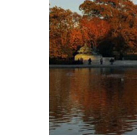
រចនា
សម្ព័ន្ធ​
រំលង​
និង​
ចូល​
ទៅ​
កាន់​
ទំព័រ​
ស្វែង​
រក