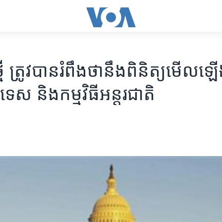
ី​​ ត្រូវ​បាន​រំពឹង​ថា​នឹង​​ពិនិត្យ​មើល​​​ឡើង​​​
េស​ និង​កម្ម​វិធី​​​អន្តរ​ជាតិ​