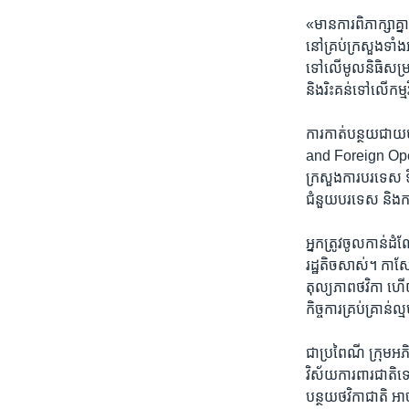
«មានការពិភាក្សាគ្ន
នៅគ្រប់​ក្រសួង​ទាំង​អ
ទៅលើមូលនិធិ​សម្រាប
និងរិះគន់ទៅលើកម្ម​
ការកាត់បន្ថយ​ជា​យថា
and​ Foreign​ Ope
ក្រសួងការ​បរទេស ទីភ្
ជំនួយ​បរទេស​ និងកា
អ្នក​ត្រូវ​ចូលកាន់​
រដ្ឋ​តិចសាស់។​ កា​សែ
តុល្យភាព​ថវិកា​ ហើយក
កិច្ចការគ្រប់គ្រាន់ល្
ជា​ប្រពៃណី​ ក្រុម​អ
វិស័យ​ការ​ពារ​ជាតិ​ទ
បន្ថយថវិកា​ជាតិ​ អាច