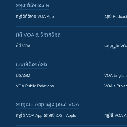
ទទួល​ព័ត៌មាន​តាម
កម្មវិធី​ព័ត៌មាន VOA App
ស្តាប់ Podcas
អំពី​ VOA & ទំនាក់ទំនង
អំពី​ VOA
ធម្មនុញ្ញ​នៃ V
គេហទំព័រ​​ទាក់ទង
USAGM
VOA English
VOA Public Relations
VOA's Privac
ទាញយក​ App ផ្សេងៗ​របស់​ VOA
Khmer English
កម្មវិធី​ VOA App សម្រាប់ iOS - Apple
កម្មវិធី​ VOA
បណ្តាញ​សង្គម