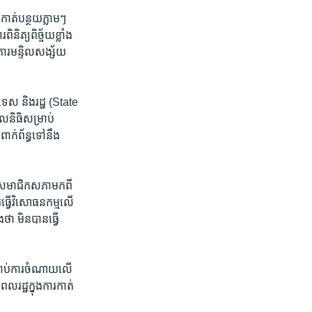
រកាត់បន្ថយភ្លាមៗ
ិនិត្យពិច្ច័យខ្លាំង​
ការមន្ទិលសង្ស័យ​
ស​ និង​រដ្ឋ​ (State​
និធិ​សម្រាប់​
ាក់​ព័ន្ធ​ទៅ​នឹង
 ​សមាជិកសភា​មក​ពី​
​ធ្វើ​វិសោធន​កម្មលើ​
ថា មិន​បាន​ធ្វើ​
្រាប់​ការ​ចំណាយ​លើ
រដ្ឋក្នុង​ការ​កាត់​