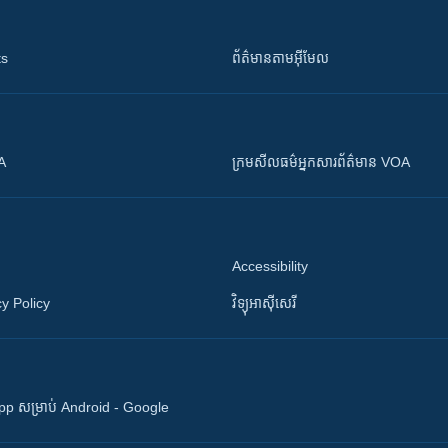
ts
ព័ត៌មាន​តាម​អ៊ីមែល
OA
ក្រម​​​សីលធម៌​​​អ្នក​​​សារព័ត៌មាន VOA
Accessibility
y Policy
វិទ្យុ​អាស៊ី​សេរី
 App សម្រាប់ Android - Google