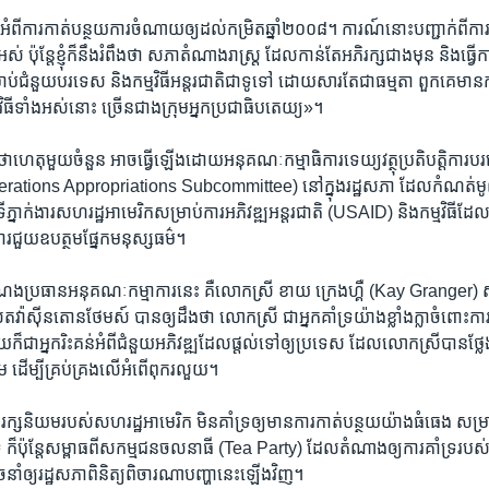
ាអំពី​ការកាត់បន្ថយការ​ចំណាយ​ឲ្យដល់​កម្រិត​ឆ្នាំ២០០៨។​ ការណ៍នោះ​បញ្ជាក់ពីកា
ស់​ ប៉ុន្តែខ្ញុំក៏នឹងរំពឹងថា​ សភាតំណាងរាស្ត្រ​ ដែលកាន់តែ​អភិរក្សជាងមុន​ និងធ្វើ​ការ​ព
់ជំនួយបរទេស​ និង​កម្ម​វិធីអន្តរជាតិ​ជាទូ​ទៅ ដោយសារ​តែ​ជា​ធម្មតា ពួកគេមាន
វិធី​ទាំងអស់នោះ ​ច្រើន​ជាងក្រុមអ្នកប្រជាធិបតេយ្យ»។
ហេតុ​មួយ​ចំនួន​ អាច​ធ្វើ​ឡើង​ដោយអនុ​គណៈកម្មាធិការ​ទេយ្យ​វត្ថុ​ប្រតិបត្តិការ​បរទេ
rations​ Appropriations​ Subcommittee)​ នៅ​ក្នុង​រដ្ឋសភា​ ដែល​កំណត់មូល​
នាក់ងារ​សហរដ្ឋ​អាមេរិកសម្រាប់ការ​អភិវឌ្ឍ​អន្តរ​ជាតិ​ (USAID)​ និង​កម្មវិធីដែល​ព
រ​ជួយ​ឧបត្ថមផ្នែក​មនុស្ស​ធម៌។
ដំណែង​ប្រធាន​អនុ​គណៈកម្មាការ​នេះ​ គឺលោក​ស្រី ​ខាយ ក្រេង​ហ្គឺ​ (Kay​ Granger)
ត​វ៉ាស៊ីនតោន​ថែមស៍​ បាន​ឲ្យ​ដឹង​ថា​ លោក​ស្រី ជា​អ្នក​គាំទ្រយ៉ាង​ខ្លាំង​ក្លាចំពោះ​ការ
៏​ជា​អ្នក​រិះ​គន់អំពី​ជំនួយ​អភិវឌ្ឍដែល​ផ្តល់​ទៅ​ឲ្យ​ប្រទេស​ ដែល​លោក​ស្រីបាន​ថ្លែង​
មម​ ដើម្បី​គ្រប់​គ្រង​លើ​អំពើ​ពុក​រលួយ។
ភិរក្ស​និយមរបស់​សហរដ្ឋ​អាមេរិក មិន​គាំ​ទ្រឲ្យ​មាន​ការកាត់​បន្ថយយ៉ាង​ធំធេង​ សម
េ​ ក៏​ប៉ុន្តែសម្ពាធពី​សកម្មជន​ចលនាធី (Tea Party)​ ដែល​តំណាងឲ្យ​ការ​គាំទ្រ​របស់ពល
​នាំ​ឲ្យរដ្ឋ​សភាពិនិត្យ​ពិចារ​ណាបញ្ហា​នេះ​ឡើង​វិញ។