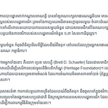
តោន៖​ ការ​បោះ​ឆ្នោត​ពាក់​កណ្តាល​អាណត្តិ​ បាន​នាំឲ្យគណបក្សសាធារណ​រដ្ឋនិយម មាន
្ត្ររបស់សហរដ្ឋ​អាមេរិក​ ព្រម​ទាំង​ការ​ប្រឈម​ដ៏​មានសក្តានុពល​មួយ​ ចំពោះដំ
ម៉ា​ទៅ​លើ​គោលនយោបាយការ​បរទេសមួយ​ចំនួន​ ដោយសារមេដឹកនាំនៃ​គណបក្ស​
់បន្ថយឱន​ភាពថវិការបស់​សហរដ្ឋ​អាមេរិកចំនួន​ ១,៣​ សែនកោដិ​ដុល្លារ។
យ​ចំនួន​ កំពុង​ពិនិត្យ​មើល​ពី​អ្វី​ដែល​នឹង​រំពឹង​ទុក​ នៅ​ពេល​ដែល​ក្រុម​អ្នក​សាធ
ធានគណៈកម្មាធិការ។
​ចំណោមអ្នក​ទាំង​នោះ​ គឺ​លោក​ ប្រេត​ សេហ្វើ​ (Brett​ D. Schaefer)​ ដែលជាសមាជិក
តាតឈើដើម្បី​សេរីភាពរបស់មូល​និធិបេតិកភ័ណ្ឌ​ (Heritage​ Foundation)។​ លោក
ធីចំណាយដែល​បាន​សម្រេច​តាម​ចំណង់​ ដែល​ការ​ចំណាយមិន​មាន​ភាព​ចាំបាច់​ ប៉ុន្តែត
ដ្ឋសភា។
សាសន៍​ថា​ ការ​កាត់​បន្ថយ​ភាគ​ច្រើនដែល​បាន​រំពឹង​គិត​ទុក​ នឹង​ចូល​ទៅក្នុងថវិការបស់
​បញ្ចូល​ទាំង​អង្គការ​សហ​ប្រជាជាតិ​ និងក្រសួងការ​បរទេសសហរដ្ឋ​អាមេរិក​ ដែល​
មាំ​ ដើម្បីការពារកម្ម​វិធីនិង​ក្រុមទាំង​នោះ។