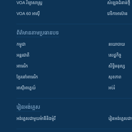
VOA ​វិទ្យាសាស្ត្រ
សំឡេង​ជំនាន់​ថ្មី
VOA 60 អាស៊ី
វេទិកា​អាស៊ាន
ព័ត៌មាន​តាមប្រធានបទ​
កម្ពុជា
នយោបាយ
អន្តរជាតិ
សេដ្ឋកិច្ច
អាមេរិក
សិទ្ធិមនុស្ស
ខ្មែរ​នៅអាមេរិក
សុខភាព
អាស៊ីអាគ្នេយ៍
អប់រំ
រៀន​​អង់គ្លេស
អង់គ្លេស​ជាមួយ​ម៉ានី​និង​ម៉ូរី
រៀន​​​​​​អង់គ្លេ