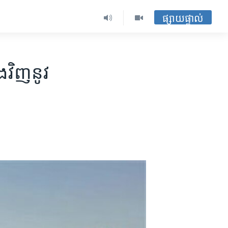
ផ្សាយផ្ទាល់
វិញ​​​នូវ​​