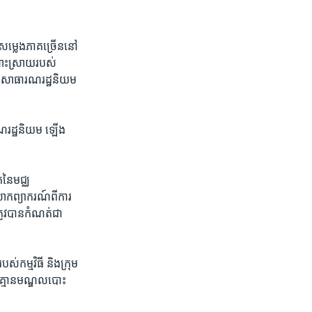
សម្លេង​ភាគ​ច្រើននៅ​
ណោះ​ស្រាយ​របស់
សាធារណរដ្ឋ​និយម​
ារណរដ្ឋនិយម​ ឡើង​
​នៃមជ្ឈ​
​ព្យាករណ៍​ពី​ការ​
្រូវបាន​កំណត់ជា
​កម្មវិធី​ និង​ក្រុម​
គ្មាន​មណ្ឌល​បោះ​