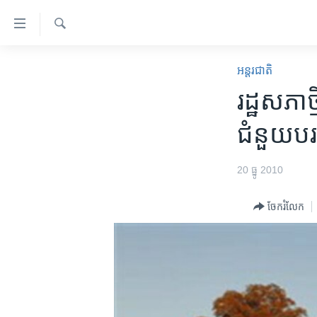
ភ្ជាប់​
ទៅ​
គេហទំព័រ​
ស្វែង​
កម្ពុជា
រក
អន្តរជាតិ
ទាក់ទង
អន្តរជាតិ
រដ្ឋ​សភា​ថ្ម
រំលង​
និង​
អាមេរិក
ជំនួយ​​បរទ
ចូល​
ចិន
ទៅ​​
ទំព័រ​
ហេឡូវីអូអេ
20 ធ្នូ 2010
ព័ត៌មាន​​
កម្ពុជាច្នៃប្រតិដ្ឋ
តែ​
ចែករំលែក
ម្តង
ព្រឹត្តិការណ៍ព័ត៌មាន
រំលង​
ទូរទស្សន៍ / វីដេអូ​
និង​
ចូល​
វិទ្យុ / ផតខាសថ៍
ទៅ​
កម្មវិធីទាំងអស់
ទំព័រ​