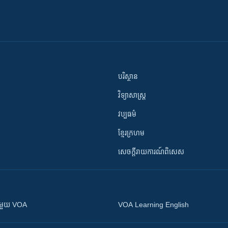
បរិស្ថាន
វិទ្យាសាស្រ្ត
វប្បធម៌
ខ្មែរក្រហម
សេចក្តីរាយការណ៍ពិសេស
ស​​ជាមួយ VOA
VOA Learning English