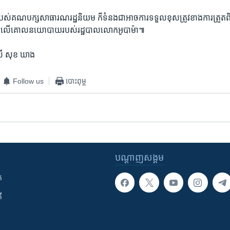
ីរបស់​គណបក្ស​សាធារណរដ្ឋ​និយម​ ក៏​ទំនងជាអាច​ការ​ទទួល​ខុស​ត្រូវ​ខាង​ការ​ត្រួត​
តិទៅ​លើ​គោល​នយោបាយ​របស់​រដ្ឋបាលលោកអូ​បា​ម៉ា៕
ី​ សុខ​ ឃាង
Follow us
បោះពុម្ព
បណ្តាញ​សង្គម
ក
ី