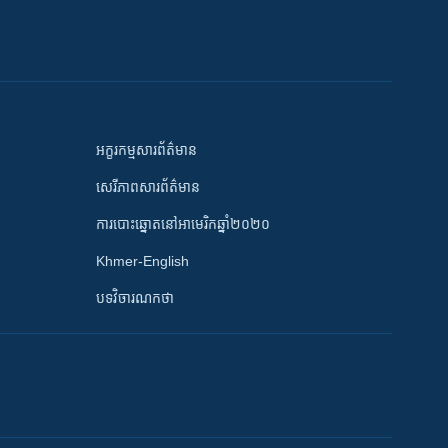
អក្ខរកម្មសារព័ត៌មាន
សេរីភាពសារព័ត៌មាន
ការបោះឆ្នោតនៅអាមេរិកឆ្នាំ២០២០
Khmer-English
បទវិចារណកថា