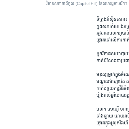
វិមានសភា​​កាពីតុល​ (Capitol Hill) នៃ​សហរដ្ឋអាមេរិក។
ទី​ក្រុង​វ៉ា​ស៊ីន​
ក្នុងសភា​តំណាង​រាស
រដ្ឋបាល​លោកអូបា
ផ្តោត​ទៅ​លើការកាត
អ្នកវិភាគ​នយោបាយ​មួ
កាន់​ដំណែង​ជា​ប្រ
មនុស្ស​ម្នាក់​ក្នុង
មណ្ឌលម៉ាហ្ការ៉េត​ 
កាត់​បន្ថយ​កម្ម​វិ
រៀងរាល់ឆ្នាំ​ដោយ​រ
លោក​ សេហ្វើ​ មាន​ប្រ
ទាំង​ឡាយ​ ដោយ​រាប់
ឆ្នោត​ក្នុង​ស្រុក​រឹង​