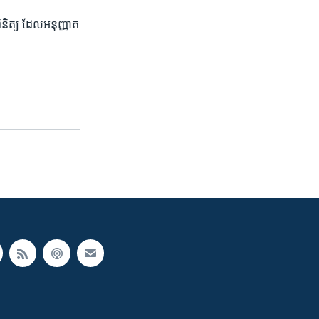
ពិនិត្យ ដែលអនុញ្ញាត​