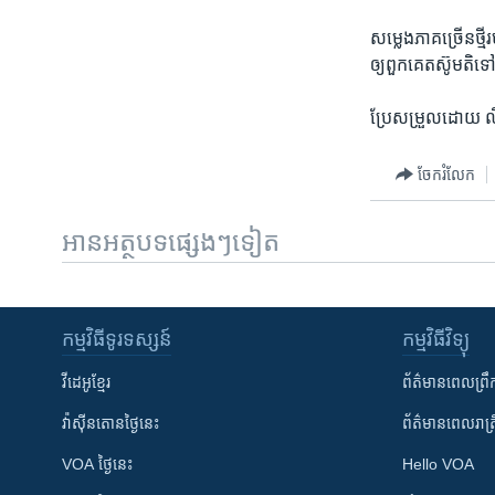
សម្លេង​ភាគ​ច្រើនថ្ម
ឲ្យ​ពួក​គេ​តស៊ូ​ម
ប្រែ​សម្រួល​ដោយ​ ល
ចែករំលែក
អានអត្ថបទផ្សេងៗទៀត
កម្មវិធី​ទូរទស្សន៍
កម្មវិធី​វិទ្យុ
វីដេអូ​ខ្មែរ
ព័ត៌មាន​ពេល​ព្រឹ
វ៉ាស៊ីនតោន​ថ្ងៃ​នេះ
ព័ត៌មាន​​ពេល​រាត្រ
VOA ថ្ងៃនេះ
Hello VOA