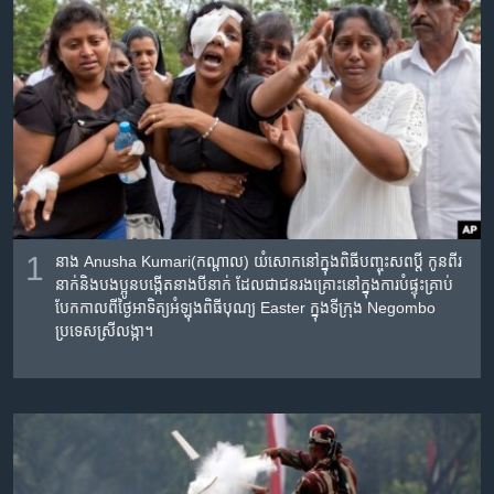
រចនា
សម្ព័ន្ធ​
Khmer English
រំលង​
និង​
បណ្តាញ​សង្គម
ចូល​
ទៅ​
កាន់​
ទំព័រ​
ភាសា
ស្វែង​
រក
1
នាង Anusha Kumari(កណ្តាល) យំសោក​នៅក្នុង​ពិធី​បញ្ចុះ​សព​ប្តី​ កូន​ពីរ
នាក់​និង​បងប្អូន​បង្កើត​នាង​បី​នាក់ ដែល​ជា​ជនរងគ្រោះ​នៅ​ក្នុង​ការ​បំផ្ទុះ​គ្រាប់​
បែក​កាលពី​ថ្ងៃ​អាទិត្យ​អំឡុង​ពិធី​បុណ្យ​ Easter ក្នុង​ទីក្រុង Negombo
ប្រទេស​ស្រីលង្កា។