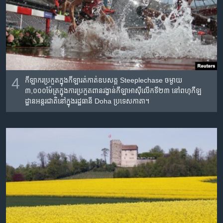
4
កីឡាករ​ប្រកួត​ក្នុង​កីឡារត់​កាត់​ឧបសគ្គ Steeplechase ចម្ងាយ​
៣,០០០ម៉ែត្រ​ក្នុង​ការ​ប្រកួត​ពានរង្វាន់កីឡា​អាស៊ី​លើកទី​២៣ នៅ​ពហុកីឡ
ដ្ឋានអន្តរជាតិ​នៅ​ក្នុ​ងរដ្ឋ​ធានី Doha ប្រទេស​កាតា។