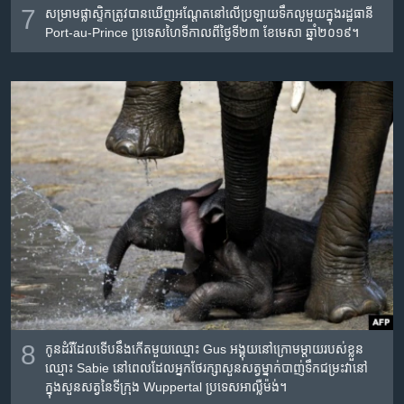
7
សម្រាម​ផ្លាស្ទិក​ត្រូវ​បាន​ឃើញ​អណ្តែត​នៅ​លើ​ប្រឡាយទឹកលូ​មួយ​ក្នុង​រដ្ឋធានី
Port-au-Prince ប្រទេស​ហៃទីកាលពី​ថ្ងៃទី​២៣ ខែមេសា​ ឆ្នាំ២០១៩។
8
កូនដំរី​ដែល​ទើបនឹង​កើត​មួយ​ឈ្មោះ Gus អង្គុយ​នៅ​ក្រោមម្តាយ​របស់​ខ្លួន​
ឈ្មោះ Sabie នៅពេល​ដែល​អ្នក​ថែរក្សា​សួន​សត្វ​ម្នាក់​បាញ់ទឹក​ជម្រះ​វា​នៅ​
ក្នុង​សួនសត្វ​នៃ​ទីក្រុង​ Wuppertal ប្រទេស​អាល្លឺម៉ង់។