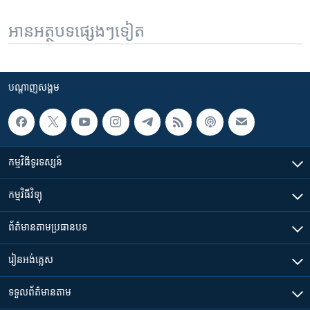
អានអត្ថបទផ្សេងៗទៀត
បណ្តាញ​សង្គម
កម្មវិធី​ទូរទស្សន៍
កម្មវិធី​វិទ្យុ
ព័ត៌មាន​តាមប្រធានបទ​
រៀន​​អង់គ្លេស
ទទួល​ព័ត៌មាន​តាម