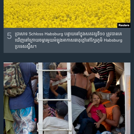
5
ប្រាសាទ Schloss Habsburg បន្ទាយ​នៅ​ក្នុង​សតវត្ស​ទី​១០ ត្រូវ​បាន​គេ
ឃើញ​នៅ​ក្រោយ​ចម្ការមួយ​អំឡុង​អាកាសធាតុ​ក្តៅ​នៅ​ក្បែរ​ភូមិ Habsburg
ប្រទេស​ស្វ៊ីស។