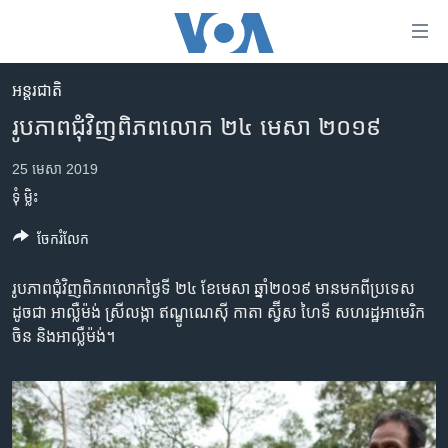
ភ្ជាប់​
ទៅ​
គេហទំព័រ​
អន្តរជាតិ
កម្ពុជា
ទាក់ទង
រូបភាពជុំវិញពិភពលោក ២៤ មេសា ២០១៩
រំលង​
អន្តរជាតិ
និង​
25 មេសា 2019
អាមេរិក
ចូល​
ទុំ ម្លិះ
ទៅ​​
ចិន
ទំព័រ​
ចែករំលែក
ហេឡូវីអូអេ
ព័ត៌មាន​​
តែ​
កម្ពុជាច្នៃប្រតិដ្ឋ
រូបភាព​ជុំវិញ​ពិភពលោក​ថ្ងៃទី ២៤​ ខែមេសា​ ឆ្នាំ​២០១៩ មាន​មក​ពី​ប្រទេស
ម្តង
ដូចជា​ អាល្លឺម៉ង់ ស្រីលង្កា ឥណ្ឌូណេស៊ី កាតា ស្វ៊ីស ហៃទី សហរដ្ឋអាមេរិក
ព្រឹត្តិការណ៍ព័ត៌មាន
រំលង​
ចិន និង​អាល្លឺម៉ង់។
និង​
ទូរទស្សន៍ / វីដេអូ​
ចូល​
វិទ្យុ / ផតខាសថ៍
ទៅ​
ទំព័រ​
កម្មវិធីទាំងអស់