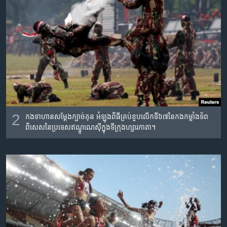
2
កងទាហាន​សម្តែង​ក្បាច់គុន អំឡុង​ពិធី​គ្រប់ខួប​លើក​ទី​៦៧​នៃ​កងកម្លាំង​ទ័ព​
ពិសេស​នៃ​ប្រទេស​ឥណ្ឌូណេស៊ី​ក្នុង​ទីក្រុង​ហ្សារកាតា។