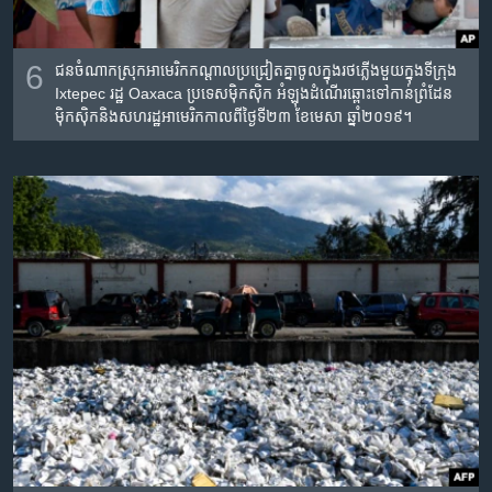
6
ជនចំណាកស្រុក​អាមេរិកកណ្តាល​ប្រជ្រៀត​គ្នា​ចូល​ក្នុង​រថភ្លើង​មួយ​ក្នុង​ទីក្រុង​
Ixtepec រដ្ឋ Oaxaca ប្រទេស​ម៉ិកស៊ិក អំឡុង​​ដំណើរ​ឆ្ពោះ​ទៅកាន់​ព្រំដែន​
ម៉ិកស៊ិក​និង​សហរដ្ឋ​អាមេរិក​កាលពី​ថ្ងៃទី​២៣ ខែមេសា ឆ្នាំ២០១៩។