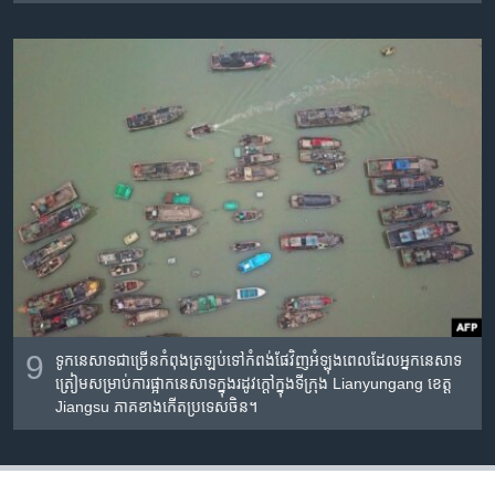
9
ទូកនេសាទ​ជាច្រើន​កំពុង​ត្រឡប់​ទៅ​កំពង់ផែ​វិញ​អំឡុង​ពេល​ដែល​អ្នក​នេសាទ​
ត្រៀម​សម្រាប់​ការ​ផ្អាក​នេសាទ​ក្នុង​រដូវក្តៅ​ក្នុង​ទីក្រុង​ Lianyungang ខេត្ត
Jiangsu ភាគ​ខាងកើត​ប្រទេស​ចិន។