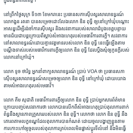
ក្នុង​ពន្ធនាគារ​ខេត្ត។​
នៅ​ព្រឹក​ថ្ងៃ​សុក្រ ទី​១៣ ខែ​មករា​នេះ ​ប្រធាន​សភា​ស៊ើបសួរ​សាលា​ឧទ្ធរណ៍ ​
លោកងួន រតនា ​បាន​សម្រេច​ដោះលែង​លោក ឌិន ពុទ្ធី ​ឲ្យ​នៅ​ក្រៅ​ឃុំ​បណ្តោះ​
អាសន្ន​ដើម្បី​រង់ចាំ​ការ​ស៊ើបសួរ ​និង​សវនាការ​របស់​សាលា​ដំបូង​ខេត្ត​បន្ទាយ
មានជ័យ​ជា​បន្ត​ក្រោយ​ពី​ស្តាប់​សំអាង​ហេតុ​របស់​មេធាវី​ការពារ​ក្តី។ ​សវនាការ​
នៅ​សាលា​ឧទ្ធរណ៍​ដោយ​គ្មាន​វត្តមាន​របស់​លោក ឌិន ពុទ្ធី ​នេះ​ធ្វើ​ឡើង​តាម​
បណ្តឹង​ទាស់​របស់​មេធាវី​ការពារ​ក្តី​ឲ្យ​លោក ឌិន ពុទ្ធី​ ដែល​ប្តឹងសុំ​ឲ្យ​កូន​ក្តី​របស់​
លោក​នៅ​ក្រៅ​ឃុំ។
លោក ទូច ថារិទ្ធ​ អ្នក​នាំពាក្យ​សាលា​ឧទ្ធរណ៍ ​ប្រាប់​ VOA​ ថា ​ប្រធាន​សភា​
ស៊ើបសួរ​សាលា​ឧទ្ធរណ៍​សម្រេច​ឲ្យ​លោក ឌិន ពុទ្ធី នៅ​ក្រៅ​ឃុំ ដោយ​យោង​
តាម​សំអាង​ហេតុ​របស់​មេធាវី។​
លោក គីម សុជាតិ ​មេធាវី​ការពារក្តី​ឲ្យ​លោក ឌិន ពុទ្ធី ប្រាប់​អ្នក​សារព័ត៌មាន​
ក្រោយ​បញ្ចប់​សវនាការ​ថា​ លោក​បាន​លើក​ពី​សំអាង​ហេតុ​ប្រាប់​តុលាការ​ពាក់
ព័ន្ធ​នឹង​ស្ថានភាព​គ្រួសារ​របស់​លោក ឌិន ពុទ្ធី។ លោកថា ​លោក ឌិន ពុទ្ធី​ នឹង​
គោរព​តាម​លក្ខខណ្ឌ​ដែល​តុលាការ​បាន​កំណត់​ ដោយ​ចូល​បង្ហាញ​ខ្លួន​តាម​
ការ​កោះ​ហៅ​ឲ្យ​ចូល​របស់​តុលាការ​គ្រប់​ពេល​មិន​ផ្លាស់​ប្តូរ​ទីលំនៅ​ និង​មិន​ធ្វើ​