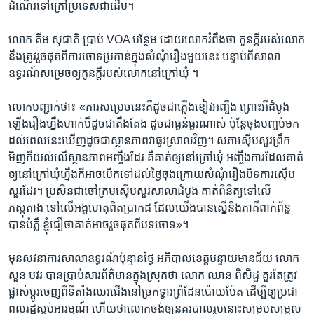
ដំណើរ​ទៅ​ក្រៅ​ប្រទេស​ជា​ដើម។
លោក គីម សុជាតិ ​ប្រាប់​ VOA ​បន្ថែម ​ដោយ​លោក​រំពឹង​ថា ​កូន​ក្តី​របស់​លោក​
នឹង​ត្រូវ​រួច​ផុត​ពីការ​ចោទ​ប្រកាន់ក្នុង​សំណុំ​រឿង​មួយ​នេះ​ បន្ទាប់​ពី​សាលា​
ឧទ្ធរណ៍​សម្រេច​ឲ្យ​កូនក្តី​របស់​លោក​នៅ​ក្រៅឃុំ ។
លោក​បញ្ជាក់​ថា៖ «ការ​សម្រេច​នេះ​គឺ​ដូចជា​ភ្លើង​ខៀវ​អញ្ចឹង ​ព្រោះ​អី​ដំបូង​
ឡើង​រឿង​ហ្នឹង​ហាក់​បី​ដូចជា​តឹងតែង ​ដូចជា​ធ្ងន់ធ្ងរ​ណាស់​ ប៉ុន្តែ​ចុង​បញ្ចប់​មក​
ដល់​ពេល​នេះ​ឃើញ​ដូចជា​ស្ថានភាព​វា​ធូរ​ស្រាល​វិញ។ សភា​ស៊ើបសួរ​ព្រឹក​
មិញ​ក៏​យល់​លើស្ថានភាព​អញ្ចឹង​ដែរ​ គឺ​គាត់​ឲ្យ​នៅ​ក្រៅ​ឃុំ អញ្ចឹង​ការ​ដែល​គាត់​
ឲ្យ​នៅ​ក្រៅ​ឃុំ​ហ្នឹង​ក៏​អាច​បើក​ទៅ​ដល់​ថ្ងៃ​ចុង​ក្រោយ​សំណុំ​រឿង​បិទ​ការ​ស៊ើប
សួរ​ដែរ។​ ប្រសិន​ជា​ចៅ​ក្រម​ស៊ើបសួរ​សាលា​ដំបូង​ គាត់​ពិនិត្យ​ទៅ​លើ​
ភស្តុតាង ទៅ​លើ​អង្គហេតុ​ពិត​ប្រាកដ ដែល​យើង​បាន​ស្នើ​និង​ភាគី​ពាក់ព័ន្ធ​
បាន​បំភ្លឺ​ ខ្ញុំ​ជឿ​ថា​គាត់​អាច​រួច​ផុត​ពី​បទ​ចោទ»។
មុន​សវនាការ​សាលា​ឧទ្ធរណ៍​ប៉ុន្មាន​ថ្ងៃ ​អភិបាល​ខេត្ត​បន្ទាយមានជ័យ លោក
សួន​ បវរ បាន​ប្រាប់​សារព័ត៌មាន​ក្នុង​ស្រុក​ថា ​លោក ឈាន ពិសិដ្ឋ ​គួរតែ​ត្រូវ​
ផ្លាស់ប្តូរ​ចេញ​ពី​ទីតាំង​ឈរ​ជើង​នៅច្រក​ទ្វារ​ព្រំដែន​ប៉ោយប៉ែត​ ដើម្បី​ឲ្យ​ប្រជា
ពលរដ្ឋ​ស្ងប់​អារម្មណ៍​ ហើយ​ថា​លោក​ចង់​ឲ្យ​នគរបាល​រូប​នោះ​សម្រប​សម្រួល​