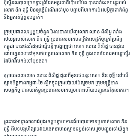
ប៉ុស្តិ៍​នគរបាល​ច្រក​ទ្វារ​ព្រំដែន​អន្តរជាតិ​ប៉ោយប៉ែត​ បាន​រារាំង​រថយន្ត​របស់​
លោក ឌិន ពុទ្ធី មិន​ឲ្យ​ធ្វើ​ដំណើរ​ទៅមុខ​ បន្ទាប់​ពី​មាន​ការ​ប៉ះ​សម្ដី​គ្នា​ពាក់​ព័ន្ធ​
នឹង​អ្នក​រត់​ម៉ូតូ​ឌុប​ម្នាក់។​
ក្រុម​ប្រជា​ពលរដ្ឋ​មួយ​ចំនួន​ ដែល​បាន​ឃើញ​លោក​ ឈាន ពិសិដ្ឋ ​រារាំង​
រថយន្ត​របស់​លោក​ ឌិន​ ពុទ្ធី​ ប្រធាន​សមាគម​ពង្រឹង​សេដ្ឋកិច្ច​ក្រៅ​ប្រព័ន្ធ​
កម្ពុជា ​បាន​ថត​វីដេអូ​ជា​ឃ្លីប​ខ្លីៗ​បង្ហាញ​ថា​ លោក​ ឈាន​ ពិសិដ្ឋ​ បាន​ដួល​
ដោយ​ខ្លួនឯង​នៅ​មុខ​រថយន្ត​របស់​លោក​ ឌិន​ ពុទ្ធី ​ក្នុងពេល​ដែល​រថយន្ត​ស្ទើរ​
តែ​មិន​វិលកង់​ទៅមុខ​ផង។
ក្រោយ​ពេល​លោក ឈាន​ ពិសិដ្ឋ ដួល​ពី​មុខ​រថយន្ត​ លោក ឌិន ពុទ្ធី​ នៅ​លើ​
ស្ពាន​មិត្ត​ភាព​កម្ពុជា​-ថៃ​ ស្ថិត​ក្នុង​ក្រុង​ប៉ោយប៉ែត​រួច​មក​ ក្រុម​មន្ត្រី​មាន​
សមត្ថកិច្ច​ បាន​ឃាត់​ខ្លួន​ប្រធាន​សមាគម​រូប​នោះ​ហើយ​បញ្ជូន​ទៅ​តុលាការ។
ព្រះ​រាជ​អាជ្ញា​សាលា​ដំបូង​ខេត្ត​បន្ទាយមានជ័យ​បាន​ចោទ​ប្រកាន់​លោក ឌិន​
ពុទ្ធី ពី​បទ​បង្ក​ហិង្សា​ដោយ​ចេតនា​មាន​ស្ថាន​ទម្ងន់​ទោស​ រួច​បញ្ជូន​ទៅ​ឃុំ​ខ្លួន​