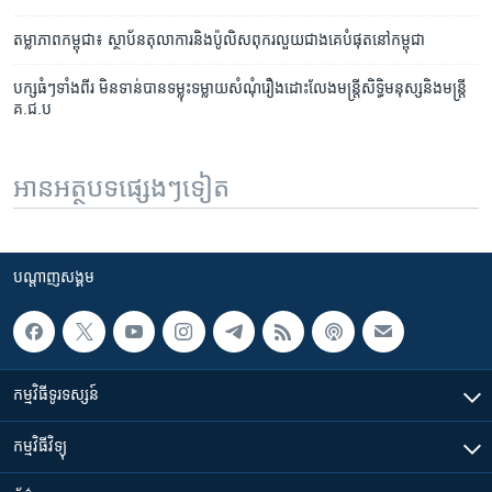
តម្លាភាព​កម្ពុជា៖ ស្ថាប័ន​តុលាការ​និង​ប៉ូលិស​ពុករលួយ​ជាងគេ​បំផុត​នៅ​កម្ពុជា
បក្ស​ធំៗ​ទាំងពីរ មិន​ទាន់​បាន​ទម្លុះទម្លាយ​សំណុំ​រឿង​ដោះលែង​មន្ត្រី​សិទ្ធិ​មនុស្ស​និង​មន្ត្រី​
គ.ជ.ប
អានអត្ថបទផ្សេងៗទៀត
បណ្តាញ​សង្គម
កម្មវិធី​ទូរទស្សន៍
កម្មវិធី​វិទ្យុ