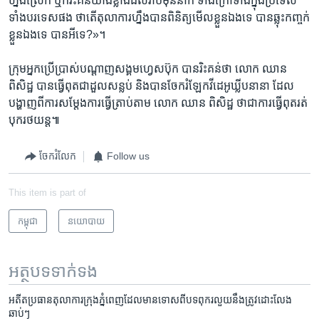
ហ្នឹង​ស្រែក ​ឬ​ក៏​រិះគន់​យ៉ាង​ខ្លាំង​ដល់​រាប់​ម៉ឺននាក់​ ទាំង​ក្រៅ​ទាំង​ក្នុង​ប្រទេស ​
ទាំង​បរទេស​ផង ​ថា​តើ​តុលាការ​ហ្នឹង​បាន​ពិនិត្យ​មើល​ខ្លួន​ឯង​ទេ បាន​ឆ្លុះកញ្ចក់​
ខ្លួន​ឯងទេ បាន​អី​ទេ?»។
ក្រុម​អ្នកប្រើ​ប្រាស់​បណ្ដាញ​សង្គម​ហ្វេសប៊ុក​ បាន​រិះគន់​ថា លោក​ ឈាន
ពិសិដ្ឋ​ បាន​ធ្វើ​ពុត​ជា​ដួល​សន្លប់ ​និង​បាន​ចែក​រំឡែក​វីដេអូ​ឃ្លីប​នានា​ ដែល​
បង្ហាញ​ពី​ការ​សម្តែង​ការ​ធ្វើ​ត្រាប់​តាម​ លោក​ ឈាន​ ពិសិដ្ឋ ថា​ជា​ការ​ធ្វើ​ពុត​រត់​
បុក​រថយន្ត៕
ចែករំលែក
Follow us
This item is part of
កម្ពុជា
នយោបាយ
អត្ថបទ​ទាក់ទង
អតីត​ប្រធាន​តុលាការ​​ក្រុងភ្នំពេញ​ដែល​មាន​ទោស​ពីបទ​ពុករលួយ​​នឹង​ត្រូវ​ដោះលែង​
ឆាប់ៗ