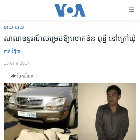
ភ្ជាប់​
ទៅ​
គេហទំព័រ​
នយោបាយ
កម្ពុជា
ទាក់ទង
សាលា​ឧទ្ធរណ៍​សម្រេច​ឱ្យ​លោក​ឌិន ពុទ្ធី ​នៅក្រៅ​ឃុំ
រំលង​
អន្តរជាតិ
និង​
កាន់ វិច្ឆិកា
អាមេរិក
ចូល​
13 មករា 2017
ទៅ​​
ចិន
ទំព័រ​
ចែករំលែក
ហេឡូវីអូអេ
ព័ត៌មាន​​
តែ​
កម្ពុជាច្នៃប្រតិដ្ឋ
ម្តង
ព្រឹត្តិការណ៍ព័ត៌មាន
រំលង​
និង​
ទូរទស្សន៍ / វីដេអូ​
ចូល​
វិទ្យុ / ផតខាសថ៍
ទៅ​
ទំព័រ​
កម្មវិធីទាំងអស់