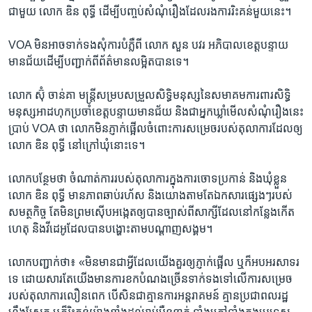
ជាមួយ លោក ឌិន ពុទ្ធី​ ដើម្បី​បញ្ចប់​សំណុំ​រឿង​ដែល​រងការ​រិះគន់​មួយ​នេះ។
VOA ​មិនអាច​ទាក់ទង​សុំ​ការ​បំភ្លឺ​ពី​ លោក សួន បវរ​ អភិបាល​ខេត្ត​បន្ទាយ
មានជ័យ​ដើម្បី​បញ្ជាក់​ពី​ព័ត៌មាន​លម្អិត​បាន​ទេ។
លោក​ ស៊ុំ ចាន់​គា​ មន្ត្រី​សម្រប​សម្រួល​សិទ្ធិ​មនុស្ស​នៃ​សមាគម​ការពារ​សិទ្ធិ​
មនុស្ស​អាដហុក​ប្រចាំ​ខេត្ត​បន្ទាយមានជ័យ​ និង​ជា​អ្នក​ឃ្លាំ​មើល​សំណុំ​រឿង​នេះ​
ប្រាប់ VOA ​ថា ​លោក​មិន​ភ្ញាក់​ផ្អើល​ចំពោះ​ការ​សម្រេច​របស់​តុលាការ​ដែល​ឲ្យ​
លោក ឌិន ពុទ្ធី នៅ​ក្រៅ​ឃុំ​នោះ​ទេ។​
លោក​បន្ថែម​ថា ចំណាត់​ការ​របស់​តុលាការ​ក្នុង​ការ​ចោទ​ប្រកាន់ ​និង​ឃុំ​ខ្លួន​
លោក ឌិន ពុទ្ធី ​មាន​ភាព​ឆាប់​រហ័ស ​និង​យោង​តាម​តែ​ឯកសារ​ផ្សេងៗ​របស់​
សមត្ថកិច្ច តែ​មិន​ព្រម​ស៊ើបអង្កេត​ឲ្យ​បាន​ច្បាស់​ពី​សាក្សី​ដែល​នៅ​កន្លែង​កើត​
ហេតុ​ និង​វីដេអូ​ដែល​បាន​បង្ហោះ​តាម​បណ្តាញ​សង្គម។​
លោក​បញ្ជាក់​ថា៖ «មិនមាន​ជា​អ្វី​ដែល​យើង​គួរ​ឲ្យ​ភ្ញាក់​ផ្អើល ឬក៏​អបអរ​សាទរ​
ទេ ដោយ​សារ​តែ​យើង​មាន​ការ​ខក​បំណង​ច្រើន​ទាក់ទង​ទៅ​លើ​ការ​សម្រេច​
របស់​តុលាការ​លឿន​ពេក​ បើសិនជា​គ្មាន​ការ​អន្តរាគមន៍ ​គ្មាន​ប្រជាពល​រដ្ឋ​