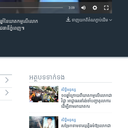
3:09
ទាញ​យក​ពី​តំណភ្ជាប់​ដើម
ប១០ឆ្នាំ​នៃ​ឃាតកម្ម​លើលោក
EMBED
រាជធានី​ភ្នំពេញ៕
អត្ថបទ​ទាក់ទង
សិទ្ធិ​មនុស្ស
១០​ឆ្នាំ​ក្រោយ​ពី​ឃាតកម្ម​លើ​លោក​ជា
វិជ្ជា​ អាជ្ញាធរ​នៅ​រង់ចាំ​បញ្ជា​តុលាការ​
ដើម្បី​តាម​រក​ឃាតករ
សិទ្ធិ​មនុស្ស
សម្រែក​ទាមទារ​យុត្តិធម៌​ឱ្យ​លោក​ជា