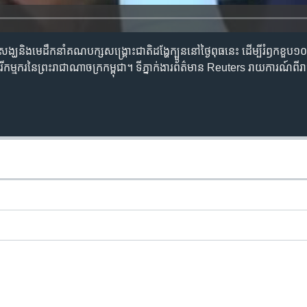
រះសង្ឃ​និង​មេដឹកនាំ​គណបក្ស​សង្គ្រោះជាតិ​ដង្ហែ​ក្បួន​នៅ​ថ្ងៃ​ពុធ​នេះ ដើម្បីរំឭក​ខួ
រី​កម្មករ​នៃព្រះរាជាណាចក្រ​កម្ពុជា។​ ទីភ្នាក់ងារ​ព័ត៌មាន​ Reuters រាយ​ការណ៍​ពី