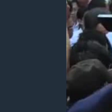
រចនា
សម្ព័ន្ធ​
រំលង​
និង​
ចូល​
ទៅ​
កាន់​
ទំព័រ​
ស្វែង​
រក