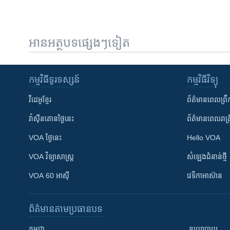
អានអត្ថបទផ្សេងៗទៀត
កម្មវិធី​ទូរទស្សន៍
កម្មវិធី​វិទ្យុ
វីដេអូ​ខ្មែរ
ព័ត៌មាន​ពេល​ព្រឹ
វ៉ាស៊ីនតោន​ថ្ងៃ​នេះ
ព័ត៌មាន​​ពេល​រាត្រ
VOA ថ្ងៃនេះ
Hello VOA
VOA ​វិទ្យាសាស្ត្រ
សំឡេង​ជំនាន់​ថ្មី
VOA 60 អាស៊ី
វេទិកា​អាស៊ាន
ព័ត៌មាន​តាមប្រធានបទ​
កម្ពុជា
នយោបាយ