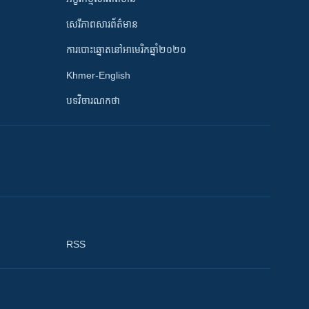
សេរីភាពសារព័ត៌មាន
ការបោះឆ្នោតនៅអាមេរិកឆ្នាំ២០២០
Khmer-English
បទវិចារណកថា
RSS