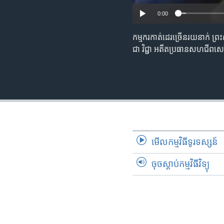
0:00
កម្មករ​កាត់ដេរ​ច្រើន​រយ​នាក់ ​ព្
ជា វិជ្ជា​ អតីត​ប្រធាន​សហជីព​សេ
មើល​កម្មវិធី​ទូរទស្សន៍
ចុចស្តាប់កម្មវិធីវិទ្យុ