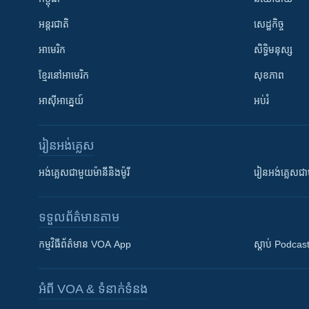
អន្តរជាតិ
សេដ្ឋកិច្ច
អាមេរិក
សិទ្ធិមនុស្ស
ខ្មែរ​នៅអាមេរិក
សុខភាព
អាស៊ីអាគ្នេយ៍
អប់រំ
រៀន​​អង់គ្លេស
អង់គ្លេស​ជាមួយ​ម៉ានី​និង​ម៉ូរី
រៀន​​​​​​អង់គ្លេ
ទទួល​ព័ត៌មាន​តាម
កម្មវិធី​ព័ត៌មាន VOA App
ស្តាប់ Podcas
អំពី​ VOA & ទំនាក់ទំនង