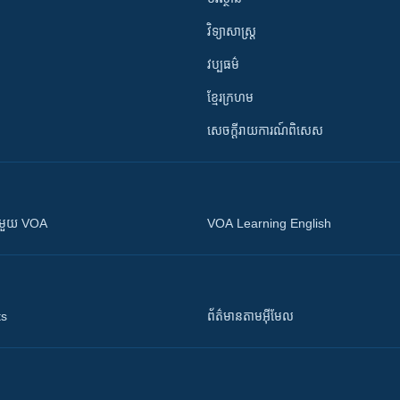
វិទ្យាសាស្រ្ត
វប្បធម៌
ខ្មែរក្រហម
សេចក្តីរាយការណ៍ពិសេស
ស​​ជាមួយ VOA
VOA Learning English
ts
ព័ត៌មាន​តាម​អ៊ីមែល