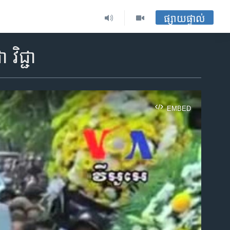
ផ្សាយផ្ទាល់
 វិជ្ជា
EMBED