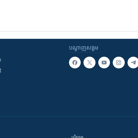
បណ្តាញ​សង្គម
ក
ី
បរិស្ថាន