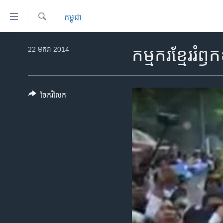
ភ្ជាប់​
កម្ពុជា
ទៅ​
គេហទំព័រ​
ស្វែង​
កម្ពុជា
រក
22 មករា 2014
កម្មករ​ខ្មែរ​រំ
ទាក់ទង
អន្តរជាតិ
រំលង​
និង​
អាមេរិក
ចូល​
ចែករំលែក
ចិន
ទៅ​​
ទំព័រ​
ហេឡូវីអូអេ
ព័ត៌មាន​​
កម្ពុជាច្នៃប្រតិដ្ឋ
តែ​
ម្តង
ព្រឹត្តិការណ៍ព័ត៌មាន
រំលង​
ទូរទស្សន៍ / វីដេអូ​
និង​
ចូល​
វិទ្យុ / ផតខាសថ៍
ទៅ​
កម្មវិធីទាំងអស់
ទំព័រ​