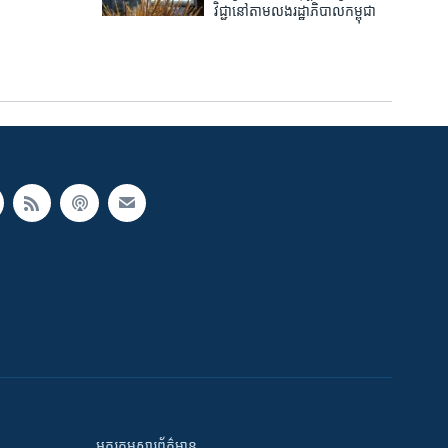
វិជ្ជា​នៅ​តាម​លង​រដ្ឋាភិបាល​កម្ពុជា
អក្ខរកម្មសារព័ត៌មាន