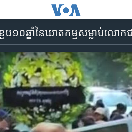
ឭកខួប​១០ឆ្នាំ​នៃ​ឃាតកម្ម​សម្លាប់លោក​ជា