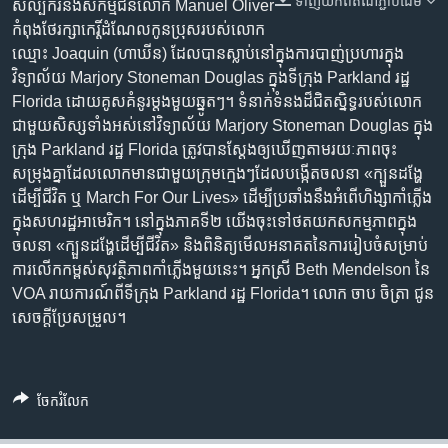
ទាញ​យក​ពី​តំណភ្ជាប់​ដើម
រចនា
សិល្បករ​និង​សកម្មជន​លោក Manuel Oliver
សម្ព័ន្ធ​
កំពុង​ថែ​រក្សា​កេរ្តិ៍​ដំណែល​កូន​ប្រុស​របស់​លោក​
Khmer English
រំលង​
ឈ្មោះ Joaquin (ហា​ឃីន) ដែល​បាន​ស្លាប់​នៅ​ក្នុង​ការ​បាញ់​ប្រហារ​ក្នុង​
និង​
វិទ្យាល័យ Marjory Stoneman Douglas ក្នុង​ទីក្រុង Parkland រដ្ឋ
បណ្តាញ​សង្គម
ចូល​
Florida ដោយ​គូស​គំនូរ​ម្តង​មួយ​ឆ្នូតៗ។ ទំនាក់​ទំនង​ដ៏​ជិត​ស្និទ្ធ​របស់​លោក​
ទៅ​
ជាមួយ​សិស្ស​ទាំងអស់​នៅ​វិទ្យាល័យ Marjory Stoneman Douglas ក្នុង​
កាន់​
ក្រុង Parkland រដ្ឋ Florida ត្រូវ​បាន​ស្តែង​ឲ្យ​ឃើញ​តាម​រយៈ​ភាព​ចុះ​
ទំព័រ​
សម្រុង​គ្នា​ដែល​លោក​មាន​ជាមួយ​ក្រុម​ក្មេងៗ​ដែល​បង្កើត​​ចលនា​ «ក្បួន​ដង្ហែ​
ភាសា
ស្វែង​
ដើម្បី​ជីវិត ឬ March For Our Lives‍» ដើម្បី​ប្រឆាំង​នឹង​អំពើ​ហិង្សា​កាំភ្លើង​
រក
ក្នុង​សហរដ្ឋ​អាមេរិក។ នៅ​ក្នុង​ភាគ​ទី​២ យើង​​ចុះ​ទៅ​ថត​យក​សកម្មភាព​ក្នុង​
ចលនា​ «ក្បួន​ដង្ហែ​ដើម្បី​ជីវិត‍» និង​ពិនិត្យ​មើល​អនាគត​នៃ​ការ​រៀប​ចំ​សម្រាប់​
ការ​លើក​កម្ពស់​សុវត្ថិភាព​កាំភ្លើង​មួយ​នេះ។ អ្នកស្រី Beth Mendelson នៃ
VOA រាយការណ៍​ពី​ទី​ក្រុង Parkland រដ្ឋ Florida។ លោក ចាប ចិត្រា ជូន​
សេចក្តី​ប្រែ​សម្រួល។
ចែករំលែក