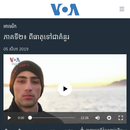
ភ្ជាប់​
ទៅ​
គេហទំព័រ​
អាមេរិក​
កម្ពុជា
ទាក់ទង
ភាគ​ទី​២៖ ពីធាតុទៅជាគំនូរ
រំលង​
អន្តរជាតិ
និង​
05 សីហា 2019
អាមេរិក
ចូល​
ទៅ​​
ចិន
ទំព័រ​
ហេឡូវីអូអេ
ព័ត៌មាន​​
តែ​
កម្ពុជាច្នៃប្រតិដ្ឋ
ម្តង
No media source currently available
ព្រឹត្តិការណ៍ព័ត៌មាន
រំលង​
និង​
ទូរទស្សន៍ / វីដេអូ​
ចូល​
វិទ្យុ / ផតខាសថ៍
ទៅ​
0:00
12:26
ទំព័រ​
កម្មវិធីទាំងអស់