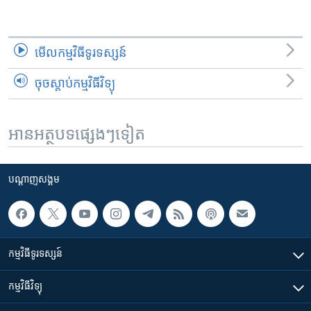
មើល​កម្មវិធី​ទូរទស្សន៍
ចុចស្តាប់កម្មវិធីវិទ្យុ
អានអត្ថបទផ្សេងៗទៀត
បណ្តាញ​សង្គម
កម្មវិធី​ទូរទស្សន៍
កម្មវិធី​វិទ្យុ