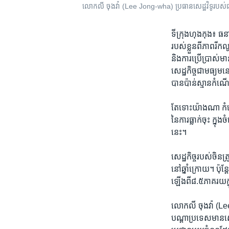
លោក​លី​ ចុងវ៉ា​ (Lee​ Jong-wha)​ ប្រធាន​សេដ្ឋវិទូ​របស់​
ទី​ក្រុង​ហុង​កុង៖​
របស់ខ្លួន​ពី​ភាព​រីក​
និង​ការ​ប្រើ​ប្រាស់​ម
សេដ្ឋកិច្ច​ជា​មធ្យម​
បាន​ប៉ាន់​ស្មាន​កំ
តែ​ទោះ​យ៉ាង​ណា​ កំណើន
នៃ​ការ​ធ្លាក់​ចុះ​ 
នេះ។
សេដ្ឋកិច្ច​របស់​ចិនត
នៅ​ឆ្នាំ​ក្រោយ។​ ប៉ុ
ឡើង​ពី​៨​.​៥​ភាគ​រយ​ក្ន
លោក​លី​ ចុងវ៉ា​ (Le
បណ្តា​ប្រទេស​មាន​សេដ