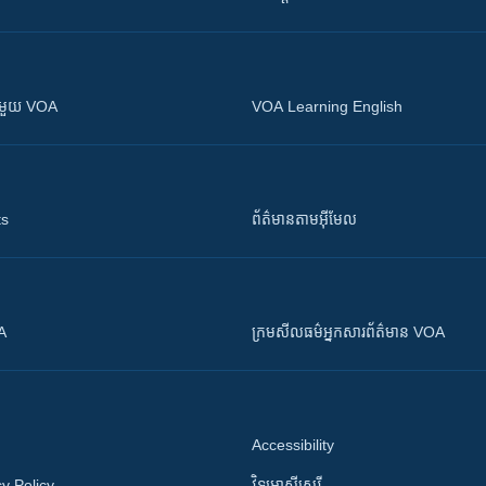
ស​​ជាមួយ VOA
VOA Learning English
ts
ព័ត៌មាន​តាម​អ៊ីមែល
OA
ក្រម​​​សីលធម៌​​​អ្នក​​​សារព័ត៌មាន VOA
Accessibility
y Policy
វិទ្យុ​អាស៊ី​សេរី