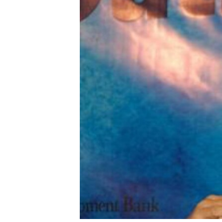
រចនា
សម្ព័ន្ធ​
រំលង​
និង​
ចូល​
ទៅ​
កាន់​
ទំព័រ​
ស្វែង​
រក