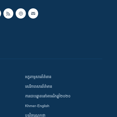
អក្ខរកម្មសារព័ត៌មាន
សេរីភាពសារព័ត៌មាន
ការបោះឆ្នោតនៅអាមេរិកឆ្នាំ២០២០
Khmer-English
បទវិចារណកថា