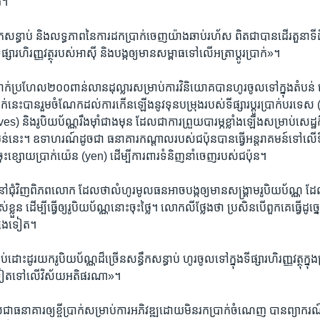
រ។
ឹក​សន្ធាប់​ និង​លទ្ធភាព​នៃ​ការ​ដក​ប្រាក់ចេញ​យ៉ាង​ឆាប់​រហ័ស​ ពិត​ជា​បាន​ដើរ​តួ​ន
់​ទីផ្សារ​ហិរញ្ញវត្ថុ​របស់​អាស៊ី ​និង​បង្ក​ឲ្យ​មាន​សម្ពាធទៅ​លើអត្រាប្តូរ​ប្រាក់»។
ក​ប្រាក់​ប្រហែល២០០​ពាន់​លាន​ដុល្លារ​សម្រាប់​ការ​វិនិយោគបាន​ហូរ​ចូល​ទៅក្នុងតំបន់​ 
រាក់​នេះបាន​រួម​ចំណែក​ដល់​ការ​កើន​ឡើងនូវទុនបម្រុង​របស់ទីផ្សារ​ប្តូរ​ប្រាក់បរទេស​
 និង​រូបិយប័ណ្ណរឹង​ម៉ាំជាង​មុន​ ដែល​ជា​ការ​ព្រួយ​បារម្ភ​ខ្លាំង​ឡើង​សម្រាប់​សេដ្ឋ
​នេះ។​ ឧទាហរណ៍​ដូច​ជា​ ធនាគារ​កណ្តាល​របស់​ជប៉ុន​បាន​ធ្វើ​អន្តរាគមន៍ទៅ​លើ​ទីផ្សារ
យ​ចុះ​ខ្សោយប្រាក់​យ៉េន​ (yen)​ ដើម្បី​ការ​ពារទំនិញ​នាំ​ចេញ​របស់​ជប៉ុន។
ភ​នៅ​ជុំវិញ​ពិភពលោក​ ដែល​ថា​លំហូរមូល​ធន​អាច​បង្កឲ្យ​មាន​សង្រ្គាមរូបិយប័ណ្ណ​
​ខ្លួន​ ដើម្បី​ធ្វើ​ឲ្យ​រូបិយប័ណ្ណនោះចុះថ្លៃ។​ លោក​លីថ្លែង​ថា​ ប្រសិន​បើ​ពួក​គេ​ធ្វើដូច
្សេង​ទៀត។
់ដោះ​ដូរ​យក​រូបិយប័ណ្ណ​ដ៏​ច្រើន​សន្ធឹក​សន្ធាប់​ ហូរ​ចូល​ទៅ​ក្នុង​ទីផ្សារហិរញ្ញវត្ថុក្នុង
​ទៀតទៅ​លើ​វិស័យ​អតិផរណា»។
​ធនាគារ​ឲ្យ​ខ្ចី​ប្រាក់សម្រាប់ការ​អភិវឌ្ឍដោយ​មិន​រក​ប្រាក់​ចំណេញ​ បាន​ព្យាករ