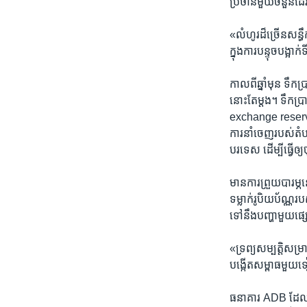
ប្រថាន​មួយ​ចំនួន​ដែ
«លំហូរ​ដ៏​ច្រើន​សន្ធ
ក្នុង​ការ​បន្ទុច​បង្អាក
កាល​ពី​ឆ្នាំ​មុន​ ទឹ
នោះ​តែ​ម្តង។​ ទឹក​ប្
exchange​ reserves)​
ការ​នាំ​ចេញរបស់តំបន់
បរទេស​ ដើម្បី​ធ្វើ​ឲ្
មាន​ការ​ព្រួយ​បារម្
ទម្លាក់រូបិយប័ណ្ណ​របស់
ទៅ​នឹង​បញ្ហា​មួយផ
«ទ្រព្យ​សម្បត្តិសម្រាប
បង្កើតសម្ពាធ​មួយ
ធនាគារ​ ADB​ ដែល​ជា