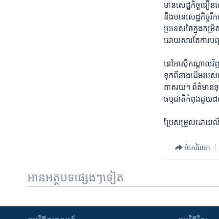
មាន​សេដ្ឋកិច្ច​ជឿន​ល
នឹង​មាន​សេដ្ឋ​កិច្ចរីក
ប្រទេស​ថៃក្នុង​កម្រិត
ដោយ​សារ​តែ​ការបញ្ជ
នៅ​អាស៊ី​កណ្តាល​វិញ​
ទុក​ពី​ខាង​ដើមរបស់ធ
ភាគរយ។​ ព័ត៌មានចុង​ក
ធម្មជាតិកំពុង​ជួយដល់
ប្រែ​សម្រួល​ដោយ​ល
ចែករំលែក
អានអត្ថបទផ្សេងៗទៀត