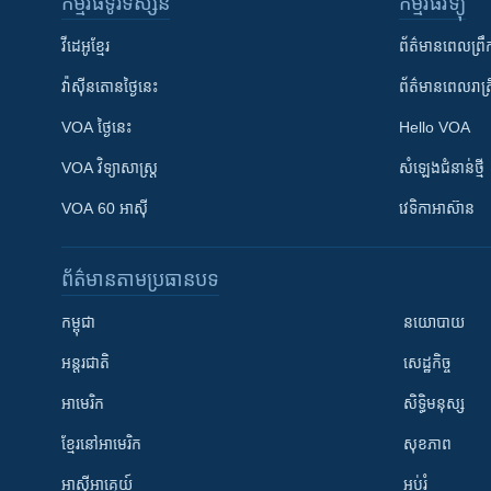
កម្មវិធី​ទូរទស្សន៍
កម្មវិធី​វិទ្យុ
វីដេអូ​ខ្មែរ
ព័ត៌មាន​ពេល​ព្រឹ
វ៉ាស៊ីនតោន​ថ្ងៃ​នេះ
ព័ត៌មាន​​ពេល​រាត្រ
VOA ថ្ងៃនេះ
Hello VOA
VOA ​វិទ្យាសាស្ត្រ
សំឡេង​ជំនាន់​ថ្មី
VOA 60 អាស៊ី
វេទិកា​អាស៊ាន
ព័ត៌មាន​តាមប្រធានបទ​
កម្ពុជា
នយោបាយ
អន្តរជាតិ
សេដ្ឋកិច្ច
អាមេរិក
សិទ្ធិមនុស្ស
ខ្មែរ​នៅអាមេរិក
សុខភាព
អាស៊ីអាគ្នេយ៍
អប់រំ