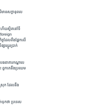
ាទីដ៏មាន​សក្តានុពល
ហើយ​ស្ថិត​នៅ​ទី​
 (foreign​
កិច្ចដែល​ពឹង​ផ្អែកលើ​
​ប្តូរ​ប្រាក់​
 ដែល​ធនាគារ​កណ្តាល
្នេះ​ ពួក​គេ​នឹង​ប្រឈម
​ស្រុក​ ដែល​នឹង​
ណ៍ទុក​ថា ប្រទេស​