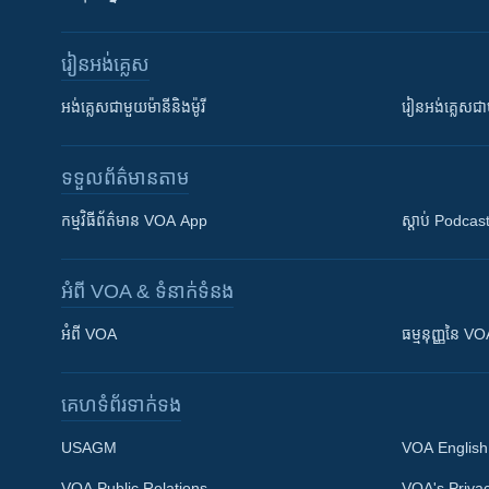
រៀន​​អង់គ្លេស
អង់គ្លេស​ជាមួយ​ម៉ានី​និង​ម៉ូរី
រៀន​​​​​​អង់គ្លេ
ទទួល​ព័ត៌មាន​តាម
កម្មវិធី​ព័ត៌មាន VOA App
ស្តាប់ Podcas
អំពី​ VOA & ទំនាក់ទំនង
អំពី​ VOA
ធម្មនុញ្ញ​នៃ V
គេហទំព័រ​​ទាក់ទង
USAGM
VOA English
VOA Public Relations
VOA's Privac