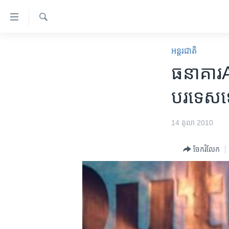
ភ្ជាប់​
ទៅ​
គេហទំព័រ​
ស្វែង​
កម្ពុជា
រក
អន្តរជាតិ
ទាក់ទង
អន្តរជាតិ
ធនាគារ​AD
រំលង​
និង​
អាមេរិក
បរទេស​ទៅ
ចូល​
ចិន
ទៅ​​
ទំព័រ​
ហេឡូវីអូអេ
14 តុលា 2010
ព័ត៌មាន​​
កម្ពុជាច្នៃប្រតិដ្ឋ
តែ​
ចែករំលែក
ម្តង
ព្រឹត្តិការណ៍ព័ត៌មាន
រំលង​
ទូរទស្សន៍ / វីដេអូ​
និង​
ចូល​
វិទ្យុ / ផតខាសថ៍
ទៅ​
កម្មវិធីទាំងអស់
ទំព័រ​