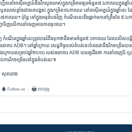
ឿននៅ​អាស៊ី​អគ្នេយ៍នឹង​រីក​លូត​លាស់​ក្នុង​កម្រិត​មធ្យមចំនួន​៧.៤​ភាគ​រយ​ក្នុង​ឆ្នាំ​ន
​លូត​លាស់​ខ្លាំង​ជាង​គេ​បង្អស់​ ក្នុង​កម្រិត​១៤​ភាគរយ​ នៅ​អាស៊ី​អគ្នេយ៍​ក្នុង​ឆ្នាំ​នេះ​ ដ
​៧​ភាគ​រយ។​ ប៉ុន្តែ​ នៅ​ក្នុង​អនុ​តំបន់​វិញ​ កំណើននេះ​នឹង​ធ្លាក់​មក​នៅ​ត្រឹម​តែ​ ៥.៤​
ា​ទិញ​លើ​ការ​នាំ​ចេញ​មាន​ភាព​ចុះ​ថយ។
 កំណើន​ក្នុង​ឆ្នាំ​នេះត្រូវ​បានរំពឹង​ទុក​ថា​នឹង​មាន​ចំនួន​៥.១​ភាគ​រយ​ ដែល​លើសបន្តិ
នាគារ​ ADB។​ នៅ​ឆ្នាំ​ក្រោយ​ សេដ្ឋកិច្ចរបស់​តំបន់​នេះ​ទំនង​ជា​នឹង​រីក​ចម្រើនប
្រោយ​សម្រាប់​ឆ្នាំ​២០១០ របស់​ធនាគារ​ ADB​ បាន​ឲ្យ​ដឹង​ថា​ ការ​នាំ​ចេញ​រ៉ែ​ ប្រេង
​ការ​រីក​ចម្រើននៅ​ក្នុង​តំបន់​នេះ៕
ី​ សុខ​ឃាង
Follow us
បោះពុម្ព