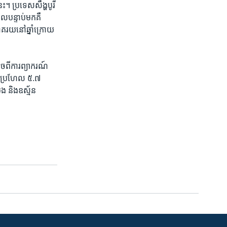
េះ។​ ប្រទេសសឹង្ហ​បូរី
ែល​បន្ទាប់​មក​គឺ​
ភាគ​រយ​នៅ​ឆ្នាំក្រោយ​
ច​ពី​ការ​ព្យាករណ៍​
ាន​ប្រហែល​ ៥.៧​
​ និង​ឧស្ម័ន​