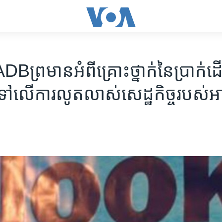
B​ព្រមាន​អំពី​គ្រោះ​ថ្នាក់​នៃ​ប្រាក់​ដើ
​លើ​ការ​លូត​លាស់​សេដ្ឋកិច្ច​របស់​អា