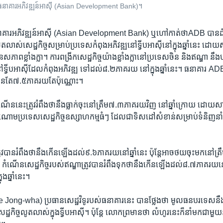
​ធនាគារ​​អភិវឌ្ឍន៍​​អាស៊ី​ (Asian​ Development​ Bank)​។
 ធនាគារ​អភិវឌ្ឍន៍​អាស៊ី​ (Asian​ Development​ Bank)​ ឬ​ហៅ​កាត់​ថា​ADB​ បាន​
លូត​លាស់​សេដ្ឋកិច្ចសម្រាប់​ប្រទេសកំពុង​អភិវឌ្ឍនៅទ្វីប​អាស៊ី​នៅ​ក្នុង​ឆ្នាំ​នេះ​ ដោយ
ាន​សភាព​ខ្លាំង​ក្លា។​ ការ​ពង្រីកសេដ្ឋកិច្ច​យ៉ាង​ខ្លាំង​ក្លានៅ​ប្រទេស​ចិន​ និង​ឥណ្ឌា​ ន
នៅ​ទី្វប​អាស៊ី​ដែល​កំពុង​អភិវឌ្ឍ​ ទៅ​ដល់​៨.២​ភាគ​រយ ​នៅក្នុង​ឆ្នាំ​នេះ។​ ធនាគារ A
ណើន​តែ៧.៥​ភាគ​រយ​តែ​ប៉ុណ្ណោះ។
​នេះ​ត្រូវ​រំពឹង​ថា​នឹង​ធ្លាក់​ចុះ​នៅ​ត្រឹម​៧.៣​ភាគ​រយ​វិញ​ នៅ​ឆ្នាំ​ក្រោយ​ ដោយ​សារ​
ក្នុង​ចំណោមប្រទេសសេដ្ឋកិច្ច​ឧស្សាហកម្ម​ធំៗ​ ដែល​ជា​ទិសដៅ​សំខាន់សម្រាប់​ទំនិញ​នាំ
្រូវ​បាន​រំពឹង​ថា​នឹង​កើន​ឡើង​ដល់៩.៦​ភាគ​រយ​នៅ​ឆ្នាំ​នេះ​ ប៉ុន្តែអាច​ថយ​ចុះមកនៅ​ត្រ
ន្តែ​ កំណើន​សេដ្ឋកិច្ច​របស់​ឥណ្ឌាត្រូវបាន​រំពឹងទុកថា​នឹង​កើន​ឡើង​ដល់​៨.៧​ភាគ​រយ​ន
ុង​ឆ្នាំ​នេះ។
e​ Jong-wha)​ ប្រធាន​សេដ្ឋវិទូ​របស់​ធនាគារ​នេះ​ បាន​ថ្លែង​ថា​ មូលធន​បរទេសនឹង​ប
្ឋកិច្ច​លូត​លាស់ក្នុងទី្វប​អាស៊ី។​ ប៉ុន្តែ​ លោក​ព្រមានថា​ លំហូរ​នេះក៏​នាំ​មក​ជា​មួយ