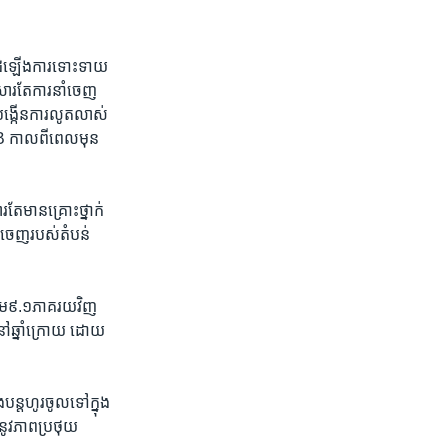
ដំឡើង​ការ​ទោះ​ទាយ​
​សារ​តែការ​នាំ​ចេញ​
ឹង​បង្កើនការ​លូត​លាស់
DB​ កាល​ពី​ពេល​មុន​
តែ​មាន​គ្រោះ​ថ្នាក់​
​ចេញ​របស់​តំបន់​
ឹម​៩.១​ភាគ​រយ​វិញ​
ៅ​ឆ្នាំ​ក្រោយ​ ដោយ​
ន្ត​ហូរ​ចូល​ទៅ​ក្នុង
​នូវភាព​ប្រថុយ​