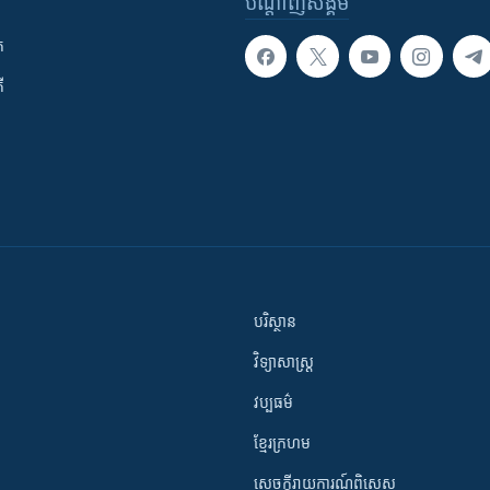
បណ្តាញ​សង្គម
ក
ី
បរិស្ថាន
វិទ្យាសាស្រ្ត
វប្បធម៌
ខ្មែរក្រហម
សេចក្តីរាយការណ៍ពិសេស