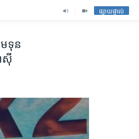
ផ្សាយផ្ទាល់
ម​ទុន​
ស៊ី​