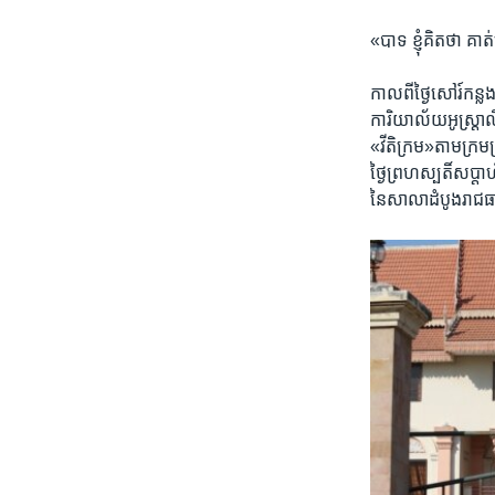
«បាទ​ ខ្ញុំ​គិត​ថា​ គ
កាល​ពី​ថ្ងៃ​សៅរ៍​កន
ការិយាល័យ​អូស្ត្រាល
«វីតិក្រម»​តាម​ក្រម​
ថ្ងៃ​ព្រហស្បតិ៍​សប្ដ
នៃ​សាលា​ដំបូង​រាជធានី