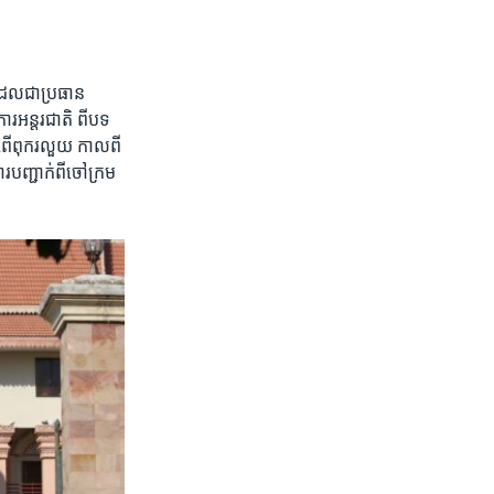
ដែល​ជា​ប្រធាន​
រ​អន្តរជាតិ ពី​បទ​
អំពើ​ពុករលួយ​ កាល​ពី​
រ​បញ្ជាក់​ពី​ចៅក្រម​