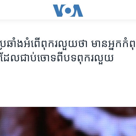
្រឆាំង​អំពើ​ពុក​រលួយថា មាន​អ្នក​កំពុ
្រី​ដែល​ជាប់​ចោទ​ពី​បទ​ពុករលួយ