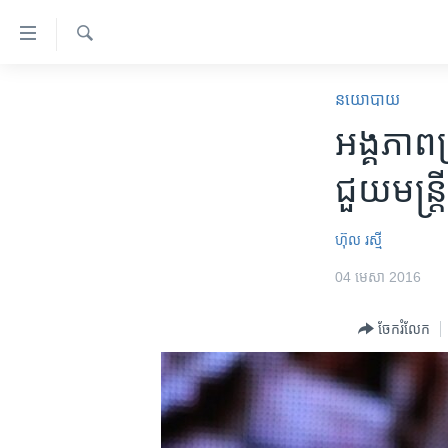
ភ្ជាប់​
ទៅ​
គេហទំព័រ​
ស្វែង​
កម្ពុជា
រក
នយោបាយ
ទាក់ទង
អន្តរជាតិ
អង្គភាព​ប
រំលង​
និង​
អាមេរិក
ជួយ​មន្ត
ចូល​
ចិន
ទៅ​​
ទំព័រ​
ហេឡូវីអូអេ
ហ៊ុល រស្មី
ព័ត៌មាន​​
កម្ពុជាច្នៃប្រតិដ្ឋ
04 មេសា 2016
តែ​
ម្តង
ព្រឹត្តិការណ៍ព័ត៌មាន
ចែករំលែក
រំលង​
ទូរទស្សន៍ / វីដេអូ​
និង​
ចូល​
វិទ្យុ / ផតខាសថ៍
ទៅ​
កម្មវិធីទាំងអស់
ទំព័រ​