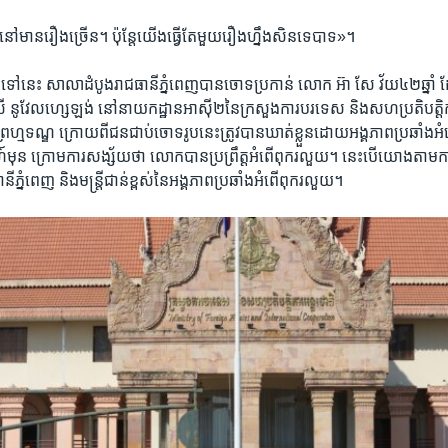
ាត់​នៅ​មាន​រឿង​ច្រើន។ ប៉ុន្តែ​យើង​ធ្វើ​តែ​មួយ​រឿង​ហ្នឹង​សិន​ទេ​បាទ»។
្លង​ទៅ​នេះ សាលាដំបូង​រាជធានី​ភ្នំពេញ​បាន​ចោទ​ប្រកាន់​ លោក ​អ៊ា សែ​ វ័យ​៤២​ឆ្នាំ 
ី​ នូវែលហ្សេឡង់​ នៅ​នាយកដ្ឋាន​អាស៊ី២​នៃ​ក្រសួង​ការបរទេស​ និង​សហ​ប្រតិបត្តិកា
ព្រហ្មទណ្ឌ​ ក្រោយ​ពី​ជន​ជាប់ចោទ​រូប​នេះ​ត្រូវ​បាន​ឃាត់​ខ្លួន​ដោយ​អង្គភាព​ប្រឆាំង​
ាហ៍​មុន​ ក្រោម​ការ​សង្ស័យ​ថា​ លោក​បាន​ប្រព្រឹត្ត​អំពើ​ពុករលួយ។​ នេះ​បើ​យោង​តាម​កា
​ភ្នំពេញ​ និង​មន្ត្រី​ជាន់​ខ្ពស់​នៃ​អង្គភាព​ប្រឆាំង​អំពើ​ពុករលួយ។