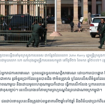
្រូវបានបន្តឹងនៅមុខក្រសួងការបរទេស ជាកន្លែងដែលលោក John Kerry រដ្ឋមន្រ្តីក្រសួង
បជាមួយលោក ហោ ណាំហុងរដ្ឋមន្រ្តីការបរទេសកម្ពុជា នៅថ្ងៃទី២៦ ខែមករា ឆ្នាំ២០១៦។ 
ពើ​របស់​អ្នក​រាជការ​សាធារណៈ​ ឬ​ពលរដ្ឋ​ទទួល​អាណត្តិ​សាធារណៈ​ដោយ​ការ​បោះឆ្នោត
 ជា​អាករ​ នូវ​ចំនួន​ប្រាក់​ដែល​ខ្លួន​បាន​ដឹង​ ថា​មិន​ត្រូវ​បង់​ ឬ​ដែល​លើស​ពី​ចំនួន​ដែល​
​ភាព​ណា​មួយ​ និង​ដោយ​មូល​ហេតុ​ណា​មួយ​ក៏ដោយ​ ធ្វើ​ការ​លើក​លែង​ ឬ​ការ​លោះលា​ច
ង​ថា​ខុស​ច្បាប់។​ នេះ​បើ​យោង​ទៅតាម​ក្រម​ព្រហ្មទណ្ឌ​នៃ​ព្រះរាជា​ណាចក្រកម្ពុជា។
​ជាប់​ចោទ​រូប​នេះ​នឹង​ត្រូវ​ជាប់​ពន្ធនាគារ​ពី​២ឆ្នាំ​ទៅ​៥ឆ្នាំ​ និង​ពិន័យ​ជា​ប្រាក់