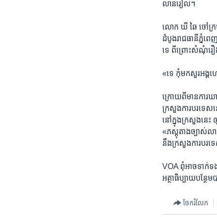
លាន​រៀល។
លោក ឃី ឆៃ​ ចៅក្រម​
ដំបូង​រាជធានី​ភ្នំពេ
ទេ​ ពីព្រោះ​សំណុំរឿ
«ទេ​ កុំ​មក​សួរ​អង្គហេ
ក្រោយ​ពី​មាន​ការ​ឃាត់​
ក្រសួង​ការបរទេស​នោះ
នៅ​ក្នុង​ក្រសួង​នេះ​
«ភស្តុតាង​ច្បាស់លាស់
នឹង​ក្រសួង​ការ​បរទ
VOA ​ពុំ​អាច​ទាក់​ទង​
អត្ថាធិប្បាយ​បន្ថែម​ប
ចែករំលែក