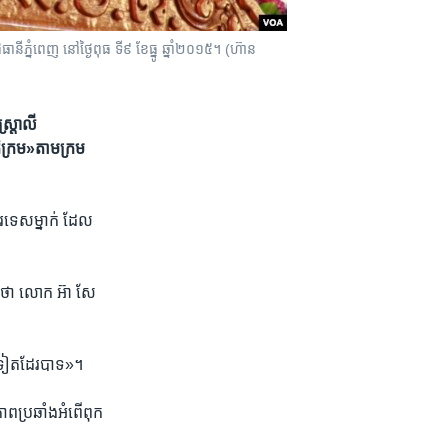
ំពេញ​ នៅ​ថ្ងៃ​ពុធ​ ទី​៩​ ខែធ្នូ​ ឆ្នាំ​២០១៥​​។ (ហ៊ាន
ត្រាលី​
ក្រម»​តាម​ក្រម​
របរទេស​ម្នាក់ ដែល​
​ថា​ លោក ​អ៊ា សែ​
ន្ត​ទៀត​ដែរ​បាទ»។
ព​ប្រឆាំង​អំពើ​ពុក