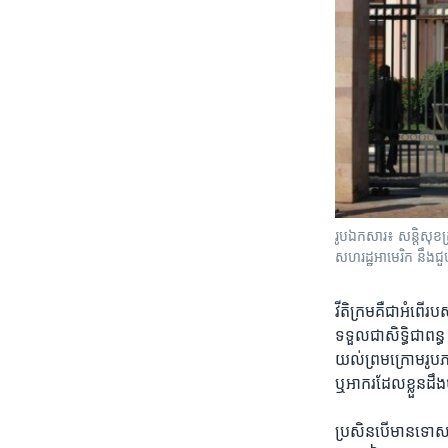
រូបឯកសារ៖ សន្តិសុខត
សហរដ្ឋអាមេរិក នឹងជួ
វីតិ​ក្រម​គឺ​ជា​អំ
ទទួលជា​សិទ្ធិ​ជា​ពន្ធ​
យល់​ព្រម​ក្រោម​រូប
ឬ​អាករ​ដែល​ខ្លួន​ដឹ
ប្រសិនបើ​មាន​ទោស​ ជន