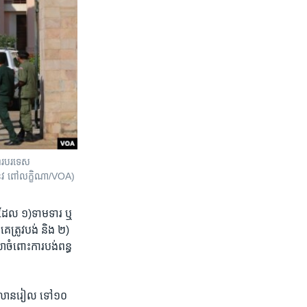
ការបរទេស
(នូវ ពៅលក្ខិណា/VOA)
 ដែល ១)ទាម​ទារ​ ឬ​
គេ​ត្រូវ​បង់ និង ២)​
ំពោះ​ការ​បង់​ពន្ធ​
​ពី​៤លាន​រៀល ទៅ​១០​