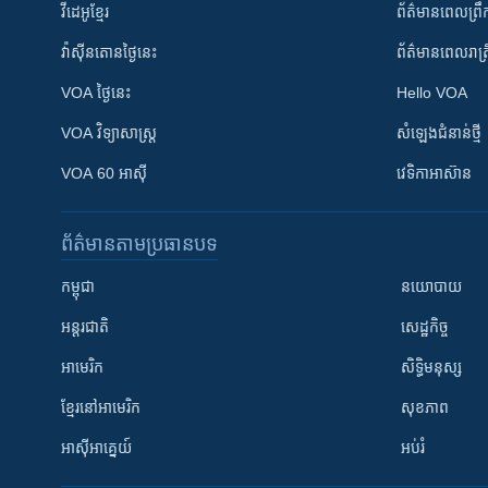
វីដេអូ​ខ្មែរ
ព័ត៌មាន​ពេល​ព្រឹ
វ៉ាស៊ីនតោន​ថ្ងៃ​នេះ
ព័ត៌មាន​​ពេល​រាត្រ
VOA ថ្ងៃនេះ
Hello VOA
VOA ​វិទ្យាសាស្ត្រ
សំឡេង​ជំនាន់​ថ្មី
VOA 60 អាស៊ី
វេទិកា​អាស៊ាន
ព័ត៌មាន​តាមប្រធានបទ​
កម្ពុជា
នយោបាយ
អន្តរជាតិ
សេដ្ឋកិច្ច
អាមេរិក
សិទ្ធិមនុស្ស
ខ្មែរ​នៅអាមេរិក
សុខភាព
អាស៊ីអាគ្នេយ៍
អប់រំ