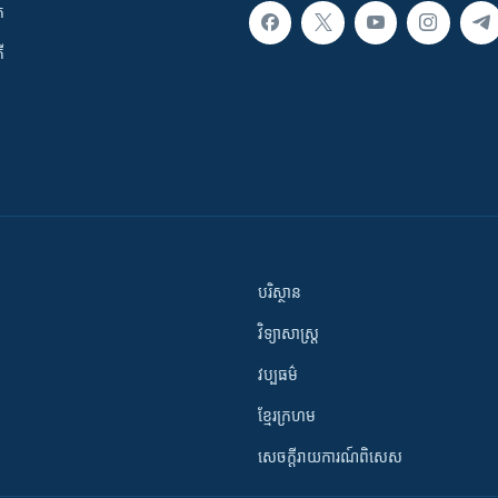
ក
ី
បរិស្ថាន
វិទ្យាសាស្រ្ត
វប្បធម៌
ខ្មែរក្រហម
សេចក្តីរាយការណ៍ពិសេស