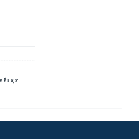
លោក កឹម សុខា