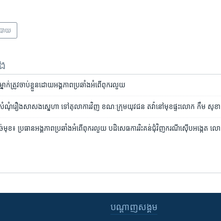
បាយ
ទង
ម្នាក់​ត្រូវ​ចាប់​ខ្លួន​ដោយ​អង្គភាព​ប្រឆាំង​អំពើ​ពុករលួយ
ន​សំណុំរឿង​សាសង​ស្នេហា ទៅ​តុលាការ​វិញ ខណៈ​ក្រុម​យុវជន តវ៉ា​នៅ​មុខ​ផ្ទះ​លោក កឹម សុខា
មុខ៖ ប្រធាន​អង្គភាព​ប្រឆាំង​អំពើ​ពុករលួយ បដិសេធ​ការ​រិះគន់​ជុំវិញ​ករណី​ស៊ើបអង្កេត 
បណ្តាញ​សង្គម