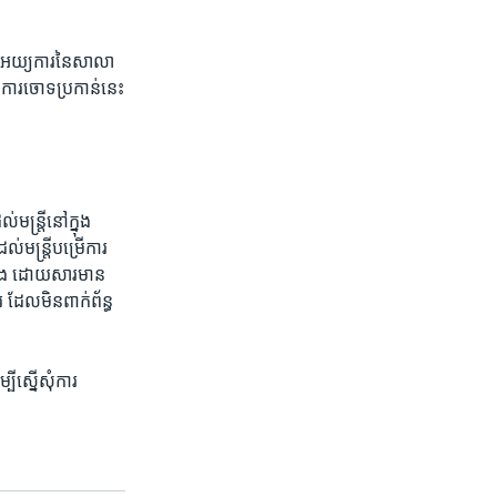
ង​អយ្យការ​នៃ​សាលា
ី​ការ​ចោទប្រកាន់​នេះ​
មន្ត្រី​នៅ​ក្នុង​
ន្ត្រី​បម្រើ​ការ​
​ឡើង ​ដោយ​សារ​មាន​
 ដែល​មិន​ពាក់ព័ន្ធ​
ី​ស្នើសុំ​ការ​