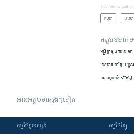
This item is part of
កម្ពុជា
នយោ
អត្ថបទ​ទាក់
មន្រ្តី​ក្រសួង​ការបរទេស​
ក្រសួង​មហាផ្ទៃ បញ្ជូ
បទសម្ភាសន៍ VOAផ្តាច់
អានអត្ថបទផ្សេងៗទៀត
កម្មវិធី​ទូរទស្សន៍
កម្មវិធី​វិទ្យុ