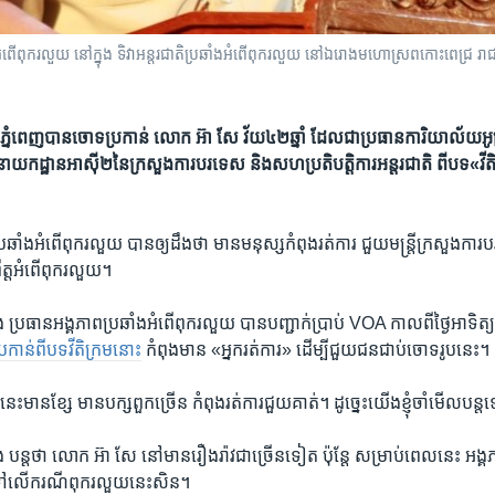
​រលួយ​ នៅក្នុង ទិវា​អន្តរជាតិ​ប្រឆាំង​អំពើ​ពុក​រលួយ នៅ​ឯ​រោង​​មហោស្រព​កោះពេជ្រ ​រាជធានី​ភ្ន
្នំពេញ​បាន​ចោទ​ប្រកាន់​ លោក ​អ៊ា សែ​ វ័យ​៤២​ឆ្នាំ ដែល​ជា​ប្រធាន​ការិយាល័យ​អូស្
យកដ្ឋាន​អាស៊ី២​នៃ​ក្រសួង​ការបរទេស​ និង​សហ​ប្រតិបត្តិការ​អន្តរជាតិ ពី​បទ​«វីតិ
រឆាំង​អំពើ​ពុករលួយ​ បាន​ឲ្យ​ដឹង​ថា​ មាន​មនុស្ស​កំពុង​រត់​ការ​ ជួយ​មន្ត្រី​ក្រសួង​កា
ឹត្ត​អំពើ​ពុករលួយ។
្រធាន​អង្គភាព​ប្រឆាំង​អំពើ​ពុករលួយ​ បាន​បញ្ជាក់​ប្រាប់​ VOA ​កាល​ពី​ថ្ងៃ​អាទិត្យ
្រកាន់​ពី​បទ​វីតិក្រម​នោះ
កំពុង​មាន «​អ្នក​រត់ការ» ដើម្បី​ជួយ​ជន​ជាប់ចោទ​រូប​នេះ។
់​នេះ​មាន​ខ្សែ​ មាន​បក្ស​ពួក​ច្រើន​ កំពុង​រត់​ការ​ជួយ​គាត់។ ដូច្នេះ​យើង​ខ្ញុំ​ចាំ​មើល​ប
ន្ត​ថា​ លោក ​អ៊ា សែ​ នៅ​មាន​រឿងរ៉ាវ​ជាច្រើន​ទៀត ប៉ុន្តែ សម្រាប់​ពេល​នេះ អង្គភា
​ទៅ​លើ​ករណី​ពុករលួយ​នេះ​សិន។