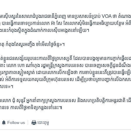
ស៊ើបសួរ​នៃ​សាលា​ដំបូង​រាជធានី​ភ្នំពេញ​ មាន​ប្រសាសន៍​ប្រាប់​ VOA ​ថា​ តំណា
ញ ​បាន​ធ្វើ​ការ​ចោទ​ប្រកាន់​លោក​ អ៊ា សែ​ តែ​លោកសុំ​មិន​ធ្វើ​ការ​អធិប្បាយ​បន្ថែម​ អំព
ង​នេះ​កំពុង​ស្ថិត​ក្នុង​ដំណាក់​កាល​ស៊ើប​អង្កេត​នៅ​ឡើយ។
តុ​ កំពុង​តែ​សួរ​អញ្ចឹង​ ចាំ​មើល​ថ្ងៃ​ច័ន្ទ»។
ខ្លួន​ជន​សង្ស័យ​រូប​នេះ​កាល​ពី​ថ្ងៃ​ព្រហស្បតិ៍ ដែល​បាន​បង្ក​ឲ្យ​មាន​ការ​ភ្ញាក់​ផ្អើល​ដល់​
 លោក​ ហោ​ ណាំហុង​ រដ្ឋមន្ត្រី​ក្រសួង​ការបរទេស​ បាន​ចេញ​សេចក្ដី​ជូន​ដំណឹង​ដល់​ម
 ឲ្យ​រក្សា​ភាព​ស្ងៀម​ស្ងាត់​ ដោយ​លោក​លើកឡើង​ថា ​ការ​ចាប់​ខ្លួន​នេះ​គឺ​ត្រូវ​បាន​ធ្វើ
​ អំពី​ការ​ទទួល​យក​លុយ​ពី​ក្រុមហ៊ុន​បរទេស​ ដើម្បី​ប្រថាប់​ត្រា​បញ្ជាក់​លើ​ឯកសារ​
េស​ទេ»។​
លោក​ ជុំ​ សុន្ទរី​ អ្នក​នាំពាក្យ​ក្រសួង​ការបរទេស​ និង​សហ​ប្រតិបត្តិការ​អន្តរជាតិ​ ដើម្ប
ាន​ទេ​ កាល​ពី​ថ្ងៃ​អាទិត្យ​កន្លង​ទៅ​នេះ៕
Follow us
បោះពុម្ព