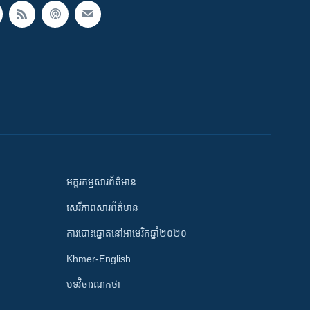
អក្ខរកម្មសារព័ត៌មាន
សេរីភាពសារព័ត៌មាន
ការបោះឆ្នោតនៅអាមេរិកឆ្នាំ២០២០
Khmer-English
បទវិចារណកថា