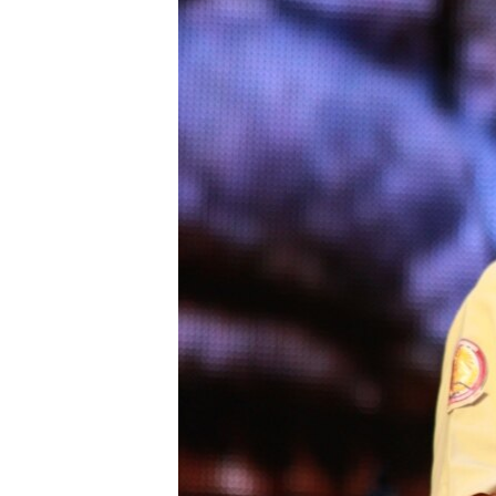
រចនា
សម្ព័ន្ធ​
រំលង​
និង​
ចូល​
ទៅ​
កាន់​
ទំព័រ​
ស្វែង​
រក