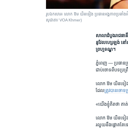
រូបឯកសារ៖​ លោក​ ឱម យិនទៀង​ ប្រធាន​អង្គភាព​ប្រឆាំង​អំពើ​ពុក
សុជាតា​/ VOA Khmer)
សាលាដំបូង​រាជធានី​ភ
នូវែលហ្សេឡង់​ នៅ​នា
ព្រហ្មទណ្ឌ។
ភ្នំពេញ —
ប្រធាន​ប្
ជាប់​ចោទ​ពី​បទប្រព្រ
លោក​ ឱម​ យិន​ទៀង​ ប
ដែល
​ត្រូវ​បាន​ចោទប
«យើង​ខ្ញុំ​គិត​ថា​ គាត
លោក​ ឱម​ យិន​ទៀង​ ប
រលួយ​នឹង​ផ្ដោត​តែ