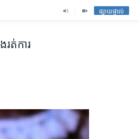
ផ្សាយផ្ទាល់
ង​រត់ការ​