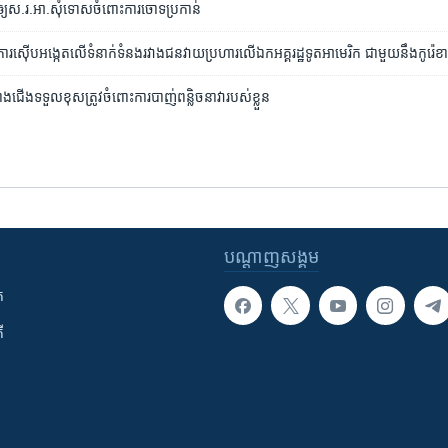
​ឲ្យ​ស.រ.អា.​សុំទោស​ចំពោះ​ការ​ចោទ​ប្រកាន់
្វើការ​ស៊ើបអង្កេត​លើ​​ទំនាក់ទំនង​រវាង​ជនវាយប្រហារ​លើឯក​អគ្គរដ្ឋទូត​អាមេរិក​ ជាមួយ​នឹង​កូរ៉េ
រ៉េ​ខាង​ជើង​ទទួល​ខុស​ត្រូវ​ចំពោះ​ការ​បាញ់​ពន្លិច​នាវា​របស់​ខ្លួន
បណ្តាញ​សង្គម
ក
ី