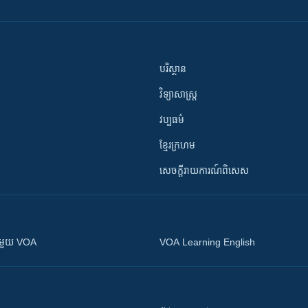
បរិស្ថាន
វិទ្យាសាស្រ្ត
វប្បធម៌
ខ្មែរក្រហម
សេចក្តីរាយការណ៍ពិសេស
ស​​ជាមួយ VOA
VOA Learning English