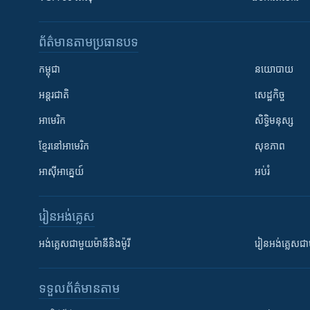
ព័ត៌មាន​តាមប្រធានបទ​
កម្ពុជា
នយោបាយ
អន្តរជាតិ
សេដ្ឋកិច្ច
អាមេរិក
សិទ្ធិមនុស្ស
ខ្មែរ​នៅអាមេរិក
សុខភាព
អាស៊ីអាគ្នេយ៍
អប់រំ
រៀន​​អង់គ្លេស
អង់គ្លេស​ជាមួយ​ម៉ានី​និង​ម៉ូរី
រៀន​​​​​​អង់គ្លេ
ទទួល​ព័ត៌មាន​តាម