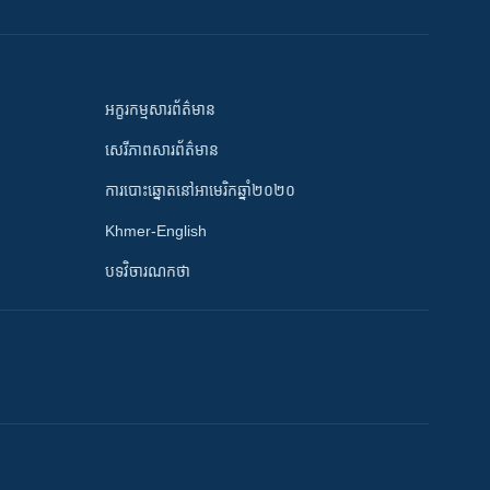
អក្ខរកម្មសារព័ត៌មាន
សេរីភាពសារព័ត៌មាន
ការបោះឆ្នោតនៅអាមេរិកឆ្នាំ២០២០
Khmer-English
បទវិចារណកថា