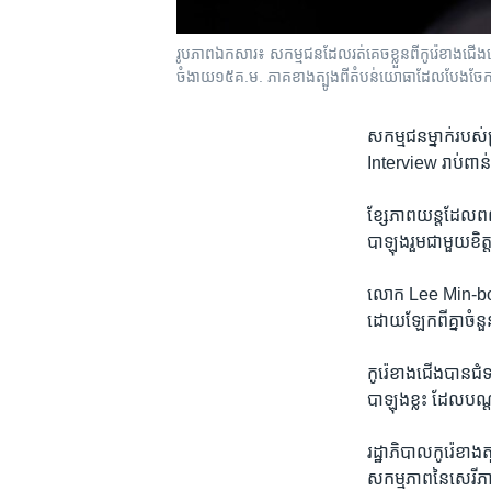
រូបភាព​​ឯកសារ៖ សកម្មជន​ដែល​រត់​គេច​ខ្លួន​ពី​កូរ៉េ​ខាង​ជ
ចំងាយ​១៥​គ.ម.​ ភាគ​ខាង​ត្បូង​ពី​តំបន់​យោធា​ដែល​បែង​ចែក​ប្
សកម្ម​ជន​ម្នាក់​របស
Interview ​រាប់​ពាន់
ខ្សែ​ភាព​យន្តដែល​ពណ
បាឡុង​រួម​ជាមួយ​ខិត្
លោក Lee Min-bok ​ជា
ដោយ​ឡែក​ពី​គ្នា​ចំនួ
កូរ៉េ​ខាង​ជើង​បាន​ជំ​ទ
បាឡុង​ខ្លះ ​ដែល​បណ្ត
រដ្ឋាភិបាល​កូរ៉េ​ខាង​ត
សកម្មភាព​នៃ​សេរីភាព