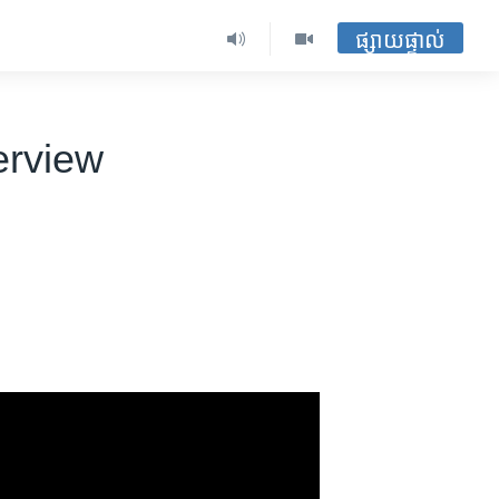
ផ្សាយផ្ទាល់
terview