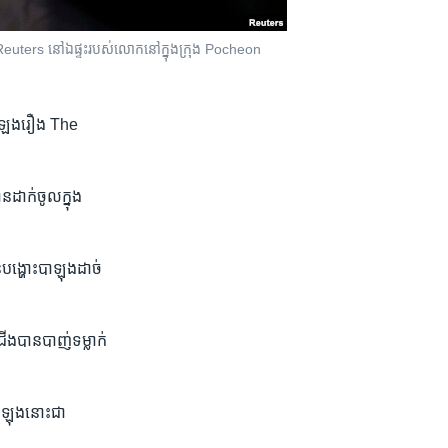
Reuters នៅ​ឯ​ផ្ទះ​របស់​លោក​នៅ​ក្នុង​ក្រុង​ Pocheon
​ចំឡង​រឿង​ The
ដាក់​ចូល​ក្នុង​
បង្ហោះ​បាឡុង​ដាច់​
​ជើង​បាន​បាញ់​ទម្លាក់​
​បាឡុង​នោះ​ជា​