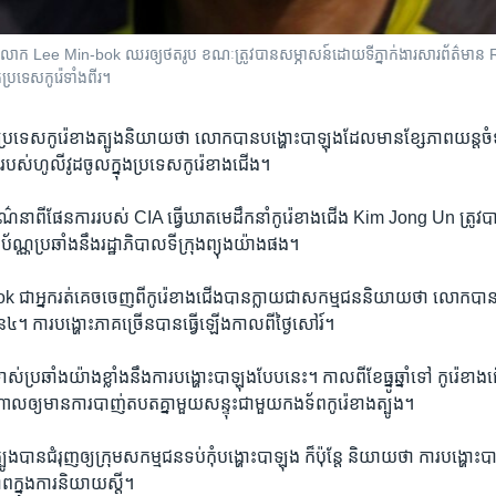
ើង​លោក​ Lee Min-bok ឈរ​ឲ្យ​ថត​រូប​ ខណៈ​ត្រូវ​បាន​សម្ភាសន៍​ដោយ​ទីភ្នាក់ងារ​សារព័ត៌មាន​ 
រទេស​កូរ៉េ​ទាំង​ពីរ​។
់​ប្រទេស​កូរ៉េ​ខាង​ត្បូង​និយាយ​ថា ​លោក​បាន​បង្ហោះ​បាឡុងដែល​មាន​ខ្សែភាព​យន្ត
​របស់​ហូលីវូដ​ចូល​ក្នុង​ប្រទេស​កូរ៉េ​ខាងជើង។
៌​នាពី​ផែនការ​របស់​ CIA ធើ្វ​ឃាត​មេដឹកនាំ​កូរ៉េ​ខាង​ជើង Kim Jong Un ​ត្រូវ​បាន​
ត​ប័ណ្ណ​ប្រឆាំង​នឹងរដ្ឋាភិបាល​ទីក្រុង​ព្យុងយ៉ាង​ផង។
​អ្នក​រត់​គេច​ចេញ​ពី​កូរ៉េ​ខាង​ជើង​បាន​ក្លាយ​ជា​សកម្ម​ជន​និយាយ​ថា ​លោក​បាន​
ន​៤។​ ការបង្ហោះ​ភាគ​ច្រើន​បាន​ធ្វើ​ឡើងកាល​ពី​ថ្ងៃ​សៅរ៍។
ាស់​ប្រឆាំង​យ៉ាង​ខ្លាំង​នឹង​ការ​បង្ហោះ​បាឡុង​បែប​នេះ។​ កាល​ពី​ខែ​ធ្នូ​ឆ្នាំ​ទៅ ​កូរ៉េខាង
ាល​ឲ្យ​មាន​ការ​បាញ់​តប​ត​គ្នា​មួយ​សន្ទុះ​ជាមួយ​កងទ័ព​កូរ៉េ​ខាង​ត្បូង។
្បូង​បាន​ជំរុញ​ឲ្យ​ក្រុម​សកម្ម​ជន​ទប់​កុំ​បង្ហោះ​បាឡុង ​ក៏​ប៉ុន្តែ ​និយាយ​ថា ​ការ​បង្ហោះ
​ក្នុង​ការ​និយាយ​ស្តី។