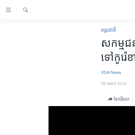
ភ្ជាប់​
ទៅ​
គេហទំព័រ​
ស្វែង​
កម្ពុជា
រក
អន្តរជាតិ
ទាក់ទង
អន្តរជាតិ
សកម្មជន​
រំលង​
និង​
អាមេរិក
ទៅ​កូរ៉េ​
ចូល​
ចិន
ទៅ​​
ទំព័រ​
ហេឡូវីអូអេ
VOA News
ព័ត៌មាន​​
កម្ពុជាច្នៃប្រតិដ្ឋ
08 មេសា 2015
តែ​
ម្តង
ព្រឹត្តិការណ៍ព័ត៌មាន
ចែករំលែក
រំលង​
ទូរទស្សន៍ / វីដេអូ​
និង​
ចូល​
វិទ្យុ / ផតខាសថ៍
ទៅ​
កម្មវិធីទាំងអស់
ទំព័រ​