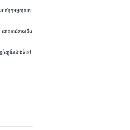
​របស់​ក្រុម​អ្នក​ស្រុក
ុង ​ដោយ​កូរ៉េខាង​ជើង​
កុំព្យុទ័រ​យ៉ាង​ធំទៅ​