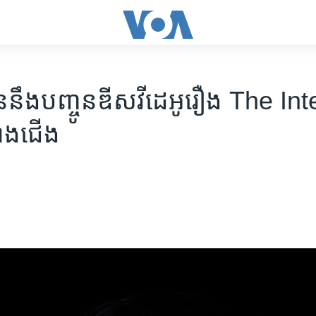
នឹង​បញ្ចូន​ឌីស​វីដេអូ​រឿង The In
ខាង​ជើង