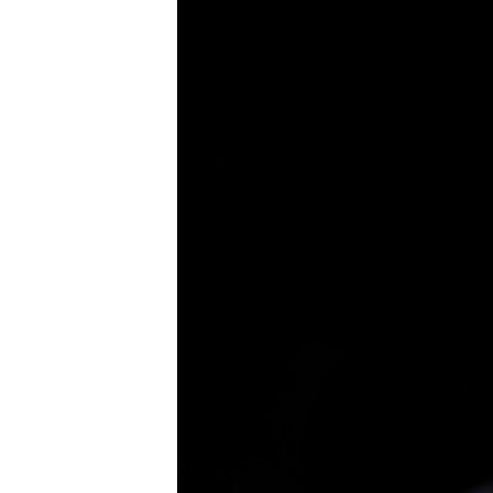
រចនា
សម្ព័ន្ធ​
រំលង​
និង​
ចូល​
ទៅ​
កាន់​
ទំព័រ​
ស្វែង​
រក