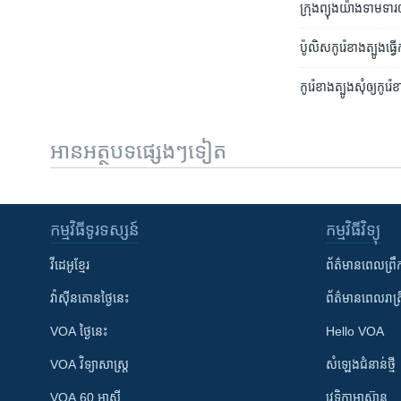
ក្រុង​ព្យុងយ៉ាង​ទាមទារ​
ប៉ូលិស​កូរ៉េខាងត្បូង​ធ
កូរ៉េ​ខាង​ត្បូង​សុំ​ឲ្យ​កូ
អានអត្ថបទផ្សេងៗទៀត
កម្មវិធី​ទូរទស្សន៍
កម្មវិធី​វិទ្យុ
វីដេអូ​ខ្មែរ
ព័ត៌មាន​ពេល​ព្រឹ
វ៉ាស៊ីនតោន​ថ្ងៃ​នេះ
ព័ត៌មាន​​ពេល​រាត្រ
VOA ថ្ងៃនេះ
Hello VOA
VOA ​វិទ្យាសាស្ត្រ
សំឡេង​ជំនាន់​ថ្មី
VOA 60 អាស៊ី
វេទិកា​អាស៊ាន