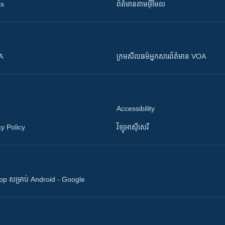
ts
ព័ត៌មាន​តាម​អ៊ីមែល
OA
ក្រម​​​សីលធម៌​​​អ្នក​​​សារព័ត៌មាន VOA
Accessibility
y Policy
វិទ្យុ​អាស៊ី​សេរី
 App សម្រាប់ Android - Google