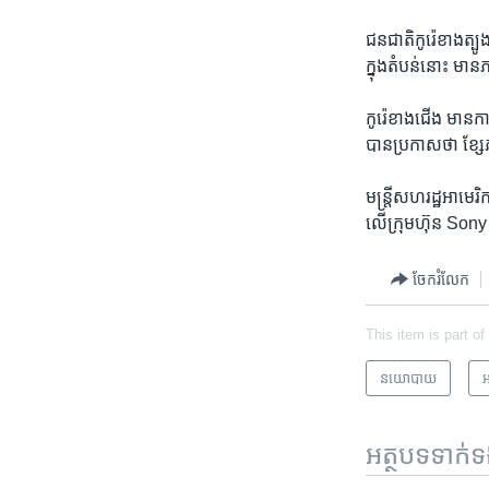
ជន​ជាតិ​កូរ៉េខាង​ត្បូង​
ក្នុង​តំបន់​នោះ ​មាន
កូរ៉េ​ខាង​ជើង ​មានការ
បាន​ប្រកាស​ថា ​ខ្សែ
​មន្រ្តី​សហរដ្ឋ​អាមេរ
លើ​ក្រុម​ហ៊ុន Son
ចែករំលែក
This item is part of
នយោបាយ
អ
អត្ថបទ​ទាក់