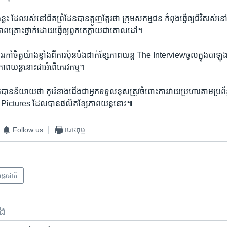
ខ្លះ ​ដែល​រស់​នៅ​ជិត​ព្រំ​ដែន​បាន​ត្អូញត្អែរថា ​ក្រុម​សកម្ម​ជន ​កំពុង​ធ្វើ​ឲ្យ​ជិ​វិត​រស់​នៅ
​ភាព​គ្រោះ​ថ្នាក់​ដោយ​ធ្វើ​ឲ្យ​ពួកគេ​ក្លាយ​ជា​គោលដៅ។
​រកាំ​ចិត្ត​យ៉ាង​ខ្លាំង​ពី​ការ​ប៉ុនប៉ង​ដាក់​ខ្សែ​ភាព​យន្ត The Interviewចូល​ក្នុង​បាឡ
ភាពយន្ត​នោះជា​អំពើ​ភេរវកម្ម។
ិក​បាន​និយាយ​ថា ​កូរ៉េខាង​ជើង​ជា​អ្នក​ទទួល​ខុសត្រូវ​ចំពោះ​ការ​វាយ​ប្រហារ​តាមប្រព័ន្ធ​
y Pictures ​ដែល​បាន​ផលិត​ខ្សែភាព​យន្ត​នោះ៕
Follow us
បោះពុម្ព
ន្តរជាតិ
ទង