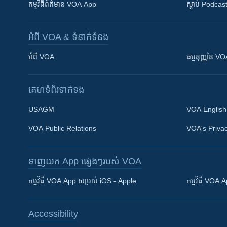
កម្មវិធី​ព័ត៌មាន VOA App
ស្តាប់ Podcas
អំពី​ VOA & ទំនាក់ទំនង
អំពី​ VOA
ធម្មនុញ្ញ​នៃ V
គេហទំព័រ​​ទាក់ទង
USAGM
VOA English
VOA Public Relations
VOA's Privac
ទាញយក​ App ផ្សេងៗ​របស់​ VOA
Khmer English
កម្មវិធី​ VOA App សម្រាប់ iOS - Apple
កម្មវិធី​ VOA
បណ្តាញ​សង្គម
Accessibility