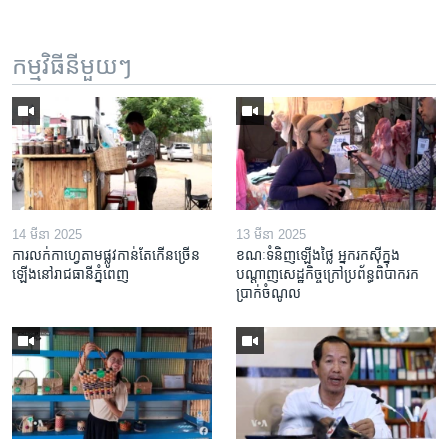
កម្មវិធី​នីមួយៗ
14 មីនា 2025
13 មីនា 2025
ការលក់​កាហ្វេ​តាម​ផ្លូវ​កាន់តែ​កើន​ច្រើន​
ខណៈទំនិញឡើងថ្លៃ អ្នករកស៊ីក្នុង​
ឡើង​នៅ​រាជធានី​ភ្នំពេញ
បណ្តាញ​សេដ្ឋកិច្ចក្រៅ​ប្រព័ន្ធពិបាក​រក​
ប្រាក់​ចំណូល