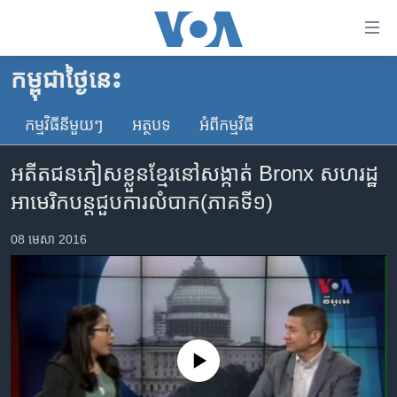
ភ្ជាប់​
ទៅ​
គេហទំព័រ​
កម្ពុជាថ្ងៃនេះ
កម្ពុជា
ទាក់ទង
រំលង​
កម្មវិធី​នីមួយៗ
អត្ថបទ​
អំពី​កម្មវិធី​
អន្តរជាតិ
និង​
អាមេរិក
ចូល​
អតីតជន​ភៀស​ខ្លួន​ខ្មែរ​នៅ​សង្កាត់ Bronx សហរដ្ឋ​
ទៅ​​
ចិន
អាមេរិក​បន្ត​ជួប​ការ​លំបាក(ភាគទី១)
ទំព័រ​
ហេឡូវីអូអេ
ព័ត៌មាន​​
08 មេសា 2016
តែ​
កម្ពុជាច្នៃប្រតិដ្ឋ
ម្តង
ព្រឹត្តិការណ៍ព័ត៌មាន
រំលង​
និង​
ទូរទស្សន៍ / វីដេអូ​
ចូល​
វិទ្យុ / ផតខាសថ៍
ទៅ​
No media source currently available
ទំព័រ​
កម្មវិធីទាំងអស់