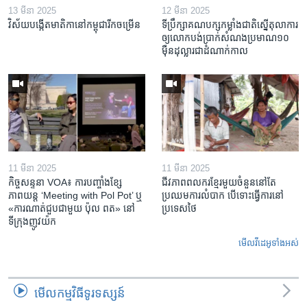
13 មីនា 2025
12 មីនា 2025
វិស័យ​បង្កើត​មាតិកា​នៅ​កម្ពុជា​រីក​ចម្រើន
ទីប្រឹក្សា​គណបក្ស​កម្លាំង​ជាតិ​ស្នើ​តុលាការ​
ឲ្យ​លោក​បង់ប្រាក់​សំណង​ប្រមាណ​១០​
ម៉ឺន​ដុល្លារ​ជា​ដំណាក់កាល
11 មីនា 2025
11 មីនា 2025
កិច្ចសន្ទនា VOA៖ ការ​បញ្ចាំង​ខ្សែ
ជីវភាពពលករខ្មែរមួយចំនួននៅតែ
ភាពយន្ត ‘Meeting with Pol Pot’ ឬ
ប្រឈមការលំបាក បើទោះធ្វើការនៅ
«ការណាត់ជួប​ជាមួយ​ ប៉ុល ពត» នៅ
ប្រទេសថៃ
ទីក្រុងញូវយ៉ក​
មើល​វីដេអូ​ទាំង​អស់
មើល​កម្មវិធី​ទូរទស្សន៍