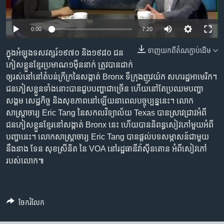
រចនា
សម្ព័ន្ធ​
Khmer English
រំលង​
0:00
7:20
និង​
បណ្តាញ​សង្គម
ចូល​
ទាញ​យក​ពី​តំណភ្ជាប់​ដើម
ក្នុង​អំឡុង​ទសវត្សរ៍​១៩៧០ និង​១៩៨០ ជន​
ទៅ​
ភៀស​ខ្លួន​ខ្មែរ​ប្រមាណ​១ម៉ឺន​នាក់​ ត្រូវបាន​ដាក់​
កាន់​
ឲ្យ​រស់នៅ​នៅ​តំបន់​ក្រីក្រ​នៃ​សង្កាត់ Bronx ទីក្រុង​ញូវយ៉ក សហរដ្ឋ​អាមេរិក។
ទំព័រ​
ជនភៀស​ខ្លួន​ទាំង​នោះ​បាន​ជួប​បញ្ហា​ជា​ច្រើន ហើយ​នៅ​តែ​ប្រឈម​បញ្ហា​
ភាសា
ស្វែង​
សង្គម សេដ្ឋកិច្ច និង​សុខភាព​នៅ​ឡើយ​នា​ពេល​បច្ចុប្បន្ន​នេះ។ លោក​
រក
សាស្ត្រាចារ្យ Eric Tang នៃ​សកលវិទ្យាល័យ Texas បាន​ស្រាវជ្រាវ​អំពី​
ជនភៀស​ខ្លួន​ខ្មែរ​នៅ​សង្កាត់​ Bronx នេះ ហើយ​បាន​និពន្ធ​សៀវភៅ​មួយ​អំពី​
បញ្ហា​នេះ។ លោក​សាស្ត្រាចារ្យ Eric Tang បាន​ផ្តល់​បទ​សម្ភាសន៍​ជាមួយ​
នឹង​នាង ទែន សុខស្រីនិត នៃ VOA នៅ​រដ្ឋធានី​វ៉ាស៊ីនតោន អំពី​សៀវភៅ​
របស់​លោក៕
ចែករំលែក