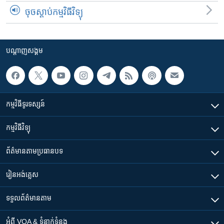
ចុចស្តាប់កម្មវិធីវិទ្យុ
បណ្តាញ​សង្គម
កម្មវិធី​ទូរទស្សន៍
កម្មវិធី​វិទ្យុ
ព័ត៌មាន​តាមប្រធានបទ​
រៀន​​អង់គ្លេស
ទទួល​ព័ត៌មាន​តាម
អំពី​ VOA & ទំនាក់ទំនង