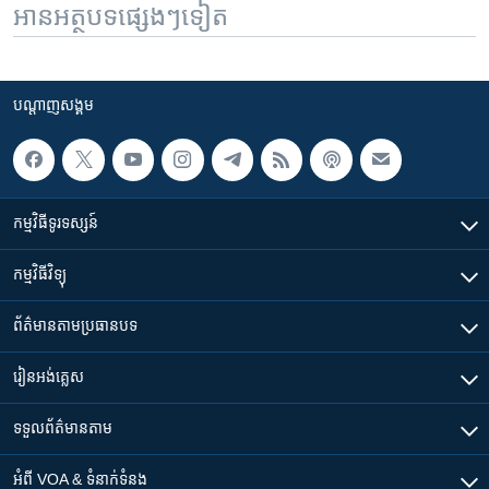
អានអត្ថបទផ្សេងៗទៀត
បណ្តាញ​សង្គម
កម្មវិធី​ទូរទស្សន៍
កម្មវិធី​វិទ្យុ
ព័ត៌មាន​តាមប្រធានបទ​
រៀន​​អង់គ្លេស
ទទួល​ព័ត៌មាន​តាម
អំពី​ VOA & ទំនាក់ទំនង