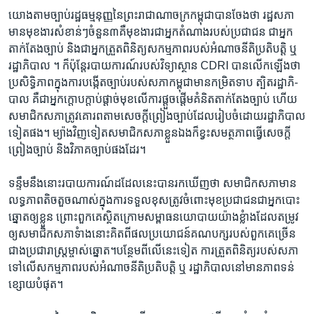
យោងតាមច្បាប់រដ្ឋធម្មនុញ្ញនៃព្រះរាជាណាចក្រកម្ពុជាបានចែងថា រដ្ឋសភា
មានមុខងារសំខាន់ៗចំនួន៣គឺមុខងារជាអ្នកតំណាងរបស់ប្រជាជន ជាអ្នក
តាក់តែងច្បាប់ និងជាអ្នកត្រួតពិនិត្យសកម្មភាពរបស់អំណាចនីតិប្រតិបត្តិ ឬ
រដ្ឋាភិបាល ។ ក៏ប៉ុន្តែរបាយការណ៍របស់វិទ្យាស្ថាន CDRI បានលើកឡើងថា
ប្រសិទ្ធិភាពក្នុងការបង្កើតច្បាប់របស់សភាកម្ពុជាមានកម្រិតទាប ត្បិតរដ្ឋាភិ-
បាល គឺជាអ្នកក្តោបក្តាប់ផ្តាច់មុខលើការផ្តួចផ្តើមគំនិតតាក់តែងច្បាប់ ហើយ
សមាជិកសភាត្រូវគោរពតាមសេចក្តីព្រៀងច្បាប់ដែលរៀបចំដោយរដ្ឋាភិបាល
ទៀតផង។ ម្យ៉ាងវិញទៀតសមាជិកសភាខ្លួនឯងក៏ខ្វះសមត្ថភាពធ្វើសេចក្តី
ព្រៀងច្បាប់ និងវិភាគច្បាប់ផងដែរ។
ទន្ទឹមនឹងនោះរបាយការណ៍ដដែលនេះបានរកឃើញថា សមាជិកសភាមាន
លទ្ធភាពតិចតួចណាស់ក្នុងការទទួលខុសត្រូវចំពោះមុខប្រជាជនជាអ្នកបោះ
ឆ្នោតឲ្យខ្លួន ព្រោះពួកគេស្ថិតក្រោមសម្ពាធនយោបាយយ៉ាងខ្លំាងដែលតម្រូវ
ឲ្យសមាជិកសភាទំាងនោះគិតពីផលប្រយោជន៍គណបក្សរបស់ពួកគេច្រើន
ជាងប្រជារាស្ត្រម្ចាស់ឆ្នោត។បន្ថែមពីលើនេះទៀត ការត្រួតពិនិត្យរបស់សភា
ទៅលើសកម្មភាពរបស់អំណាចនីតិប្រតិបត្តិ ឬ រដ្ឋាភិបាលនៅមានភាពទន់
ខ្សោយបំផុត។