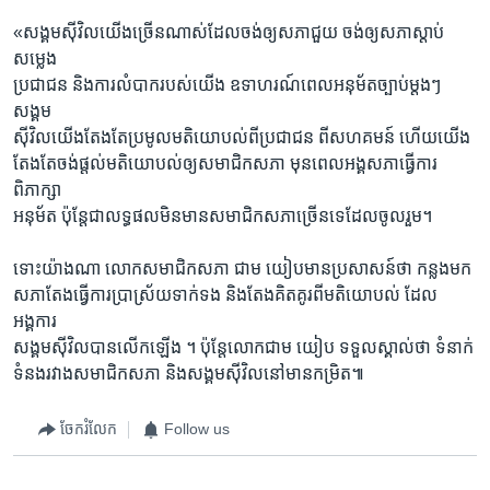
«សង្គមស៊ីវិលយើងច្រើនណាស់ដែលចង់ឲ្យសភាជួយ ចង់ឲ្យសភាស្តាប់
សម្លេង
ប្រជាជន និងការលំបាករបស់យើង ឧទាហរណ៍ពេលអនុម័តច្បាប់ម្តងៗ
សង្គម
ស៊ីវិលយើងតែងតែប្រមូលមតិយោបល់ពីប្រជាជន ពីសហគមន៍ ហើយយើង
តែងតែចង់ផ្តល់មតិយោបល់ឲ្យសមាជិកសភា មុនពេលអង្គសភាធ្វើការ
ពិភាក្សា
អនុម័ត ប៉ុន្តែជាលទ្ធផលមិនមានសមាជិកសភាច្រើនទេដែលចូលរួម។
ទោះយ៉ាងណា លោកសមាជិកសភា ជាម យៀបមានប្រសាសន៍ថា កន្លងមក
សភាតែងធ្វើការប្រាស្រ័យទាក់ទង និងតែងគិតគូរពីមតិយោបល់ ដែល
អង្គការ
សង្គមស៊ីវិលបានលើកឡើង ។ ប៉ុន្តែលោកជាម យៀប ទទួលស្គាល់ថា ទំនាក់
ទំនងរវាងសមាជិកសភា និងសង្គមស៊ីវិលនៅមានកម្រិត៕
ចែករំលែក
Follow us