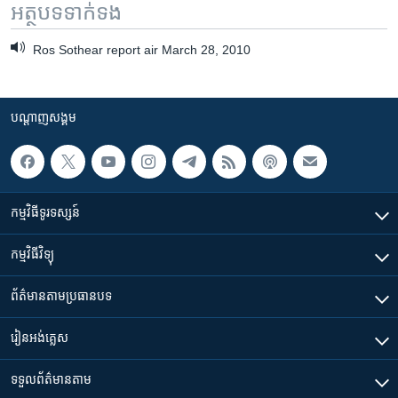
អត្ថបទ​ទាក់ទង
Ros Sothear report air March 28, 2010
បណ្តាញ​សង្គម
កម្មវិធី​ទូរទស្សន៍
កម្មវិធី​វិទ្យុ
ព័ត៌មាន​តាមប្រធានបទ​
រៀន​​អង់គ្លេស
ទទួល​ព័ត៌មាន​តាម