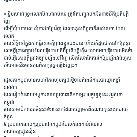
« ខ្លឹមសារធំៗខ្លះលោកមិនហ៊ានប៉ះទេ ត្រូវតែបញ្ជូនមកអំណាចនីតិប្រតិបត្តិ
វិញ
ដើម្បីសុំយោបល់ សុំការកែប្រែវិញ ដែលវាខុសពីតួនាទីរបស់សភា ដែល
លោក
មានសិទ្ធិនៅក្នុងការធ្វើសេចក្តីព្រាងខ្លួនឯងបាន ហើយក៏ដូចជាការកែប្រែនូវ
សេចក្តីព្រាងច្បាប់ ដែលធ្វើដោយនីតិប្រតិបត្តិហ្នឹង លោកអាចធ្វើដោយមិនចំា
បាច់ផ្ញើរសេចក្តីព្រាងច្បាប់ហ្នឹងទៅវិញ លើកលែងតែការកែប្រែហ្នឹងវាធំហួស
ទើបអាចនឹងមានការពិភាក្សាគ្នាឡើងវិញ»។
រដ្ឋសភាកម្ពុជាមានសមាជិកពហុបក្សជាថ្មីចាប់តំាងពីការបោះឆ្នោតឆ្នាំ
១៩៩៣
ដែលរៀបចំដោយអង្គការសហប្រជាជាតិមកម្ល៉េះ។បច្ចុប្បន្ននេះ រដ្ឋសភា
កម្ពុជា
មានសមាជិកសរុបចំនួន១២៣នាក់ដែលចេញមកពីគណបក្សនយោបាយ
ចំនួន
៥ រួមមានគណបក្សប្រជាជនកម្ពុជាដែលកំពុងកាន់អំណាច
គណបក្សហ៊្វុនស៊ិន