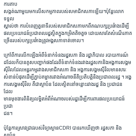
ការគាប
សង្កត់ណាមួយមកលើសកម្មភាពរបស់សមាជិកសភាឡើយ។ប៉ុន្តែលោក
ទទួល
ស្គាល់ថា ការបំពេញតួនាទីរបស់សមាជិកសភាមកពីគណបក្សប្រឆំាងដើម្បី
ផលប្រយោជន៍ប្រជាពលរដ្ឋស្ថិតក្នុងកម្រិតតិចតួច ដោយសារតែសំណើរភាគ
ច្រើនរបស់បក្សប្រឆំាងត្រូវអង្គសភាទាត់ចោល។
ក្រៅពីការលើកឡើងអំពីទំនាក់ទំនងរដ្ឋសភា និង រដ្ឋាភិបាល របាយការណ៍
ដដែលក៏បានគូសបញ្ជាក់ផងដែរពីទំនាក់ទំនងរវាងរដ្ឋសភានិងអង្គការសង្គម
ស៊ីវិលដែលអន្តរកម្មរវាងសមាជិកសភា និង អង្គការសង្គមស៊ីវិលមានសារៈ
សំខាន់បំផុតដើម្បីភ្ជាប់គម្លាតរវាងអំណាចនីតិប្រតិបត្តិនិងប្រជាពលរដ្ឋ ។ អង្គ
ការសង្គមស៊ីវិល គឺជាស្ថាប័ន ដែលស្ថិតនៅចន្លោះរវាងរដ្ឋ និង ប្រជាជន
ដែល
មានមុខងារពិនិត្យលម្អិតអំពីអំណាចរបស់រដ្ឋដើម្បីការពារផលប្រយោជន៍
ប្រជា
ជន។
ប៉ុន្តែការស្រាវជ្រាវរបស់វិទ្យាស្ថានCDRI បានរកឃើញថា រដ្ឋសភា និង
ស្ថាប័ន