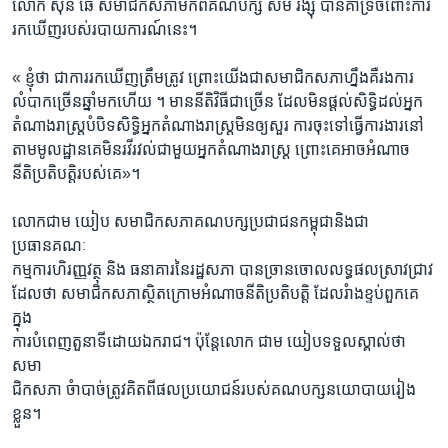
លោក សុន ឆៃ សមាជិកសភាមកពីគណបក្ស សម រង្ស៊ី បានគំាទ្រចំពោះការ
រកឃើញរបស់របាយការណ៍នេះ។
« ខ្ញុំថា ជាការរកឃើញត្រឹមត្រូវ ព្រោះយើងជាសមាជិកសភាហ្នឹងគឺរងការ
លំបាកច្រើនឆ្នាំមកហើយ ។ មាននីតិវិធីជាច្រើន ដែលមិនផ្តល់សិទ្ធិដល់អ្នក
តំណាងរាស្ត្របំបិទសិទ្ធិអ្នកតំណាងរាស្ត្រមិនឲ្យសួរ ការចុះទៅធ្វើការងារនៅ
តាមមូលដ្ឋានគេមិនរវីរវល់ជាមួយអ្នកតំណាងរាស្ត្រ ព្រោះគេអាចអំណាច
នីតិប្រតិបត្តិរបស់គេ»។
លោកជាម យៀប សមាជិកសភាគណបក្សប្រជាជនកម្ពុជានិងជា
ប្រធានគណៈ
កម្មការហិរញ្ញវត្ថុ និង ធនាគារនៃរដ្ឋសភា បានច្រានចោលលទ្ធផលស្រាវជ្រាវ
ដែលថា សមាជិកសភាសិ្ថតក្រោមអំណាចនីតិប្រតិបត្តិ ដែលរំាងខ្ទប់ពួកគេ
ក្នុង
ការបំពេញតួនាទីដោយឯករាជ។ ប៉ុន្តែលោក ជាម យៀបទទួលស្គាល់ថា
សមា
ជិកសភា ចំាបាច់ត្រូវគិតពីផលប្រយោជន៍របស់គណបក្សនយោបាយរៀង
ខ្លួន។