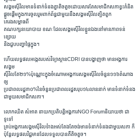
សង្គមស៊ីវិលមានទំនាក់ទំនងគ្នាតិចតួចដោយសារតែសមាជិកសភាខ្វះគំនិត
ផ្តួចផ្តើមក្នុងការចូលរួមពាក់ព័ន្ធជាមួយនឹងសង្គមស៊ីវិលត្បិតពួក
គេរងសម្ពាធពី
គណបក្សនយោបាយ ខណៈដែលសង្គមស៊ីវិលខ្លួនឯងនៅមានភាពទន់
ខ្សោយ
និងជួបបញ្ហាផ្ទៃក្នុង។
ហើយលទ្ធផលអង្កេតរបស់វិទ្យាស្ថានCDRI បានបង្ហាញថា មានអង្គការ
សង្គម
ស៊ីវិលតែ២១%ប៉ុណ្ណោះក្នុងចំណោមអង្គការសង្គមស៊ីវិលចំនួន១១៦តំណាង
ឲ្យ
ប្រជាពលរដ្ឋ៣០%នៃចំនួនប្រជាពលរដ្ឋសរុប១៤លាននាក់ មានទំនាក់ទំនង
ជាមួយសមាជិកសភា។
លោកឈិត សំអាត នាយកប្រតិបត្តិអង្គការNGO Forumនិយាយថា ជា
ទូទៅ
គ្រប់អង្គការសង្គមស៊ីវិលទំាងអស់តែងតែចង់មានទំនាក់ទំនងជាមួយសភា ក៏
ប៉ុន្តែលទ្ធផលវិជ្ជមានដែលទទួលបានគឺតិចតួច។