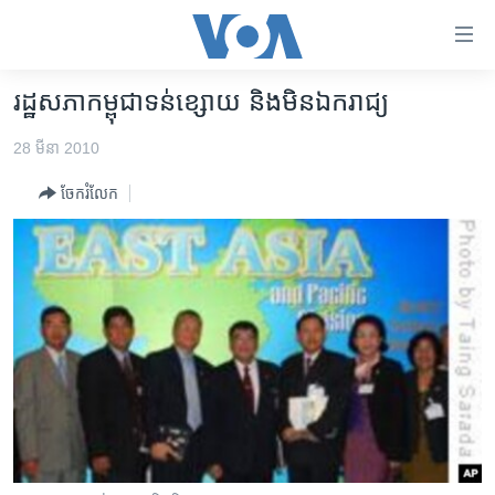
ភ្ជាប់​
ទៅ​
គេហទំព័រ​
រដ្ឋសភាកម្ពុជាទន់ខ្សោយ និងមិនឯករាជ្យ
កម្ពុជា
ទាក់ទង
28 មីនា 2010
រំលង​
អន្តរជាតិ
និង​
ចែករំលែក
អាមេរិក
ចូល​
ទៅ​​
ចិន
ទំព័រ​
ហេឡូវីអូអេ
ព័ត៌មាន​​
តែ​
កម្ពុជាច្នៃប្រតិដ្ឋ
ម្តង
ព្រឹត្តិការណ៍ព័ត៌មាន
រំលង​
និង​
ទូរទស្សន៍ / វីដេអូ​
ចូល​
វិទ្យុ / ផតខាសថ៍
ទៅ​
ទំព័រ​
កម្មវិធីទាំងអស់