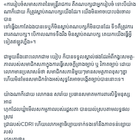
«ការរៀបចំសមាសភាពនៃមន្ត្រីរាជការ គឺគណបក្សជាអ្នករៀបចំ ទោះបីយ៉ាង
ណាក៏ដោយ ក៏ត្រូវស្តាប់គណបក្សយើងដែរ។ យើងមិនអាចបោះបង់ចោល
បាន
ទៅធ្វើឯកោតែឯងបានទេឬក៏មិនស្តាប់គណបក្សក៏មិនបានដែរ ទី១គឺត្រូវការ
ពារគណបក្ស។ បើកាលណាទទឹងរឹង មិនស្តាប់គណបក្ស គេយកយើងធ្វើអ្វី
ទៀតឥឡូវហ្នឹង»។
ជាមួយនឹងនោះលោកជាម យៀប ក៏បានទទួលស្គាល់ផងដែរអំពីកង្វះសមត្ថ-
ភាពរបស់សមាជិកសភាក្នុងការធ្វើសេចក្តីព្រាងច្បាប់ ឬ វិភាគច្បាប់ ដោយ
លោកមានប្រសាសន៍ថា សមាជិកសភានិមួយៗមានសមត្ថភាពខុសៗគ្នា
ហើយមិនមែនសមាជិកទំាងអស់សុទ្ធតែអាចបង្កើតច្បាប់បាននោះទេ។
យ៉ាងណាក៏ដោយ លោកធន សារ៉ាយ ប្រធានសមាគមការពារសិទ្ធិមនុស្ស
អាដ
ហុកដែលឃ្លំាមើលសកម្មភាពរបស់រដ្ឋសភា បានយល់ស្របតាមលទ្ធផល
ស្រាវ
ជ្រាវរបស់CDRI ហើយលោកអត្ថាធិប្បាយទាក់ទងទៅនឹងភាពទន់ខ្សោយ
របស់
រដ្ឋសភាថា៖