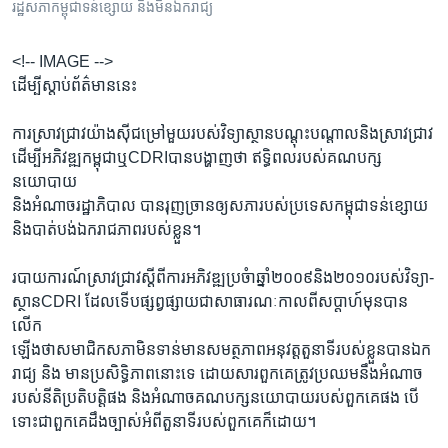
រចនា
រដ្ឋសភាកម្ពុជាទន់ខ្សោយ និងមិនឯករាជ្យ
សម្ព័ន្ធ​
Khmer English
រំលង​
<!-- IMAGE -->
និង​
ដើម្បីស្តាប់ព័ត៌មាននេះ
បណ្តាញ​សង្គម
ចូល​
ទៅ​
ការស្រាវជ្រាវយ៉ាងស៊ីជម្រៅមួយរបស់វិទ្យាស្ថានបណ្តុះបណ្តាលនិងស្រាវជ្រាវ
កាន់​
ដើម្បីអភិវឌ្ឍកម្ពុជាឬCDRIបានបង្ហាញថា ឥទ្ធិពលរបស់គណបក្ស
ទំព័រ​
នយោបាយ
ភាសា
ស្វែង​
និងអំណាចរដ្ឋាភិបាល បានរុញច្រានឲ្យសភារបស់ប្រទេសកម្ពុជាទន់ខ្សោយ
រក
និងបាត់បង់ឯករាជភាពរបស់ខ្លួន។
របាយការណ៍ស្រាវជ្រាវស្តីពីការអភិវឌ្ឍប្រចំាឆ្នាំ២០០៩និង២០១០របស់វិទ្យា-
ស្ថានCDRI ដែលទើបផ្សព្វផ្សាយជាសាធារណៈកាលពីសប្តាហ៍មុនបាន
លើក
ឡើងថាសមាជិកសភាមិនទាន់មានសមត្ថភាពអនុវត្តតួនាទីរបស់ខ្លួនបានឯក
រាជ្យ និង មានប្រសិទ្ធិភាពនោះទេ ដោយសារពួកគេត្រូវប្រឈមនឹងអំណាច
របស់នីតិប្រតិបត្តិផង និងអំណាចគណបក្សនយោបាយរបស់ពួកគេផង បើ
ទោះជាពួកគេដឹងច្បាស់អំពីតួនាទីរបស់ពួកគេក៏ដោយ។