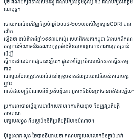
ប៉ិច គណបក្សជំទាស់សមរង្ស៊ី គណបក្សសិទ្ធិមនុស្ស និង គណបក្សនរោត្តម
រណឫទ្ធ។
របាយការណ៍អភិវឌ្ឍន៍ប្រចំាឆ្នាំ២០០៩-២០១០របស់វិទ្យាស្ថានCDRI បាន
លើក
ឡើងថា ចាប់តំាងពីឆ្នាំ១៩៩៣មកម្ល៉េះ សមាជិកសភាកម្ពុជា ទំាងមកពីគណ
បក្សកាន់អំណាចនិងគណបក្សប្រឆំាងមិនបានទទួលការការពារគ្រប់គ្រាន់
ដើម្បី
ធ្វើការដោយឯករាជ្យបានឡើយ។ ផ្ទុយទៅវិញ បើសមាជិកសភាធ្វើសកម្ម
ភាព
ណាមួយដែលត្រូវគេយល់ថានាំឲ្យខូចខាតដល់ប្រយោជន៍របស់គណបក្ស
ឬប៉ះ
ពាល់ដល់មន្ត្រីអំណាចនីតិប្រតិបត្តិនោះ ពួកគេនឹងមិនត្រូវបានអត់ឱនឡើយ។
ប្រការនេះបានធ្វើឲ្យសមាជិកសភាមានការភ័យខ្លាច និងត្រូវប្រតិបត្តិ
តាមគណ
បក្សរបស់ខ្លួន និងស្ថាប័ននីតិប្រតិបត្តិដ៏មានអំណាច។
ប៉ុន្តែលោក សុន ឆៃបាននិយាយថា គណបក្សរបស់លោកមិនធ្លាប់ដាក់