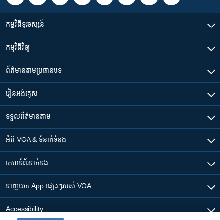
កម្មវិធី​ទូរទស្សន៍
កម្មវិធី​វិទ្យុ
ព័ត៌មាន​តាមប្រធានបទ​
រៀន​​អង់គ្លេស
ទទួល​ព័ត៌មាន​តាម
អំពី​ VOA & ទំនាក់ទំនង
គេហទំព័រ​​ទាក់ទង
ទាញយក​ App ផ្សេងៗ​របស់​ VOA
Accessibility