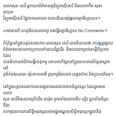
លោកសុខ សេរី អ្នកយកព័ត៌មានឲ្យវិទ្យុអាស៊ីសេរី និងលោកកឹម សុស
នាយក
វិទ្យុអាស៊ីសេរី ផ្នែកខេមរភាសា បានបដិសេធពុំផ្តល់អត្ថាធិប្បាយទេ។
«អត់មានអី ហេតុអីបានលោកពូ អត់ធ្វើអត្ថាធិប្បាយ No Comment»។
ក៏ប៉ុន្តែនៅក្នុងបន្ទប់សវនាការ លោកសុខ សេរី បាននិយាយថា ការផ្សព្វផ្សាយ
ព័ត៌មានរបស់លោកប្រកបទៅដោយវិជ្ជាជីវៈ និងបានដកស្រង់សម្តីពីប្រភព
ដែល
បាននិយាយអំពីការធ្វើបាតុកម្ម ដោយអហិង្សានៅក្នុងសហគមន៍ខ្មែរឥស្លាម
នៅ
ភូមិកំពង់យោល ឃុំគោកពោធិ៍ ស្រុកបូរីជលសា ខេត្តតាកែវ ពិតប្រាកដមែន។
នៅក្នុងបន្ទប់សវនាការមានវត្តមានជនជាប់ចោទចំនួន៤រូប ដែលរួមមាន
លោក
សុខ សេរីនិងលោកស្រីឃឹម សារ៉ុម ព្រមទាំងលោកជីប ជៀវ អ្នកទាំងពីររូប
គឺជា
សកម្មជនការពារសិទ្ធិមនុស្សរបស់មជ្ឈមណ្ឌលសិទ្ធិមនុស្សកម្ពុជានិង