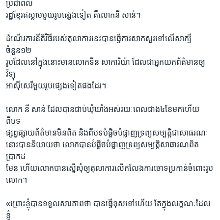
ប្រជាពល
រដ្ឋខ្មែរឥស្លាមមួយរូបផ្សេងទៀត គឺលោកនី សាន់។
ដំណើរការនីតិវិធីរបស់តុលាការនេះបានធ្វើការសាកសួរទៅលើសាក្សី
ចំនួន១២
រូបដែលនៅក្នុងនោះមានលោកទីន សាការិយ៉ា ដែលជាអ្នកយកព័ត៌មានឲ្យ
វិទ្យុ
អាស៊ីសេរីមួយរូបផ្សេងទៀតផងដែរ។
លោក នី សាន់ ដែលបានជាប់ឃុំឃាំងអស់រយៈពេលជាង៤ខែមកហើយ
ពីបទ
ផ្សព្វផ្សាយព័ត៌មានមិនពិត និងពីបទបំផ្លិចបំផ្លាញទ្រព្យសម្បត្តិជាសាធរណៈ
នោះបាននិយាយថា លោកបានបំផ្លិចបំផ្លាញទ្រព្យសម្បត្តិសាធារណពិត
ប្រាកដ
មែន ហើយលោកបានស្នើសុំឲ្យតុលាការលើកលែងការចោទប្រកាន់ចំពោះរូប
លោក។
«ព្រោះខ្ញុំបានទទួលសារភាពថា បានធ្វើខុសទៅហើយ តែក្នុងលក្ខណៈដែល
ខ្ញុំ