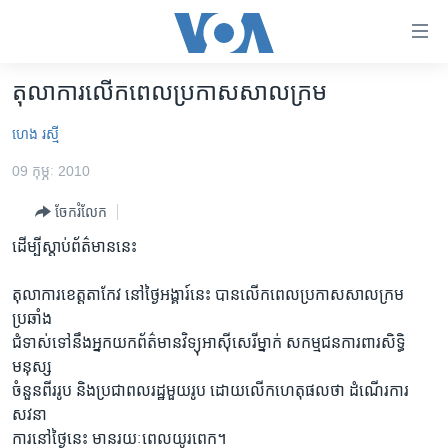
ភ្ជាប់​
ទៅ​
គេហទំព័រ​
តុលាការលើកពេលប្រកាសសាលក្រម
កម្ពុជា
ទាក់ទង
ហេង រស្មី
រំលង​
អន្តរជាតិ
និង​
09 កុម្ភៈ 2010
អាមេរិក
ចូល​
ទៅ​​
ចែករំលែក
ចិន
ទំព័រ​
ដើម្បីស្តាប់ព័ត៌មាននេះ
ហេឡូវីអូអេ
ព័ត៌មាន​​
តែ​
កម្ពុជាច្នៃប្រតិដ្ឋ
តុលាការខេត្តតាកែវ នៅថ្ងៃអង្គារ៍នេះ បានលើកពេលប្រកាសសាលក្រម
ម្តង
ប្រឆាំង
ព្រឹត្តិការណ៍ព័ត៌មាន
រំលង​
ជំទាស់ទៅនឹងអ្នកយកព័ត៌មានវិទ្យុអាស៊ីសេរីម្នាក់ សកម្មជនការពារសិទ្ធិ
និង​
ទូរទស្សន៍ / វីដេអូ​
មនុស្ស
ចូល​
ចំនួនពីររូប និងប្រជាពលរដ្ឋមួយរូប ដោយលើកហេតុផលថា ដំណើរការ
វិទ្យុ / ផតខាសថ៍
ទៅ​
សវនា
ទំព័រ​
កម្មវិធីទាំងអស់
ការនៅថ្ងៃនេះ មានរយៈពេលយូរពេក។