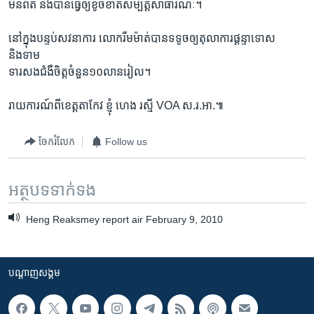
មិនពិត និងបានធ្វើឲ្យខូចខាតសម្បត្តិសាធារណៈ។
នៅក្នុងបន្ទប់សវនាការ លោករីមម៉ាត់បានទទូចឲ្យតុលាការផ្តន្ទាទោស
និងទាម
ទារសងជំងឺចិត្តចំនួន១០លានរៀល។
រាយការណ៍ពីខេត្តតាកែវ ខ្ញុំ ហេង រស្មី VOA ស.រ.អា.៕
ចែករំលែក
Follow us
អត្ថបទ​ទាក់ទង
Heng Reaksmey report air February 9, 2010
បណ្តាញ​សង្គម