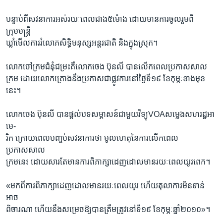
រចនា
សម្ព័ន្ធ​
Khmer English
បន្ទាប់ពីសវនាការអស់រយៈពេលជាង៥ម៉ោង ដោយមានការចូលរួមពី
រំលង​
ក្រុមមន្រ្តី
និង​
ឃ្លាំមើលការរំលោភសិទ្ធិមនុស្សអន្តរជាតិ និងក្នុងស្រុក។
បណ្តាញ​សង្គម
ចូល​
ទៅ​
លោកចៅក្រមជំនុំជម្រះគឺលោកចេង ប៊ុនលី បានលើកពេលប្រកាសសាល
កាន់​
ក្រម ដោយលោកគ្រោងនឹងប្រកាសជាផ្លូវការនៅថ្ងៃទី១៩ ខែកុម្ភៈខាងមុខ
ទំព័រ​
ភាសា
នេះ។
ស្វែង​
រក
លោកចេង ប៊ុនលី បានផ្តល់បទសម្ភាសន៍ជាមួយវិទ្យុVOAសម្លេងសហរដ្ឋអា
មេ-
រិក ក្រោយពេលបញ្ចប់សវនាការថា មូលហេតុនៃការលើកពេល
ប្រកាសសាល
ក្រមនេះ ដោយសារតែមានការពិភាក្សាដេញដោលមានរយៈពេលយូរពេក។
«មកពីការពិភាក្សាដេញដោលមានរយៈពេលយូរ ហើយតុលាការមិនទាន់
អាច
ពិចារណា ហើយនឹងសម្រេចឱ្យបានត្រឹមត្រូវនៅទី១៩ ខែកុម្ភៈឆ្នាំ២០១០»។