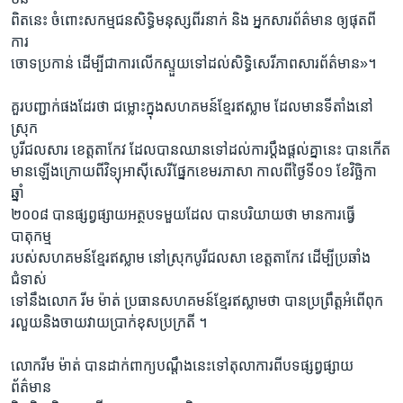
ពិតនេះ ចំពោះសកម្មជនសិទ្ធិមនុស្សពីរនាក់ និង អ្នកសារព័ត៌មាន ឲ្យផុតពី
ការ
ចោទប្រកាន់ ដើម្បីជាការលើកស្ទួយទៅដល់សិទ្ធិសេរីភាពសារព័ត៌មាន»។
គួរបញ្ជាក់ផងដែរថា ជម្លោះក្នុងសហគមន៍ខ្មែរឥស្លាម ដែលមានទីតាំងនៅ
ស្រុក
បូរីជលសារ ខេត្តតាកែវ ដែលបានឈានទៅដល់ការប្តឹងផ្តល់គ្នានេះ បានកើត
មានឡើងក្រោយពីវិទ្យុអាស៊ីសេរីផ្នែកខេមរភាសា កាលពីថ្ងៃទី០១ ខែវិច្ឆិកា
ឆ្នាំ
២០០៨ បានផ្សព្វផ្សាយអត្ថបទមួយដែល បានបរិយាយថា មានការធ្វើ
បាតុកម្ម
របស់សហគមន៍ខ្មែរឥស្លាម នៅស្រុកបូរីជលសា ខេត្តតាកែវ ដើម្បីប្រឆាំង
ជំទាស់
ទៅនឹងលោក រីម ម៉ាត់ ប្រធានសហគមន៍ខ្មែរឥស្លាមថា បានប្រព្រឹត្តអំពើពុក
រលួយនិងចាយវាយប្រាក់ខុសប្រក្រតី ។
លោករីម ម៉ាត់ បានដាក់ពាក្យបណ្តឹងនេះទៅតុលាការពីបទផ្សព្វផ្សាយ
ព័ត៌មាន