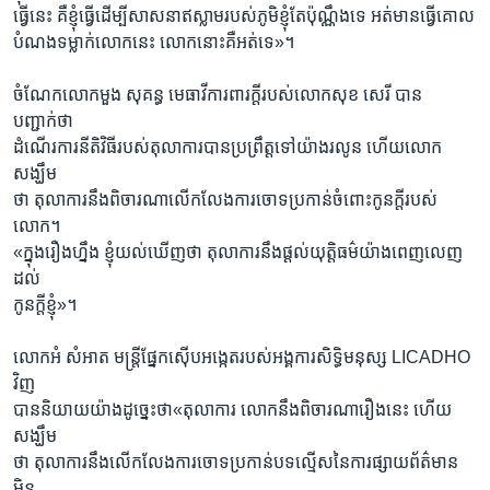
ធ្វើនេះ គឺខ្ញុំធ្វើដើម្បីសាសនាឥស្លាមរបស់ភូមិខ្ញុំតែប៉ុណ្ណឹងទេ អត់មានធ្វើគោល
បំណងទម្លាក់លោកនេះ លោកនោះគឺអត់ទេ»។
ចំណែកលោកមួង សុគន្ធ មេធាវីការពារក្តីរបស់លោកសុខ សេរី បាន
បញ្ជាក់ថា
ដំណើរការនីតិវិធីរបស់តុលាការបានប្រព្រឹត្តទៅយ៉ាងរលូន ហើយលោក
សង្ឃឹម
ថា តុលាការនឹងពិចារណាលើកលែងការចោទប្រកាន់ចំពោះកូនក្តីរបស់
លោក។
«ក្នុងរឿងហ្នឹង ខ្ញុំយល់ឃើញថា តុលាការនឹងផ្តល់យុត្តិធម៌យ៉ាងពេញលេញ
ដល់
កូនក្តីខ្ញុំ»។
លោកអំ សំអាត មន្រ្តីផ្នែកស៊ើបអង្កេតរបស់អង្គការសិទ្ធិមនុស្ស LICADHO
វិញ
បាននិយាយយ៉ាងដូច្នេះថា«តុលាការ លោកនឹងពិចារណារឿងនេះ ហើយ
សង្ឃឹម
ថា តុលាការនឹងលើកលែងការចោទប្រកាន់បទល្មើសនៃការផ្សាយព័ត៌មាន
មិន