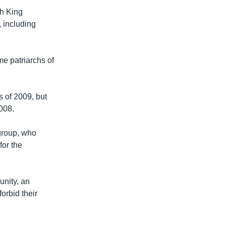
th King
 including
e patriarchs of
s of 2009, but
2008.
group, who
for the
unity, an
orbid their