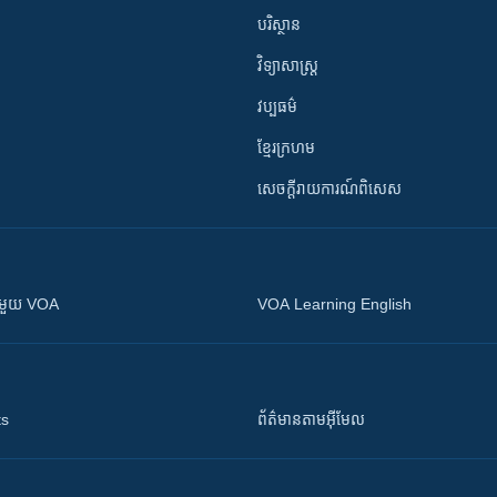
បរិស្ថាន
វិទ្យាសាស្រ្ត
វប្បធម៌
ខ្មែរក្រហម
សេចក្តីរាយការណ៍ពិសេស
ស​​ជាមួយ VOA
VOA Learning English
ts
ព័ត៌មាន​តាម​អ៊ីមែល