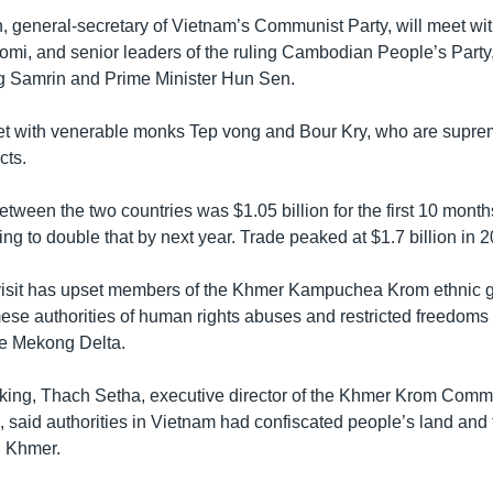
general-secretary of Vietnam’s Communist Party, will meet wi
i, and senior leaders of the ruling Cambodian People’s Party,
 Samrin and Prime Minister Hun Sen.
et with venerable monks Tep vong and Bour Kry, who are suprem
cts.
between the two countries was $1.05 billion for the first 10 month
ping to double that by next year. Trade peaked at $1.7 billion in 
 visit has upset members of the Khmer Kampuchea Krom ethnic 
se authorities of human rights abuses and restricted freedoms 
he Mekong Delta.
he king, Thach Setha, executive director of the Khmer Krom Comm
said authorities in Vietnam had confiscated people’s land and f
n Khmer.