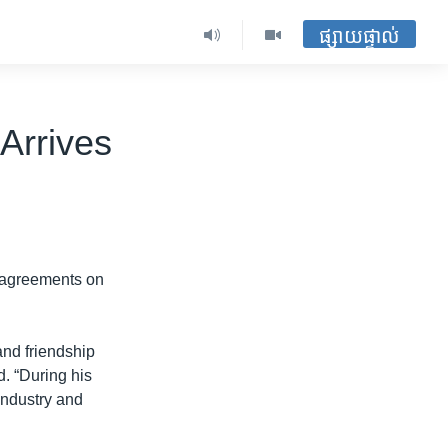
ផ្សាយផ្ទាល់
Arrives
f agreements on
 and friendship
. “During his
industry and