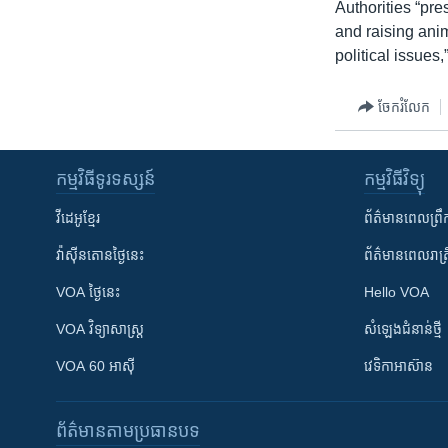
Authorities “p
and raising ani
political issues,
ចែករំលែក
កម្មវិធី​ទូរទស្សន៍
កម្មវិធី​វិទ្យុ
វីដេអូ​ខ្មែរ
ព័ត៌មាន​ពេល​ព្រឹ
វ៉ាស៊ីនតោន​ថ្ងៃ​នេះ
ព័ត៌មាន​​ពេល​រាត្រ
VOA ថ្ងៃនេះ
Hello VOA
VOA ​វិទ្យាសាស្ត្រ
សំឡេង​ជំនាន់​ថ្មី
VOA 60 អាស៊ី
វេទិកា​អាស៊ាន
ព័ត៌មាន​តាមប្រធានបទ​