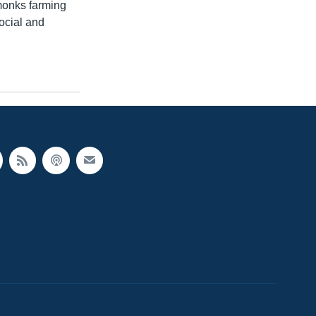
monks farming
ocial and