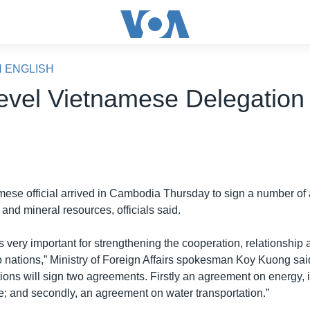
N ENGLISH
evel Vietnamese Delegation 
mese official arrived in Cambodia Thursday to sign a number o
 and mineral resources, officials said.
“is very important for strengthening the cooperation, relationship
 nations,” Ministry of Foreign Affairs spokesman Koy Kuong said
ations will sign two agreements. Firstly an agreement on energy, 
e; and secondly, an agreement on water transportation.”