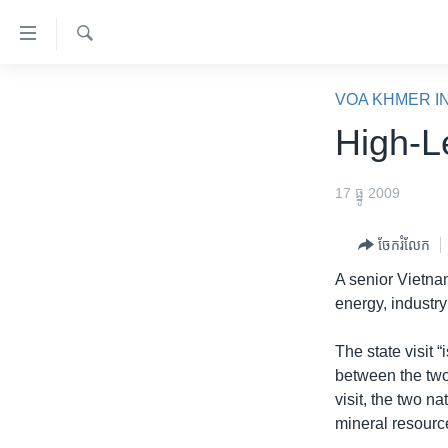
ភ្ជាប់​
ទៅ​
គេហទំព័រ​
ស្វែង​
កម្ពុជា
រក
VOA KHMER I
ទាក់ទង
អន្តរជាតិ
High-L
រំលង​
និង​
អាមេរិក
ចូល​
17 ធ្នូ 2009
ចិន
ទៅ​​
ទំព័រ​
ហេឡូវីអូអេ
ចែករំលែក
ព័ត៌មាន​​
កម្ពុជាច្នៃប្រតិដ្ឋ
A senior Vietna
តែ​
energy, industry
ម្តង
ព្រឹត្តិការណ៍ព័ត៌មាន
រំលង​
ទូរទស្សន៍ / វីដេអូ​
The state visit 
និង​
between the two
ចូល​
វិទ្យុ / ផតខាសថ៍
visit, the two n
ទៅ​
កម្មវិធីទាំងអស់
mineral resourc
ទំព័រ​