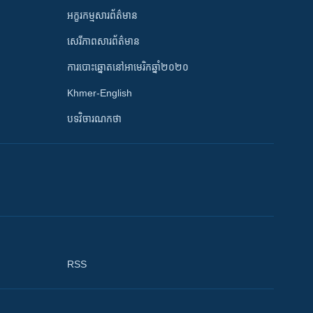
អក្ខរកម្មសារព័ត៌មាន
សេរីភាពសារព័ត៌មាន
ការបោះឆ្នោតនៅអាមេរិកឆ្នាំ២០២០
Khmer-English
បទវិចារណកថា
RSS