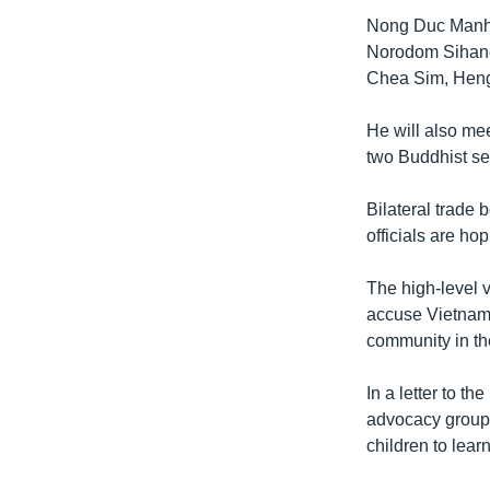
រចនា
Nong Duc Manh, 
សម្ព័ន្ធ​
Norodom Sihanom
រំលង​
Chea Sim, Heng
និង​
ចូល​
He will also me
ទៅ​
two Buddhist se
កាន់​
ទំព័រ​
Bilateral trade 
ស្វែង​
officials are ho
រក
The high-level
accuse Vietname
community in t
In a letter to t
advocacy group, 
children to lear