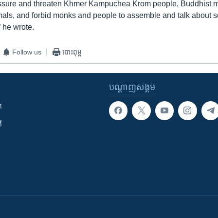
ressure and threaten Khmer Kampuchea Krom people, Buddhist 
mals, and forbid monks and people to assemble and talk about s
” he wrote.
Follow us
បោះពុម្ព
បណ្តាញ​សង្គម
ក
ី