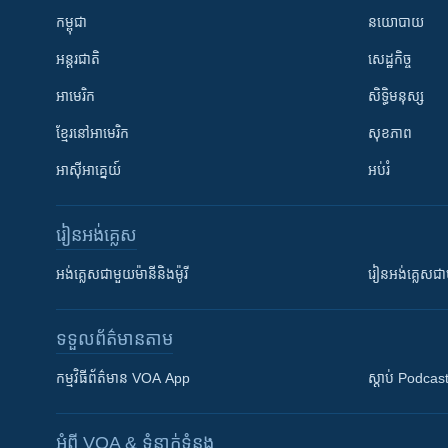
កម្ពុជា
នយោបាយ
អន្តរជាតិ
សេដ្ឋកិច្ច
អាមេរិក
សិទ្ធិមនុស្ស
ខ្មែរ​នៅអាមេរិក
សុខភាព
អាស៊ីអាគ្នេយ៍
អប់រំ
រៀន​​អង់គ្លេស
អង់គ្លេស​ជាមួយ​ម៉ានី​និង​ម៉ូរី
រៀន​​​​​​អង់គ្លេ
ទទួល​ព័ត៌មាន​តាម
កម្មវិធី​ព័ត៌មាន VOA App
ស្តាប់ Podcas
អំពី​ VOA & ទំនាក់ទំនង