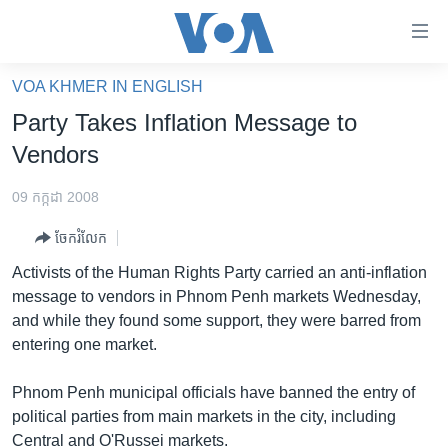
ភ្ជាប់​
ទៅ​
គេហទំព័រ​
VOA KHMER IN ENGLISH
កម្ពុជា
ទាក់ទង
Party Takes Inflation Message to
រំលង​
អន្តរជាតិ
Vendors
និង​
អាមេរិក
ចូល​
09 កក្កដា 2008
ទៅ​​
ចិន
ទំព័រ​
ចែករំលែក
ហេឡូវីអូអេ
ព័ត៌មាន​​
Activists of the Human Rights Party carried an anti-inflation
តែ​
កម្ពុជាច្នៃប្រតិដ្ឋ
message to vendors in Phnom Penh markets Wednesday,
ម្តង
and while they found some support, they were barred from
ព្រឹត្តិការណ៍ព័ត៌មាន
រំលង​
entering one market.
និង​
ទូរទស្សន៍ / វីដេអូ​
ចូល​
Phnom Penh municipal officials have banned the entry of
វិទ្យុ / ផតខាសថ៍
ទៅ​
political parties from main markets in the city, including
ទំព័រ​
កម្មវិធីទាំងអស់
Central and O'Russei markets.