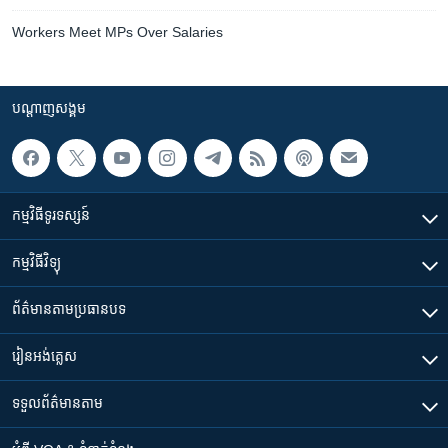
Workers Meet MPs Over Salaries
បណ្តាញ​សង្គម
កម្មវិធី​ទូរទស្សន៍
កម្មវិធី​វិទ្យុ
ព័ត៌មាន​តាមប្រធានបទ​
រៀន​​អង់គ្លេស
ទទួល​ព័ត៌មាន​តាម