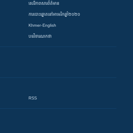
សេរីភាពសារព័ត៌មាន
ការបោះឆ្នោតនៅអាមេរិកឆ្នាំ២០២០
Khmer-English
បទវិចារណកថា
RSS