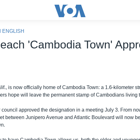
N ENGLISH
each 'Cambodia Town' App
f., is now officially home of Cambodia Town: a 1.6-kilometer st
nners hope will leave the permanent stamp of Cambodians living 
 council approved the designation in a meeting July 3. From now
et between Junipero Avenue and Atlantic Boulevard will now b
n.
y to have Cambodia Town allows us, both the older and younger