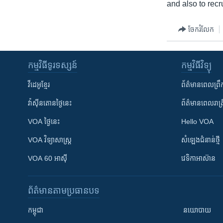
and also to recr
ចែករំលែក
កម្មវិធី​ទូរទស្សន៍
កម្មវិធី​វិទ្យុ
វីដេអូ​ខ្មែរ
ព័ត៌មាន​ពេល​ព្រឹ
វ៉ាស៊ីនតោន​ថ្ងៃ​នេះ
ព័ត៌មាន​​ពេល​រាត្រ
VOA ថ្ងៃនេះ
Hello VOA
VOA ​វិទ្យាសាស្ត្រ
សំឡេង​ជំនាន់​ថ្មី
VOA 60 អាស៊ី
វេទិកា​អាស៊ាន
ព័ត៌មាន​តាមប្រធានបទ​
កម្ពុជា
នយោបាយ