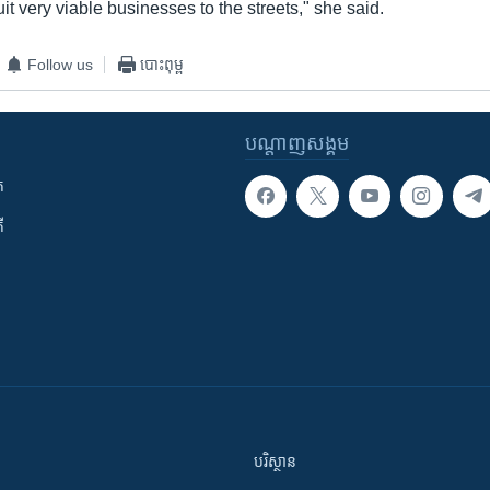
uit very viable businesses to the streets," she said.
Follow us
បោះពុម្ព
បណ្តាញ​សង្គម
ក
ី
បរិស្ថាន