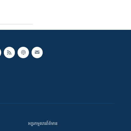
អក្ខរកម្មសារព័ត៌មាន