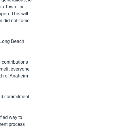
ia Town, Inc.
pen. This will
n did not come
e Long Beach
 contributions
enefit everyone
tch of Anaheim
and commitment
ified way to
ment process