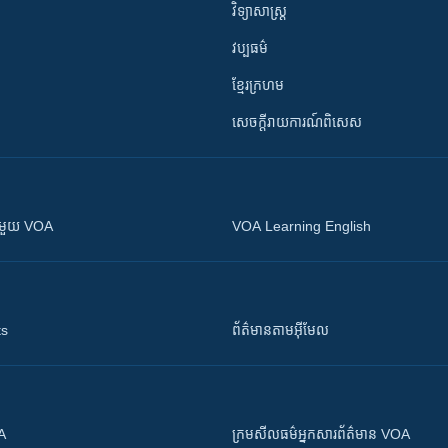
វិទ្យាសាស្រ្ត
វប្បធម៌
ខ្មែរក្រហម
សេចក្តីរាយការណ៍ពិសេស
ស​​ជាមួយ VOA
VOA Learning English
ts
ព័ត៌មាន​តាម​អ៊ីមែល
OA
ក្រម​​​សីលធម៌​​​អ្នក​​​សារព័ត៌មាន VOA