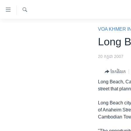
ភ្ជាប់​
ទៅ​
គេហទំព័រ​
ស្វែង​
កម្ពុជា
រក
VOA KHMER I
ទាក់ទង
អន្តរជាតិ
Long B
រំលង​
និង​
អាមេរិក
ចូល​
20 កក្កដា 2007
ចិន
ទៅ​​
ទំព័រ​
ហេឡូវីអូអេ
ចែករំលែក
ព័ត៌មាន​​
កម្ពុជាច្នៃប្រតិដ្ឋ
Long Beach, Cali
តែ​
street that pla
ម្តង
ព្រឹត្តិការណ៍ព័ត៌មាន
រំលង​
ទូរទស្សន៍ / វីដេអូ​
Long Beach city
និង​
of Anaheim Stre
ចូល​
វិទ្យុ / ផតខាសថ៍
Cambodian Tow
ទៅ​
កម្មវិធីទាំងអស់
ទំព័រ​
"The opportunit