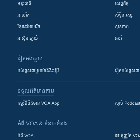
អន្តរជាតិ
សេដ្ឋកិច្ច
អាមេរិក
សិទ្ធិមនុស្ស
ខ្មែរ​នៅអាមេរិក
សុខភាព
អាស៊ីអាគ្នេយ៍
អប់រំ
រៀន​​អង់គ្លេស
អង់គ្លេស​ជាមួយ​ម៉ានី​និង​ម៉ូរី
រៀន​​​​​​អង់គ្លេ
ទទួល​ព័ត៌មាន​តាម
កម្មវិធី​ព័ត៌មាន VOA App
ស្តាប់ Podcas
អំពី​ VOA & ទំនាក់ទំនង
អំពី​ VOA
ធម្មនុញ្ញ​នៃ V