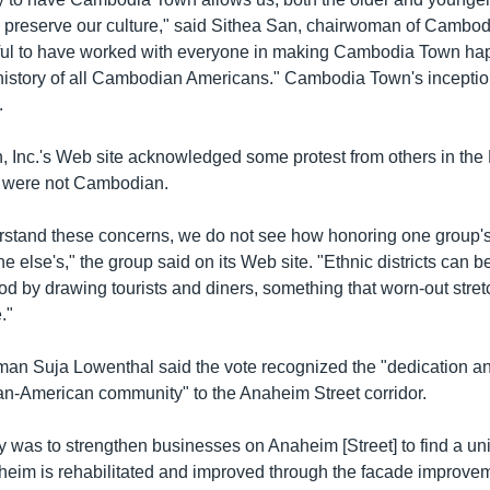
o preserve our culture," said Sithea San, chairwoman of Cambod
teful to have worked with everyone in making Cambodia Town hap
history of all Cambodian Americans." Cambodia Town's inceptio
.
Inc.'s Web site acknowledged some protest from others in th
 were not Cambodian.
stand these concerns, we do not see how honoring one group's
 else's," the group said on its Web site. "Ethnic districts can b
od by drawing tourists and diners, something that worn-out stre
."
an Suja Lowenthal said the vote recognized the "dedication 
n-American community" to the Anaheim Street corridor.
lly was to strengthen businesses on Anaheim [Street] to find a un
heim is rehabilitated and improved through the facade improve