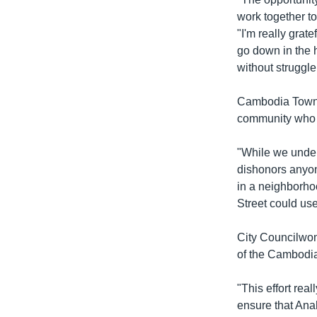
រចនា
work together t
សម្ព័ន្ធ​
"I'm really gra
រំលង​
go down in the 
និង​
without struggle
ចូល​
ទៅ​
Cambodia Town, 
កាន់​
community who
ទំព័រ​
ស្វែង​
"While we under
រក
dishonors anyone
in a neighborho
Street could use
City Councilwom
of the Cambodia
"This effort rea
ensure that Ana