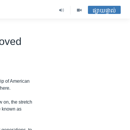
ផ្សាយផ្ទាល់
roved
rip of American
there.
 on, the stretch
e known as
 generations, to