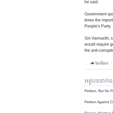
he said.
Government spo
times the import
People's Party.
Sin Vannarith, s
would require g
the anti-corrupt
ចែករំលែក
អត្ថបទ​ទាក់
Petition, But No 
Petition Against 