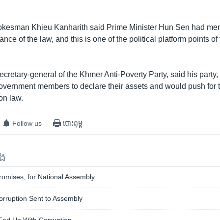
kesman Khieu Kanharith said Prime Minister Hun Sen had men
ance of the law, and this is one of the political platform points 
ecretary-general of the Khmer Anti-Poverty Party, said his party, 
overnment members to declare their assets and would push for t
ion law.
Follow us
បោះពុម្ព
ទង
Promises, for National Assembly
Corruption Sent to Assembly