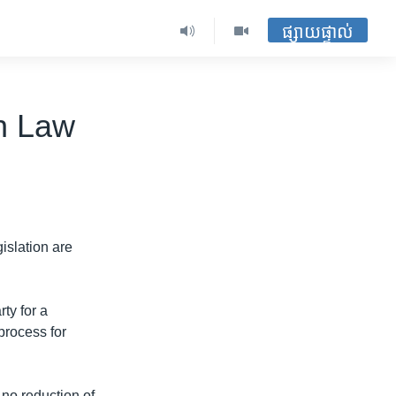
ផ្សាយផ្ទាល់
on Law
islation are
ty for a
process for
 no reduction of