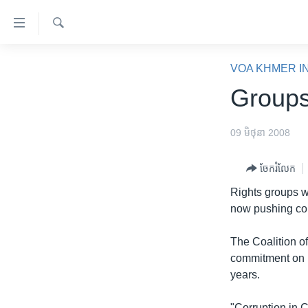
ភ្ជាប់​
ទៅ​
គេហទំព័រ​
ស្វែង​
កម្ពុជា
រក
VOA KHMER I
ទាក់ទង
អន្តរជាតិ
Groups
រំលង​
និង​
អាមេរិក
ចូល​
09 មិថុនា 2008
ចិន
ទៅ​​
ទំព័រ​
ហេឡូវីអូអេ
ចែករំលែក
ព័ត៌មាន​​
កម្ពុជាច្នៃប្រតិដ្ឋ
Rights groups w
តែ​
now pushing comp
ម្តង
ព្រឹត្តិការណ៍ព័ត៌មាន
រំលង​
ទូរទស្សន៍ / វីដេអូ​
The Coalition of
និង​
commitment on pa
ចូល​
វិទ្យុ / ផតខាសថ៍
years.
ទៅ​
កម្មវិធីទាំងអស់
ទំព័រ​
"Corruption in 