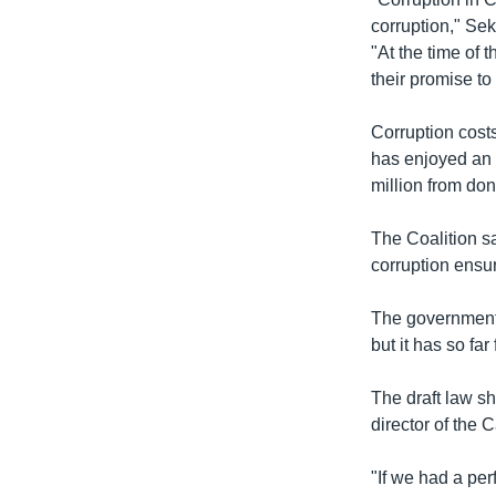
រចនា
corruption," Se
សម្ព័ន្ធ​
"At the time of t
រំលង​
their promise to
និង​
ចូល​
Corruption cost
ទៅ​
has enjoyed an e
កាន់​
million from do
ទំព័រ​
ស្វែង​
The Coalition s
រក
corruption ensur
The government 
but it has so fa
The draft law s
director of the
"If we had a per