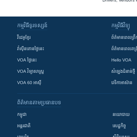
Drivers, Vendors 
កម្មវិធី​ទូរទស្សន៍
កម្មវិធី​វិទ្យុ
វីដេអូ​ខ្មែរ
ព័ត៌មាន​ពេល​ព្រឹ
វ៉ាស៊ីនតោន​ថ្ងៃ​នេះ
ព័ត៌មាន​​ពេល​រាត្រ
VOA ថ្ងៃនេះ
Hello VOA
VOA ​វិទ្យាសាស្ត្រ
សំឡេង​ជំនាន់​ថ្មី
VOA 60 អាស៊ី
វេទិកា​អាស៊ាន
ព័ត៌មាន​តាមប្រធានបទ​
កម្ពុជា
នយោបាយ
អន្តរជាតិ
សេដ្ឋកិច្ច