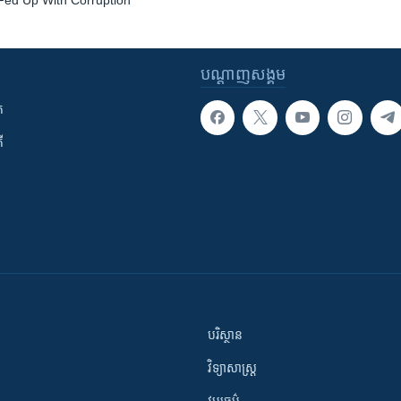
Fed Up With Corruption
បណ្តាញ​សង្គម
ក
ី
បរិស្ថាន
វិទ្យាសាស្រ្ត