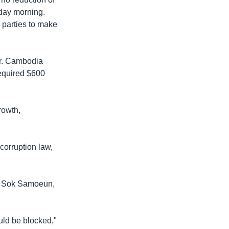
nday morning.
al parties to make
ar. Cambodia
required $600
rowth,
corruption law,
t, Sok Samoeun,
ould be blocked,"