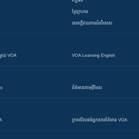
វប្បធម៌
ខ្មែរក្រហម
សេចក្តីរាយការណ៍ពិសេស
ស​​ជាមួយ VOA
VOA Learning English
ts
ព័ត៌មាន​តាម​អ៊ីមែល
OA
ក្រម​​​សីលធម៌​​​អ្នក​​​សារព័ត៌មាន VOA