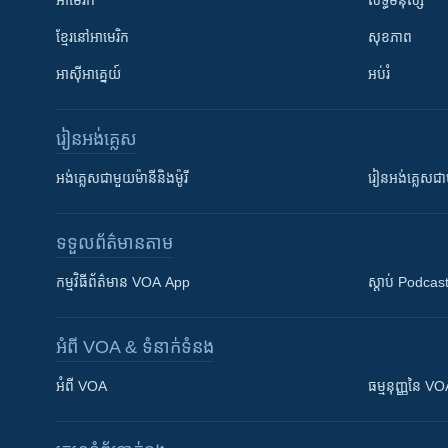
អាមេរិក
សិទ្ធិមនុស្ស
ខ្មែរ​នៅអាមេរិក
សុខភាព
អាស៊ីអាគ្នេយ៍
អប់រំ
រៀន​​អង់គ្លេស
អង់គ្លេស​ជាមួយ​ម៉ានី​និង​ម៉ូរី
រៀន​​​​​​អង់គ្លេ
ទទួល​ព័ត៌មាន​តាម
កម្មវិធី​ព័ត៌មាន VOA App
ស្តាប់ Podcas
អំពី​ VOA & ទំនាក់ទំនង
អំពី​ VOA
ធម្មនុញ្ញ​នៃ V