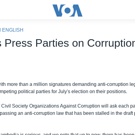
N ENGLISH
 Press Parties on Corrupti
ith more than a million signatures demanding anti-corruption leg
eting political parties for July's election on their positions.
 Civil Society Organizations Against Corruption will ask each par
ssing an anti-corruption law that has been stalled in the draft 
Cambodia is serious, and we note that up to now, there has been