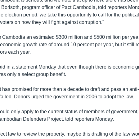
k Borisoth, program officer of Pact Cambodia, told reporters Mo
he election period, we take this opportunity to call for the politic
 voters on how they will fight against corruption."
s Cambodia an estimated $300 million and $500 million per ye
conomic growth rate of around 10 percent per year, but it still 
nors each year.
aid in a statement Monday that even though there is economic g
es only a select group benefit.
has promised for more than a decade to draft and pass an anti-
r failed. Donors urged the government in 2006 to adopt the law.
hould only apply to the current status of members of governmen
 Cambodian Defenders Project, told reporters Monday.
fect law to review the property, maybe this drafting of the law w