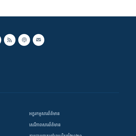
អក្ខរកម្មសារព័ត៌មាន
សេរីភាពសារព័ត៌មាន