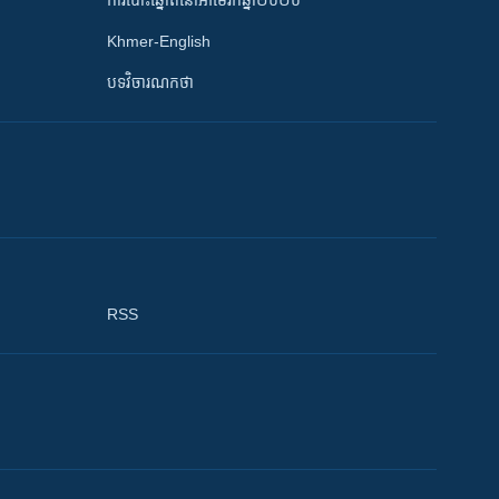
ការបោះឆ្នោតនៅអាមេរិកឆ្នាំ២០២០
Khmer-English
បទវិចារណកថា
RSS