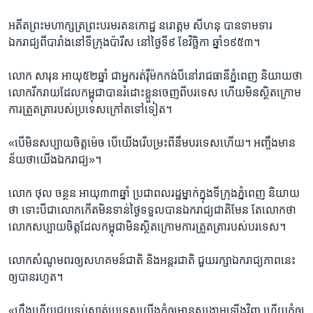
s
e
l
អតីត​ព្រះ​មហាក្សត្រ​ព្រះ​បរម​រតន​កោដ្ឋ ​នរោត្តម សីហនុ បាន​ទាម​ទារ​
i
ឯករាជ្យពី​បារាំង​នៅ​ទីក្រុង​ប៉ារីស នៅ​ថ្ងៃ​ទី៩ ​ខែវិច្ឆិកា ឆ្នាំ​១៩៥៣។
d
e
លោក​ សារុន អាយុ​៥២ឆ្នាំ​ ជា​អ្នក​រត់​រ៉ឺម៉ក​កង់​បី​នៅ​រាជធានី​ភ្នំពេញ និយាយ​ថា​
លោក​រីករាយ​ដែល​កម្ពុជា​បាន​រំដោះ​ខ្លួន​ចេញ​ពី​បរទេស ​ហើយ​មិន​ស្ថិត​ក្រោម​
ការ​ត្រួតត្រារបស់​ប្រទេស​ក្រៅ​តទៅទៀត។
​«បើ​មិន​សប្បាយ​ចិត្ត​ម៉េច​ បើ​យើង​រើ​បម្រះ​ពី​នឹម​បរទេស​ហើយ។ ​អញ្ចឹង​មាន​
ន័យ​ថា​យើង​ឯករាជ្យ»។
លោក​ ថុល ចន្ថន​ អាយុ​៣៣ឆ្នាំ ប្រជា​ពលរដ្ឋ​ម្នាក់​ក្នុង​ទីក្រុង​ភ្នំពេញ និយាយ​
ថា ​ទោះ​បី​ជា​លោក​កើត​មិន​ទាន់​ថ្ងៃ​ទទួល​បាន​ឯករាជ្យ​ជាតិ​មែន តែ​លោក​ថា​
លោក​សប្បាយ​ចិត្ត​ដែល​កម្ពុជា​មិន​ស្ថិត​ក្រោម​ការ​ត្រួតត្រា​របស់​បរទេស។
លោក​សំណូម​ពរ​ឲ្យ​សហគមន៍​ជាតិ​ និង​អន្តរជាតិ ជួយ​រក្សា​ឯករាជ្យ​ភាព​នេះ​
ឲ្យ​បាន​រហូត។
«ហ្នឹង​ហើយជួយ​ទប់​ស្កាត់​ប្រទេស​យើង​កុំ​ឲ្យ​មាន​សង្គ្រាម​ឡើង​វិញ ហើយ​កុំ​ឲ្យ​