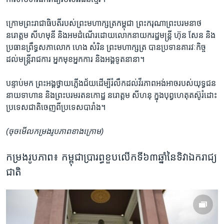
ក្រោម​ព្រះ​រាជាធិបតី​របស់ព្រះ​មហាក្សត្រ​កម្ពុជា ព្រះ​ករុណា​ព្រះ​បរមនាថ​
នរោត្តម​ សីហមុនី​ និង​អម​ដំណើរ​ដោយ​លោក​នាយក​រដ្ឋ​មន្ត្រី ហ៊ុន សែន និង
ប្រធាន​ព្រឹទ្ធ​សភា​លោក ​ហេង សំរិន ព្រះមហាក្សត្រ បានប្រទាន​គារវៈកិច្ច​
ដល់​មន្ត្រី​រាជការ​ អ្នក​មុខ​អ្នក​ការ និង​អង្គ​ទូត​នានា។
បន្ទាប់​មក ព្រះ​អង្គ​ថ្វាយ​ភ្លើង​ជ័យ​ដើម្បី​រំលឹក​ដល់​វីរភាព​អង់អាច​របស់​យុទ្ធជន
នាយទាហាន និង​ព្រះ​បរម​រតន​កោដ្ឋ នរោត្តម សីហនុ​ ក្នុង​បុព្វហេតុ​តស៊ូ​រំដោះ​
ប្រទេស​ជាតិ​ចេញ​ពី​ប្រទេស​បារាំង។
(ចុចមើលកម្រងរូបភាពខាងក្រោម)
កម្រង​រូបភាព៖ កម្ពុជា​ប្រារព្ធ​ខួប​លើក​ទី​៦៣​ឆ្នាំ​នៃ​ទិវា​​ឯករាជ្យ​
ជាតិ