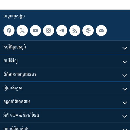
បណ្តាញ​សង្គម
កម្មវិធី​ទូរទស្សន៍
កម្មវិធី​វិទ្យុ
ព័ត៌មាន​តាមប្រធានបទ​
រៀន​​អង់គ្លេស
ទទួល​ព័ត៌មាន​តាម
អំពី​ VOA & ទំនាក់ទំនង
គេហទំព័រ​​ទាក់ទង