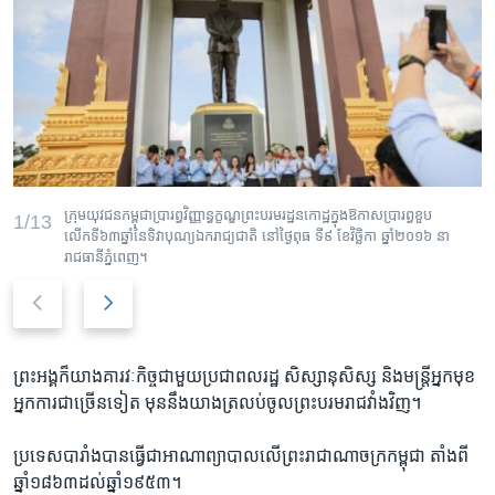
ក្រុមយុវជនកម្ពុជាប្រារព្ធវិញ្ញាន្ធក្ខណ្ឌព្រះបរមរដ្ឋនកោដ្ឋក្នុងឱកាសប្រារព្ធខួប
1/13
លើកទី៦៣ឆ្នាំនៃទិវាបុណ្យឯករាជ្យជាតិ នៅថ្ងៃពុធ ទី៩ ខែវិច្ឆិកា ឆ្នាំ២០១៦ នា
រាជធានីភ្នំពេញ។
P
N
r
e
e
x
v
t
ព្រះ​អង្គ​ក៏​យាង​គារវៈ​កិច្ច​ជាមួយ​ប្រជា​ពលរដ្ឋ​ សិស្សានុសិស្ស និង​មន្ត្រី​អ្នក​មុខ​
i
s
អ្នកការ​ជាច្រើន​ទៀត​ មុន​នឹង​យាង​ត្រលប់​ចូល​ព្រះ​បរម​រាជ​វាំង​វិញ។
o
l
u
i
ប្រទេស​បារាំង​បាន​ធ្វើ​ជា​អាណា​ព្យាបាល​លើ​ព្រះរាជាណាចក្រ​កម្ពុជា​ តាំងពី​
s
d
ឆ្នាំ​១៨៦៣​ដល់​ឆ្នាំ​១៩៥៣។