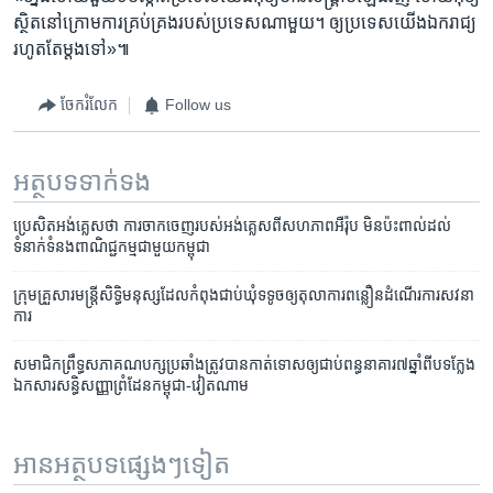
ស្ថិត​នៅ​ក្រោម​ការ​គ្រប់​គ្រង​របស់​ប្រទេស​ណា​មួយ។​ ឲ្យ​ប្រទេស​យើង​ឯករាជ្យ​
រហូតតែ​ម្ដង​ទៅ»៕
ចែករំលែក
Follow us
អត្ថបទ​ទាក់ទង
ប្រេសិត​អង់គ្លេសថា ការ​ចាកចេញ​របស់​អង់គ្លេស​ពី​សហភាព​អឺរ៉ុប មិន​ប៉ះពាល់​ដល់​
ទំនាក់​ទំនង​ពាណិជ្ជកម្ម​ជាមួយ​កម្ពុជា
ក្រុម​គ្រួសារ​មន្ត្រី​សិទ្ធិមនុស្ស​ដែល​កំពុង​ជាប់​ឃុំ​ទទូច​ឲ្យ​តុលាការ​ពន្លឿន​ដំណើរការ​សវនា
ការ
សមាជិក​ព្រឹទ្ធសភា​គណបក្ស​ប្រឆាំង​ត្រូវ​បាន​កាត់​ទោស​ឲ្យ​ជាប់​ពន្ធនាគារ​៧​ឆ្នាំ​ពី​បទ​ក្លែង​
ឯកសារ​សន្ធិសញ្ញា​ព្រំដែន​កម្ពុជា-វៀតណាម
អានអត្ថបទផ្សេងៗទៀត