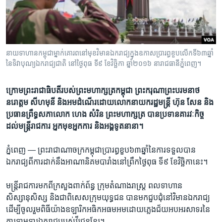
រចនា
សម្ព័ន្ធ​
Khmer English
រំលង​
និង​
បណ្តាញ​សង្គម
ចូល​
នាយទាហានកម្ពុជាម្នាក់គោរពនៅមុខវិមានឯករាជ្យក្នុងឧកាសប្រារព្ធខួបលើកទី៦៣ឆ្នាំ
ទៅ​
នៃទិវាបុណ្យឯករាជ្យជាតិ នៅថ្ងៃពុធ ទី៩ ខែវិច្ឆិកា ឆ្នាំ២០១៦ នារាជធានីភ្នំពេញ។
កាន់​
ទំព័រ​
ភាសា
ក្រោម​ព្រះ​រាជាធិបតី​របស់​​ព្រះ​មហាក្សត្រ​កម្ពុជា ព្រះ​ករុណា​ព្រះ​បរមនាថ​
ស្វែង​
នរោត្តម​ សីហមុនី​ និង​អម​ដំណើរ​ដោយ​លោក​នាយក​រដ្ឋ​មន្ត្រី ហ៊ុន សែន និង​​
រក
ប្រធាន​ព្រឹទ្ធ​សភា​លោក ​ហេង សំរិន ព្រះមហាក្សត្រ បាន​​ប្រទាន​គារវៈកិច្ច​
ដល់​មន្ត្រី​រាជការ​ អ្នក​មុខ​អ្នក​ការ និង​អង្គ​ទូត​នានា។
ភ្នំពេញ —
ព្រះ​រាជា​ណា​ចក្រ​កម្ពុជា​ប្រារព្ធ​ខួប​៦៣ឆ្នាំ​នៃ​ការ​ទទួល​បាន​
ឯករាជ្យ​ពី​ការ​ដាក់​នឹង​អាណា​និគម​បារាំង​នៅ​ព្រឹក​ថ្ងៃ​ពុធ ទី​៩ ខែ​វិច្ឆិកា​នេះ។
មន្ត្រី​រាជ​ការ​មកពី​ក្រសួង​ពាក់​ព័ន្ធ ក្រុម​តំណាងរាស្ត្រ​ ពល​ទាហាន
សិស្សានុសិស្ស​ និង​ជា​ពិសេស​ក្រុម​យុទ្ធជន​ បាន​មក​ជួប​ជុំ​នៅ​វិមាន​ឯករាជ្យ
ដើម្បី​ចូលរួម​ពិធី​យ៉ាង​ឧឡារិក​អធិក​អធម​អម​ដោយ​ភ្លេង​ជ័យ​អបអរ​សាទរ​នៃ​
ការ​ទាម​ទារ​ឯករាជ្យ​របស់​វីរជន​ខ្មែរ។​