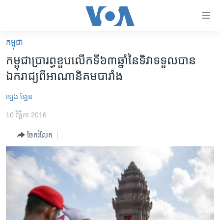
ភ្ជាប់​
ទៅ​
គេហទំព័រ​
កម្ពុជា
កម្ពុជា
ទាក់ទង
កម្ពុជា​ប្រារព្ធ​ខួប​លើក​ទី​៦៣​ឆ្នាំ​នៃ​ទិវា​ទទួល​បាន​
រំលង​
អន្តរជាតិ
ឯករាជ្យ​ពី​អាណានិគម​បារាំង
និង​
អាមេរិក
ចូល​
ឡេង ឡែន
ទៅ​​
ចិន
ទំព័រ​
10 វិច្ឆិកា 2016
ហេឡូវីអូអេ
ព័ត៌មាន​​
ចែករំលែក
តែ​
កម្ពុជាច្នៃប្រតិដ្ឋ
ម្តង
ព្រឹត្តិការណ៍ព័ត៌មាន
រំលង​
និង​
ទូរទស្សន៍ / វីដេអូ​
ចូល​
វិទ្យុ / ផតខាសថ៍
ទៅ​
ទំព័រ​
កម្មវិធីទាំងអស់