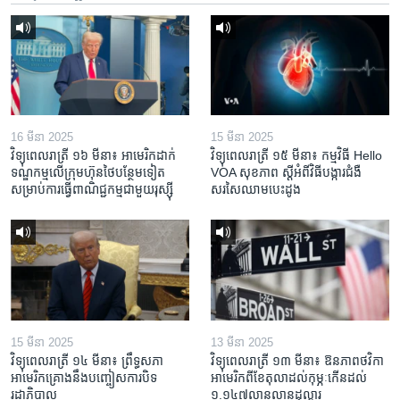
16 មីនា 2025
15 មីនា 2025
វិទ្យុពេលរាត្រី ១៦ មីនា៖ អាមេរិក​ដាក់​
វិទ្យុពេលរាត្រី ១៥ មីនា៖ កម្មវិធី ​Hello
ទណ្ឌកម្ម​លើ​ក្រុមហ៊ុន​ថៃ​បន្ថែម​ទៀត​
VOA សុខភាព ស្ដី​អំពី​វិធី​បង្ការ​ជំងឺ​
សម្រាប់​ការ​ធ្វើ​ពាណិជ្ជកម្ម​ជាមួយ​រុស្ស៊ី
សរសៃ​ឈាម​បេះដូង
15 មីនា 2025
13 មីនា 2025
វិទ្យុពេលរាត្រី ១៤ មីនា៖ ព្រឹទ្ធសភា
វិទ្យុពេលរាត្រី ១៣ មីនា៖ ឱនភាព​ថវិកា​
អាមេរិកគ្រោងនឹងបញ្ចៀសការបិទ
អាមេរិក​ពី​ខែ​តុលា​ដល់​កុម្ភៈ​កើន​ដល់​
រដ្ឋាភិបាល
១.១៤៧​លានលាន​ដុល្លារ