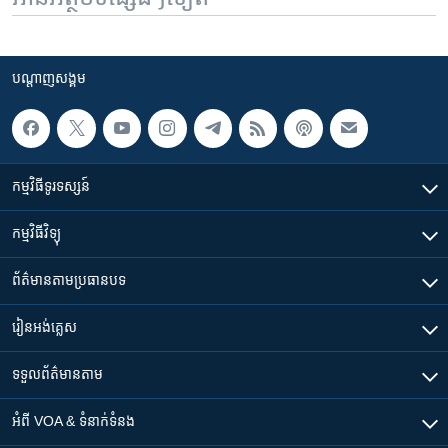
បណ្តាញ​សង្គម
កម្មវិធី​ទូរទស្សន៍
កម្មវិធី​វិទ្យុ
ព័ត៌មាន​តាមប្រធានបទ​
រៀន​​អង់គ្លេស
ទទួល​ព័ត៌មាន​តាម
អំពី​ VOA & ទំនាក់ទំនង