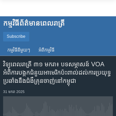
ភ្ជាប់​
ទៅ​
កម្ពុជា
គេហទំព័រ​
អន្តរជាតិ
កម្មវិធី​ព័ត៌មាន​ពេលរាត្រី
ទាក់ទង
អាមេរិក
រំលង​
Subscribe
ចិន
និង​
SUBSCRIBE
ចូល​
ហេឡូវីអូអេ
កម្មវិធី​នីមួយៗ
អំពី​កម្មវិធី​
ទៅ​​
កម្ពុជាច្នៃប្រតិដ្ឋ
YouTube Music
ទំព័រ​
វិទ្យុពេលរាត្រី ៣១ មករា៖ បទសម្ភាសន៍ VOA
ព័ត៌មាន​​
ព្រឹត្តិការណ៍ព័ត៌មាន
អំពី​ការបង្កក​ជំនួយ​អាមេរិក​ប៉ះពាល់ដល់​ការប្រយុទ្ធ​
តែ​
Spotify
ទូរទស្សន៍ / វីដេអូ​
ប្រឆាំង​នឹង​ជំងឺ​គ្រុនចាញ់​នៅ​កម្ពុជា
ម្តង
រំលង​
វិទ្យុ / ផតខាសថ៍
ទទួល​​​សេវា​​​ Podcast
31 មករា 2025
និង​
កម្មវិធីទាំងអស់
ចូល​
ទៅ​
Khmer English
ទំព័រ​