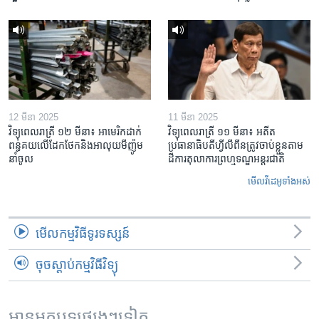
12 មីនា 2025
11 មីនា 2025
វិទ្យុពេលរាត្រី ១២ មីនា៖ អាមេរិក​ដាក់​
វិទ្យុពេលរាត្រី ១១ មីនា៖ អតីត​
ពន្ធគយ​លើ​ដែកថែក​និង​អាលុយ​មីញ៉ូម​
ប្រធានាធិបតីហ្វីលីពីន​ត្រូវ​ចាប់ខ្លួនតាម
នាំចូល
ដីការ​តុលាការ​ព្រហ្មទណ្ឌ​អន្តរជាតិ
មើល​វីដេអូ​ទាំង​អស់
មើល​កម្មវិធី​ទូរទស្សន៍
ចុចស្តាប់កម្មវិធីវិទ្យុ
អានអត្ថបទផ្សេងៗទៀត