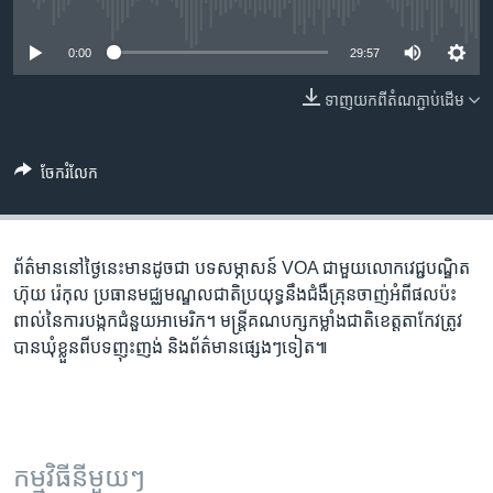
រចនា
No media source currently available
សម្ព័ន្ធ​
បណ្តាញ​សង្គម
0:00
29:57
រំលង​
និង​
ទាញ​យក​ពី​តំណភ្ជាប់​ដើម
ចូល​
ភាសា
ទៅ​
កាន់​
ចែករំលែក
ទំព័រ​
ស្វែង​
រក
ព័ត៌មាន​នៅ​ថ្ងៃនេះ​មាន​ដូចជា បទ​សម្ភាសន៍ VOA ជាមួយលោក​វេជ្ជ​បណ្ឌិត ​
ហ៊ុយ ​រ៉េកុល ប្រធាន​មជ្ឈ​មណ្ឌល​ជាតិ​ប្រយុទ្ធ​នឹង​ជំងឺ​គ្រុន​ចាញ់​អំពី​ផលប៉ះ
ពាល់​នៃ​ការ​បង្កក​ជំនួយ​អាមេរិក។ មន្រ្តី​គណ​បក្ស​កម្លាំង​ជាតិ​ខេត្ត​តាកែវ​ត្រូវ​
បាន​ឃុំ​ខ្លួន​ពី​បទ​ញុះញង់ និង​ព័ត៌មាន​ផ្សេងៗ​ទៀត៕
កម្មវិធី​នីមួយៗ