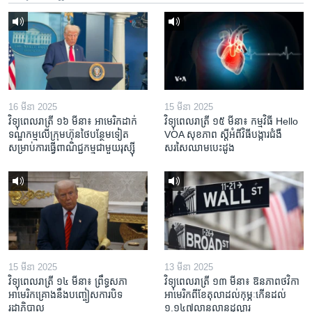
16 មីនា 2025
15 មីនា 2025
វិទ្យុពេលរាត្រី ១៦ មីនា៖ អាមេរិក​ដាក់​
វិទ្យុពេលរាត្រី ១៥ មីនា៖ កម្មវិធី ​Hello
ទណ្ឌកម្ម​លើ​ក្រុមហ៊ុន​ថៃ​បន្ថែម​ទៀត​
VOA សុខភាព ស្ដី​អំពី​វិធី​បង្ការ​ជំងឺ​
សម្រាប់​ការ​ធ្វើ​ពាណិជ្ជកម្ម​ជាមួយ​រុស្ស៊ី
សរសៃ​ឈាម​បេះដូង
15 មីនា 2025
13 មីនា 2025
វិទ្យុពេលរាត្រី ១៤ មីនា៖ ព្រឹទ្ធសភា
វិទ្យុពេលរាត្រី ១៣ មីនា៖ ឱនភាព​ថវិកា​
អាមេរិកគ្រោងនឹងបញ្ចៀសការបិទ
អាមេរិក​ពី​ខែ​តុលា​ដល់​កុម្ភៈ​កើន​ដល់​
រដ្ឋាភិបាល
១.១៤៧​លានលាន​ដុល្លារ