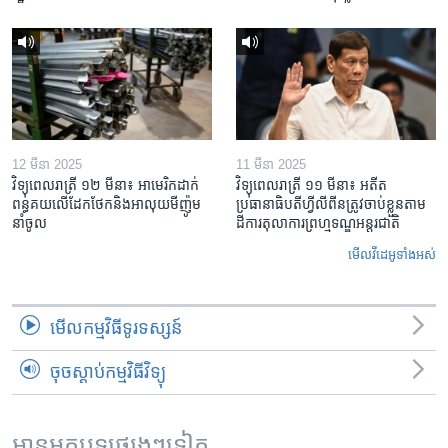
12 មីនា 2025
11 មីនា 2025
វិទ្យុពេលរាត្រី ១២ មីនា៖ អាមេរិក​ដាក់​
វិទ្យុពេលរាត្រី ១១ មីនា៖ អតីត​
ពន្ធគយ​លើ​ដែកថែក​និង​អាលុយ​មីញ៉ូម​
ប្រធានាធិបតីហ្វីលីពីន​ត្រូវ​ចាប់ខ្លួនតាម
នាំចូល
ដីការ​តុលាការ​ព្រហ្មទណ្ឌ​អន្តរជាតិ
មើល​វីដេអូ​ទាំង​អស់
មើល​កម្មវិធី​ទូរទស្សន៍
ចុចស្តាប់កម្មវិធីវិទ្យុ
អានអត្ថបទផ្សេងៗទៀត