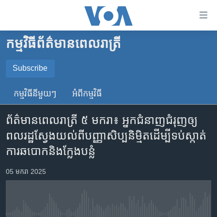
ភ្ជាប់​
ទៅ​
គេហទំព័រ​
កម្មវិធី​ព័ត៌មាន​ពេលរាត្រី
កម្ពុជា
ទាក់ទង
រំលង​
អន្តរជាតិ
Subscribe
និង​
SUBSCRIBE
អាមេរិក
ចូល​
កម្មវិធី​នីមួយៗ
អំពី​កម្មវិធី​
ទៅ​​
ចិន
YouTube Music
ទំព័រ​
ព័ត៌មាន​ពេល​រាត្រី ៥ មករា៖ អ្នកជំនាញ​ជំរុញ​ឲ្យ​
ហេឡូវីអូអេ
ព័ត៌មាន​​
ពលរដ្ឋ​ស្វែង​យល់​ពី​​​បញ្ញា​សិប្បនិម្មិតដើម្បី​ទប់ស្កាត់​
តែ​
កម្ពុជាច្នៃប្រតិដ្ឋ
Spotify
ការ​ឆបោក​និងក្លែងបន្លំ
ម្តង
ព្រឹត្តិការណ៍ព័ត៌មាន
រំលង​
ទទួល​​​សេវា​​​ Podcast
05 មករា 2025
និង​
ទូរទស្សន៍ / វីដេអូ​
ចូល​
វិទ្យុ / ផតខាសថ៍
ទៅ​
ទំព័រ​
កម្មវិធីទាំងអស់