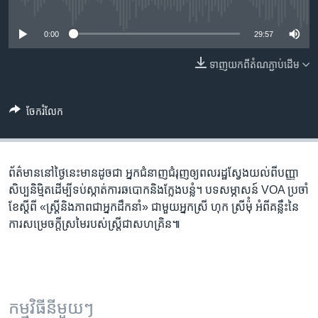
រចនា
No media source currently available
សម្ព័ន្ធ​
Khmer English
0:00
29:57
រំលង​
និង​
បណ្តាញ​សង្គម
ទាញ​យក​ពី​តំណភ្ជាប់​ដើម
ចូល​
ទៅ​
កាន់​
ចែករំលែក
ទំព័រ​
ភាសា
ស្វែង​
រក
ព័ត៌មាន​នៅ​ថ្ងៃនេះ​មាន​ដូចជា អ្នកជំនាញ​ជំរុញ​ឲ្យ​ពលរដ្ឋ​ស្វែង​យល់​ពី​​​បញ្ញា​
សិប្បនិម្មិតដើម្បី​ទប់ស្កាត់​ការ​ឆបោក​និងក្លែងបន្លំ។ បទ​សម្ភាសន៍ ​VOA​ ប្រចាំ​
ខែ​ស្តី​ពី «ស្រ្តីនិង​ភាព​ជា​អ្នក​ដឹក​នាំ» ​ជា​មួយ​អ្នក​ស្រី​ ហុក ​ស្រី​ម៉ុំ អំពីគន្លឹះនៃ​
ការ​សម្រេចក្តីស្រមៃរបស់​​ស្ត្រី​ជា​សហគ្រិន៕
កម្មវិធី​នីមួយៗ