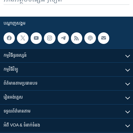
បណ្តាញ​សង្គម
កម្មវិធី​ទូរទស្សន៍
កម្មវិធី​វិទ្យុ
ព័ត៌មាន​តាមប្រធានបទ​
រៀន​​អង់គ្លេស
ទទួល​ព័ត៌មាន​តាម
អំពី​ VOA & ទំនាក់ទំនង