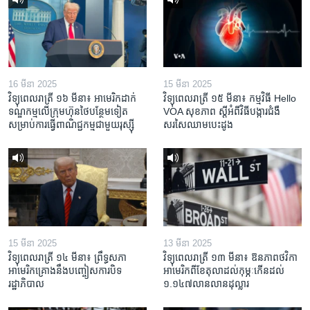
16 មីនា 2025
15 មីនា 2025
វិទ្យុពេលរាត្រី ១៦ មីនា៖ អាមេរិក​ដាក់​
វិទ្យុពេលរាត្រី ១៥ មីនា៖ កម្មវិធី ​Hello
ទណ្ឌកម្ម​លើ​ក្រុមហ៊ុន​ថៃ​បន្ថែម​ទៀត​
VOA សុខភាព ស្ដី​អំពី​វិធី​បង្ការ​ជំងឺ​
សម្រាប់​ការ​ធ្វើ​ពាណិជ្ជកម្ម​ជាមួយ​រុស្ស៊ី
សរសៃ​ឈាម​បេះដូង
15 មីនា 2025
13 មីនា 2025
វិទ្យុពេលរាត្រី ១៤ មីនា៖ ព្រឹទ្ធសភា
វិទ្យុពេលរាត្រី ១៣ មីនា៖ ឱនភាព​ថវិកា​
អាមេរិកគ្រោងនឹងបញ្ចៀសការបិទ
អាមេរិក​ពី​ខែ​តុលា​ដល់​កុម្ភៈ​កើន​ដល់​
រដ្ឋាភិបាល
១.១៤៧​លានលាន​ដុល្លារ