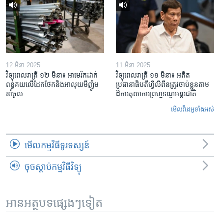
12 មីនា 2025
11 មីនា 2025
វិទ្យុពេលរាត្រី ១២ មីនា៖ អាមេរិក​ដាក់​
វិទ្យុពេលរាត្រី ១១ មីនា៖ អតីត​
ពន្ធគយ​លើ​ដែកថែក​និង​អាលុយ​មីញ៉ូម​
ប្រធានាធិបតីហ្វីលីពីន​ត្រូវ​ចាប់ខ្លួនតាម
នាំចូល
ដីការ​តុលាការ​ព្រហ្មទណ្ឌ​អន្តរជាតិ
មើល​វីដេអូ​ទាំង​អស់
មើល​កម្មវិធី​ទូរទស្សន៍
ចុចស្តាប់កម្មវិធីវិទ្យុ
អានអត្ថបទផ្សេងៗទៀត