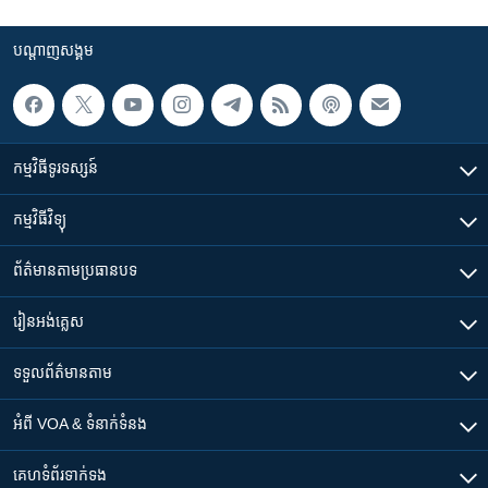
បណ្តាញ​សង្គម
កម្មវិធី​ទូរទស្សន៍
កម្មវិធី​វិទ្យុ
ព័ត៌មាន​តាមប្រធានបទ​
រៀន​​អង់គ្លេស
ទទួល​ព័ត៌មាន​តាម
អំពី​ VOA & ទំនាក់ទំនង
គេហទំព័រ​​ទាក់ទង