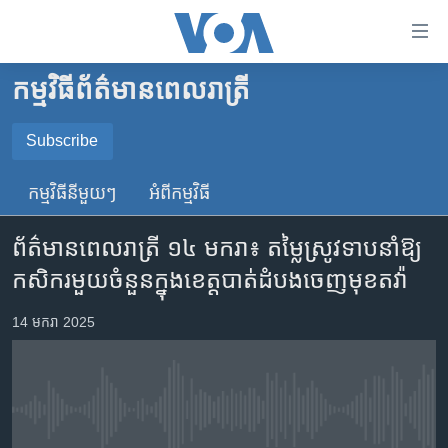
ភ្ជាប់​
ទៅ​
គេហទំព័រ​
កម្មវិធី​ព័ត៌មាន​ពេលរាត្រី
កម្ពុជា
ទាក់ទង
រំលង​
អន្តរជាតិ
Subscribe
និង​
SUBSCRIBE
អាមេរិក
ចូល​
កម្មវិធី​នីមួយៗ
អំពី​កម្មវិធី​
ទៅ​​
ចិន
YouTube Music
ទំព័រ​
ព័ត៌មានពេលរាត្រី ១៤ មករា៖ តម្លៃ​ស្រូវ​ទាប​នាំ​ឱ្យ​​
ហេឡូវីអូអេ
ព័ត៌មាន​​
កសិករ​មួយ​ចំនួន​ក្នុង​ខេត្ត​បាត់​ដំបង​ចេញ​មុខ​តវ៉ា
តែ​
កម្ពុជាច្នៃប្រតិដ្ឋ
Spotify
ម្តង
ព្រឹត្តិការណ៍ព័ត៌មាន
14 មករា 2025
រំលង​
ទទួល​​​សេវា​​​ Podcast
និង​
ទូរទស្សន៍ / វីដេអូ​
ចូល​
វិទ្យុ / ផតខាសថ៍
ទៅ​
No media source currently available
ទំព័រ​
កម្មវិធីទាំងអស់