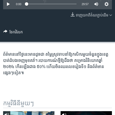
រចនា
0:00
29:57
សម្ព័ន្ធ​
Khmer English
រំលង​
ទាញ​យក​ពី​តំណភ្ជាប់​ដើម
និង​
បណ្តាញ​សង្គម
ចូល​
ទៅ​
ចែករំលែក
កាន់​
ទំព័រ​
ភាសា
ស្វែង​
ព័ត៌មាន​នៅ​ថ្ងៃនេះ​មាន​ដូចជា តម្លៃ​ស្រូវ​ទាប​នាំ​ឱ្យ​​កសិករ​មួយ​ចំនួន​ក្នុង​ខេត្ត​
រក
បាត់​ដំបង​ចេញ​មុខ​តវ៉ា។ របាយការណ៍​ថ្មី​ឱ្យ​ដឹង​ថា គម្រោង​វិនិយោគ​ឆ្នាំ​
២០២៤​ កើន​ឡើង​ជាង ​៥០% ហើយ​ចិន​ឈរ​លេខ​រៀងទី១ និង​ព័ត៌មាន​
ផ្សេងៗ​ទៀត៕
កម្មវិធី​នីមួយៗ