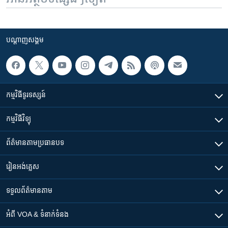
បណ្តាញ​សង្គម
កម្មវិធី​ទូរទស្សន៍
កម្មវិធី​វិទ្យុ
ព័ត៌មាន​តាមប្រធានបទ​
រៀន​​អង់គ្លេស
ទទួល​ព័ត៌មាន​តាម
អំពី​ VOA & ទំនាក់ទំនង