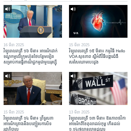
16 មីនា 2025
15 មីនា 2025
វិទ្យុពេលរាត្រី ១៦ មីនា៖ អាមេរិក​ដាក់​
វិទ្យុពេលរាត្រី ១៥ មីនា៖ កម្មវិធី ​Hello
ទណ្ឌកម្ម​លើ​ក្រុមហ៊ុន​ថៃ​បន្ថែម​ទៀត​
VOA សុខភាព ស្ដី​អំពី​វិធី​បង្ការ​ជំងឺ​
សម្រាប់​ការ​ធ្វើ​ពាណិជ្ជកម្ម​ជាមួយ​រុស្ស៊ី
សរសៃ​ឈាម​បេះដូង
15 មីនា 2025
13 មីនា 2025
វិទ្យុពេលរាត្រី ១៤ មីនា៖ ព្រឹទ្ធសភា
វិទ្យុពេលរាត្រី ១៣ មីនា៖ ឱនភាព​ថវិកា​
អាមេរិកគ្រោងនឹងបញ្ចៀសការបិទ
អាមេរិក​ពី​ខែ​តុលា​ដល់​កុម្ភៈ​កើន​ដល់​
រដ្ឋាភិបាល
១.១៤៧​លានលាន​ដុល្លារ