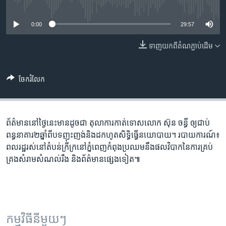
រចនា
No media source currently available
សម្ព័ន្ធ​
Khmer English
0:00
29:57
រំលង​
និង​
បណ្តាញ​សង្គម
ទាញ​យក​ពី​តំណភ្ជាប់​ដើម
ចូល​
ទៅ​
កាន់​
ចែករំលែក
ទំព័រ​
ភាសា
ស្វែង​
រក
ព័ត៌មាននៅថ្ងៃនេះមានដូចជា តុលាការកាត់ទោសលោក ស៊ុន ចន្ធី ឲ្យជាប់
ពន្ធនាគារ២ឆ្នាំពីបទញុះញង់និងដកហូតសិទ្ធិធ្វើនយោបាយ។ របាយការណ៍៖
ពលរដ្ឋរស់នៅតំបន់ក្រីក្រនៅភ្នំពេញកំពុងប្រឈមនឹងផលវិបាកនៃការគ្រប់
គ្រងសំរាមសំណល់រឹង និងព័ត៌មានផ្សេងទៀត៕
កម្មវិធី​នីមួយៗ