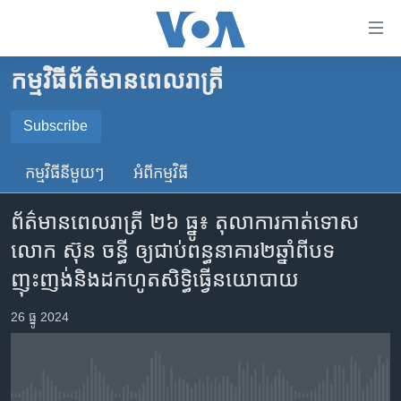
ភ្ជាប់​
ទៅ​
គេហទំព័រ​
កម្មវិធី​ព័ត៌មាន​ពេលរាត្រី
កម្ពុជា
ទាក់ទង
រំលង​
អន្តរជាតិ
Subscribe
និង​
SUBSCRIBE
អាមេរិក
ចូល​
កម្មវិធី​នីមួយៗ
អំពី​កម្មវិធី​
ទៅ​​
ចិន
YouTube Music
ទំព័រ​
ព័ត៌មានពេលរាត្រី ២៦ ធ្នូ៖ តុលាការកាត់ទោស
ហេឡូវីអូអេ
ព័ត៌មាន​​
លោក ស៊ុន ចន្ធី ឲ្យជាប់ពន្ធនាគារ២ឆ្នាំពីបទ
តែ​
កម្ពុជាច្នៃប្រតិដ្ឋ
Spotify
ញុះញង់និងដកហូតសិទ្ធិធ្វើនយោបាយ
ម្តង
ព្រឹត្តិការណ៍ព័ត៌មាន
រំលង​
ទទួល​​​សេវា​​​ Podcast
26 ធ្នូ 2024
និង​
ទូរទស្សន៍ / វីដេអូ​
ចូល​
វិទ្យុ / ផតខាសថ៍
ទៅ​
ទំព័រ​
កម្មវិធីទាំងអស់