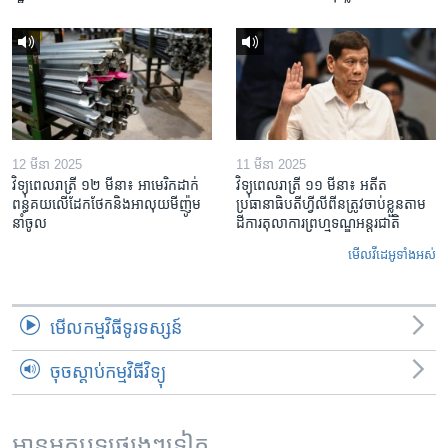
12 មីនា 2025
11 មីនា 2025
វិទ្យុពេលរាត្រី ១២ មីនា៖ អាមេរិក​ដាក់​
វិទ្យុពេលរាត្រី ១១ មីនា៖ អតីត​
ពន្ធគយ​លើ​ដែកថែក​និង​អាលុយ​មីញ៉ូម​
ប្រធានាធិបតីហ្វីលីពីន​ត្រូវ​ចាប់ខ្លួនតាម
នាំចូល
ដីការ​តុលាការ​ព្រហ្មទណ្ឌ​អន្តរជាតិ
មើល​វីដេអូ​ទាំង​អស់
មើល​កម្មវិធី​ទូរទស្សន៍
ចុចស្តាប់កម្មវិធីវិទ្យុ
អានអត្ថបទផ្សេងៗទៀត