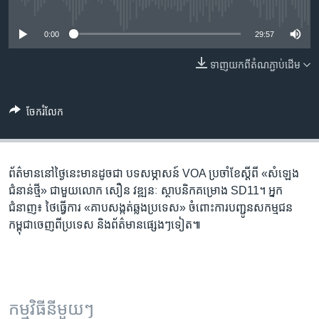
រចនា
No media source currently available
សម្ព័ន្ធ​
Khmer English
0:00
29:57
រំលង​
និង​
បណ្តាញ​សង្គម
ទាញ​យក​ពី​តំណភ្ជាប់​ដើម
ចូល​
ទៅ​
កាន់​
ចែករំលែក
ទំព័រ​
ភាសា
ស្វែង​
រក
ព័ត៌មាន​នៅ​ថ្ងៃនេះ​មាន​ដូចជា បទសម្ភាសន៍ VOA ប្រចាំខែ​ស្តីពី «សំឡេង​
ជំនាន់ថ្មី» ជាមួយ​​លោក សឿន វឌ្ឍនៈ ស្ថាបនិកគម្រោង​ SD11។ ​អ្នក​
ជំនាញ៖ ថៃ​ធ្វើការ «គាបសង្កត់​ឆ្លង​ប្រទេស» ចំពោះ​ការ​បញ្ជូន​សកម្មជន​
កម្ពុជា​ចេញ​ពី​ប្រទេស និង​ព័ត៌មាន​ផ្សេងៗ​ទៀត៕
កម្មវិធី​នីមួយៗ