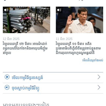
12 មីនា 2025
11 មីនា 2025
វិទ្យុពេលរាត្រី ១២ មីនា៖ អាមេរិក​ដាក់​
វិទ្យុពេលរាត្រី ១១ មីនា៖ អតីត​
ពន្ធគយ​លើ​ដែកថែក​និង​អាលុយ​មីញ៉ូម​
ប្រធានាធិបតីហ្វីលីពីន​ត្រូវ​ចាប់ខ្លួនតាម
នាំចូល
ដីការ​តុលាការ​ព្រហ្មទណ្ឌ​អន្តរជាតិ
មើល​វីដេអូ​ទាំង​អស់
មើល​កម្មវិធី​ទូរទស្សន៍
ចុចស្តាប់កម្មវិធីវិទ្យុ
អានអត្ថបទផ្សេងៗទៀត