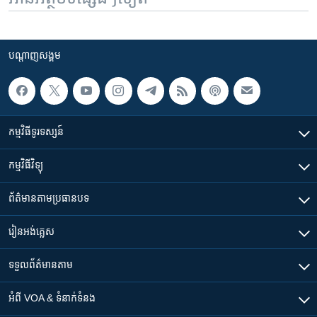
បណ្តាញ​សង្គម
កម្មវិធី​ទូរទស្សន៍
កម្មវិធី​វិទ្យុ
ព័ត៌មាន​តាមប្រធានបទ​
រៀន​​អង់គ្លេស
ទទួល​ព័ត៌មាន​តាម
អំពី​ VOA & ទំនាក់ទំនង