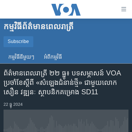
ភ្ជាប់​
ទៅ​
គេហទំព័រ​
កម្មវិធី​ព័ត៌មាន​ពេលរាត្រី
កម្ពុជា
ទាក់ទង
រំលង​
អន្តរជាតិ
Subscribe
និង​
SUBSCRIBE
អាមេរិក
ចូល​
កម្មវិធី​នីមួយៗ
អំពី​កម្មវិធី​
ទៅ​​
ចិន
YouTube Music
ទំព័រ​
ព័ត៌មានពេលរាត្រី ២២ ធ្នូ៖ បទសម្ភាសន៍ VOA
ហេឡូវីអូអេ
ព័ត៌មាន​​
ប្រចាំខែ​ស្តីពី «សំឡេង​ជំនាន់ថ្មី» ជាមួយ​​លោក
តែ​
កម្ពុជាច្នៃប្រតិដ្ឋ
Spotify
សឿន វឌ្ឍនៈ ស្ថាបនិកគម្រោង​ SD11
ម្តង
ព្រឹត្តិការណ៍ព័ត៌មាន
រំលង​
ទទួល​​​សេវា​​​ Podcast
22 ធ្នូ 2024
និង​
ទូរទស្សន៍ / វីដេអូ​
ចូល​
វិទ្យុ / ផតខាសថ៍
ទៅ​
ទំព័រ​
កម្មវិធីទាំងអស់