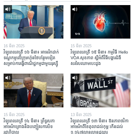
16 មីនា 2025
15 មីនា 2025
វិទ្យុពេលរាត្រី ១៦ មីនា៖ អាមេរិក​ដាក់​
វិទ្យុពេលរាត្រី ១៥ មីនា៖ កម្មវិធី ​Hello
ទណ្ឌកម្ម​លើ​ក្រុមហ៊ុន​ថៃ​បន្ថែម​ទៀត​
VOA សុខភាព ស្ដី​អំពី​វិធី​បង្ការ​ជំងឺ​
សម្រាប់​ការ​ធ្វើ​ពាណិជ្ជកម្ម​ជាមួយ​រុស្ស៊ី
សរសៃ​ឈាម​បេះដូង
15 មីនា 2025
13 មីនា 2025
វិទ្យុពេលរាត្រី ១៤ មីនា៖ ព្រឹទ្ធសភា
វិទ្យុពេលរាត្រី ១៣ មីនា៖ ឱនភាព​ថវិកា​
អាមេរិកគ្រោងនឹងបញ្ចៀសការបិទ
អាមេរិក​ពី​ខែ​តុលា​ដល់​កុម្ភៈ​កើន​ដល់​
រដ្ឋាភិបាល
១.១៤៧​លានលាន​ដុល្លារ