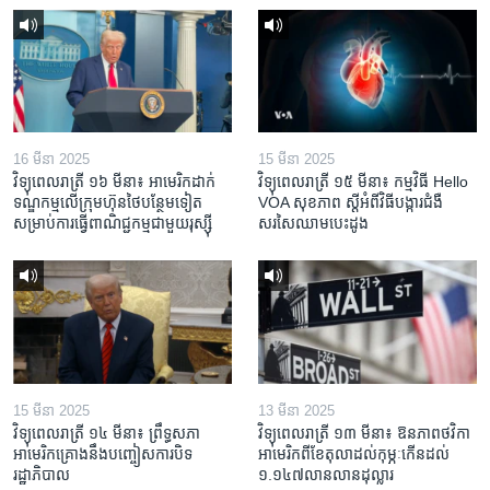
16 មីនា 2025
15 មីនា 2025
វិទ្យុពេលរាត្រី ១៦ មីនា៖ អាមេរិក​ដាក់​
វិទ្យុពេលរាត្រី ១៥ មីនា៖ កម្មវិធី ​Hello
ទណ្ឌកម្ម​លើ​ក្រុមហ៊ុន​ថៃ​បន្ថែម​ទៀត​
VOA សុខភាព ស្ដី​អំពី​វិធី​បង្ការ​ជំងឺ​
សម្រាប់​ការ​ធ្វើ​ពាណិជ្ជកម្ម​ជាមួយ​រុស្ស៊ី
សរសៃ​ឈាម​បេះដូង
15 មីនា 2025
13 មីនា 2025
វិទ្យុពេលរាត្រី ១៤ មីនា៖ ព្រឹទ្ធសភា
វិទ្យុពេលរាត្រី ១៣ មីនា៖ ឱនភាព​ថវិកា​
អាមេរិកគ្រោងនឹងបញ្ចៀសការបិទ
អាមេរិក​ពី​ខែ​តុលា​ដល់​កុម្ភៈ​កើន​ដល់​
រដ្ឋាភិបាល
១.១៤៧​លានលាន​ដុល្លារ