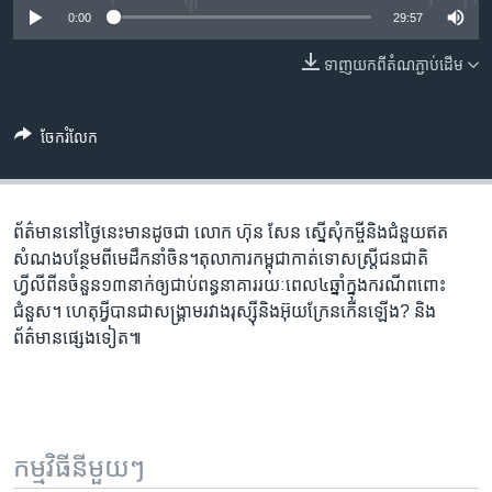
រចនា
0:00
29:57
សម្ព័ន្ធ​
Khmer English
រំលង​
ទាញ​យក​ពី​តំណភ្ជាប់​ដើម
និង​
បណ្តាញ​សង្គម
ចូល​
ទៅ​
ចែករំលែក
កាន់​
ទំព័រ​
ភាសា
ស្វែង​
ព័ត៌មាន​នៅ​ថ្ងៃនេះ​មាន​ដូចជា លោក ហ៊ុន សែន ស្នើសុំ​កម្ចី​និង​ជំនួយ​ឥត
រក
សំណង​បន្ថែម​ពី​មេដឹកនាំ​ចិន។តុលាការកម្ពុជា​កាត់ទោសស្រ្តី​ជនជាតិ
ហ្វីលីពីន​ចំនួន១៣​នាក់​ឲ្យ​ជាប់​ពន្ធនាគារ​រយៈពេល​៤ឆ្នាំក្នុងករណី​​​ពពោះ
ជំនួស។ ហេតុអ្វី​បាន​ជា​សង្រ្គាម​រវាង​រុស្ស៊ី​និង​អ៊ុយក្រែន​កើន​ឡើង? និង​
ព័ត៌មាន​ផ្សេង​ទៀត៕
កម្មវិធី​នីមួយៗ