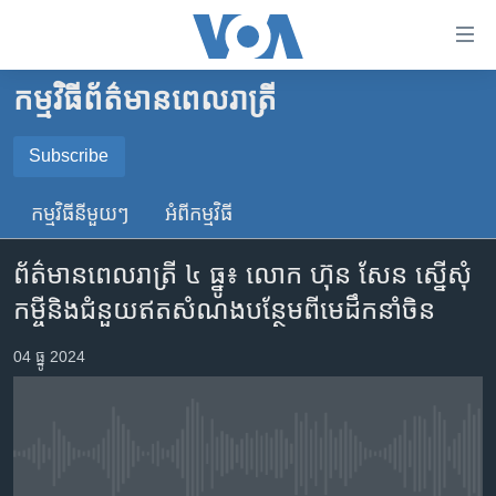
ភ្ជាប់​
ទៅ​
គេហទំព័រ​
កម្មវិធី​ព័ត៌មាន​ពេលរាត្រី
កម្ពុជា
ទាក់ទង
រំលង​
អន្តរជាតិ
Subscribe
និង​
SUBSCRIBE
អាមេរិក
ចូល​
កម្មវិធី​នីមួយៗ
អំពី​កម្មវិធី​
ទៅ​​
ចិន
YouTube Music
ទំព័រ​
ព័ត៌មានពេលរាត្រី ៤ ធ្នូ៖ លោក ហ៊ុន សែន ស្នើសុំ​
ហេឡូវីអូអេ
ព័ត៌មាន​​
កម្ចី​និង​ជំនួយ​ឥតសំណង​បន្ថែម​ពី​មេដឹកនាំ​ចិន
តែ​
កម្ពុជាច្នៃប្រតិដ្ឋ
Spotify
ម្តង
ព្រឹត្តិការណ៍ព័ត៌មាន
04 ធ្នូ 2024
រំលង​
ទទួល​​​សេវា​​​ Podcast
និង​
ទូរទស្សន៍ / វីដេអូ​
ចូល​
វិទ្យុ / ផតខាសថ៍
ទៅ​
No media source currently available
ទំព័រ​
កម្មវិធីទាំងអស់