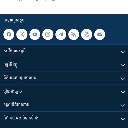
បណ្តាញ​សង្គម
កម្មវិធី​ទូរទស្សន៍
កម្មវិធី​វិទ្យុ
ព័ត៌មាន​តាមប្រធានបទ​
រៀន​​អង់គ្លេស
ទទួល​ព័ត៌មាន​តាម
អំពី​ VOA & ទំនាក់ទំនង