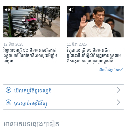
12 មីនា 2025
11 មីនា 2025
វិទ្យុពេលរាត្រី ១២ មីនា៖ អាមេរិក​ដាក់​
វិទ្យុពេលរាត្រី ១១ មីនា៖ អតីត​
ពន្ធគយ​លើ​ដែកថែក​និង​អាលុយ​មីញ៉ូម​
ប្រធានាធិបតីហ្វីលីពីន​ត្រូវ​ចាប់ខ្លួនតាម
នាំចូល
ដីការ​តុលាការ​ព្រហ្មទណ្ឌ​អន្តរជាតិ
មើល​វីដេអូ​ទាំង​អស់
មើល​កម្មវិធី​ទូរទស្សន៍
ចុចស្តាប់កម្មវិធីវិទ្យុ
អានអត្ថបទផ្សេងៗទៀត