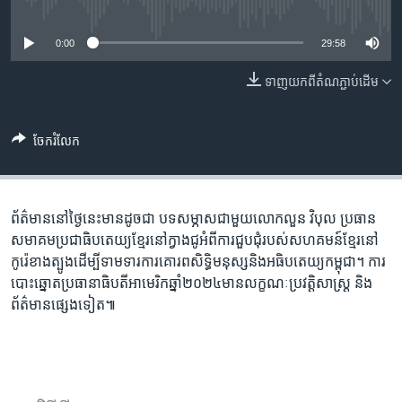
រចនា
No media source currently available
សម្ព័ន្ធ​
Khmer English
0:00
29:58
រំលង​
និង​
បណ្តាញ​សង្គម
ទាញ​យក​ពី​តំណភ្ជាប់​ដើម
ចូល​
ទៅ​
កាន់​
ចែករំលែក
ទំព័រ​
ភាសា
ស្វែង​
រក
ព័ត៌មាន​នៅ​ថ្ងៃនេះ​មាន​ដូចជា បទសម្ភាសជាមួយលោក​លួន វិបុល​ ប្រធាន​
សមាគម​ប្រជាធិបតេយ្យ​ខ្មែរ​នៅ​ក្វាងជូ​អំពីការ​ជួបជុំ​របស់សហគមន៍​ខ្មែរ​នៅ​
កូរ៉េខាងត្បូងដើម្បីទាមទារ​ការគោរព​សិទ្ធិ​មនុស្ស​និង​អធិបតេយ្យ​កម្ពុជា។ ការ​
បោះឆ្នោត​ប្រធានាធិបតី​អាមេរិក​ឆ្នាំ​២០២៤​មាន​លក្ខណៈ​ប្រវត្តិសាស្ត្រ និង​
ព័ត៌មាន​ផ្សេងទៀត៕