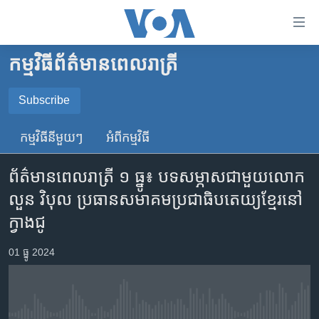
ភ្ជាប់​
ទៅ​
គេហទំព័រ​
កម្មវិធី​ព័ត៌មាន​ពេលរាត្រី
កម្ពុជា
ទាក់ទង
រំលង​
អន្តរជាតិ
Subscribe
និង​
SUBSCRIBE
អាមេរិក
ចូល​
កម្មវិធី​នីមួយៗ
អំពី​កម្មវិធី​
ទៅ​​
ចិន
YouTube Music
ទំព័រ​
ព័ត៌មាន​ពេល​រាត្រី ១ ធ្នូ៖ បទសម្ភាសជាមួយលោក​
ហេឡូវីអូអេ
ព័ត៌មាន​​
លួន វិបុល​ ប្រធាន​សមាគម​ប្រជាធិបតេយ្យ​ខ្មែរ​នៅ​
តែ​
កម្ពុជាច្នៃប្រតិដ្ឋ
Spotify
ក្វាងជូ
ម្តង
ព្រឹត្តិការណ៍ព័ត៌មាន
រំលង​
ទទួល​​​សេវា​​​ Podcast
01 ធ្នូ 2024
និង​
ទូរទស្សន៍ / វីដេអូ​
ចូល​
វិទ្យុ / ផតខាសថ៍
ទៅ​
ទំព័រ​
កម្មវិធីទាំងអស់