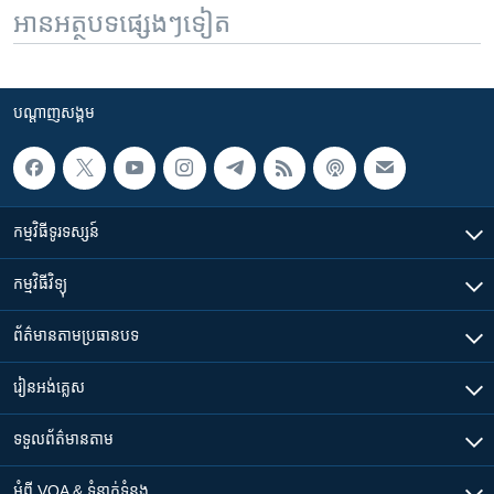
អានអត្ថបទផ្សេងៗទៀត
បណ្តាញ​សង្គម
កម្មវិធី​ទូរទស្សន៍
កម្មវិធី​វិទ្យុ
ព័ត៌មាន​តាមប្រធានបទ​
រៀន​​អង់គ្លេស
ទទួល​ព័ត៌មាន​តាម
អំពី​ VOA & ទំនាក់ទំនង