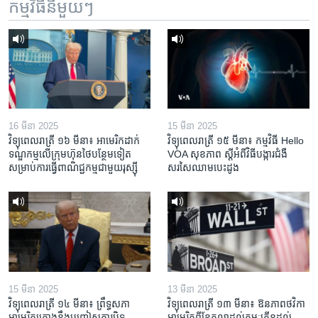
កម្មវិធី​នីមួយៗ
16 មីនា 2025
15 មីនា 2025
វិទ្យុពេលរាត្រី ១៦ មីនា៖ អាមេរិក​ដាក់​
វិទ្យុពេលរាត្រី ១៥ មីនា៖ កម្មវិធី ​Hello
ទណ្ឌកម្ម​លើ​ក្រុមហ៊ុន​ថៃ​បន្ថែម​ទៀត​
VOA សុខភាព ស្ដី​អំពី​វិធី​បង្ការ​ជំងឺ​
សម្រាប់​ការ​ធ្វើ​ពាណិជ្ជកម្ម​ជាមួយ​រុស្ស៊ី
សរសៃ​ឈាម​បេះដូង
15 មីនា 2025
13 មីនា 2025
វិទ្យុពេលរាត្រី ១៤ មីនា៖ ព្រឹទ្ធសភា
វិទ្យុពេលរាត្រី ១៣ មីនា៖ ឱនភាព​ថវិកា​
អាមេរិកគ្រោងនឹងបញ្ចៀសការបិទ
អាមេរិក​ពី​ខែ​តុលា​ដល់​កុម្ភៈ​កើន​ដល់​