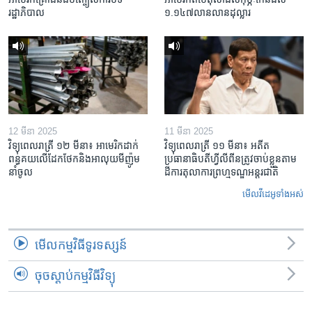
រដ្ឋាភិបាល
១.១៤៧​លានលាន​ដុល្លារ
12 មីនា 2025
11 មីនា 2025
វិទ្យុពេលរាត្រី ១២ មីនា៖ អាមេរិក​ដាក់​
វិទ្យុពេលរាត្រី ១១ មីនា៖ អតីត​
ពន្ធគយ​លើ​ដែកថែក​និង​អាលុយ​មីញ៉ូម​
ប្រធានាធិបតីហ្វីលីពីន​ត្រូវ​ចាប់ខ្លួនតាម
នាំចូល
ដីការ​តុលាការ​ព្រហ្មទណ្ឌ​អន្តរជាតិ
មើល​វីដេអូ​ទាំង​អស់
មើល​កម្មវិធី​ទូរទស្សន៍
ចុចស្តាប់កម្មវិធីវិទ្យុ