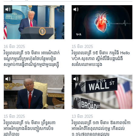
16 មីនា 2025
15 មីនា 2025
វិទ្យុពេលរាត្រី ១៦ មីនា៖ អាមេរិក​ដាក់​
វិទ្យុពេលរាត្រី ១៥ មីនា៖ កម្មវិធី ​Hello
ទណ្ឌកម្ម​លើ​ក្រុមហ៊ុន​ថៃ​បន្ថែម​ទៀត​
VOA សុខភាព ស្ដី​អំពី​វិធី​បង្ការ​ជំងឺ​
សម្រាប់​ការ​ធ្វើ​ពាណិជ្ជកម្ម​ជាមួយ​រុស្ស៊ី
សរសៃ​ឈាម​បេះដូង
15 មីនា 2025
13 មីនា 2025
វិទ្យុពេលរាត្រី ១៤ មីនា៖ ព្រឹទ្ធសភា
វិទ្យុពេលរាត្រី ១៣ មីនា៖ ឱនភាព​ថវិកា​
អាមេរិកគ្រោងនឹងបញ្ចៀសការបិទ
អាមេរិក​ពី​ខែ​តុលា​ដល់​កុម្ភៈ​កើន​ដល់​
រដ្ឋាភិបាល
១.១៤៧​លានលាន​ដុល្លារ