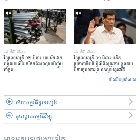
12 មីនា 2025
11 មីនា 2025
វិទ្យុពេលរាត្រី ១២ មីនា៖ អាមេរិក​ដាក់​
វិទ្យុពេលរាត្រី ១១ មីនា៖ អតីត​
ពន្ធគយ​លើ​ដែកថែក​និង​អាលុយ​មីញ៉ូម​
ប្រធានាធិបតីហ្វីលីពីន​ត្រូវ​ចាប់ខ្លួនតាម
នាំចូល
ដីការ​តុលាការ​ព្រហ្មទណ្ឌ​អន្តរជាតិ
មើល​វីដេអូ​ទាំង​អស់
មើល​កម្មវិធី​ទូរទស្សន៍
ចុចស្តាប់កម្មវិធីវិទ្យុ
អានអត្ថបទផ្សេងៗទៀត