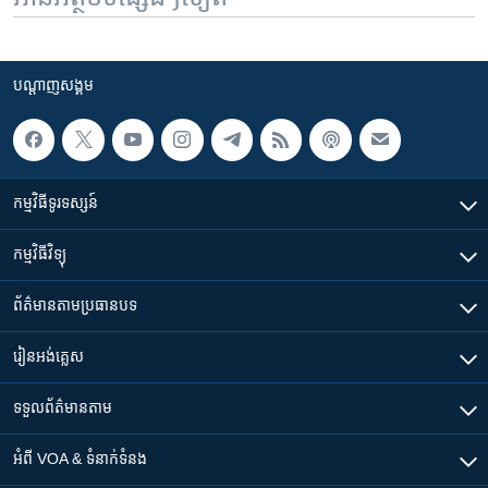
បណ្តាញ​សង្គម
កម្មវិធី​ទូរទស្សន៍
កម្មវិធី​វិទ្យុ
ព័ត៌មាន​តាមប្រធានបទ​
រៀន​​អង់គ្លេស
ទទួល​ព័ត៌មាន​តាម
អំពី​ VOA & ទំនាក់ទំនង