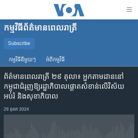
ភ្ជាប់​
ទៅ​
គេហទំព័រ​
កម្មវិធី​ព័ត៌មាន​ពេលរាត្រី
កម្ពុជា
ទាក់ទង
រំលង​
អន្តរជាតិ
Subscribe
និង​
SUBSCRIBE
អាមេរិក
ចូល​
កម្មវិធី​នីមួយៗ
អំពី​កម្មវិធី​
ទៅ​​
ចិន
YouTube Music
ទំព័រ​
ព័ត៌មានពេលរាត្រី ២៩ តុលា៖ អ្នក​តាម​ដាន​នៅ​
ហេឡូវីអូអេ
ព័ត៌មាន​​
កម្ពុជា​ជំរុញ​ឱ្យ​រដ្ឋាភិបាល​ផ្តោត​សំខាន់​លើ​វិស័យ​
តែ​
កម្ពុជាច្នៃប្រតិដ្ឋ
Spotify
អប់រំ ​និង​សុខាភិបាល
ម្តង
ព្រឹត្តិការណ៍ព័ត៌មាន
រំលង​
ទទួល​​​សេវា​​​ Podcast
29 តុលា 2024
និង​
ទូរទស្សន៍ / វីដេអូ​
ចូល​
វិទ្យុ / ផតខាសថ៍
ទៅ​
ទំព័រ​
កម្មវិធីទាំងអស់