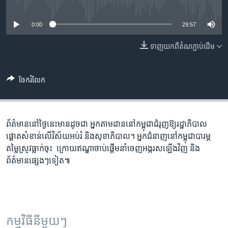
រចនា
No media source currently available
សម្ព័ន្ធ​
Khmer English
0:00
29:57
រំលង​
និង​
បណ្តាញ​សង្គម
ទាញ​យក​ពី​តំណភ្ជាប់​ដើម
ចូល​
ទៅ​
កាន់​
ចែករំលែក
ទំព័រ​
ភាសា
ស្វែង​
រក
ព័ត៌មាន​នៅ​ថ្ងៃនេះ​មាន​ដូចជា អ្នក​តាម​ដាន​នៅ​កម្ពុជា​ជំរុញ​ឱ្យ​រដ្ឋាភិបាល​
ផ្តោត​សំខាន់​លើ​វិស័យ​អប់រំ ​និង​សុខាភិបាល។ អ្នក​ជំនាញ​នៅ​កម្ពុជា​បារម្ភ​
តម្លៃ​ស្រូវ​ធ្លាក់​ចុះ ​ ក្រោយ​ឥណ្ឌា​ចាប់​ផ្តើម​នាំ​ចេញ​អង្ករ​ស​ឡើង​វិញ និង​
ព័ត៌មាន​ផ្សេងៗ​ទៀត៕
កម្មវិធី​នីមួយៗ