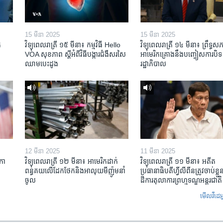
15 មីនា 2025
15 មីនា 2025
​
វិទ្យុពេលរាត្រី ១៥ មីនា៖ កម្មវិធី ​Hello
វិទ្យុពេលរាត្រី ១៤ មីនា៖ ព្រឹទ្ធសភ
VOA សុខភាព ស្ដី​អំពី​វិធី​បង្ការ​ជំងឺ​សរសៃ​
អាមេរិកគ្រោងនឹងបញ្ចៀសការបិទ
ឈាម​បេះដូង
រដ្ឋាភិបាល
12 មីនា 2025
11 មីនា 2025
កា​
វិទ្យុពេលរាត្រី ១២ មីនា៖ អាមេរិក​ដាក់​
វិទ្យុពេលរាត្រី ១១ មីនា៖ អតីត​
ពន្ធគយ​លើ​ដែកថែក​និង​អាលុយ​មីញ៉ូម​នាំ
ប្រធានាធិបតីហ្វីលីពីន​ត្រូវ​ចាប់ខ្
ចូល
ដីការ​តុលាការ​ព្រហ្មទណ្ឌ​អន្តរជាតិ
មើល​វីដេអ