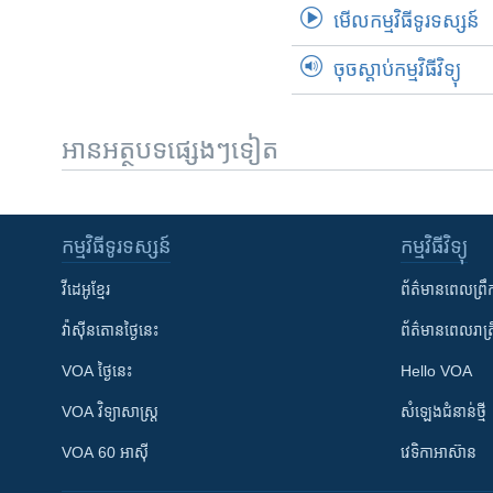
មើល​កម្មវិធី​ទូរទស្សន៍
ចុចស្តាប់កម្មវិធីវិទ្យុ
អានអត្ថបទផ្សេងៗទៀត
កម្មវិធី​ទូរទស្សន៍
កម្មវិធី​វិទ្យុ
វីដេអូ​ខ្មែរ
ព័ត៌មាន​ពេល​ព្រឹ
វ៉ាស៊ីនតោន​ថ្ងៃ​នេះ
ព័ត៌មាន​​ពេល​រាត្រ
VOA ថ្ងៃនេះ
Hello VOA
VOA ​វិទ្យាសាស្ត្រ
សំឡេង​ជំនាន់​ថ្មី
VOA 60 អាស៊ី
វេទិកា​អាស៊ាន