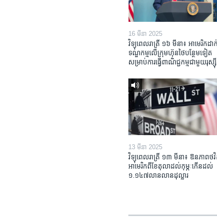
16 មីនា 2025
វិទ្យុពេលរាត្រី ១៦ មីនា៖ អាមេរិក​ដាក់
ទណ្ឌកម្ម​លើ​ក្រុមហ៊ុន​ថៃ​បន្ថែម​ទៀត​
សម្រាប់​ការ​ធ្វើ​ពាណិជ្ជកម្ម​ជាមួយ​រុស្ស៊ី
13 មីនា 2025
វិទ្យុពេលរាត្រី ១៣ មីនា៖ ឱនភាព​ថវិ
អាមេរិក​ពី​ខែ​តុលា​ដល់​កុម្ភៈ​កើន​ដល់​
១.១៤៧​លានលាន​ដុល្លារ