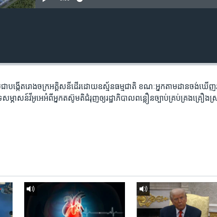
ពុជា​បង្កើត​រោង​ចក្រ​អគ្គិសនី​ដើរ​ដោយ​ឧស្ម័ន​ធម្មជាតិ​​ ខណៈ​អ្នក​តាម​ដាន​ចង់​ឃើញ
សន៍​វីអូអេ​អំពី​អ្នក​តស៊ូ​មតិ​ជំរុញ​ឲ្យ​រដ្ឋាភិបាល​ពន្លឿន​ច្បាប់​គ្រប់គ្រង​គ្រឿង​ស្