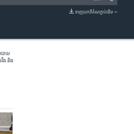
ទាញ​យក​ពី​តំណភ្ជាប់​ដើម
EMBED
​របាយ​
រវឹង និង​