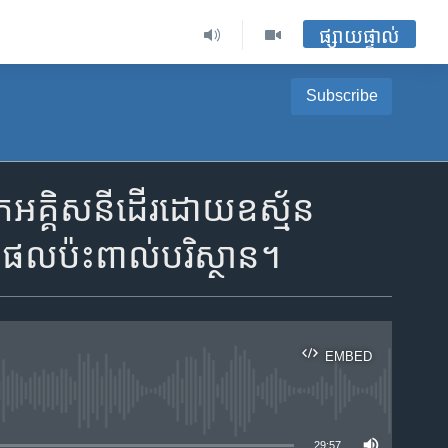
ផ្សាយផ្ទាល់
Subscribe
​អគ្គិសនី​ដើរ​ដោយ​ឧស្ម័ន​
​ផល​ប៉ះពាល់​បរិស្ថាន។
EMBED
ble
29:57