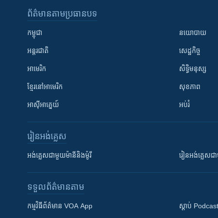
ព័ត៌មាន​តាមប្រធានបទ​
កម្ពុជា
នយោបាយ
អន្តរជាតិ
សេដ្ឋកិច្ច
អាមេរិក
សិទ្ធិមនុស្ស
ខ្មែរ​នៅអាមេរិក
សុខភាព
អាស៊ីអាគ្នេយ៍
អប់រំ
រៀន​​អង់គ្លេស
អង់គ្លេស​ជាមួយ​ម៉ានី​និង​ម៉ូរី
រៀន​​​​​​អង់គ្លេ
ទទួល​ព័ត៌មាន​តាម
កម្មវិធី​ព័ត៌មាន VOA App
ស្តាប់ Podcas