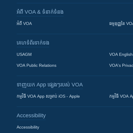
អំពី​ VOA & ទំនាក់ទំនង
អំពី​ VOA
ធម្មនុញ្ញ​នៃ V
គេហទំព័រ​​ទាក់ទង
USAGM
VOA English
VOA Public Relations
VOA's Privac
ទាញយក​ App ផ្សេងៗ​របស់​ VOA
Khmer English
កម្មវិធី​ VOA App សម្រាប់ iOS - Apple
កម្មវិធី​ VOA
បណ្តាញ​សង្គម
Accessibility
Accessibility
ភាសា