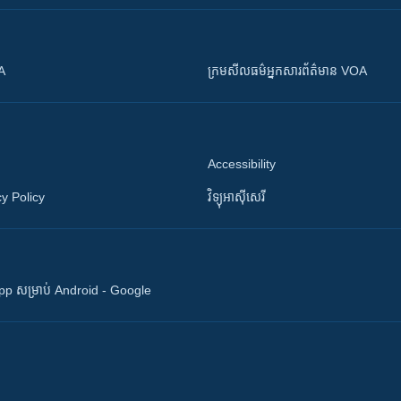
OA
ក្រម​​​សីលធម៌​​​អ្នក​​​សារព័ត៌មាន VOA
Accessibility
y Policy
វិទ្យុ​អាស៊ី​សេរី
 App សម្រាប់ Android - Google