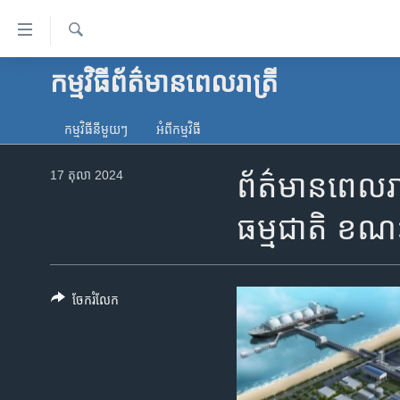
ភ្ជាប់​
ទៅ​
គេហទំព័រ​
ស្វែង​
កម្មវិធី​ព័ត៌មាន​ពេលរាត្រី
កម្ពុជា
រក
ទាក់ទង
អន្តរជាតិ
រំលង​
កម្មវិធី​នីមួយៗ
អំពី​កម្មវិធី​
និង​
អាមេរិក
ចូល​
17 តុលា 2024
ព័ត៌មានពេលរាត្
ចិន
ទៅ​​
ទំព័រ​
ហេឡូវីអូអេ
ធម្មជាតិ​​ ខណ
ព័ត៌មាន​​
កម្ពុជាច្នៃប្រតិដ្ឋ
តែ​
ម្តង
ព្រឹត្តិការណ៍ព័ត៌មាន
រំលង​
ចែករំលែក
ទូរទស្សន៍ / វីដេអូ​
និង​
ចូល​
វិទ្យុ / ផតខាសថ៍
ទៅ​
កម្មវិធីទាំងអស់
ទំព័រ​