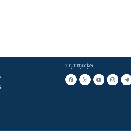
បណ្តាញ​សង្គម
ក
ី