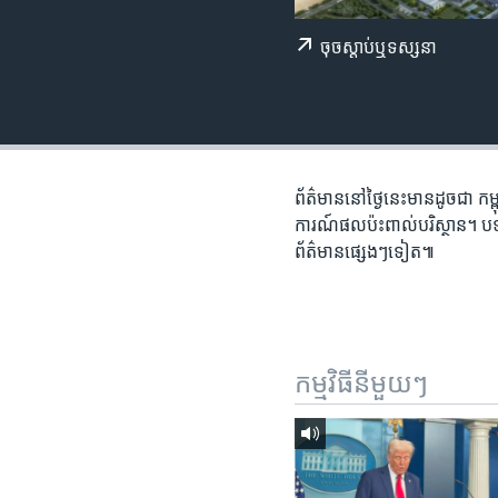
រចនា
សម្ព័ន្ធ​
ចុច​​ស្តាប់​ឬ​ទស្សនា
រំលង​
និង​
ចូល​
ទៅ​
កាន់​
ទំព័រ​
ព័ត៌មាន​នៅ​ថ្ងៃនេះ​មាន​ដូចជា កម្
ស្វែង​
ការណ៍​ផល​ប៉ះពាល់​បរិស្ថាន។ បទសម្ភា
រក
ព័ត៌មាន​ផ្សេងៗ​ទៀត៕
កម្មវិធី​នីមួយៗ