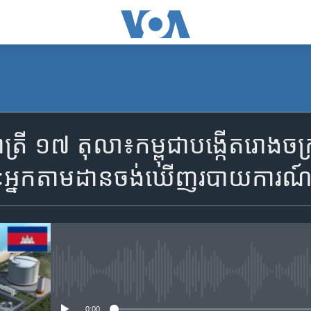
SUBSCRIBE
រី ១៧ តុលា៖កម្ពុជា​បង្កើត​រោង​ចក្រ
Apple Podcasts
ៈ​អ្នក​តាម​ដាន​ចង់​ឃើញ​របាយ​ការណ៍
YouTube Music
Spotify
No media source currently availa
ទទួល​​​សេវា​​​ Podcast
0:00