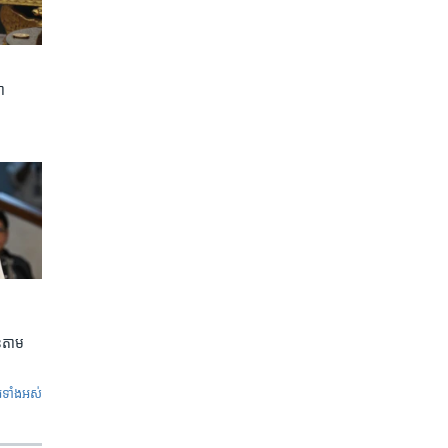
ា
លួនតាម
ូ​ទាំង​អស់