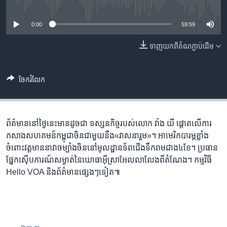
រចនា
No media source currently available
សម្ព័ន្ធ​
Khmer English
0:00
59:59
រំលង​
និង​
បណ្តាញ​សង្គម
ទាញ​យក​ពី​តំណភ្ជាប់​ដើម
ចូល​
ទៅ​
កាន់​
ចែករំលែក
ទំព័រ​
ភាសា
ស្វែង​
រក
ព័ត៌មាននៅថ្ងៃនេះមានដូចជា ទស្សនកិច្ច​របស់​លោក វ៉ាង យី ផ្តោត​លើ​ការ
កសាង​សហគមន៍កម្ពុជាចិនជាមួយនឹង​«វាសនារួម»។ អាមេរិក​បារម្ភ​ខ្លាំង​
ចំពោះ​វត្តមាន​នាវា​ចម្បាំងចិននៅមូលដ្ឋានទ័ព​ជើងទឹក​រាម​ជាង៤ខែ។ ប្រធាន​
ផ្នែក​ស៊ើបការណ៍​សម្ងាត់​នៃ​យោធាអ៊ីស្រាអែលលាលែង​ពី​តំណែង។ កម្មវិធី
Hello VOA និង​​​ព័ត៌មាន​​ផ្សេងៗ​ទៀត៕