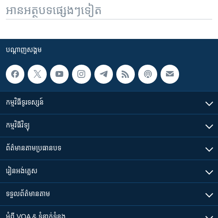
អានអត្ថបទផ្សេងៗទៀត
បណ្តាញ​សង្គម
កម្មវិធី​ទូរទស្សន៍
កម្មវិធី​វិទ្យុ
ព័ត៌មាន​តាមប្រធានបទ​
រៀន​​អង់គ្លេស
ទទួល​ព័ត៌មាន​តាម
អំពី​ VOA & ទំនាក់ទំនង