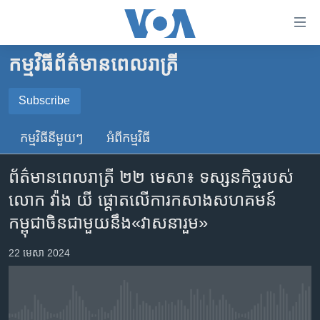
ភ្ជាប់​
ទៅ​
គេហទំព័រ​
កម្មវិធី​ព័ត៌មាន​ពេលរាត្រី
កម្ពុជា
ទាក់ទង
រំលង​
អន្តរជាតិ
Subscribe
និង​
SUBSCRIBE
អាមេរិក
ចូល​
កម្មវិធី​នីមួយៗ
អំពី​កម្មវិធី​
ទៅ​​
ចិន
YouTube Music
ទំព័រ​
ព័ត៌មានពេលរាត្រី ២២ មេសា៖ ទស្សនកិច្ច​របស់​
ហេឡូវីអូអេ
ព័ត៌មាន​​
លោក វ៉ាង យី ផ្តោត​លើ​ការកសាង​សហគមន៍
តែ​
កម្ពុជាច្នៃប្រតិដ្ឋ
Spotify
កម្ពុជាចិនជាមួយនឹង​«វាសនារួម»
ម្តង
ព្រឹត្តិការណ៍ព័ត៌មាន
រំលង​
ទទួល​​​សេវា​​​ Podcast
22 មេសា 2024
និង​
ទូរទស្សន៍ / វីដេអូ​
ចូល​
វិទ្យុ / ផតខាសថ៍
ទៅ​
ទំព័រ​
កម្មវិធីទាំងអស់