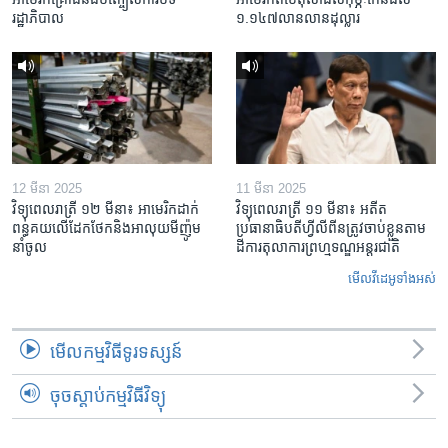
រដ្ឋាភិបាល
១.១៤៧​លានលាន​ដុល្លារ
12 មីនា 2025
11 មីនា 2025
វិទ្យុពេលរាត្រី ១២ មីនា៖ អាមេរិក​ដាក់​
វិទ្យុពេលរាត្រី ១១ មីនា៖ អតីត​
ពន្ធគយ​លើ​ដែកថែក​និង​អាលុយ​មីញ៉ូម​
ប្រធានាធិបតីហ្វីលីពីន​ត្រូវ​ចាប់ខ្លួនតាម
នាំចូល
ដីការ​តុលាការ​ព្រហ្មទណ្ឌ​អន្តរជាតិ
មើល​វីដេអូ​ទាំង​អស់
មើល​កម្មវិធី​ទូរទស្សន៍
ចុចស្តាប់កម្មវិធីវិទ្យុ