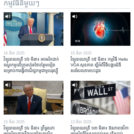
កម្មវិធី​នីមួយៗ
16 មីនា 2025
15 មីនា 2025
វិទ្យុពេលរាត្រី ១៦ មីនា៖ អាមេរិក​ដាក់​
វិទ្យុពេលរាត្រី ១៥ មីនា៖ កម្មវិធី ​Hello
ទណ្ឌកម្ម​លើ​ក្រុមហ៊ុន​ថៃ​បន្ថែម​ទៀត​
VOA សុខភាព ស្ដី​អំពី​វិធី​បង្ការ​ជំងឺ​
សម្រាប់​ការ​ធ្វើ​ពាណិជ្ជកម្ម​ជាមួយ​រុស្ស៊ី
សរសៃ​ឈាម​បេះដូង
15 មីនា 2025
13 មីនា 2025
វិទ្យុពេលរាត្រី ១៤ មីនា៖ ព្រឹទ្ធសភា
វិទ្យុពេលរាត្រី ១៣ មីនា៖ ឱនភាព​ថវិកា​
អាមេរិកគ្រោងនឹងបញ្ចៀសការបិទ
អាមេរិក​ពី​ខែ​តុលា​ដល់​កុម្ភៈ​កើន​ដល់​