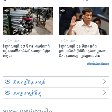
12 មីនា 2025
11 មីនា 2025
វិទ្យុពេលរាត្រី ១២ មីនា៖ អាមេរិក​ដាក់​
វិទ្យុពេលរាត្រី ១១ មីនា៖ អតីត​
ពន្ធគយ​លើ​ដែកថែក​និង​អាលុយ​មីញ៉ូម​
ប្រធានាធិបតីហ្វីលីពីន​ត្រូវ​ចាប់ខ្លួនតាម
នាំចូល
ដីការ​តុលាការ​ព្រហ្មទណ្ឌ​អន្តរជាតិ
មើល​វីដេអូ​ទាំង​អស់
មើល​កម្មវិធី​ទូរទស្សន៍
ចុចស្តាប់កម្មវិធីវិទ្យុ
អានអត្ថបទផ្សេងៗទៀត