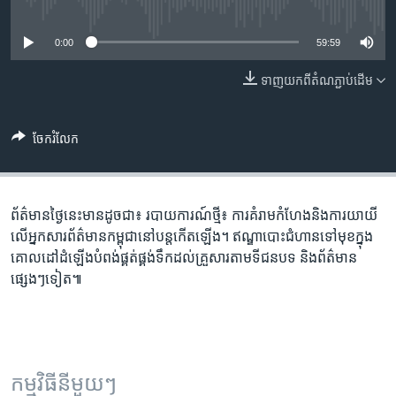
រចនា
No media source currently available
សម្ព័ន្ធ​
Khmer English
0:00
59:59
រំលង​
និង​
បណ្តាញ​សង្គម
ទាញ​យក​ពី​តំណភ្ជាប់​ដើម
ចូល​
ទៅ​
កាន់​
ចែករំលែក
ទំព័រ​
ភាសា
ស្វែង​
រក
ព័ត៌មាន​ថ្ងៃនេះ​មានដូចជា៖ របាយការណ៍​ថ្មី​៖ ការ​គំរាម​កំហែង​និង​ការ​យាយី​
លើ​អ្នក​សារព័ត៌មាន​កម្ពុជា​នៅ​​បន្ត​កើត​ឡើង។ ឥណ្ឌា​បោះជំហាន​ទៅ​មុខ​ក្នុង​
គោលដៅ​ដំឡើង​បំពង់​ផ្គត់ផ្គង់​ទឹកដល់​គ្រួសារ​តាម​ទី​ជនបទ និង​ព័ត៌មាន​
ផ្សេងៗទៀត៕
កម្មវិធី​នីមួយៗ