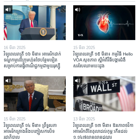
16 មីនា 2025
15 មីនា 2025
វិទ្យុពេលរាត្រី ១៦ មីនា៖ អាមេរិក​ដាក់​
វិទ្យុពេលរាត្រី ១៥ មីនា៖ កម្មវិធី ​Hello
ទណ្ឌកម្ម​លើ​ក្រុមហ៊ុន​ថៃ​បន្ថែម​ទៀត​
VOA សុខភាព ស្ដី​អំពី​វិធី​បង្ការ​ជំងឺ​
សម្រាប់​ការ​ធ្វើ​ពាណិជ្ជកម្ម​ជាមួយ​រុស្ស៊ី
សរសៃ​ឈាម​បេះដូង
15 មីនា 2025
13 មីនា 2025
វិទ្យុពេលរាត្រី ១៤ មីនា៖ ព្រឹទ្ធសភា
វិទ្យុពេលរាត្រី ១៣ មីនា៖ ឱនភាព​ថវិកា​
អាមេរិកគ្រោងនឹងបញ្ចៀសការបិទ
អាមេរិក​ពី​ខែ​តុលា​ដល់​កុម្ភៈ​កើន​ដល់​
រដ្ឋាភិបាល
១.១៤៧​លានលាន​ដុល្លារ