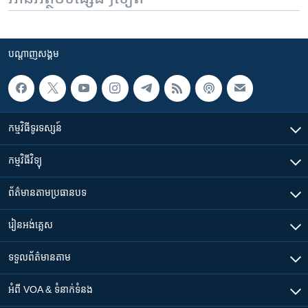
បណ្តាញ​សង្គម
កម្មវិធី​ទូរទស្សន៍
កម្មវិធី​វិទ្យុ
ព័ត៌មាន​តាមប្រធានបទ​
រៀន​​អង់គ្លេស
ទទួល​ព័ត៌មាន​តាម
អំពី​ VOA & ទំនាក់ទំនង