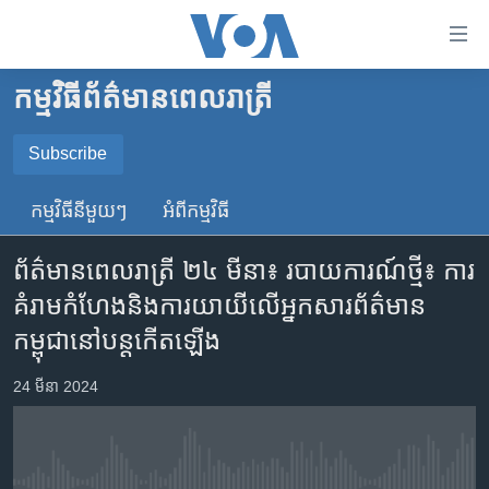
ភ្ជាប់​
ទៅ​
គេហទំព័រ​
កម្មវិធី​ព័ត៌មាន​ពេលរាត្រី
កម្ពុជា
ទាក់ទង
រំលង​
អន្តរជាតិ
Subscribe
និង​
SUBSCRIBE
អាមេរិក
ចូល​
កម្មវិធី​នីមួយៗ
អំពី​កម្មវិធី​
ទៅ​​
ចិន
YouTube Music
ទំព័រ​
ព័ត៌មាន​ពេល​រាត្រី ២៤ មីនា៖ របាយការណ៍​ថ្មី​៖ ការ​
ហេឡូវីអូអេ
ព័ត៌មាន​​
គំរាម​កំហែង​និង​ការ​យាយី​លើ​អ្នក​សារព័ត៌មាន​
តែ​
កម្ពុជាច្នៃប្រតិដ្ឋ
Spotify
កម្ពុជា​នៅ​​បន្ត​កើត​ឡើង
ម្តង
ព្រឹត្តិការណ៍ព័ត៌មាន
រំលង​
ទទួល​​​សេវា​​​ Podcast
24 មីនា 2024
និង​
ទូរទស្សន៍ / វីដេអូ​
ចូល​
វិទ្យុ / ផតខាសថ៍
ទៅ​
ទំព័រ​
កម្មវិធីទាំងអស់