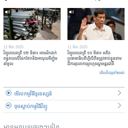
12 មីនា 2025
11 មីនា 2025
វិទ្យុពេលរាត្រី ១២ មីនា៖ អាមេរិក​ដាក់​
វិទ្យុពេលរាត្រី ១១ មីនា៖ អតីត​
ពន្ធគយ​លើ​ដែកថែក​និង​អាលុយ​មីញ៉ូម​
ប្រធានាធិបតីហ្វីលីពីន​ត្រូវ​ចាប់ខ្លួនតាម
នាំចូល
ដីការ​តុលាការ​ព្រហ្មទណ្ឌ​អន្តរជាតិ
មើល​វីដេអូ​ទាំង​អស់
មើល​កម្មវិធី​ទូរទស្សន៍
ចុចស្តាប់កម្មវិធីវិទ្យុ
អានអត្ថបទផ្សេងៗទៀត