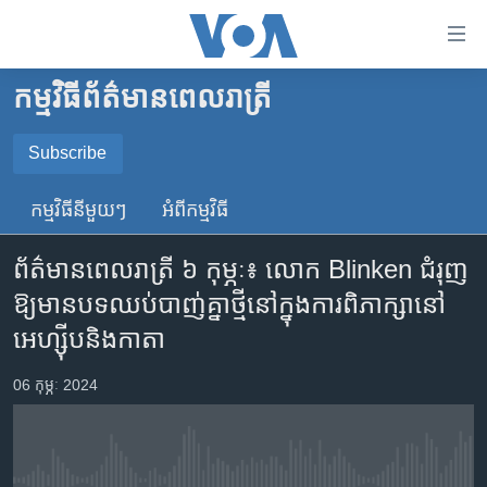
ភ្ជាប់​
ទៅ​
គេហទំព័រ​
កម្មវិធី​ព័ត៌មាន​ពេលរាត្រី
កម្ពុជា
ទាក់ទង
រំលង​
អន្តរជាតិ
Subscribe
និង​
SUBSCRIBE
អាមេរិក
ចូល​
កម្មវិធី​នីមួយៗ
អំពី​កម្មវិធី​
ទៅ​​
ចិន
YouTube Music
ទំព័រ​
ព័ត៌មានពេលរាត្រី ៦ កុម្ភៈ៖ លោក Blinken ជំរុញ​
ហេឡូវីអូអេ
ព័ត៌មាន​​
ឱ្យ​មាន​បទ​ឈប់បាញ់​គ្នា​ថ្មី​នៅ​ក្នុង​ការ​ពិភាក្សា​នៅ​
តែ​
កម្ពុជាច្នៃប្រតិដ្ឋ
Spotify
អេហ្ស៊ីប​និង​កាតា
ម្តង
ព្រឹត្តិការណ៍ព័ត៌មាន
រំលង​
ទទួល​​​សេវា​​​ Podcast
06 កុម្ភៈ 2024
និង​
ទូរទស្សន៍ / វីដេអូ​
ចូល​
វិទ្យុ / ផតខាសថ៍
ទៅ​
ទំព័រ​
កម្មវិធីទាំងអស់