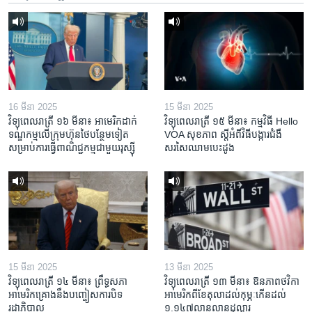
16 មីនា 2025
15 មីនា 2025
វិទ្យុពេលរាត្រី ១៦ មីនា៖ អាមេរិក​ដាក់​
វិទ្យុពេលរាត្រី ១៥ មីនា៖ កម្មវិធី ​Hello
ទណ្ឌកម្ម​លើ​ក្រុមហ៊ុន​ថៃ​បន្ថែម​ទៀត​
VOA សុខភាព ស្ដី​អំពី​វិធី​បង្ការ​ជំងឺ​
សម្រាប់​ការ​ធ្វើ​ពាណិជ្ជកម្ម​ជាមួយ​រុស្ស៊ី
សរសៃ​ឈាម​បេះដូង
15 មីនា 2025
13 មីនា 2025
វិទ្យុពេលរាត្រី ១៤ មីនា៖ ព្រឹទ្ធសភា
វិទ្យុពេលរាត្រី ១៣ មីនា៖ ឱនភាព​ថវិកា​
អាមេរិកគ្រោងនឹងបញ្ចៀសការបិទ
អាមេរិក​ពី​ខែ​តុលា​ដល់​កុម្ភៈ​កើន​ដល់​
រដ្ឋាភិបាល
១.១៤៧​លានលាន​ដុល្លារ