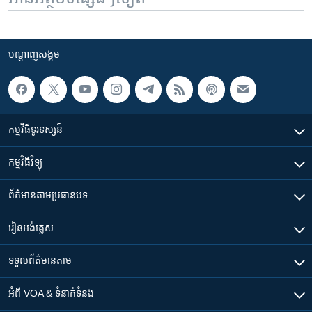
បណ្តាញ​សង្គម
កម្មវិធី​ទូរទស្សន៍
កម្មវិធី​វិទ្យុ
ព័ត៌មាន​តាមប្រធានបទ​
រៀន​​អង់គ្លេស
ទទួល​ព័ត៌មាន​តាម
អំពី​ VOA & ទំនាក់ទំនង