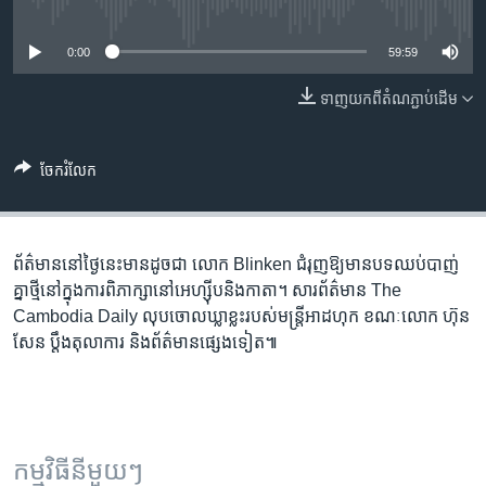
រចនា
No media source currently available
សម្ព័ន្ធ​
Khmer English
0:00
59:59
រំលង​
និង​
បណ្តាញ​សង្គម
ទាញ​យក​ពី​តំណភ្ជាប់​ដើម
ចូល​
ទៅ​
កាន់​
ចែករំលែក
ទំព័រ​
ភាសា
ស្វែង​
រក
ព័ត៌មាន​នៅ​ថ្ងៃនេះ​មាន​ដូចជា លោក Blinken ជំរុញ​ឱ្យ​មាន​បទ​ឈប់បាញ់​
គ្នា​ថ្មី​នៅ​ក្នុង​ការ​ពិភាក្សា​នៅ​អេហ្ស៊ីប​និង​កាតា។ សារព័ត៌មាន The
Cambodia Daily លុប​ចោល​ឃ្លា​ខ្លះ​របស់​មន្រ្តី​អាដហុក ខណៈ​លោក ហ៊ុន
សែន ប្តឹង​តុលាការ និង​ព័ត៌មាន​ផ្សេងទៀត៕
កម្មវិធី​នីមួយៗ