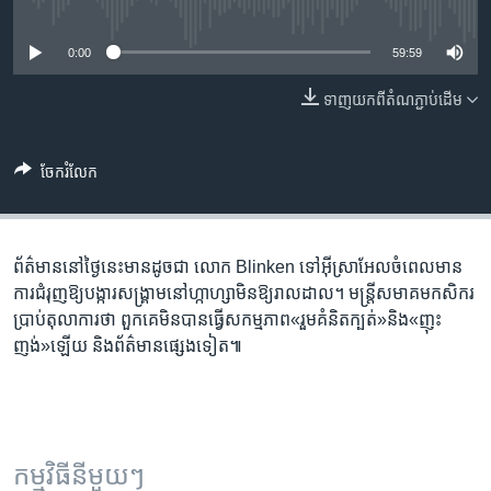
រចនា
No media source currently available
សម្ព័ន្ធ​
Khmer English
0:00
59:59
រំលង​
និង​
បណ្តាញ​សង្គម
ទាញ​យក​ពី​តំណភ្ជាប់​ដើម
ចូល​
ទៅ​
កាន់​
ចែករំលែក
ទំព័រ​
ភាសា
ស្វែង​
រក
ព័ត៌មាន​នៅ​ថ្ងៃនេះ​មាន​ដូចជា លោក Blinken ទៅ​អ៊ីស្រាអែល​ចំ​ពេល​មាន​
ការជំរុញ​ឱ្យ​បង្ការ​សង្គ្រាម​នៅ​ហ្កាហ្សា​មិន​ឱ្យ​រាលដាល។ មន្រ្តី​សមាគម​កសិករ​
ប្រាប់​តុលាការ​ថា ពួកគេ​មិន​បាន​ធ្វើ​សកម្មភាព​«រួម​គំនិត​ក្បត់»​និង​«ញុះ​
ញង់»​ឡើយ និង​ព័ត៌មាន​ផ្សេងទៀត៕
កម្មវិធី​នីមួយៗ