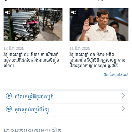
12 មីនា 2025
11 មីនា 2025
វិទ្យុពេលរាត្រី ១២ មីនា៖ អាមេរិក​ដាក់​
វិទ្យុពេលរាត្រី ១១ មីនា៖ អតីត​
ពន្ធគយ​លើ​ដែកថែក​និង​អាលុយ​មីញ៉ូម​
ប្រធានាធិបតីហ្វីលីពីន​ត្រូវ​ចាប់ខ្លួនតាម
នាំចូល
ដីការ​តុលាការ​ព្រហ្មទណ្ឌ​អន្តរជាតិ
មើល​វីដេអូ​ទាំង​អស់
មើល​កម្មវិធី​ទូរទស្សន៍
ចុចស្តាប់កម្មវិធីវិទ្យុ
អានអត្ថបទផ្សេងៗទៀត