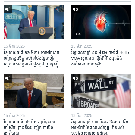
16 មីនា 2025
15 មីនា 2025
វិទ្យុពេលរាត្រី ១៦ មីនា៖ អាមេរិក​ដាក់​
វិទ្យុពេលរាត្រី ១៥ មីនា៖ កម្មវិធី ​Hello
ទណ្ឌកម្ម​លើ​ក្រុមហ៊ុន​ថៃ​បន្ថែម​ទៀត​
VOA សុខភាព ស្ដី​អំពី​វិធី​បង្ការ​ជំងឺ​
សម្រាប់​ការ​ធ្វើ​ពាណិជ្ជកម្ម​ជាមួយ​រុស្ស៊ី
សរសៃ​ឈាម​បេះដូង
15 មីនា 2025
13 មីនា 2025
វិទ្យុពេលរាត្រី ១៤ មីនា៖ ព្រឹទ្ធសភា
វិទ្យុពេលរាត្រី ១៣ មីនា៖ ឱនភាព​ថវិកា​
អាមេរិកគ្រោងនឹងបញ្ចៀសការបិទ
អាមេរិក​ពី​ខែ​តុលា​ដល់​កុម្ភៈ​កើន​ដល់​
រដ្ឋាភិបាល
១.១៤៧​លានលាន​ដុល្លារ