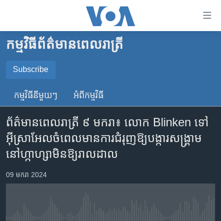
ភ្ជាប់​
ទៅ​
គេហទំព័រ​
កម្មវិធី​ព័ត៌មាន​ពេលរាត្រី
កម្ពុជា
ទាក់ទង
រំលង​
អន្តរជាតិ
Subscribe
និង​
SUBSCRIBE
អាមេរិក
ចូល​
កម្មវិធី​នីមួយៗ
អំពី​កម្មវិធី​
ទៅ​​
ចិន
YouTube Music
ទំព័រ​
ព័ត៌មានពេលរាត្រី ៩ មករា៖ លោក Blinken ទៅ​
ហេឡូវីអូអេ
ព័ត៌មាន​​
អ៊ីស្រាអែល​ចំ​ពេល​មាន​ការជំរុញ​ឱ្យ​បង្ការ​សង្គ្រាម​
តែ​
កម្ពុជាច្នៃប្រតិដ្ឋ
Spotify
នៅ​ហ្កាហ្សា​មិន​ឱ្យ​រាលដាល
ម្តង
ព្រឹត្តិការណ៍ព័ត៌មាន
រំលង​
ទទួល​​​សេវា​​​ Podcast
09 មករា 2024
និង​
ទូរទស្សន៍ / វីដេអូ​
ចូល​
វិទ្យុ / ផតខាសថ៍
ទៅ​
ទំព័រ​
កម្មវិធីទាំងអស់