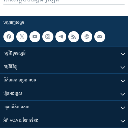
បណ្តាញ​សង្គម
កម្មវិធី​ទូរទស្សន៍
កម្មវិធី​វិទ្យុ
ព័ត៌មាន​តាមប្រធានបទ​
រៀន​​អង់គ្លេស
ទទួល​ព័ត៌មាន​តាម
អំពី​ VOA & ទំនាក់ទំនង