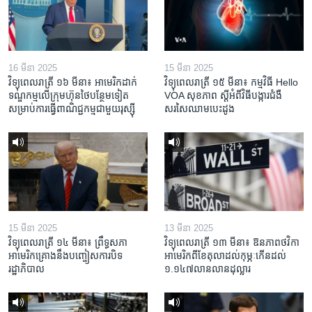
16 មីនា 2025
15 មីនា 2025
វិទ្យុពេលរាត្រី ១៦ មីនា៖ អាមេរិក​ដាក់​
វិទ្យុពេលរាត្រី ១៥ មីនា៖ កម្មវិធី ​Hello
ទណ្ឌកម្ម​លើ​ក្រុមហ៊ុន​ថៃ​បន្ថែម​ទៀត​
VOA សុខភាព ស្ដី​អំពី​វិធី​បង្ការ​ជំងឺ​
សម្រាប់​ការ​ធ្វើ​ពាណិជ្ជកម្ម​ជាមួយ​រុស្ស៊ី
សរសៃ​ឈាម​បេះដូង
15 មីនា 2025
13 មីនា 2025
វិទ្យុពេលរាត្រី ១៤ មីនា៖ ព្រឹទ្ធសភា
វិទ្យុពេលរាត្រី ១៣ មីនា៖ ឱនភាព​ថវិកា​
អាមេរិកគ្រោងនឹងបញ្ចៀសការបិទ
អាមេរិក​ពី​ខែ​តុលា​ដល់​កុម្ភៈ​កើន​ដល់​
រដ្ឋាភិបាល
១.១៤៧​លានលាន​ដុល្លារ