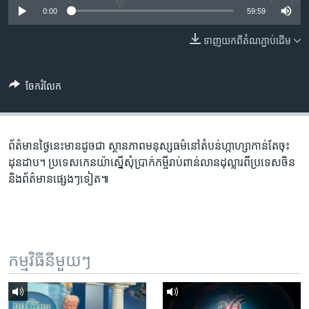
រចនា
0:00
59:59
សម្ព័ន្ធ​
Khmer English
រំលង​
ទាញ​យក​ពី​តំណភ្ជាប់​ដើម
និង​
បណ្តាញ​សង្គម
ចូល​
ទៅ​
ចែករំលែក
កាន់​
ទំព័រ​
ភាសា
ស្វែង​
ព័ត៌មាន​ថ្ងៃនេះ​មានដូចជា ស្ថានភាព​មនុស្សធម៌​នៅ​តំបន់​ហ្កាហ្សា​កាន់តែ​ចុះ​
រក
ដុនដាប។ ប្រទេស​កេនយ៉ា​ស្នើសុំ​ប្រាក់​កម្ចី​រាប់​ពាន់​លាន​ដុល្លារ​ពី​ប្រទេស​ចិន
និង​ព័ត៌មាន​ផ្សេងៗទៀត៕
កម្មវិធី​នីមួយៗ