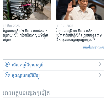
12 មីនា 2025
11 មីនា 2025
វិទ្យុពេលរាត្រី ១២ មីនា៖ អាមេរិក​ដាក់​
វិទ្យុពេលរាត្រី ១១ មីនា៖ អតីត​
ពន្ធគយ​លើ​ដែកថែក​និង​អាលុយ​មីញ៉ូម​
ប្រធានាធិបតីហ្វីលីពីន​ត្រូវ​ចាប់ខ្លួនតាម
នាំចូល
ដីការ​តុលាការ​ព្រហ្មទណ្ឌ​អន្តរជាតិ
មើល​វីដេអូ​ទាំង​អស់
មើល​កម្មវិធី​ទូរទស្សន៍
ចុចស្តាប់កម្មវិធីវិទ្យុ
អានអត្ថបទផ្សេងៗទៀត