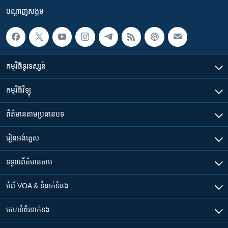
បណ្តាញ​សង្គម
កម្មវិធី​ទូរទស្សន៍
កម្មវិធី​វិទ្យុ
ព័ត៌មាន​តាមប្រធានបទ​
រៀន​​អង់គ្លេស
ទទួល​ព័ត៌មាន​តាម
អំពី​ VOA & ទំនាក់ទំនង
គេហទំព័រ​​ទាក់ទង