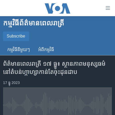
ភ្ជាប់​
ទៅ​
គេហទំព័រ​
កម្មវិធី​ព័ត៌មាន​ពេលរាត្រី
កម្ពុជា
ទាក់ទង
រំលង​
អន្តរជាតិ
Subscribe
និង​
SUBSCRIBE
អាមេរិក
ចូល​
កម្មវិធី​នីមួយៗ
អំពី​កម្មវិធី​
ទៅ​​
ចិន
YouTube Music
ទំព័រ​
ព័ត៌មាន​ពេល​រាត្រី ១៧ ធ្នូ៖ ស្ថានភាព​មនុស្សធម៌​
ហេឡូវីអូអេ
ព័ត៌មាន​​
នៅ​តំបន់​ហ្កាហ្សា​កាន់តែ​ចុះ​ដុនដាប
តែ​
កម្ពុជាច្នៃប្រតិដ្ឋ
Spotify
ម្តង
ព្រឹត្តិការណ៍ព័ត៌មាន
17 ធ្នូ 2023
រំលង​
ទទួល​​​សេវា​​​ Podcast
និង​
ទូរទស្សន៍ / វីដេអូ​
ចូល​
វិទ្យុ / ផតខាសថ៍
ទៅ​
No media source currently available
ទំព័រ​
កម្មវិធីទាំងអស់