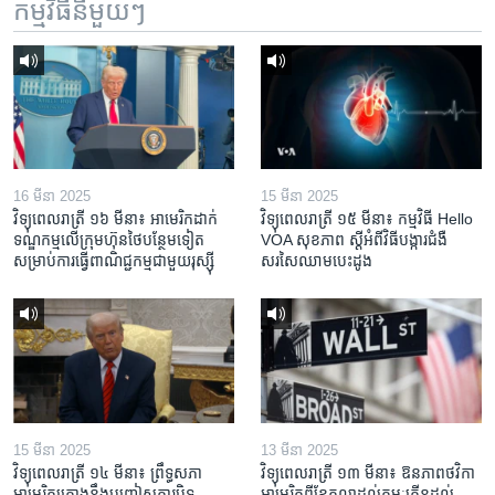
កម្មវិធី​នីមួយៗ
16 មីនា 2025
15 មីនា 2025
វិទ្យុពេលរាត្រី ១៦ មីនា៖ អាមេរិក​ដាក់​
វិទ្យុពេលរាត្រី ១៥ មីនា៖ កម្មវិធី ​Hello
ទណ្ឌកម្ម​លើ​ក្រុមហ៊ុន​ថៃ​បន្ថែម​ទៀត​
VOA សុខភាព ស្ដី​អំពី​វិធី​បង្ការ​ជំងឺ​
សម្រាប់​ការ​ធ្វើ​ពាណិជ្ជកម្ម​ជាមួយ​រុស្ស៊ី
សរសៃ​ឈាម​បេះដូង
15 មីនា 2025
13 មីនា 2025
វិទ្យុពេលរាត្រី ១៤ មីនា៖ ព្រឹទ្ធសភា
វិទ្យុពេលរាត្រី ១៣ មីនា៖ ឱនភាព​ថវិកា​
អាមេរិកគ្រោងនឹងបញ្ចៀសការបិទ
អាមេរិក​ពី​ខែ​តុលា​ដល់​កុម្ភៈ​កើន​ដល់​