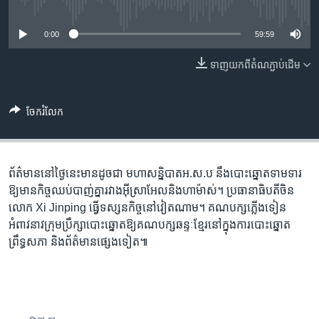
រចនា
No media source currently available
សម្ព័ន្ធ​
Khmer English
0:00
59:59
រំលង​
និង​
បណ្តាញ​សង្គម
ទាញ​យក​ពី​តំណភ្ជាប់​ដើម
ចូល​
ទៅ​
កាន់​
ចែករំលែក
ទំព័រ​
ភាសា
ស្វែង​
រក
ព័ត៌មាននៅថ្ងៃនេះមានដូចជា មហាសន្និបាតអ.ស.ប នឹង​បោះឆ្នោត​ទាមទារ​
ឱ្យមាន​កិច្ចឈប់បាញ់គ្នារវាងអ៊ីស្រាអែល​និង​ហាម៉ាស់។ ប្រធានាធិបតី​ចិន​
លោក Xi Jinping ធ្វើទស្សនកិច្ចនៅវៀតណាម។ គណបក្ស​ភ្លើងទៀន​
អំពាវនាវ​​​ក្រុម​ប្រឹក្សា​បោះឆ្នោត​ឱ្យ​គណបក្សឆន្ទៈខ្មែរនៅក្នុងការបោះឆ្នោត​
ព្រឹទ្ធសភា​ និង​ព័ត៌មាន​ផ្សេងទៀត៕