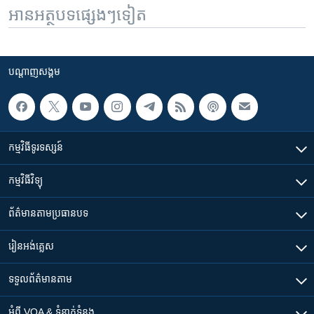
អានអត្ថបទផ្សេងៗទៀត
បណ្តាញ​សង្គម
កម្មវិធី​ទូរទស្សន៍
កម្មវិធី​វិទ្យុ
ព័ត៌មាន​តាមប្រធានបទ​
រៀន​​អង់គ្លេស
ទទួល​ព័ត៌មាន​តាម
អំពី​ VOA & ទំនាក់ទំនង