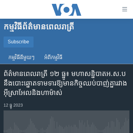
ភ្ជាប់​
ទៅ​
គេហទំព័រ​
កម្មវិធី​ព័ត៌មាន​ពេលរាត្រី
កម្ពុជា
ទាក់ទង
រំលង​
អន្តរជាតិ
Subscribe
និង​
SUBSCRIBE
អាមេរិក
ចូល​
កម្មវិធី​នីមួយៗ
អំពី​កម្មវិធី​
ទៅ​​
ចិន
YouTube Music
ទំព័រ​
ព័ត៌មានពេលរាត្រី ១២ ធ្នូ៖ មហាសន្និបាតអ.ស.ប
ហេឡូវីអូអេ
ព័ត៌មាន​​
នឹង​បោះឆ្នោត​ទាមទារ​ឱ្យមាន​កិច្ចឈប់បាញ់គ្នារវាង
តែ​
កម្ពុជាច្នៃប្រតិដ្ឋ
Spotify
អ៊ីស្រាអែល​និង​ហាម៉ាស់
ម្តង
ព្រឹត្តិការណ៍ព័ត៌មាន
រំលង​
ទទួល​​​សេវា​​​ Podcast
12 ធ្នូ 2023
និង​
ទូរទស្សន៍ / វីដេអូ​
ចូល​
វិទ្យុ / ផតខាសថ៍
ទៅ​
ទំព័រ​
កម្មវិធីទាំងអស់