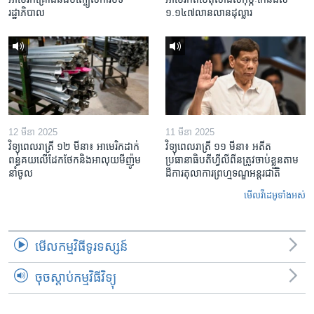
រដ្ឋាភិបាល
១.១៤៧​លានលាន​ដុល្លារ
12 មីនា 2025
11 មីនា 2025
វិទ្យុពេលរាត្រី ១២ មីនា៖ អាមេរិក​ដាក់​
វិទ្យុពេលរាត្រី ១១ មីនា៖ អតីត​
ពន្ធគយ​លើ​ដែកថែក​និង​អាលុយ​មីញ៉ូម​
ប្រធានាធិបតីហ្វីលីពីន​ត្រូវ​ចាប់ខ្លួនតាម
នាំចូល
ដីការ​តុលាការ​ព្រហ្មទណ្ឌ​អន្តរជាតិ
មើល​វីដេអូ​ទាំង​អស់
មើល​កម្មវិធី​ទូរទស្សន៍
ចុចស្តាប់កម្មវិធីវិទ្យុ