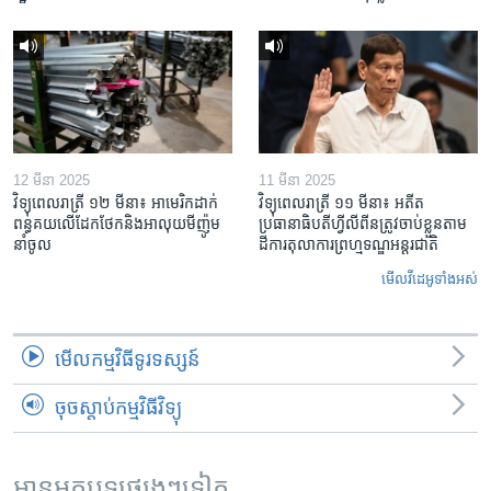
12 មីនា 2025
11 មីនា 2025
វិទ្យុពេលរាត្រី ១២ មីនា៖ អាមេរិក​ដាក់​
វិទ្យុពេលរាត្រី ១១ មីនា៖ អតីត​
ពន្ធគយ​លើ​ដែកថែក​និង​អាលុយ​មីញ៉ូម​
ប្រធានាធិបតីហ្វីលីពីន​ត្រូវ​ចាប់ខ្លួនតាម
នាំចូល
ដីការ​តុលាការ​ព្រហ្មទណ្ឌ​អន្តរជាតិ
មើល​វីដេអូ​ទាំង​អស់
មើល​កម្មវិធី​ទូរទស្សន៍
ចុចស្តាប់កម្មវិធីវិទ្យុ
អានអត្ថបទផ្សេងៗទៀត