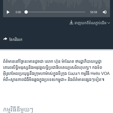
រចនា
No media source currently available
សម្ព័ន្ធ​
Khmer English
0:00
59:59
រំលង​
និង​
បណ្តាញ​សង្គម
ទាញ​យក​ពី​តំណភ្ជាប់​ដើម
ចូល​
ទៅ​
កាន់​
ចែករំលែក
ទំព័រ​
ភាសា
ស្វែង​
រក
ព័ត៌មាន​នៅ​ថ្ងៃនេះ​មានដូចជា លោក ហ៊ុន ម៉ាណែត ថា​រដ្ឋាភិបាល​ប្តេជ្ញា​
គោរព​សិទ្ធិ​មនុស្ស​និង​អនុវត្ត​លទ្ធិប្រជាធិបតេយ្យ​សេរី​ពហុបក្ស។ កងទ័ព​
អ៊ីស្រាអែល​​ប្រយុទ្ធ​នឹង​​ក្រុមហាម៉ាស់​ក្នុង​ទីក្រុង​ Gaza។ កម្មវិធី Hello VOA
​អំពី«​ស្ថានភាព​ជំងឺ​មិន​ឆ្លង​ក្នុង​ប្រទេស​កម្ពុជា» និង​ព័ត៌មាន​ផ្សេងៗ​ទៀត៕
កម្មវិធី​នីមួយៗ