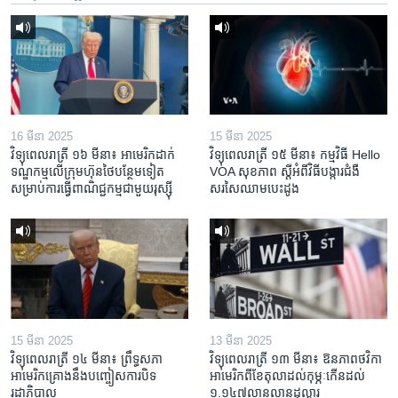
16 មីនា 2025
15 មីនា 2025
វិទ្យុពេលរាត្រី ១៦ មីនា៖ អាមេរិក​ដាក់​
វិទ្យុពេលរាត្រី ១៥ មីនា៖ កម្មវិធី ​Hello
ទណ្ឌកម្ម​លើ​ក្រុមហ៊ុន​ថៃ​បន្ថែម​ទៀត​
VOA សុខភាព ស្ដី​អំពី​វិធី​បង្ការ​ជំងឺ​
សម្រាប់​ការ​ធ្វើ​ពាណិជ្ជកម្ម​ជាមួយ​រុស្ស៊ី
សរសៃ​ឈាម​បេះដូង
15 មីនា 2025
13 មីនា 2025
វិទ្យុពេលរាត្រី ១៤ មីនា៖ ព្រឹទ្ធសភា
វិទ្យុពេលរាត្រី ១៣ មីនា៖ ឱនភាព​ថវិកា​
អាមេរិកគ្រោងនឹងបញ្ចៀសការបិទ
អាមេរិក​ពី​ខែ​តុលា​ដល់​កុម្ភៈ​កើន​ដល់​
រដ្ឋាភិបាល
១.១៤៧​លានលាន​ដុល្លារ