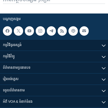
បណ្តាញ​សង្គម
កម្មវិធី​ទូរទស្សន៍
កម្មវិធី​វិទ្យុ
ព័ត៌មាន​តាមប្រធានបទ​
រៀន​​អង់គ្លេស
ទទួល​ព័ត៌មាន​តាម
អំពី​ VOA & ទំនាក់ទំនង