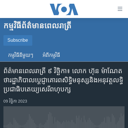
ភ្ជាប់​
ទៅ​
គេហទំព័រ​
កម្មវិធី​ព័ត៌មាន​ពេលរាត្រី
កម្ពុជា
ទាក់ទង
រំលង​
អន្តរជាតិ
Subscribe
និង​
SUBSCRIBE
អាមេរិក
ចូល​
កម្មវិធី​នីមួយៗ
អំពី​កម្មវិធី​
ទៅ​​
ចិន
YouTube Music
ទំព័រ​
ព័ត៌មានពេលរាត្រី ៩ វិច្ឆិកា៖ លោក ហ៊ុន ម៉ាណែត
ហេឡូវីអូអេ
ព័ត៌មាន​​
ថា​រដ្ឋាភិបាល​ប្តេជ្ញា​គោរព​សិទ្ធិ​មនុស្ស​និង​អនុវត្ត​លទ្ធិ
តែ​
កម្ពុជាច្នៃប្រតិដ្ឋ
Spotify
ប្រជាធិបតេយ្យ​សេរី​ពហុបក្ស
ម្តង
ព្រឹត្តិការណ៍ព័ត៌មាន
រំលង​
ទទួល​​​សេវា​​​ Podcast
09 វិច្ឆិកា 2023
និង​
ទូរទស្សន៍ / វីដេអូ​
ចូល​
វិទ្យុ / ផតខាសថ៍
ទៅ​
ទំព័រ​
កម្មវិធីទាំងអស់