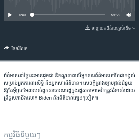
រចនា
No media source currently available
សម្ព័ន្ធ​
Khmer English
0:00
59:58
រំលង​
និង​
បណ្តាញ​សង្គម
ទាញ​យក​ពី​តំណភ្ជាប់​ដើម
ចូល​
ទៅ​
កាន់​
ចែករំលែក
ទំព័រ​
ភាសា
ស្វែង​
រក
ព័ត៌មាន​នៅ​ថ្ងៃនេះ​មានដូចជា និទណ្ឌភាព​លើ​អ្នកសារព័ត៌មាន​នៅតែ​ជាកង្វល់​
សម្រាប់​អ្នកការពារ​សិទ្ធិ ​និង​អ្នកសារព័ត៌មាន។ សេចក្តី​ព្រាង​ច្បាប់​ផ្តល់ជំនួយ​
ឱ្យ​តែ​អ៊ីស្រាអែល​របស់ពួក​សាធារណរដ្ឋ​ក្នុង​រដ្ឋសភា​អាមេរិក​​ត្រូវ​ជំទាស់​​ដោយ​
ព្រឹទ្ធសភា​​​និង​​លោក​ Biden និង​ព័ត៌មាន​ផ្សេងៗ​ទៀត៕
កម្មវិធី​នីមួយៗ