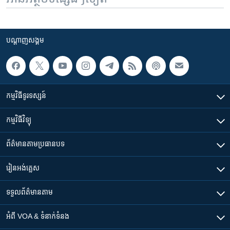
បណ្តាញ​សង្គម
កម្មវិធី​ទូរទស្សន៍
កម្មវិធី​វិទ្យុ
ព័ត៌មាន​តាមប្រធានបទ​
រៀន​​អង់គ្លេស
ទទួល​ព័ត៌មាន​តាម
អំពី​ VOA & ទំនាក់ទំនង