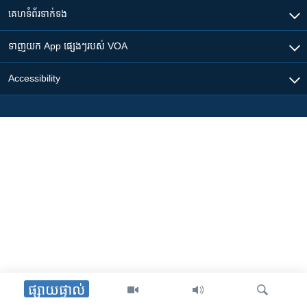
គេហទំព័រ​​ទាក់ទង
ទាញយក​ App ផ្សេងៗ​របស់​ VOA
Accessibility
ផ្សាយផ្ទាល់