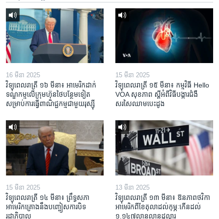
16 មីនា 2025
15 មីនា 2025
វិទ្យុពេលរាត្រី ១៦ មីនា៖ អាមេរិក​ដាក់​
វិទ្យុពេលរាត្រី ១៥ មីនា៖ កម្មវិធី ​Hello
ទណ្ឌកម្ម​លើ​ក្រុមហ៊ុន​ថៃ​បន្ថែម​ទៀត​
VOA សុខភាព ស្ដី​អំពី​វិធី​បង្ការ​ជំងឺ​
សម្រាប់​ការ​ធ្វើ​ពាណិជ្ជកម្ម​ជាមួយ​រុស្ស៊ី
សរសៃ​ឈាម​បេះដូង
15 មីនា 2025
13 មីនា 2025
វិទ្យុពេលរាត្រី ១៤ មីនា៖ ព្រឹទ្ធសភា
វិទ្យុពេលរាត្រី ១៣ មីនា៖ ឱនភាព​ថវិកា​
អាមេរិកគ្រោងនឹងបញ្ចៀសការបិទ
អាមេរិក​ពី​ខែ​តុលា​ដល់​កុម្ភៈ​កើន​ដល់​
រដ្ឋាភិបាល
១.១៤៧​លានលាន​ដុល្លារ