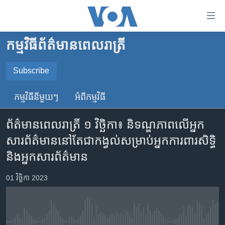
ភ្ជាប់​
ទៅ​
គេហទំព័រ​
កម្មវិធី​ព័ត៌មាន​ពេលរាត្រី
កម្ពុជា
ទាក់ទង
រំលង​
អន្តរជាតិ
Subscribe
និង​
SUBSCRIBE
អាមេរិក
ចូល​
កម្មវិធី​នីមួយៗ
អំពី​កម្មវិធី​
ទៅ​​
ចិន
YouTube Music
ទំព័រ​
ព័ត៌មានពេលរាត្រី ១ វិច្ឆិកា៖ និទណ្ឌភាព​លើ​អ្នក
ហេឡូវីអូអេ
ព័ត៌មាន​​
សារព័ត៌មាន​នៅតែ​ជាកង្វល់​សម្រាប់​អ្នកការពារ​សិទ្ធិ
តែ​
កម្ពុជាច្នៃប្រតិដ្ឋ
Spotify
​និង​អ្នកសារព័ត៌មាន
ម្តង
ព្រឹត្តិការណ៍ព័ត៌មាន
រំលង​
ទទួល​​​សេវា​​​ Podcast
01 វិច្ឆិកា 2023
និង​
ទូរទស្សន៍ / វីដេអូ​
ចូល​
វិទ្យុ / ផតខាសថ៍
ទៅ​
ទំព័រ​
កម្មវិធីទាំងអស់