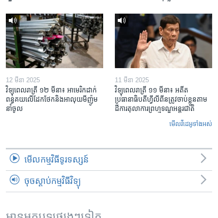
12 មីនា 2025
11 មីនា 2025
វិទ្យុពេលរាត្រី ១២ មីនា៖ អាមេរិក​ដាក់​
វិទ្យុពេលរាត្រី ១១ មីនា៖ អតីត​
ពន្ធគយ​លើ​ដែកថែក​និង​អាលុយ​មីញ៉ូម​
ប្រធានាធិបតីហ្វីលីពីន​ត្រូវ​ចាប់ខ្លួនតាម
នាំចូល
ដីការ​តុលាការ​ព្រហ្មទណ្ឌ​អន្តរជាតិ
មើល​វីដេអូ​ទាំង​អស់
មើល​កម្មវិធី​ទូរទស្សន៍
ចុចស្តាប់កម្មវិធីវិទ្យុ
អានអត្ថបទផ្សេងៗទៀត