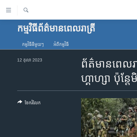
ភ្ជាប់​
ទៅ​
គេហទំព័រ​
ស្វែង​
កម្មវិធី​ព័ត៌មាន​ពេលរាត្រី
កម្ពុជា
រក
ទាក់ទង
អន្តរជាតិ
រំលង​
កម្មវិធី​នីមួយៗ
អំពី​កម្មវិធី​
និង​
អាមេរិក
ចូល​
12 តុលា 2023
ព័ត៌មានពេលរាត
ចិន
ទៅ​​
ទំព័រ​
ហេឡូវីអូអេ
ហ្គាហ្សា​ ប៉ុន្
ព័ត៌មាន​​
កម្ពុជាច្នៃប្រតិដ្ឋ
តែ​
ម្តង
ព្រឹត្តិការណ៍ព័ត៌មាន
រំលង​
ចែករំលែក
ទូរទស្សន៍ / វីដេអូ​
និង​
ចូល​
វិទ្យុ / ផតខាសថ៍
ទៅ​
កម្មវិធីទាំងអស់
ទំព័រ​