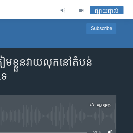
ផ្សាយផ្ទាល់
Subscribe
​ខ្លួន​វាយ​លុក​នៅ​តំបន់​
​ទេ
EMBED
ble
59:59