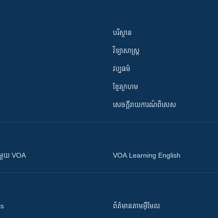
បរិស្ថាន
វិទ្យាសាស្រ្ត
វប្បធម៌
ខ្មែរក្រហម
សេចក្តីរាយការណ៍ពិសេស
ស​​ជាមួយ VOA
VOA Learning English
ts
ព័ត៌មាន​តាម​អ៊ីមែល