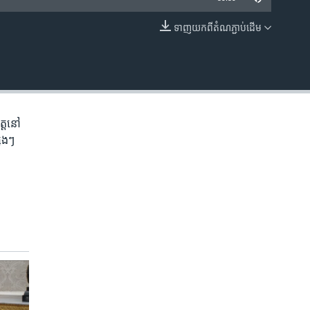
ទាញ​យក​ពី​តំណភ្ជាប់​ដើម
EMBED
្ត​នៅ​
េងៗ​