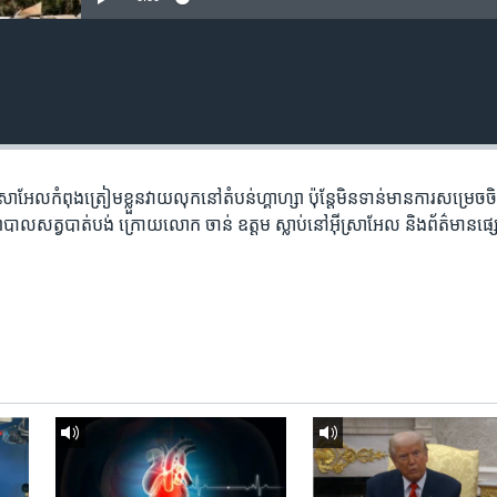
ាអែល​កំពុង​ត្រៀម​ខ្លួន​វាយ​លុក​នៅ​តំបន់​ហ្គាហ្សា​ ប៉ុន្តែ​មិន​ទាន់​មាន​ការ​សម្រេច​ចិត
្យាបាល​សត្វ​បាត់​បង់ ក្រោយ​លោក ចាន់ ឧត្តម ស្លាប់​នៅ​អ៊ីស្រាអែល និង​ព័ត៌មាន​ផ្ស