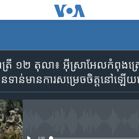
SUBSCRIBE
្រី ១២ តុលា៖ អ៊ីស្រាអែល​កំពុង​ត្រៀម
Apple Podcasts
តែ​មិន​ទាន់​មាន​ការ​សម្រេច​ចិត្ត​នៅ​ឡើយ
YouTube Music
Spotify
No media source currently availa
ទទួល​​​សេវា​​​ Podcast
0:00