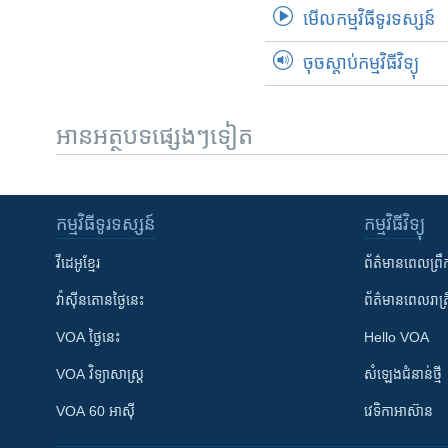
មើល​កម្មវិធី​ទូរទស្សន៍
ចុចស្តាប់កម្មវិធីវិទ្យុ
អានអត្ថបទផ្សេងៗទៀត
កម្មវិធី​ទូរទស្សន៍
កម្មវិធី​វិទ្យុ
វីដេអូ​ខ្មែរ
ព័ត៌មាន​ពេល​ព្រឹ
វ៉ាស៊ីនតោន​ថ្ងៃ​នេះ
ព័ត៌មាន​​ពេល​រាត្រ
VOA ថ្ងៃនេះ
Hello VOA
VOA ​វិទ្យាសាស្ត្រ
សំឡេង​ជំនាន់​ថ្មី
VOA 60 អាស៊ី
វេទិកា​អាស៊ាន