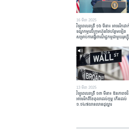
16 មីនា 2025
វិទ្យុពេលរាត្រី ១៦ មីនា៖ អាមេរិក​ដាក់
ទណ្ឌកម្ម​លើ​ក្រុមហ៊ុន​ថៃ​បន្ថែម​ទៀត​
សម្រាប់​ការ​ធ្វើ​ពាណិជ្ជកម្ម​ជាមួយ​រុស្ស៊ី
13 មីនា 2025
វិទ្យុពេលរាត្រី ១៣ មីនា៖ ឱនភាព​ថវិ
អាមេរិក​ពី​ខែ​តុលា​ដល់​កុម្ភៈ​កើន​ដល់​
១.១៤៧​លានលាន​ដុល្លារ