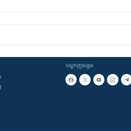
បណ្តាញ​សង្គម
ក
ី