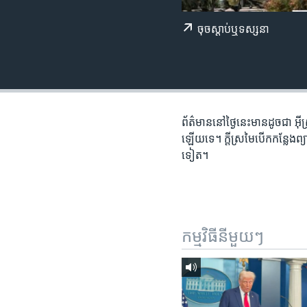
រចនា
សម្ព័ន្ធ​
ចុច​​ស្តាប់​ឬ​ទស្សនា
រំលង​
និង​
ចូល​
ទៅ​
កាន់​
ទំព័រ​
ព័ត៌មាន​នៅ​ថ្ងៃនេះ​មានដូចជា អ៊ីស្រ
ស្វែង​
ឡើយ​ទេ។ ក្តី​ស្រមៃ​បើក​កន្លែង​ព
រក
ទៀត។
កម្មវិធី​នីមួយៗ