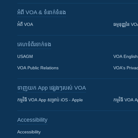
អំពី​ VOA & ទំនាក់ទំនង
អំពី​ VOA
ធម្មនុញ្ញ​នៃ V
គេហទំព័រ​​ទាក់ទង
USAGM
VOA English
VOA Public Relations
VOA's Privac
ទាញយក​ App ផ្សេងៗ​របស់​ VOA
Khmer English
កម្មវិធី​ VOA App សម្រាប់ iOS - Apple
កម្មវិធី​ VOA
បណ្តាញ​សង្គម
Accessibility
Accessibility
ភាសា