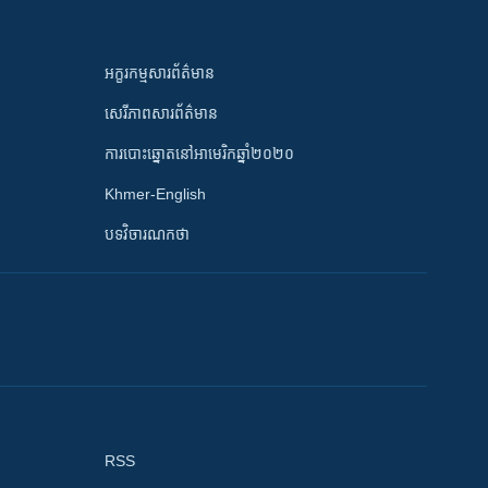
អក្ខរកម្មសារព័ត៌មាន
សេរីភាពសារព័ត៌មាន
ការបោះឆ្នោតនៅអាមេរិកឆ្នាំ២០២០
Khmer-English
បទវិចារណកថា
RSS