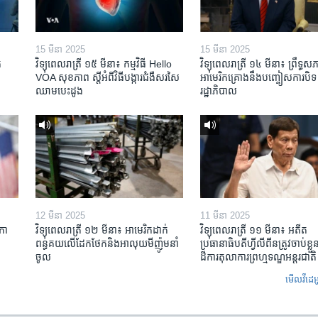
15 មីនា 2025
15 មីនា 2025
​
វិទ្យុពេលរាត្រី ១៥ មីនា៖ កម្មវិធី ​Hello
វិទ្យុពេលរាត្រី ១៤ មីនា៖ ព្រឹទ្ធសភ
VOA សុខភាព ស្ដី​អំពី​វិធី​បង្ការ​ជំងឺ​សរសៃ​
អាមេរិកគ្រោងនឹងបញ្ចៀសការបិទ
ឈាម​បេះដូង
រដ្ឋាភិបាល
12 មីនា 2025
11 មីនា 2025
កា​
វិទ្យុពេលរាត្រី ១២ មីនា៖ អាមេរិក​ដាក់​
វិទ្យុពេលរាត្រី ១១ មីនា៖ អតីត​
ពន្ធគយ​លើ​ដែកថែក​និង​អាលុយ​មីញ៉ូម​នាំ
ប្រធានាធិបតីហ្វីលីពីន​ត្រូវ​ចាប់ខ្
ចូល
ដីការ​តុលាការ​ព្រហ្មទណ្ឌ​អន្តរជាតិ
មើល​វីដេអ