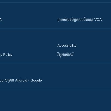
OA
ក្រម​​​សីលធម៌​​​អ្នក​​​សារព័ត៌មាន VOA
Accessibility
y Policy
វិទ្យុ​អាស៊ី​សេរី
 App សម្រាប់ Android - Google