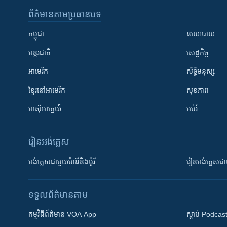
ព័ត៌មាន​តាមប្រធានបទ​
កម្ពុជា
នយោបាយ
អន្តរជាតិ
សេដ្ឋកិច្ច
អាមេរិក
សិទ្ធិមនុស្ស
ខ្មែរ​នៅអាមេរិក
សុខភាព
អាស៊ីអាគ្នេយ៍
អប់រំ
រៀន​​អង់គ្លេស
អង់គ្លេស​ជាមួយ​ម៉ានី​និង​ម៉ូរី
រៀន​​​​​​អង់គ្លេ
ទទួល​ព័ត៌មាន​តាម
កម្មវិធី​ព័ត៌មាន VOA App
ស្តាប់ Podcas