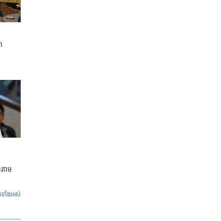
ា
លួនតាម
ូ​ទាំង​អស់