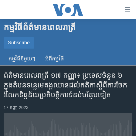
ភ្ជាប់​
ទៅ​
គេហទំព័រ​
កម្មវិធី​ព័ត៌មាន​ពេលរាត្រី
កម្ពុជា
ទាក់ទង
រំលង​
អន្តរជាតិ
Subscribe
និង​
SUBSCRIBE
អាមេរិក
ចូល​
កម្មវិធី​នីមួយៗ
អំពី​កម្មវិធី​
ទៅ​​
ចិន
YouTube Music
ទំព័រ​
ព័ត៌មានពេលរាត្រី ១៧ កញ្ញា៖ ប្រទេស​ចំនួន​ ៦ ​
ហេឡូវីអូអេ
ព័ត៌មាន​​
ក្នុង​តំបន់​ទន្លេ​មេគង្គ​​ឈាន​ដល់​កតិកា​ស្តីពី​ការ​ចែក​
តែ​
កម្ពុជាច្នៃប្រតិដ្ឋ
Spotify
រំលែក​ទិន្នន័យប្រតិបត្តិការទំនប់បន្ថែមទៀត
ម្តង
ព្រឹត្តិការណ៍ព័ត៌មាន
រំលង​
ទទួល​​​សេវា​​​ Podcast
17 កញ្ញា 2023
និង​
ទូរទស្សន៍ / វីដេអូ​
ចូល​
វិទ្យុ / ផតខាសថ៍
ទៅ​
ទំព័រ​
កម្មវិធីទាំងអស់