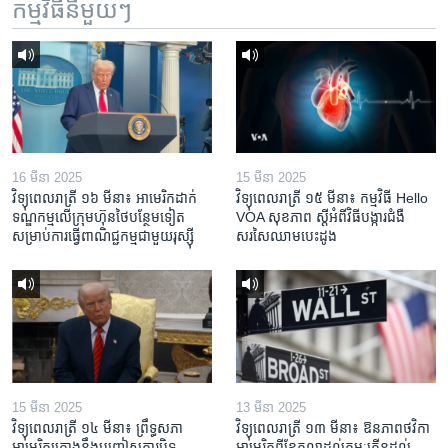
កម្មវិធី​នីមួយៗ
16 មីនា 2025
15 មីនា 2025
វិទ្យុពេលរាត្រី ១៦ មីនា៖ អាមេរិក​ដាក់​
វិទ្យុពេលរាត្រី ១៥ មីនា៖ កម្មវិធី ​Hello
ទណ្ឌកម្ម​លើ​ក្រុមហ៊ុន​ថៃ​បន្ថែម​ទៀត​
VOA សុខភាព ស្ដី​អំពី​វិធី​បង្ការ​ជំងឺ​
សម្រាប់​ការ​ធ្វើ​ពាណិជ្ជកម្ម​ជាមួយ​រុស្ស៊ី
សរសៃ​ឈាម​បេះដូង
15 មីនា 2025
13 មីនា 2025
វិទ្យុពេលរាត្រី ១៤ មីនា៖ ព្រឹទ្ធសភា
វិទ្យុពេលរាត្រី ១៣ មីនា៖ ឱនភាព​ថវិកា​
អាមេរិកគ្រោងនឹងបញ្ចៀសការបិទ
អាមេរិក​ពី​ខែ​តុលា​ដល់​កុម្ភៈ​កើន​ដល់​