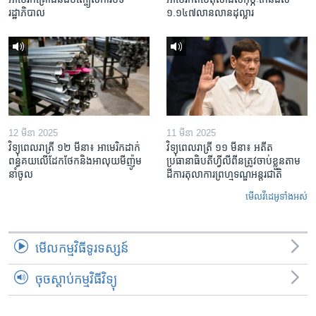
រដ្ឋាភិបាល
១.១៤៧​លានលាន​ដុល្លារ
12 មីនា 2025
11 មីនា 2025
វិទ្យុពេលរាត្រី ១២ មីនា៖ អាមេរិក​ដាក់​
វិទ្យុពេលរាត្រី ១១ មីនា៖ អតីត​
ពន្ធគយ​លើ​ដែកថែក​និង​អាលុយ​មីញ៉ូម​
ប្រធានាធិបតីហ្វីលីពីន​ត្រូវ​ចាប់ខ្លួនតាម
នាំចូល
ដីការ​តុលាការ​ព្រហ្មទណ្ឌ​អន្តរជាតិ
មើល​វីដេអូ​ទាំង​អស់
មើល​កម្មវិធី​ទូរទស្សន៍
ចុចស្តាប់កម្មវិធីវិទ្យុ