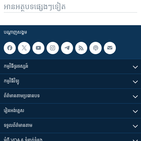
អានអត្ថបទផ្សេងៗទៀត
បណ្តាញ​សង្គម
កម្មវិធី​ទូរទស្សន៍
កម្មវិធី​វិទ្យុ
ព័ត៌មាន​តាមប្រធានបទ​
រៀន​​អង់គ្លេស
ទទួល​ព័ត៌មាន​តាម
អំពី​ VOA & ទំនាក់ទំនង