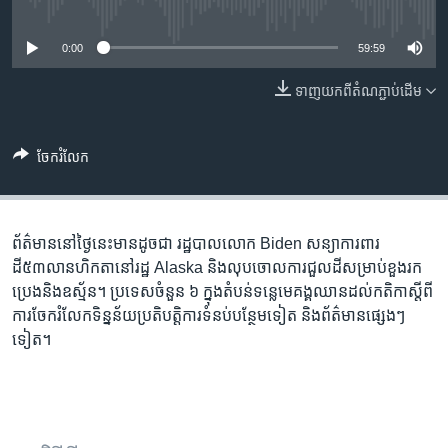
រចនា
No media source currently available
សម្ព័ន្ធ​
Khmer English
0:00
59:59
រំលង​
និង​
បណ្តាញ​សង្គម
ទាញ​យក​ពី​តំណភ្ជាប់​ដើម
ចូល​
ទៅ​
កាន់​
ចែករំលែក
ទំព័រ​
ភាសា
ស្វែង​
រក
ព័ត៌មាន​នៅ​​ថ្ងៃនេះ​មាន​ដូចជា រដ្ឋបាលលោក Biden ​សន្យា​ការពារ​
ដី៥៣លានហិកតា​នៅ​រដ្ឋ Alaska និង​លុបចោល​ការជួលដី​​សម្រាប់​ខួង​រក​
ប្រេង​និងឧស្ម័ន។ ប្រទេស​ចំនួន​ ៦ ​ក្នុង​តំបន់​ទន្លេ​មេគង្គ​​ឈាន​ដល់​កតិកា​ស្តីពី​
ការ​ចែក​រំលែក​ទិន្នន័យ​ប្រតិបត្តិការទំនប់​បន្ថែមទៀត​ និង​ព័ត៌មាន​ផ្សេងៗ​
ទៀត។