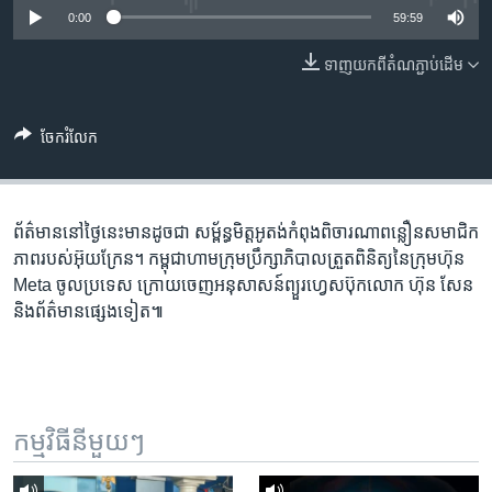
រចនា
0:00
59:59
សម្ព័ន្ធ​
Khmer English
រំលង​
ទាញ​យក​ពី​តំណភ្ជាប់​ដើម
និង​
បណ្តាញ​សង្គម
ចូល​
ទៅ​
ចែករំលែក
កាន់​
ទំព័រ​
ភាសា
ស្វែង​
ព័ត៌មាន​នៅ​ថ្ងៃ​នេះ​មាន​ដូច​ជា​ សម្ព័ន្ធមិត្ត​​អូតង់​កំពុង​ពិចារណា​ពន្លឿន​សមាជិក
រក
ភាព​របស់​អ៊ុយក្រែន។ កម្ពុជា​ហាម​ក្រុមប្រឹក្សាភិបាល​ត្រួត​ពិនិត្យ​នៃ​ក្រុមហ៊ុន ​
Meta ​ចូល​ប្រទេស ក្រោយ​ចេញ​អនុសាសន៍​ព្យួរ​ហ្វេសប៊ុក​លោក ហ៊ុន សែន
និង​ព័ត៌មាន​ផ្សេង​ទៀត៕
កម្មវិធី​នីមួយៗ