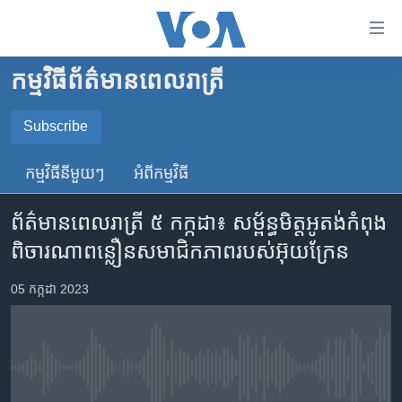
ភ្ជាប់​
ទៅ​
គេហទំព័រ​
កម្មវិធី​ព័ត៌មាន​ពេលរាត្រី
កម្ពុជា
ទាក់ទង
រំលង​
អន្តរជាតិ
Subscribe
និង​
SUBSCRIBE
អាមេរិក
ចូល​
កម្មវិធី​នីមួយៗ
អំពី​កម្មវិធី​
ទៅ​​
ចិន
YouTube Music
ទំព័រ​
ព័ត៌មាន​ពេល​រាត្រី ៥ កក្កដា៖ សម្ព័ន្ធមិត្ត​​អូតង់​កំពុង​
ហេឡូវីអូអេ
ព័ត៌មាន​​
ពិចារណា​ពន្លឿន​សមាជិកភាព​របស់​អ៊ុយក្រែន
តែ​
កម្ពុជាច្នៃប្រតិដ្ឋ
Spotify
ម្តង
ព្រឹត្តិការណ៍ព័ត៌មាន
05 កក្កដា 2023
រំលង​
ទទួល​​​សេវា​​​ Podcast
និង​
ទូរទស្សន៍ / វីដេអូ​
ចូល​
វិទ្យុ / ផតខាសថ៍
ទៅ​
No media source currently available
ទំព័រ​
កម្មវិធីទាំងអស់