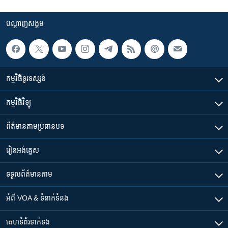
បណ្តាញ​សង្គម
កម្មវិធី​ទូរទស្សន៍
កម្មវិធី​វិទ្យុ
ព័ត៌មាន​តាមប្រធានបទ​
រៀន​​អង់គ្លេស
ទទួល​ព័ត៌មាន​តាម
អំពី​ VOA & ទំនាក់ទំនង
គេហទំព័រ​​ទាក់ទង