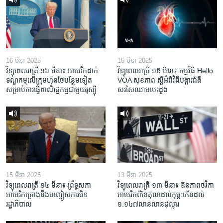
16 មីនា 2025
15 មីនា 2025
វិទ្យុពេលរាត្រី ១៦ មីនា៖ អាមេរិក​ដាក់​
វិទ្យុពេលរាត្រី ១៥ មីនា៖ កម្មវិធី ​Hello
ទណ្ឌកម្ម​លើ​ក្រុមហ៊ុន​ថៃ​បន្ថែម​ទៀត​
VOA សុខភាព ស្ដី​អំពី​វិធី​បង្ការ​ជំងឺ​
សម្រាប់​ការ​ធ្វើ​ពាណិជ្ជកម្ម​ជាមួយ​រុស្ស៊ី
សរសៃ​ឈាម​បេះដូង
15 មីនា 2025
13 មីនា 2025
វិទ្យុពេលរាត្រី ១៤ មីនា៖ ព្រឹទ្ធសភា
វិទ្យុពេលរាត្រី ១៣ មីនា៖ ឱនភាព​ថវិកា​
អាមេរិកគ្រោងនឹងបញ្ចៀសការបិទ
អាមេរិក​ពី​ខែ​តុលា​ដល់​កុម្ភៈ​កើន​ដល់​
រដ្ឋាភិបាល
១.១៤៧​លានលាន​ដុល្លារ