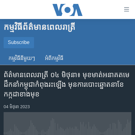
ភ្ជាប់​
ទៅ​
គេហទំព័រ​
កម្មវិធី​ព័ត៌មាន​ពេលរាត្រី
កម្ពុជា
ទាក់ទង
រំលង​
អន្តរជាតិ
Subscribe
និង​
SUBSCRIBE
អាមេរិក
ចូល​
កម្មវិធី​នីមួយៗ
អំពី​កម្មវិធី​
ទៅ​​
ចិន
YouTube Music
ទំព័រ​
ព័ត៌មានពេលរាត្រី ០៤ មិថុនា៖ មុខមាត់​អនាគត​មេ
ហេឡូវីអូអេ
ព័ត៌មាន​​
ដឹកនាំ​កម្ពុជា​កំពុង​រះឡើង មុន​ការ​បោះឆ្នោត​នា​ខែ​
តែ​
កម្ពុជាច្នៃប្រតិដ្ឋ
Spotify
កក្កដា​ខាង​មុខ
ម្តង
ព្រឹត្តិការណ៍ព័ត៌មាន
រំលង​
ទទួល​​​សេវា​​​ Podcast
04 មិថុនា 2023
និង​
ទូរទស្សន៍ / វីដេអូ​
ចូល​
វិទ្យុ / ផតខាសថ៍
ទៅ​
ទំព័រ​
កម្មវិធីទាំងអស់