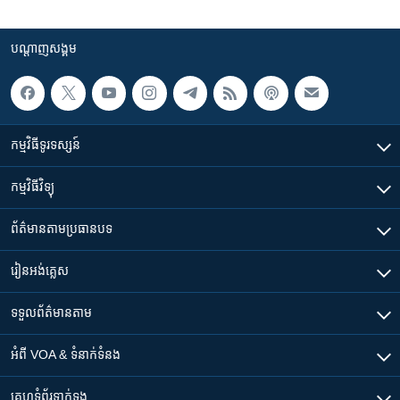
បណ្តាញ​សង្គម
កម្មវិធី​ទូរទស្សន៍
កម្មវិធី​វិទ្យុ
ព័ត៌មាន​តាមប្រធានបទ​
រៀន​​អង់គ្លេស
ទទួល​ព័ត៌មាន​តាម
អំពី​ VOA & ទំនាក់ទំនង
គេហទំព័រ​​ទាក់ទង