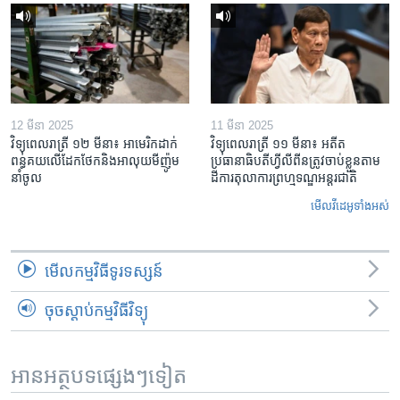
12 មីនា 2025
11 មីនា 2025
វិទ្យុពេលរាត្រី ១២ មីនា៖ អាមេរិក​ដាក់​
វិទ្យុពេលរាត្រី ១១ មីនា៖ អតីត​
ពន្ធគយ​លើ​ដែកថែក​និង​អាលុយ​មីញ៉ូម​
ប្រធានាធិបតីហ្វីលីពីន​ត្រូវ​ចាប់ខ្លួនតាម
នាំចូល
ដីការ​តុលាការ​ព្រហ្មទណ្ឌ​អន្តរជាតិ
មើល​វីដេអូ​ទាំង​អស់
មើល​កម្មវិធី​ទូរទស្សន៍
ចុចស្តាប់កម្មវិធីវិទ្យុ
អានអត្ថបទផ្សេងៗទៀត