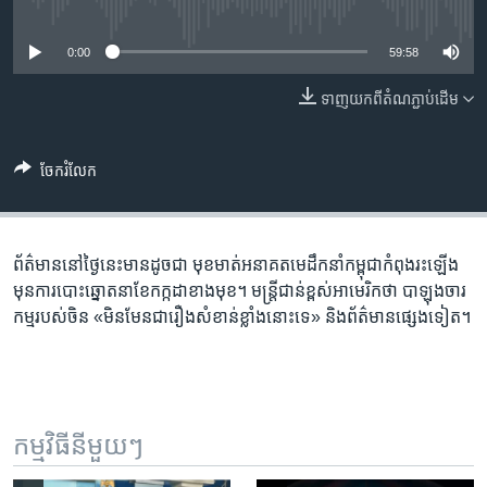
រចនា
No media source currently available
សម្ព័ន្ធ​
Khmer English
0:00
59:58
រំលង​
និង​
បណ្តាញ​សង្គម
ទាញ​យក​ពី​តំណភ្ជាប់​ដើម
ចូល​
ទៅ​
កាន់​
ចែករំលែក
ទំព័រ​
ភាសា
ស្វែង​
រក
ព័ត៌មាន​នៅ​ថ្ងៃនេះ​មាន​ដូចជា មុខមាត់​អនាគត​មេដឹកនាំ​កម្ពុជា​កំពុង​រះឡើង
មុន​ការ​បោះឆ្នោត​នា​ខែ​កក្កដា​ខាង​មុខ។ មន្ត្រី​ជាន់​ខ្ពស់​អាមេរិក​ថា បាឡុង​ចារ
កម្ម​របស់​ចិន «មិន​មែន​ជា​រឿង​សំខាន់​ខ្លាំង​នោះ​ទេ» និង​ព័ត៌មាន​ផ្សេង​ទៀត។
កម្មវិធី​នីមួយៗ