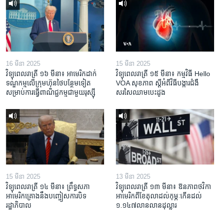
16 មីនា 2025
15 មីនា 2025
វិទ្យុពេលរាត្រី ១៦ មីនា៖ អាមេរិក​ដាក់​
វិទ្យុពេលរាត្រី ១៥ មីនា៖ កម្មវិធី ​Hello
ទណ្ឌកម្ម​លើ​ក្រុមហ៊ុន​ថៃ​បន្ថែម​ទៀត​
VOA សុខភាព ស្ដី​អំពី​វិធី​បង្ការ​ជំងឺ​
សម្រាប់​ការ​ធ្វើ​ពាណិជ្ជកម្ម​ជាមួយ​រុស្ស៊ី
សរសៃ​ឈាម​បេះដូង
15 មីនា 2025
13 មីនា 2025
វិទ្យុពេលរាត្រី ១៤ មីនា៖ ព្រឹទ្ធសភា
វិទ្យុពេលរាត្រី ១៣ មីនា៖ ឱនភាព​ថវិកា​
អាមេរិកគ្រោងនឹងបញ្ចៀសការបិទ
អាមេរិក​ពី​ខែ​តុលា​ដល់​កុម្ភៈ​កើន​ដល់​
រដ្ឋាភិបាល
១.១៤៧​លានលាន​ដុល្លារ