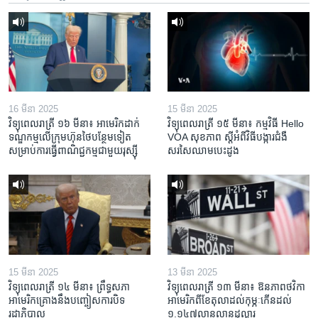
16 មីនា 2025
15 មីនា 2025
វិទ្យុពេលរាត្រី ១៦ មីនា៖ អាមេរិក​ដាក់​
វិទ្យុពេលរាត្រី ១៥ មីនា៖ កម្មវិធី ​Hello
ទណ្ឌកម្ម​លើ​ក្រុមហ៊ុន​ថៃ​បន្ថែម​ទៀត​
VOA សុខភាព ស្ដី​អំពី​វិធី​បង្ការ​ជំងឺ​
សម្រាប់​ការ​ធ្វើ​ពាណិជ្ជកម្ម​ជាមួយ​រុស្ស៊ី
សរសៃ​ឈាម​បេះដូង
15 មីនា 2025
13 មីនា 2025
វិទ្យុពេលរាត្រី ១៤ មីនា៖ ព្រឹទ្ធសភា
វិទ្យុពេលរាត្រី ១៣ មីនា៖ ឱនភាព​ថវិកា​
អាមេរិកគ្រោងនឹងបញ្ចៀសការបិទ
អាមេរិក​ពី​ខែ​តុលា​ដល់​កុម្ភៈ​កើន​ដល់​
រដ្ឋាភិបាល
១.១៤៧​លានលាន​ដុល្លារ