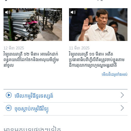
12 មីនា 2025
11 មីនា 2025
វិទ្យុពេលរាត្រី ១២ មីនា៖ អាមេរិក​ដាក់​
វិទ្យុពេលរាត្រី ១១ មីនា៖ អតីត​
ពន្ធគយ​លើ​ដែកថែក​និង​អាលុយ​មីញ៉ូម​
ប្រធានាធិបតីហ្វីលីពីន​ត្រូវ​ចាប់ខ្លួនតាម
នាំចូល
ដីការ​តុលាការ​ព្រហ្មទណ្ឌ​អន្តរជាតិ
មើល​វីដេអូ​ទាំង​អស់
មើល​កម្មវិធី​ទូរទស្សន៍
ចុចស្តាប់កម្មវិធីវិទ្យុ
អានអត្ថបទផ្សេងៗទៀត