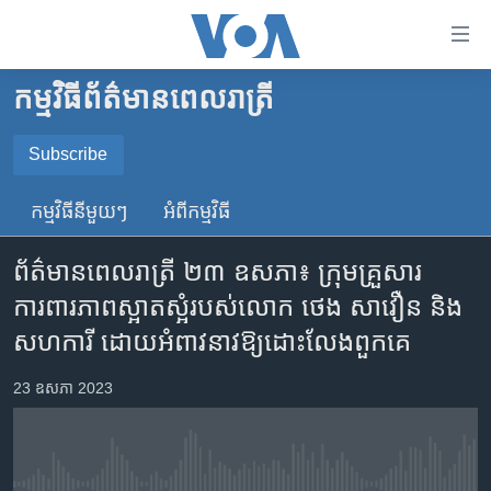
ភ្ជាប់​
ទៅ​
គេហទំព័រ​
កម្មវិធី​ព័ត៌មាន​ពេលរាត្រី
កម្ពុជា
ទាក់ទង
រំលង​
អន្តរជាតិ
Subscribe
និង​
SUBSCRIBE
អាមេរិក
ចូល​
កម្មវិធី​នីមួយៗ
អំពី​កម្មវិធី​
ទៅ​​
ចិន
YouTube Music
ទំព័រ​
ព័ត៌មានពេលរាត្រី ២៣ ឧសភា៖ ក្រុម​គ្រួសារ​
ហេឡូវីអូអេ
ព័ត៌មាន​​
ការពារ​ភាព​ស្អាត​ស្អំ​របស់​លោក​ ថេង សាវឿន​ និង​
តែ​
កម្ពុជាច្នៃប្រតិដ្ឋ
Spotify
សហការី ដោយ​អំពាវ​នាវ​ឱ្យ​ដោះលែង​ពួក​គេ
ម្តង
ព្រឹត្តិការណ៍ព័ត៌មាន
រំលង​
ទទួល​​​សេវា​​​ Podcast
23 ឧសភា 2023
និង​
ទូរទស្សន៍ / វីដេអូ​
ចូល​
វិទ្យុ / ផតខាសថ៍
ទៅ​
ទំព័រ​
កម្មវិធីទាំងអស់