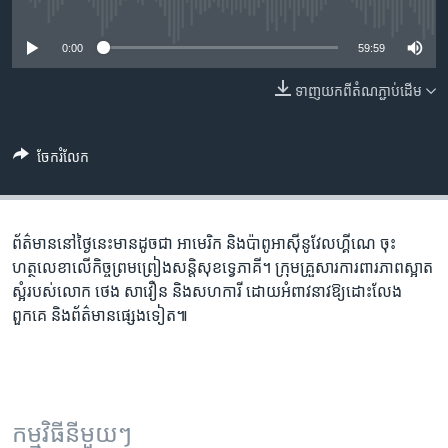
រចនា
No media source currently available
សម្ព័ន្ធ​
Khmer English
0:00
59:59
រំលង​
និង​
បណ្តាញ​សង្គម
ទាញ​យក​ពី​តំណភ្ជាប់​ដើម
ចូល​
ទៅ​
កាន់​
ចែករំលែក
ទំព័រ​
ភាសា
ស្វែង​
រក
ព័ត៌មាននៅថ្ងៃនេះមានដូចជា អាមេរិក និង​ប៉ាពូអាស៊ីនូវែលហ្គីណេ ចុះ​
ហត្ថលេខា​លើ​កិច្ចព្រមព្រៀង​សន្តិសុខ​ទ្វេភាគី។ ក្រុមគ្រួសារ​ការពារ​ភាពស្អាត
ស្អំ​របស់​លោក ថេង សាវឿន និងសហការី ដោយ​អំពាវនាវ​ឱ្យ​ដោះលែង​
ពួកគេ និងព័ត៌មានផ្សេងទៀត៕
កម្មវិធី​នីមួយៗ