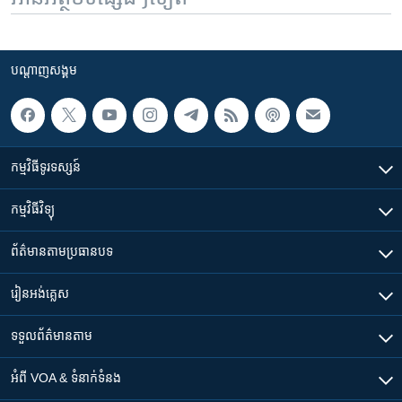
បណ្តាញ​សង្គម
កម្មវិធី​ទូរទស្សន៍
កម្មវិធី​វិទ្យុ
ព័ត៌មាន​តាមប្រធានបទ​
រៀន​​អង់គ្លេស
ទទួល​ព័ត៌មាន​តាម
អំពី​ VOA & ទំនាក់ទំនង