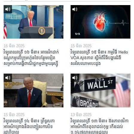
16 មីនា 2025
15 មីនា 2025
វិទ្យុពេលរាត្រី ១៦ មីនា៖ អាមេរិក​ដាក់​
វិទ្យុពេលរាត្រី ១៥ មីនា៖ កម្មវិធី ​Hello
ទណ្ឌកម្ម​លើ​ក្រុមហ៊ុន​ថៃ​បន្ថែម​ទៀត​
VOA សុខភាព ស្ដី​អំពី​វិធី​បង្ការ​ជំងឺ​
សម្រាប់​ការ​ធ្វើ​ពាណិជ្ជកម្ម​ជាមួយ​រុស្ស៊ី
សរសៃ​ឈាម​បេះដូង
15 មីនា 2025
13 មីនា 2025
វិទ្យុពេលរាត្រី ១៤ មីនា៖ ព្រឹទ្ធសភា
វិទ្យុពេលរាត្រី ១៣ មីនា៖ ឱនភាព​ថវិកា​
អាមេរិកគ្រោងនឹងបញ្ចៀសការបិទ
អាមេរិក​ពី​ខែ​តុលា​ដល់​កុម្ភៈ​កើន​ដល់​
រដ្ឋាភិបាល
១.១៤៧​លានលាន​ដុល្លារ