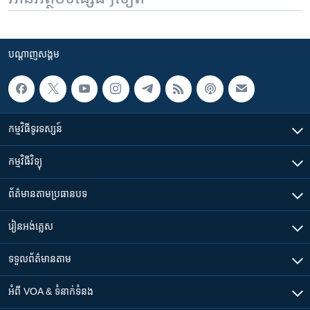
បណ្តាញ​សង្គម
កម្មវិធី​ទូរទស្សន៍
កម្មវិធី​វិទ្យុ
ព័ត៌មាន​តាមប្រធានបទ​
រៀន​​អង់គ្លេស
ទទួល​ព័ត៌មាន​តាម
អំពី​ VOA & ទំនាក់ទំនង