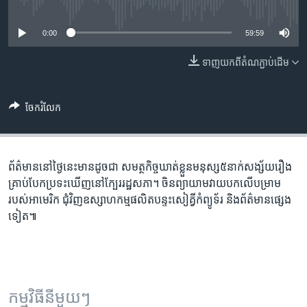
រចនា
No media source currently available
សម្ព័ន្ធ​
Khmer English
0:00
59:59
រំលង​
និង​
បណ្តាញ​សង្គម
ទាញ​យក​ពី​តំណភ្ជាប់​ដើម
ចូល​
ទៅ​
កាន់​
ចែករំលែក
ទំព័រ​
ភាសា
ស្វែង​
រក
ព័ត៌មាន​នៅ​ថ្ងៃនេះ​មាន​ដូចជា សមត្ថកិច្ច​ឃាត់​ខ្លួន​មនុស្ស​៥​នាក់​សង្ស័យ​រឿង​
គ្រា​ប់​បែក​ប្រទះ​ឃើញ​នៅ​ក្បែរ​រដ្ឋសភា។ ចិន​ព្យាយាម​វាយបក​លើ​បម្រាម​
របស់​អាមេរិក ជុំវិញ​ឧស្សាហកម្ម​ផលិត​បន្ទះ​សៀគ្វី​កំព្យូទ័រ និង​ព័ត៌មាន​ផ្សេង​
ទៀត៕
កម្មវិធី​នីមួយៗ