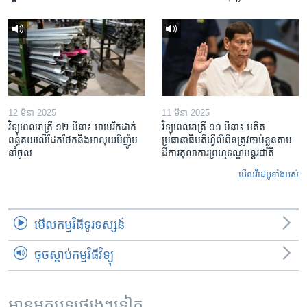
12 មីនា 2025
11 មីនា 2025
វិទ្យុពេលរាត្រី ១២ មីនា៖ អាមេរិក​ដាក់​
វិទ្យុពេលរាត្រី ១១ មីនា៖ អតីត​
ពន្ធគយ​លើ​ដែកថែក​និង​អាលុយ​មីញ៉ូម​
ប្រធានាធិបតីហ្វីលីពីន​ត្រូវ​ចាប់ខ្លួនតាម
នាំចូល
ដីការ​តុលាការ​ព្រហ្មទណ្ឌ​អន្តរជាតិ
មើល​វីដេអូ​ទាំង​អស់
មើល​កម្មវិធី​ទូរទស្សន៍
ចុចស្តាប់កម្មវិធីវិទ្យុ
អានអត្ថបទផ្សេងៗទៀត