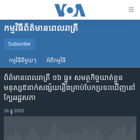
ភ្ជាប់​
ទៅ​
គេហទំព័រ​
កម្មវិធី​ព័ត៌មាន​ពេលរាត្រី
កម្ពុជា
ទាក់ទង
រំលង​
អន្តរជាតិ
Subscribe
និង​
SUBSCRIBE
អាមេរិក
ចូល​
កម្មវិធី​នីមួយៗ
អំពី​កម្មវិធី​
ទៅ​​
ចិន
YouTube Music
ទំព័រ​
ព័ត៌មានពេលរាត្រី ១៦ ធ្នូ៖ សមត្ថកិច្ច​ឃាត់​ខ្លួន​
ហេឡូវីអូអេ
ព័ត៌មាន​​
មនុស្ស​៥​នាក់​សង្ស័យ​រឿង​គ្រា​ប់​បែក​ប្រទះ​ឃើញ​នៅ​
តែ​
កម្ពុជាច្នៃប្រតិដ្ឋ
Spotify
ក្បែរ​រដ្ឋសភា
ម្តង
ព្រឹត្តិការណ៍ព័ត៌មាន
រំលង​
ទទួល​​​សេវា​​​ Podcast
16 ធ្នូ 2022
និង​
ទូរទស្សន៍ / វីដេអូ​
ចូល​
វិទ្យុ / ផតខាសថ៍
ទៅ​
ទំព័រ​
កម្មវិធីទាំងអស់