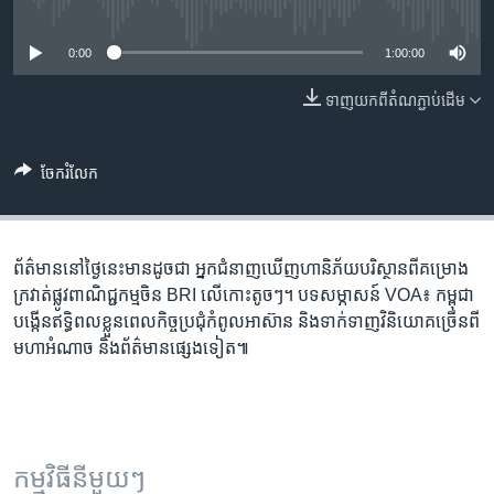
រចនា
No media source currently available
សម្ព័ន្ធ​
Khmer English
0:00
1:00:00
រំលង​
និង​
បណ្តាញ​សង្គម
ទាញ​យក​ពី​តំណភ្ជាប់​ដើម
ចូល​
ទៅ​
កាន់​
ចែករំលែក
ទំព័រ​
ភាសា
ស្វែង​
រក
ព័ត៌មាន​នៅ​ថ្ងៃនេះ​មាន​ដូចជា អ្នកជំនាញ​ឃើញ​ហានិភ័យ​បរិស្ថាន​ពី​គម្រោង​​
ក្រវាត់​ផ្លូវ​ពាណិជ្ជកម្ម​ចិន BRI លើ​កោះ​តូចៗ។ បទសម្ភាសន៍ VOA៖ កម្ពុជា​
បង្កើន​ឥទ្ធិពល​ខ្លួន​ពេល​កិច្ច​ប្រជុំ​កំពូល​អាស៊ាន និង​ទាក់ទាញ​វិនិយោគ​ច្រើន​ពី​
មហា​អំណាច និង​ព័ត៌មាន​ផ្សេងទៀត៕
កម្មវិធី​នីមួយៗ