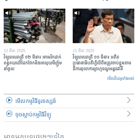
12 មីនា 2025
11 មីនា 2025
វិទ្យុពេលរាត្រី ១២ មីនា៖ អាមេរិក​ដាក់​
វិទ្យុពេលរាត្រី ១១ មីនា៖ អតីត​
ពន្ធគយ​លើ​ដែកថែក​និង​អាលុយ​មីញ៉ូម​
ប្រធានាធិបតីហ្វីលីពីន​ត្រូវ​ចាប់ខ្លួនតាម
នាំចូល
ដីការ​តុលាការ​ព្រហ្មទណ្ឌ​អន្តរជាតិ
មើល​វីដេអូ​ទាំង​អស់
មើល​កម្មវិធី​ទូរទស្សន៍
ចុចស្តាប់កម្មវិធីវិទ្យុ
អានអត្ថបទផ្សេងៗទៀត