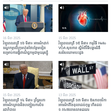
16 មីនា 2025
15 មីនា 2025
វិទ្យុពេលរាត្រី ១៦ មីនា៖ អាមេរិក​ដាក់​
វិទ្យុពេលរាត្រី ១៥ មីនា៖ កម្មវិធី ​Hello
ទណ្ឌកម្ម​លើ​ក្រុមហ៊ុន​ថៃ​បន្ថែម​ទៀត​
VOA សុខភាព ស្ដី​អំពី​វិធី​បង្ការ​ជំងឺ​
សម្រាប់​ការ​ធ្វើ​ពាណិជ្ជកម្ម​ជាមួយ​រុស្ស៊ី
សរសៃ​ឈាម​បេះដូង
15 មីនា 2025
13 មីនា 2025
វិទ្យុពេលរាត្រី ១៤ មីនា៖ ព្រឹទ្ធសភា
វិទ្យុពេលរាត្រី ១៣ មីនា៖ ឱនភាព​ថវិកា​
អាមេរិកគ្រោងនឹងបញ្ចៀសការបិទ
អាមេរិក​ពី​ខែ​តុលា​ដល់​កុម្ភៈ​កើន​ដល់​
រដ្ឋាភិបាល
១.១៤៧​លានលាន​ដុល្លារ