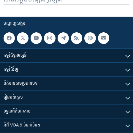
បណ្តាញ​សង្គម
កម្មវិធី​ទូរទស្សន៍
កម្មវិធី​វិទ្យុ
ព័ត៌មាន​តាមប្រធានបទ​
រៀន​​អង់គ្លេស
ទទួល​ព័ត៌មាន​តាម
អំពី​ VOA & ទំនាក់ទំនង