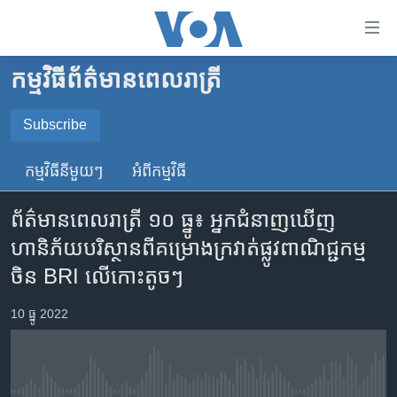
ភ្ជាប់​
ទៅ​
គេហទំព័រ​
កម្មវិធី​ព័ត៌មាន​ពេលរាត្រី
កម្ពុជា
ទាក់ទង
រំលង​
អន្តរជាតិ
Subscribe
និង​
SUBSCRIBE
អាមេរិក
ចូល​
កម្មវិធី​នីមួយៗ
អំពី​កម្មវិធី​
ទៅ​​
ចិន
YouTube Music
ទំព័រ​
ព័ត៌មានពេលរាត្រី ១០ ធ្នូ៖ អ្នកជំនាញ​ឃើញ​
ហេឡូវីអូអេ
ព័ត៌មាន​​
ហានិភ័យ​បរិស្ថាន​ពី​គម្រោង​​ក្រវាត់​ផ្លូវ​ពាណិជ្ជកម្ម​
តែ​
កម្ពុជាច្នៃប្រតិដ្ឋ
Spotify
ចិន BRI លើ​កោះ​តូចៗ
ម្តង
ព្រឹត្តិការណ៍ព័ត៌មាន
រំលង​
ទទួល​​​សេវា​​​ Podcast
10 ធ្នូ 2022
និង​
ទូរទស្សន៍ / វីដេអូ​
ចូល​
វិទ្យុ / ផតខាសថ៍
ទៅ​
ទំព័រ​
កម្មវិធីទាំងអស់