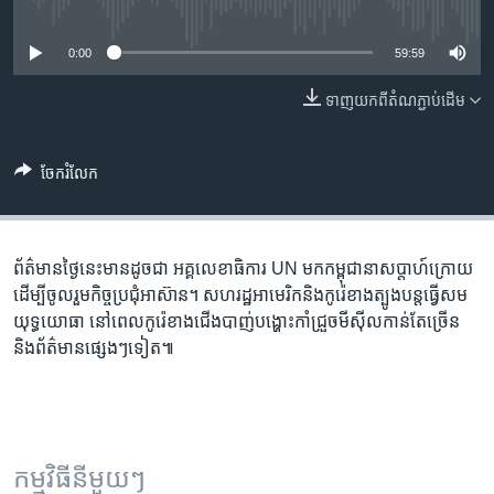
រចនា
No media source currently available
សម្ព័ន្ធ​
Khmer English
0:00
59:59
រំលង​
និង​
បណ្តាញ​សង្គម
ទាញ​យក​ពី​តំណភ្ជាប់​ដើម
ចូល​
ទៅ​
កាន់​
ចែករំលែក
ទំព័រ​
ភាសា
ស្វែង​
រក
ព័ត៌មាន​ថ្ងៃនេះ​មានដូចជា អគ្គលេខាធិការ​ UN​ មក​កម្ពុជា​នា​សប្តាហ៍​ក្រោយ​
ដើម្បី​ចូល​រួម​កិច្ច​ប្រជុំ​អាស៊ាន។ សហរដ្ឋ​អាមេរិក​និង​កូរ៉េ​ខាង​ត្បូង​បន្ត​ធ្វើ​សម
យុទ្ធយោធា​ នៅពេល​កូរ៉េ​ខាង​ជើង​បាញ់​បង្ហោះ​កាំជ្រួច​មីស៊ីល​កាន់តែ​ច្រើន
និង​ព័ត៌មាន​ផ្សេងៗទៀត៕
កម្មវិធី​នីមួយៗ