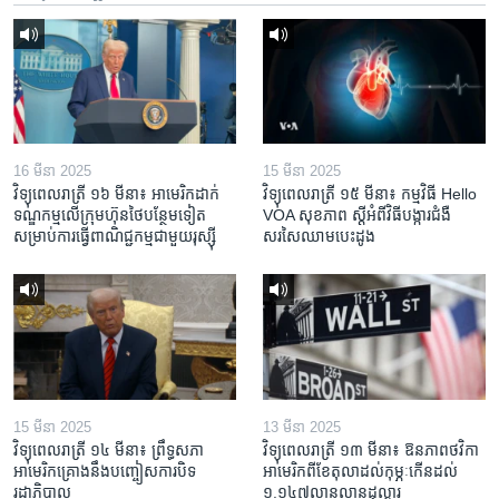
16 មីនា 2025
15 មីនា 2025
វិទ្យុពេលរាត្រី ១៦ មីនា៖ អាមេរិក​ដាក់​
វិទ្យុពេលរាត្រី ១៥ មីនា៖ កម្មវិធី ​Hello
ទណ្ឌកម្ម​លើ​ក្រុមហ៊ុន​ថៃ​បន្ថែម​ទៀត​
VOA សុខភាព ស្ដី​អំពី​វិធី​បង្ការ​ជំងឺ​
សម្រាប់​ការ​ធ្វើ​ពាណិជ្ជកម្ម​ជាមួយ​រុស្ស៊ី
សរសៃ​ឈាម​បេះដូង
15 មីនា 2025
13 មីនា 2025
វិទ្យុពេលរាត្រី ១៤ មីនា៖ ព្រឹទ្ធសភា
វិទ្យុពេលរាត្រី ១៣ មីនា៖ ឱនភាព​ថវិកា​
អាមេរិកគ្រោងនឹងបញ្ចៀសការបិទ
អាមេរិក​ពី​ខែ​តុលា​ដល់​កុម្ភៈ​កើន​ដល់​
រដ្ឋាភិបាល
១.១៤៧​លានលាន​ដុល្លារ