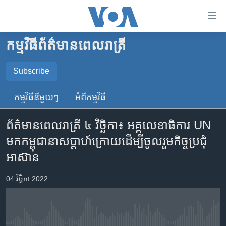
ភ្ជាប់​
ទៅ​
គេហទំព័រ​
កម្មវិធី​ព័ត៌មាន​ពេលរាត្រី
កម្ពុជា
ទាក់ទង
រំលង​
អន្តរជាតិ
Subscribe
និង​
SUBSCRIBE
អាមេរិក
ចូល​
កម្មវិធី​នីមួយៗ
អំពី​កម្មវិធី​
ទៅ​​
ចិន
YouTube Music
ទំព័រ​
ព័ត៌មាន​ពេល​រាត្រី ៤ វិច្ឆិកា៖ អគ្គលេខាធិការ​ UN​
ហេឡូវីអូអេ
ព័ត៌មាន​​
មក​កម្ពុជា​នា​សប្តាហ៍​ក្រោយ​ដើម្បី​ចូល​រួម​កិច្ច​ប្រជុំ​
តែ​
កម្ពុជាច្នៃប្រតិដ្ឋ
Spotify
អាស៊ាន
ម្តង
ព្រឹត្តិការណ៍ព័ត៌មាន
រំលង​
ទទួល​​​សេវា​​​ Podcast
04 វិច្ឆិកា 2022
និង​
ទូរទស្សន៍ / វីដេអូ​
ចូល​
វិទ្យុ / ផតខាសថ៍
ទៅ​
ទំព័រ​
កម្មវិធីទាំងអស់