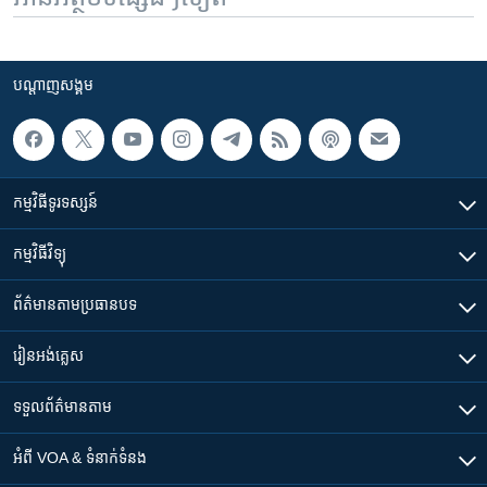
បណ្តាញ​សង្គម
កម្មវិធី​ទូរទស្សន៍
កម្មវិធី​វិទ្យុ
ព័ត៌មាន​តាមប្រធានបទ​
រៀន​​អង់គ្លេស
ទទួល​ព័ត៌មាន​តាម
អំពី​ VOA & ទំនាក់ទំនង