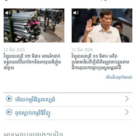
12 មីនា 2025
11 មីនា 2025
វិទ្យុពេលរាត្រី ១២ មីនា៖ អាមេរិក​ដាក់​
វិទ្យុពេលរាត្រី ១១ មីនា៖ អតីត​
ពន្ធគយ​លើ​ដែកថែក​និង​អាលុយ​មីញ៉ូម​
ប្រធានាធិបតីហ្វីលីពីន​ត្រូវ​ចាប់ខ្លួនតាម
នាំចូល
ដីការ​តុលាការ​ព្រហ្មទណ្ឌ​អន្តរជាតិ
មើល​វីដេអូ​ទាំង​អស់
មើល​កម្មវិធី​ទូរទស្សន៍
ចុចស្តាប់កម្មវិធីវិទ្យុ
អានអត្ថបទផ្សេងៗទៀត