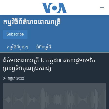
ភ្ជាប់​
ទៅ​
គេហទំព័រ​
កម្មវិធី​ព័ត៌មាន​ពេលរាត្រី
កម្ពុជា
ទាក់ទង
រំលង​
អន្តរជាតិ
Subscribe
និង​
SUBSCRIBE
អាមេរិក
ចូល​
កម្មវិធី​នីមួយៗ
អំពី​កម្មវិធី​
ទៅ​​
ចិន
YouTube Music
ទំព័រ​
ព័ត៌មានពេលរាត្រី ៤ កក្កដា៖ សហរដ្ឋ​អាមេរិក​
ហេឡូវីអូអេ
ព័ត៌មាន​​
ប្រារព្ធ​ទិវា​បុណ្យ​ឯករាជ្យ
តែ​
កម្ពុជាច្នៃប្រតិដ្ឋ
Spotify
ម្តង
ព្រឹត្តិការណ៍ព័ត៌មាន
04 កក្កដា 2022
រំលង​
ទទួល​​​សេវា​​​ Podcast
និង​
ទូរទស្សន៍ / វីដេអូ​
ចូល​
វិទ្យុ / ផតខាសថ៍
ទៅ​
No media source currently available
ទំព័រ​
កម្មវិធីទាំងអស់