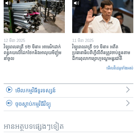
12 មីនា 2025
11 មីនា 2025
វិទ្យុពេលរាត្រី ១២ មីនា៖ អាមេរិក​ដាក់​
វិទ្យុពេលរាត្រី ១១ មីនា៖ អតីត​
ពន្ធគយ​លើ​ដែកថែក​និង​អាលុយ​មីញ៉ូម​
ប្រធានាធិបតីហ្វីលីពីន​ត្រូវ​ចាប់ខ្លួនតាម
នាំចូល
ដីការ​តុលាការ​ព្រហ្មទណ្ឌ​អន្តរជាតិ
មើល​វីដេអូ​ទាំង​អស់
មើល​កម្មវិធី​ទូរទស្សន៍
ចុចស្តាប់កម្មវិធីវិទ្យុ
អានអត្ថបទផ្សេងៗទៀត