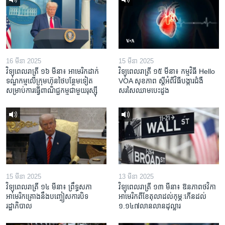
16 មីនា 2025
15 មីនា 2025
វិទ្យុពេលរាត្រី ១៦ មីនា៖ អាមេរិក​ដាក់​
វិទ្យុពេលរាត្រី ១៥ មីនា៖ កម្មវិធី ​Hello
ទណ្ឌកម្ម​លើ​ក្រុមហ៊ុន​ថៃ​បន្ថែម​ទៀត​
VOA សុខភាព ស្ដី​អំពី​វិធី​បង្ការ​ជំងឺ​
សម្រាប់​ការ​ធ្វើ​ពាណិជ្ជកម្ម​ជាមួយ​រុស្ស៊ី
សរសៃ​ឈាម​បេះដូង
15 មីនា 2025
13 មីនា 2025
វិទ្យុពេលរាត្រី ១៤ មីនា៖ ព្រឹទ្ធសភា
វិទ្យុពេលរាត្រី ១៣ មីនា៖ ឱនភាព​ថវិកា​
អាមេរិកគ្រោងនឹងបញ្ចៀសការបិទ
អាមេរិក​ពី​ខែ​តុលា​ដល់​កុម្ភៈ​កើន​ដល់​
រដ្ឋាភិបាល
១.១៤៧​លានលាន​ដុល្លារ