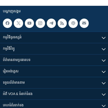
បណ្តាញ​សង្គម
កម្មវិធី​ទូរទស្សន៍
កម្មវិធី​វិទ្យុ
ព័ត៌មាន​តាមប្រធានបទ​
រៀន​​អង់គ្លេស
ទទួល​ព័ត៌មាន​តាម
អំពី​ VOA & ទំនាក់ទំនង
គេហទំព័រ​​ទាក់ទង