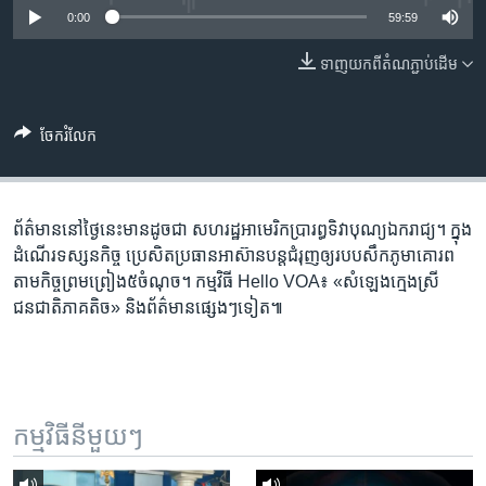
រចនា
0:00
59:59
សម្ព័ន្ធ​
Khmer English
រំលង​
ទាញ​យក​ពី​តំណភ្ជាប់​ដើម
និង​
បណ្តាញ​សង្គម
ចូល​
ទៅ​
ចែករំលែក
កាន់​
ទំព័រ​
ភាសា
ស្វែង​
ព័ត៌មាន​នៅ​ថ្ងៃនេះ​មាន​ដូចជា សហរដ្ឋ​អាមេរិក​ប្រារព្ធ​ទិវា​បុណ្យ​ឯករាជ្យ។ ក្នុង​
រក
ដំណើរ​ទស្សនកិច្ច ប្រេសិត​ប្រធាន​អាស៊ាន​បន្ត​ជំរុញ​ឲ្យ​របប​សឹក​ភូមា​គោរព​
តាម​កិច្ចព្រមព្រៀង​៥​ចំណុច។ កម្មវិធី Hello VOA៖ «សំឡេង​ក្មេងស្រី​
ជនជាតិ​ភាគតិច» និង​​ព័ត៌មាន​​ផ្សេងៗទៀត៕
កម្មវិធី​នីមួយៗ