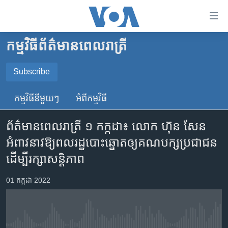
ភ្ជាប់​
ទៅ​
គេហទំព័រ​
កម្មវិធី​ព័ត៌មាន​ពេលរាត្រី
កម្ពុជា
ទាក់ទង
រំលង​
អន្តរជាតិ
Subscribe
និង​
SUBSCRIBE
អាមេរិក
ចូល​
កម្មវិធី​នីមួយៗ
អំពី​កម្មវិធី​
ទៅ​​
ចិន
YouTube Music
ទំព័រ​
ព័ត៌មាន​ពេល​រាត្រី ១ កក្កដា៖ លោក ហ៊ុន សែន
ហេឡូវីអូអេ
ព័ត៌មាន​​
អំពាវ​នាវ​ឱ្យ​ពលរដ្ឋ​បោះ​ឆ្នោត​ឲ្យ​គណបក្ស​ប្រជាជន
តែ​
កម្ពុជាច្នៃប្រតិដ្ឋ
Spotify
ដើម្បី​រក្សា​សន្តិ​ភាព
ម្តង
ព្រឹត្តិការណ៍ព័ត៌មាន
រំលង​
ទទួល​​​សេវា​​​ Podcast
01 កក្កដា 2022
និង​
ទូរទស្សន៍ / វីដេអូ​
ចូល​
វិទ្យុ / ផតខាសថ៍
ទៅ​
ទំព័រ​
កម្មវិធីទាំងអស់