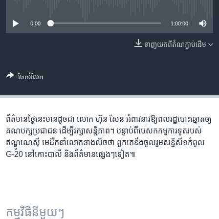
រចនា
No media source currently available
សម្ព័ន្ធ​
Khmer English
0:00
1:00:00
រំលង​
និង​
បណ្តាញ​សង្គម
ទាញ​យក​ពី​តំណភ្ជាប់​ដើម
ចូល​
ទៅ​
កាន់​
ចែករំលែក
ទំព័រ​
ភាសា
ស្វែង​
រក
ព័ត៌មាន​ថ្ងៃនេះ​មានដូចជា លោក ហ៊ុន សែន អំពាវ​នាវ​ឱ្យ​ពលរដ្ឋ​បោះ​ឆ្នោត​ឲ្យ​
គណបក្ស​ប្រជាជន ដើម្បី​រក្សា​សន្តិ​ភាព។ បន្ទាប់​ពី​បេសក​កម្ម​ការទូត​របស់​
ឥណ្ឌូណេស៊ី ​មេ​ដឹកនាំ​លោក​ខាង​លិច​ថា ​ពួក​គេ​នឹង​ចូលរួម​សន្និសីទ​កំពូល​
G-20 ​នៅ​កោះ​បាលី និង​ព័ត៌មាន​ផ្សេងៗទៀត៕
កម្មវិធី​នីមួយៗ