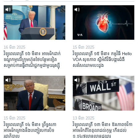
16 មីនា 2025
15 មីនា 2025
វិទ្យុពេលរាត្រី ១៦ មីនា៖ អាមេរិក​ដាក់​
វិទ្យុពេលរាត្រី ១៥ មីនា៖ កម្មវិធី ​Hello
ទណ្ឌកម្ម​លើ​ក្រុមហ៊ុន​ថៃ​បន្ថែម​ទៀត​
VOA សុខភាព ស្ដី​អំពី​វិធី​បង្ការ​ជំងឺ​
សម្រាប់​ការ​ធ្វើ​ពាណិជ្ជកម្ម​ជាមួយ​រុស្ស៊ី
សរសៃ​ឈាម​បេះដូង
15 មីនា 2025
13 មីនា 2025
វិទ្យុពេលរាត្រី ១៤ មីនា៖ ព្រឹទ្ធសភា
វិទ្យុពេលរាត្រី ១៣ មីនា៖ ឱនភាព​ថវិកា​
អាមេរិកគ្រោងនឹងបញ្ចៀសការបិទ
អាមេរិក​ពី​ខែ​តុលា​ដល់​កុម្ភៈ​កើន​ដល់​
រដ្ឋាភិបាល
១.១៤៧​លានលាន​ដុល្លារ