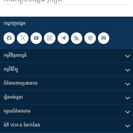
បណ្តាញ​សង្គម
កម្មវិធី​ទូរទស្សន៍
កម្មវិធី​វិទ្យុ
ព័ត៌មាន​តាមប្រធានបទ​
រៀន​​អង់គ្លេស
ទទួល​ព័ត៌មាន​តាម
អំពី​ VOA & ទំនាក់ទំនង