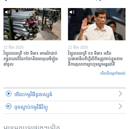
12 មីនា 2025
11 មីនា 2025
វិទ្យុពេលរាត្រី ១២ មីនា៖ អាមេរិក​ដាក់​
វិទ្យុពេលរាត្រី ១១ មីនា៖ អតីត​
ពន្ធគយ​លើ​ដែកថែក​និង​អាលុយ​មីញ៉ូម​
ប្រធានាធិបតីហ្វីលីពីន​ត្រូវ​ចាប់ខ្លួនតាម
នាំចូល
ដីការ​តុលាការ​ព្រហ្មទណ្ឌ​អន្តរជាតិ
មើល​វីដេអូ​ទាំង​អស់
មើល​កម្មវិធី​ទូរទស្សន៍
ចុចស្តាប់កម្មវិធីវិទ្យុ
អានអត្ថបទផ្សេងៗទៀត